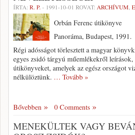
ÍRTA:
R. P.
-
1991-10-01
ROVAT:
ARCHÍVUM
,
Orbán Ferenc útikönyve
Panoráma, Budapest, 1991.
Régi adósságot törlesztett a magyar könyvk
egyes zsidó tárgyú műemlékekről leírások,
útikönyveket, amelyek az egész országot v
nélkülöztünk.
… Tovább »
Bővebben
0 Comments
MENEKÜLTEK VAGY BEVÁ