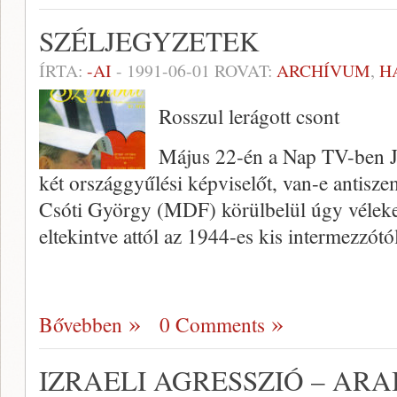
SZÉLJEGYZETEK
ÍRTA:
-AI
-
1991-06-01
ROVAT:
ARCHÍVUM
,
H
Rosszul lerágott csont
Május 22-én a Nap TV-ben Ju
két országgyűlési képviselőt, van-e antis
Csóti György (MDF) körülbelül úgy véleked
eltekintve attól az 1944-es kis intermezzó
Bővebben
0 Comments
IZRAELI AGRESSZIÓ – AR