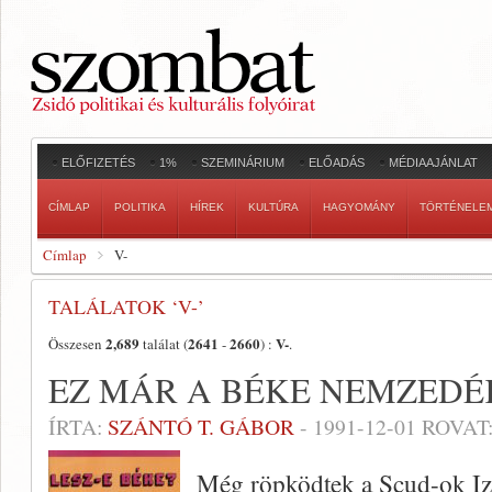
ELŐFIZETÉS
1%
SZEMINÁRIUM
ELŐADÁS
MÉDIAAJÁNLAT
CÍMLAP
POLITIKA
HÍREK
KULTÚRA
HAGYOMÁNY
TÖRTÉNELE
Címlap
V-
TALÁLATOK ‘V-’
2,689
2641
2660
V-
Összesen
találat (
-
) :
.
EZ MÁR A BÉKE NEMZEDÉ
ÍRTA:
SZÁNTÓ T. GÁBOR
-
1991-12-01
ROVAT
Még röpködtek a Scud-ok Izr