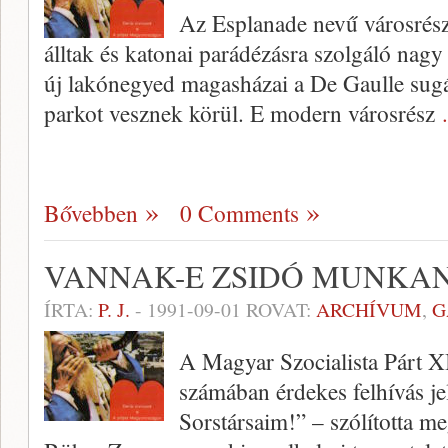
Az Esplanade nevű városrés
álltak és katonai parádézásra szolgáló nagy 
új lakónegyed magasházai a De Gaulle sugár
parkot vesznek körül. E modern városrész
Bővebben
0 Comments
VANNAK-E ZSIDÓ MUNKA
ÍRTA:
P. J.
-
1991-09-01
ROVAT:
ARCHÍVUM
,
G
A Magyar Szocialista Párt XII
számában érdekes felhívás je
Sorstársaim!” – szólította m