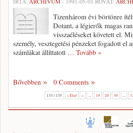
ÍRTA:
ARCHÍVUM
-
1991-05-01
ROVAT:
ARCH
Tizenhárom évi börtönre ítél
Dotant, a légierők magas rang
visszaéléseket követett el. Mi
személy, vesztegeté­si pénzeket fogadott el am
számlákat ál­líttatott
… Tovább »
Bővebben
0 Comments
133 / 135
« Első
«
...
10
20
30
...
1