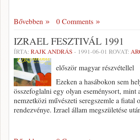
Bővebben
0 Comments
IZRAEL FESZTIVÁL 1991
ÍRTA:
RAJK ANDRÁS
-
1991-06-01
ROVAT:
AR
először magyar részvétellel
Ezeken a hasábokon sem hel
összefoglalni egy olyan eseménysort, mint a
nemzetközi művészeti seregszemle a fiatal o
rendezvénye. Izrael állam megszületése ut