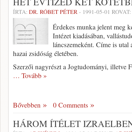
HÉT ÉVTIZED KÉT KÖTET
ÍRTA:
DR. RÓBET PÉTER
-
1991-05-01
ROVAT
Érdekes munka jelent meg ké
Inté­zet kiadásában, vallást
láncszemeként. Cí­me is utal 
hazai zsidóság életében.
Szerzői nagyrészt a Jogtudo­mányi, illetve Fi
… Tovább »
Bővebben
0 Comments
HÁROM ÍTÉLET IZRAELBE