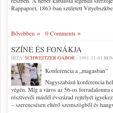
részben. A héber kabalista legenda szerzőj
Rappaport, 1863-ban született Vityebszkb
Bővebben
0 Comments
SZÍNE ÉS FONÁKJA
ÍRTA:
SCHWEITZER GÁBOR
-
1991-11-01
ROV
Konferencia a „magasban”
Nagyszabású konferencia hel
végén. Míg a város az 56-os forradalomra 
résztvevői másfél évszázad rejtélyét igyeke
– szerencsésen eltérő szemszögből és hangv