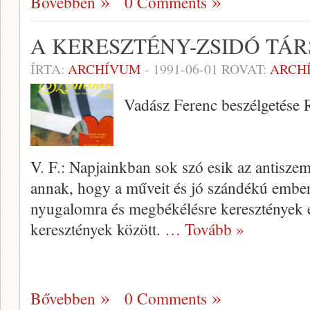
Bővebben
0 Comments
A KERESZTÉNY-ZSIDÓ TÁ
ÍRTA:
ARCHÍVUM
-
1991-06-01
ROVAT:
ARCH
Vadász Ferenc beszélgetése
V. F.: Napjainkban sok szó esik az antiszem
annak, hogy a műveit és jó szándékú ember
nyugalomra és megbékélésre keresztények é
keresztények között.
… Tovább »
Bővebben
0 Comments