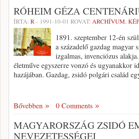
RÓHEIM GÉZA CENTENÁR
ÍRTA:
R
-
1991-10-01
ROVAT:
ARCHÍVUM
,
KÉ
1891. szeptember 12-én szü
a századelő gazdag magyar s
izgalmas, invenciózus alakja.
életműve egyszerre vonzó és ugyanakkor id
hazájában. Gazdag, zsidó polgári család eg
Bővebben
0 Comments
MAGYARORSZÁG ZSIDÓ EM
NEVEZETESSÉGEI