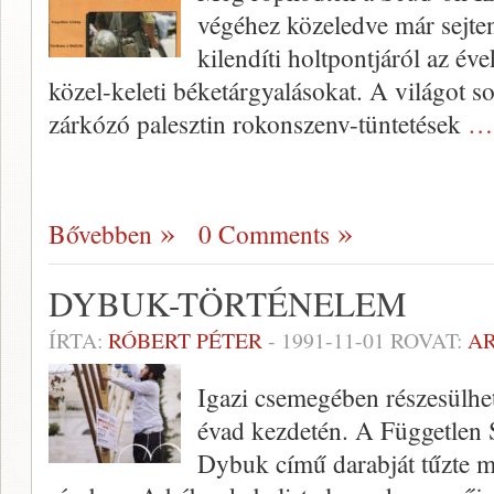
végéhez közeledve már sejten
kilendíti holtpontjáról az év
közel-keleti béketárgyalásokat. A világot so
zárkózó palesztin rokonszenv-tüntetések
… 
Bővebben
0 Comments
DYBUK-TÖRTÉNELEM
ÍRTA:
RÓBERT PÉTER
-
1991-11-01
ROVAT:
A
Igazi csemegében részesülhet
évad kezdetén. A Független
Dybuk című darabját tűzte m