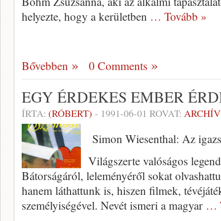
Böhm Zsuzsanna, aki az alkalmi tapasztalatc
helyezte, hogy a kerületben
… Tovább »
Bővebben
0 Comments
EGY ÉRDEKES EMBER ÉR
ÍRTA:
(RÓBERT)
-
1991-06-01
ROVAT:
ARCHÍ
Simon Wiesenthal: Az iga
Világszerte valóságos legen
Bátorságáról, leleményéről sokat olvashatt
hanem láthattunk is, hiszen filmek, tévéjáté
személyiségével. Nevét ismeri a magyar
… 