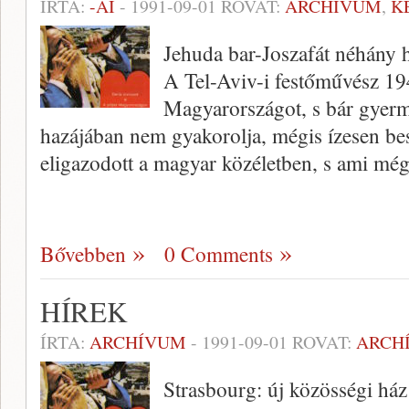
ÍRTA:
-AI
-
1991-09-01
ROVAT:
ARCHÍVUM
,
K
Jehuda bar-Joszafát néhány h
A Tel-Aviv-i festőművész 19
Magyarországot, s bár gyerm
hazájában nem gyakorolja, mégis ízesen besz
eligazodott a magyar közéletben, s ami mé
Bővebben
0 Comments
HÍREK
ÍRTA:
ARCHÍVUM
-
1991-09-01
ROVAT:
ARCH
Strasbourg: új közösségi ház