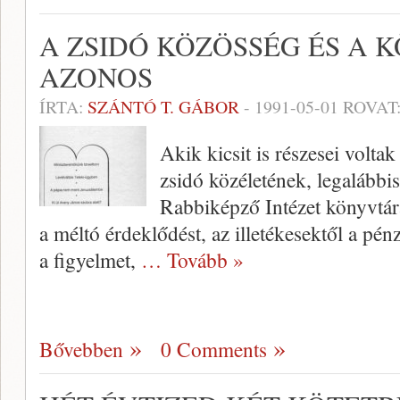
A ZSIDÓ KÖZÖSSÉG ÉS A 
AZONOS
ÍRTA:
SZÁNTÓ T. GÁBOR
-
1991-05-01
ROVAT
Akik kicsit is részesei volta
zsidó közéletének, legalábbi
Rabbiképző Intézet könyvtár
a méltó érdeklődést, az il­letékesektől a pén
a figyelmet,
… Tovább »
Bővebben
0 Comments