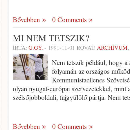
Bővebben
0 Comments
MI NEM TETSZIK?
ÍRTA:
G.GY.
-
1991-11-01
ROVAT:
ARCHÍVUM
Nem tetszik például, hogy a
folyamán az országos működé
Kommunistaellenes Szövetség
olyan nyugat-európai szervezetekkel, mint 
szélsőjobboldali, fajgyűlölő pártja. Nem te
Bővebben
0 Comments