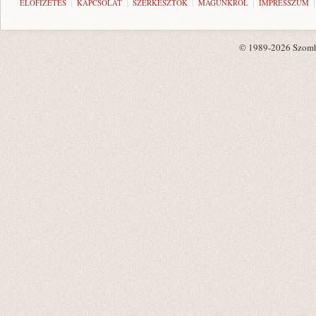
ELŐFIZETÉS
KAPCSOLAT
SZERKESZTŐK
MAGUNKRÓL
IMPRESSZUM
© 1989-2026 Szombat