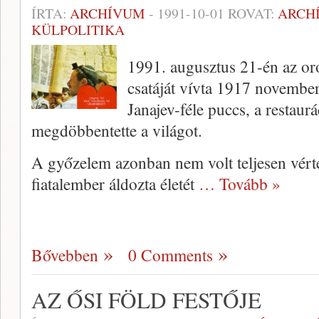
ÍRTA:
ARCHÍVUM
-
1991-10-01
ROVAT:
ARCH
KÜLPOLITIKA
1991. augusztus 21-én az or
csatáját vívta 1917 novembe
Janajev-féle puccs, a restaurá
megdöbbentette a világot.
A győzelem azonban nem volt teljesen vér
fiatalember áldozta életét
… Tovább »
Bővebben
0 Comments
AZ ŐSI FÖLD FESTŐJE