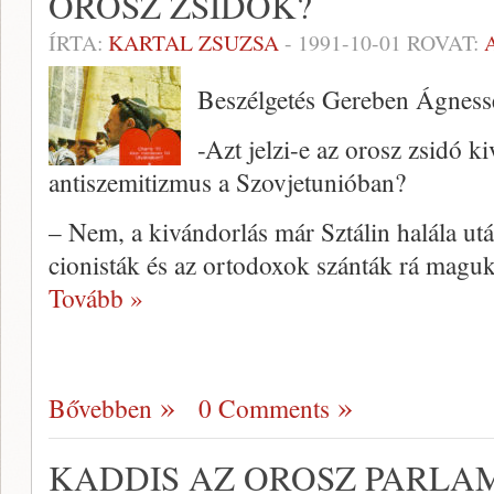
OROSZ ZSIDÓK?
ÍRTA:
KARTAL ZSUZSA
-
1991-10-01
ROVAT:
Beszélgetés Gereben Ágnesse
-Azt jelzi-e az orosz zsidó k
antiszemitizmus a Szovjetunióban?
– Nem, a kivándorlás már Sztálin halála ut
cionisták és az ortodoxok szánták rá magu
Tovább »
Bővebben
0 Comments
KADDIS AZ OROSZ PARLA