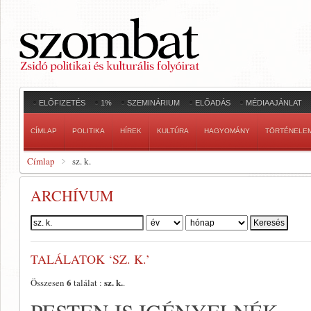
ELŐFIZETÉS
1%
SZEMINÁRIUM
ELŐADÁS
MÉDIAAJÁNLAT
CÍMLAP
POLITIKA
HÍREK
KULTÚRA
HAGYOMÁNY
TÖRTÉNELE
Címlap
sz. k.
ARCHÍVUM
Szerző:
TALÁLATOK ‘SZ. K.’
6
sz. k.
Összesen
találat :
.