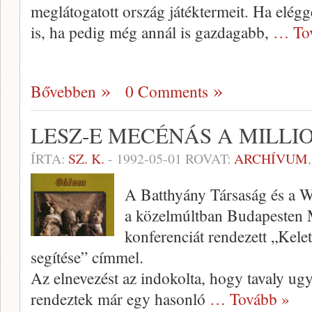
meglátogatott ország játéktermeit. Ha elégg
is, ha pedig még annál is gazdagabb,
… To
Bővebben
0 Comments
LESZ-E MECÉNÁS A MILL
ÍRTA:
SZ. K.
-
1992-05-01
ROVAT:
ARCHÍVUM
A Batthyány Társaság és a 
a közelmúltban Budapesten M
konferenciát rendezett „Kel
segítése” címmel.
Az elnevezést az indokolta, hogy tavaly ug
rendeztek már egy hasonló
… Tovább »