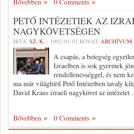
Bővebben
0 Comments
PETŐ INTÉZETIEK AZ IZRA
NAGYKÖVETSÉGEN
ÍRTA:
SZ. K.
-
1992-01-01
ROVAT:
ARCHÍVUM
A csapás, a betegség egyetle
Izraelben is sok gyer­mek jön
rendellenességgel, és nem kev
ma már világhírű Pető Intézetben tavaly kile
David Kraus izraeli nagykövet az intézetet
Bővebben
0 Comments