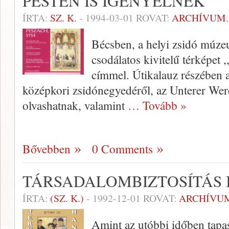
PESTEN IS IGÉNYELNÉK
ÍRTA:
SZ. K.
-
1994-03-01
ROVAT:
ARCHÍVUM
Bécsben, a helyi zsidó múze
csodálatos kivitelű térképet 
címmel. Útikalauz részében a 
középkori zsidónegyedéről, az Unterer Werd s
olvashatnak, valamint
… Tovább »
Bővebben
0 Comments
TÁRSADALOMBIZTOSÍTÁS 
ÍRTA:
(SZ. K.)
-
1992-12-01
ROVAT:
ARCHÍVU
Amint az utóbbi időben tapa