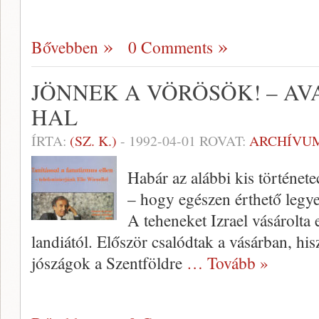
Bővebben
0 Comments
JÖNNEK A VÖRÖSÖK! – AVA
HAL
ÍRTA:
(SZ. K.)
-
1992-04-01
ROVAT:
ARCHÍVU
Habár az alábbi kis története
– hogy egészen érthető legy
A teheneket Izrael vásárolta 
landiától. Először csalódtak a vásárban, his
jószágok a Szentföldre
… Tovább »