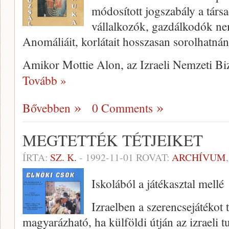
módosított jogszabály a társ
vállalkozók, gazdálkodók ne
Anomáliáit, korlátait hosszasan sorolhatnán
Amikor Mottie Alon, az Izraeli Nemzeti Bi
Tovább »
Bővebben
0 Comments
MEGTETTÉK TÉTJEIKET
ÍRTA:
SZ. K.
-
1992-11-01
ROVAT:
ARCHÍVUM
Iskolából a játékasztal mellé
Izraelben a szerencsejátékot t
magyarázható, ha külföldi útján az izraeli t