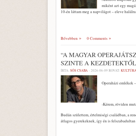
miként azt egy magán
10-én láttam meg a napvilágot – eleve halálra 
Bővebben
0 Comments
“A MAGYAR OPERAJÁTSZ
SZINTE A KEZDETEKTŐ
ÍRTA:
SÓS CSABA
-
2026-06-09
ROVAT:
KULTÚR
Operaházi emlékek –
-Kérem, röviden mut
Budán születtem, értelmiségi családban, a re
átlagos gyerekeknek, így én is felszabadultan