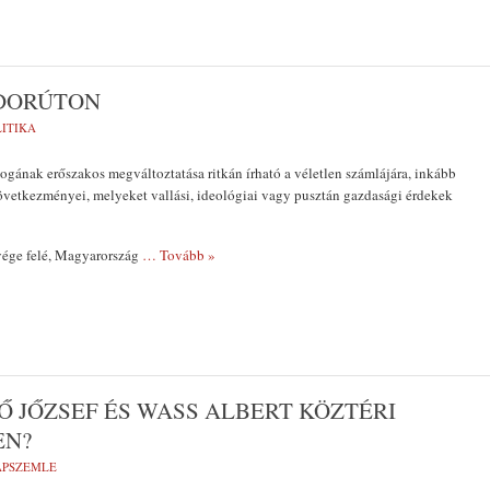
NDORÚTON
LITIKA
gának erőszakos megváltoztatása ritkán írható a véletlen számlájára, inkább
övetkezményei, melyeket vallási, ideológiai vagy pusztán gazdasági érdekek
vége felé, Magyarország
… Tovább »
Ő JŐZSEF ÉS WASS ALBERT KÖZTÉRI
EN?
LAPSZEMLE