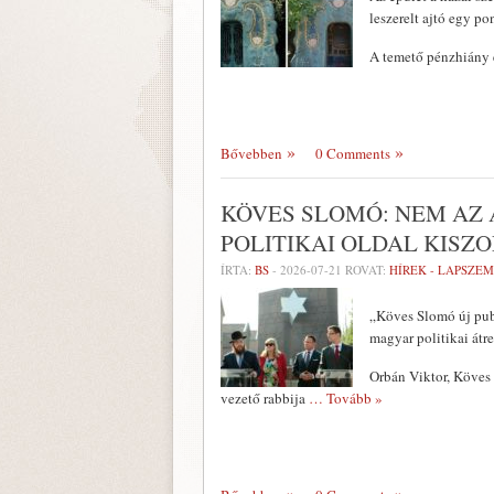
leszerelt ajtó egy p
A temető pénzhiány 
Bővebben
0 Comments
KÖVES SLOMÓ: NEM AZ 
POLITIKAI OLDAL KISZ
ÍRTA:
BS
-
2026-07-21
ROVAT:
HÍREK - LAPSZE
„Köves Slomó új publ
magyar politikai átr
Orbán Viktor, Köves
vezető rabbija
… Tovább »