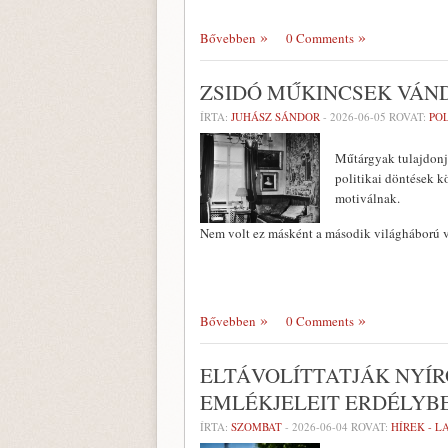
Bővebben
0 Comments
ZSIDÓ MŰKINCSEK VÁ
ÍRTA:
JUHÁSZ SÁNDOR
-
2026-06-05
ROVAT:
PO
Műtárgyak tulajdonjo
politikai döntések k
motiválnak.
Nem volt ez másként a második világháború 
Bővebben
0 Comments
ELTÁVOLÍTTATJÁK NYÍR
EMLÉKJELEIT ERDÉLYB
ÍRTA:
SZOMBAT
-
2026-06-04
ROVAT:
HÍREK - 