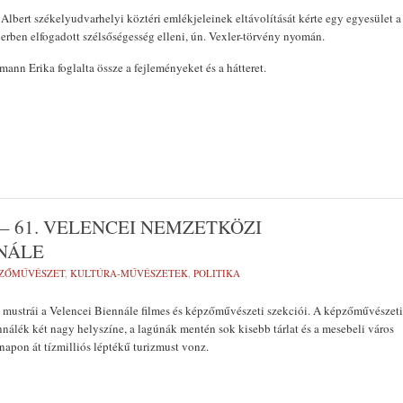
 Albert székelyudvarhelyi köztéri emlékjeleinek eltávolítását kérte egy egyesület a
ben elfogadott szélsőségesség elleni, ún. Vexler-törvény nyomán.
mann Erika foglalta össze a fejleményeket és a hátteret.
– 61. VELENCEI NEMZETKÖZI
NÁLE
ZŐMŰVÉSZET
,
KULTÚRA-MŰVÉSZETEK
,
POLITIKA
 mustrái a Velencei Biennále filmes és képzőművészeti szekciói. A képzőművészeti
ennálék két nagy helyszíne, a lagúnák mentén sok kisebb tárlat és a mesebeli város
napon át tízmilliós léptékű turizmust vonz.