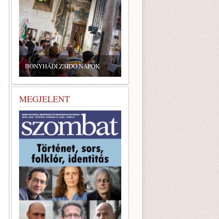
ZSIDÓ GASZTRONÓMIAI
TALÁLKOZÓ A BONYHÁDI
YHÁDI ZSIDÓ NAPOK
ZSINAGÓGÁBAN
MEGJELENT