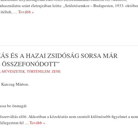
használatra szánt életrajzában leírta: „Születésemkor – Budapesten, 1933. októbe
ítéltek,
… Tovább »
ÁS ÉS A HAZAI ZSIDÓSÁG SORSA MÁR
L ÖSSZEFONÓDOTT”
A-MŰVÉSZETEK
,
TÖRTÉNELEM
,
ZENE
 Karczag Márton.
assa be önmagát.
ndszerváltás előtt. Akkoriban a közoktatás nem szentelt különösebb figyelmet a nem
 lélegeztem fel
… Tovább »