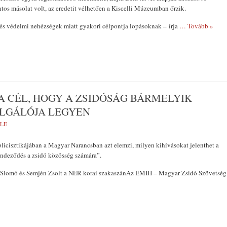
ontos másolat volt, az eredetit vélhetően a Kiscelli Múzeumban őrzik.
és védelmi nehézségek miatt gyakori célpontja lopásoknak – írja
… Tovább »
A CÉL, HOGY A ZSIDÓSÁG BÁRMELYIK
OLGÁLÓJA LEGYEN
MLE
icisztikájában a Magyar Narancsban azt elemzi, milyen kihívásokat jelenthet a
endeződés a zsidó közösség számára”.
 Slomó és Semjén Zsolt a NER korai szakaszánAz EMIH – Magyar Zsidó Szövetség