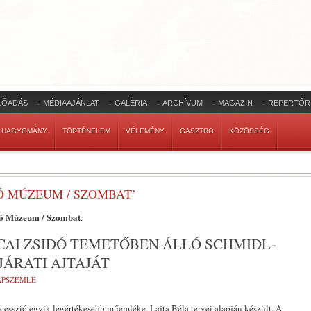
LŐADÁS
MÉDIAAJÁNLAT
GALÉRIA
ARCHÍVUM
MAGAZIN
REPERTÓR
HAGYOMÁNY
TÖRTÉNELEM
VÉLEMÉNY
GASZTRO
KÖZÖSSÉG
Ó MÚZEUM / SZOMBAT’
ó Múzeum / Szombat
.
CAI ZSIDÓ TEMETŐBEN ÁLLÓ SCHMIDL-
ÁRATI AJTAJÁT
LAPSZEMLE
ecesszió egyik legértékesebb műemléke, Lajta Béla tervei alapján készült. A