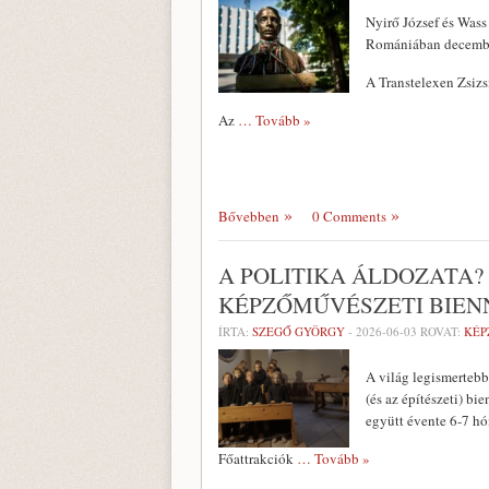
Nyirő József és Wass
Romániában december
A Transtelexen Zsizs
Az
… Tovább »
Bővebben
0 Comments
A POLITIKA ÁLDOZATA? 
KÉPZŐMŰVÉSZETI BIEN
ÍRTA:
SZEGŐ GYÖRGY
-
2026-06-03
ROVAT:
KÉP
A világ legismertebb
(és az építészeti) bi
együtt évente 6-7 hó
Főattrakciók
… Tovább »