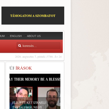
TÁMOGATOM A SZOMBATOT
IUM
ENGLISH
ABOUT US
2026. augusztus 7, péntek | 5786. Áv 24
ÚJ
ÍRÁSOK
ELESETT KÉT IZRAELI
TARTALÉKOS, NÉGY