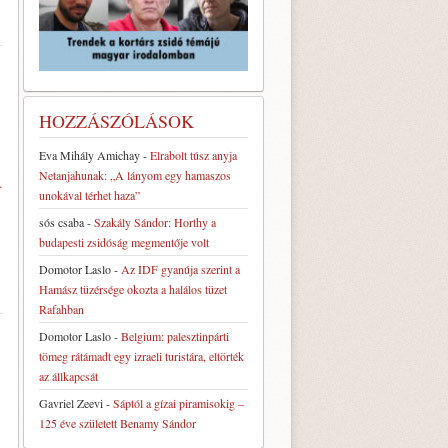
HOZZÁSZÓLÁSOK
Eva Mihály Amichay
-
Elrabolt túsz anyja
Netanjahunak: „A lányom egy hamaszos
…
unokával térhet haza”
sós csaba
-
Szakály Sándor: Horthy a
budapesti zsidóság megmentője volt
Domotor Laslo
-
Az IDF gyanúja szerint a
Hamász tüzérsége okozta a halálos tüzet
Rafahban
Domotor Laslo
-
Belgium: palesztinpárti
tömeg rátámadt egy izraeli turistára, eltörték
az állkapcsát
Gavriel Zeevi
-
Sáptól a gízai piramisokig –
125 éve született Benamy Sándor