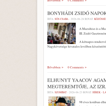
Bővebben
0 Comments
BONYHÁDI ZSIDÓ NAPO
ÍRTA:
SÓS CSABA
-
2026-06-28
ROVAT:
KÖZÖSSÉ
A Mazsihisz és a Ma
III. Zsidó Gasztronóm
A kétnapos rendezvén
Nagykövetsége hivatalos levélben köszöntöt
Bővebben
0 Comments
ELHUNYT YAACOV AGAM
MEGTEREMTŐJE, AZ IZR
ÍRTA:
SZOMBAT
-
2026-06-23
ROVAT:
HÍREK - 
98 éves korában elhu