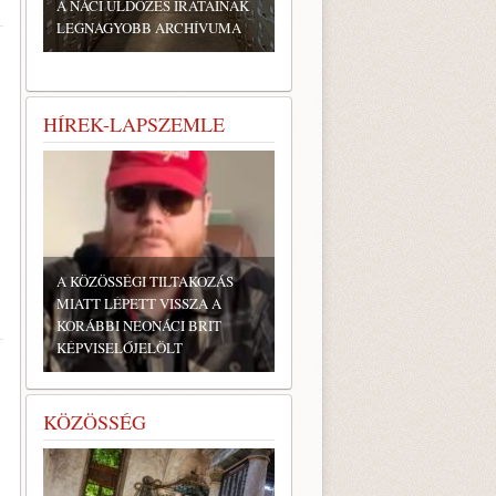
A NÁCI ÜLDÖZÉS IRATAINAK
LEGNAGYOBB ARCHÍVUMA
HÍREK-LAPSZEMLE
A KÖZÖSSÉGI TILTAKOZÁS
MIATT LÉPETT VISSZA A
KORÁBBI NEONÁCI BRIT
KÉPVISELŐJELÖLT
KÖZÖSSÉG