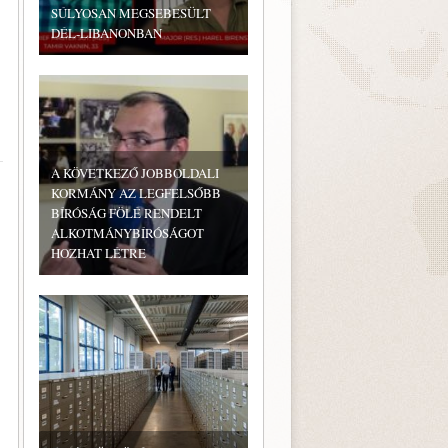
SÚLYOSAN MEGSEBESÜLT
DÉL-LIBANONBAN
A KÖVETKEZŐ JOBBOLDALI
KORMÁNY AZ LEGFELSŐBB
BÍRÓSÁG FÖLÉ RENDELT
ALKOTMÁNYBÍRÓSÁGOT
HOZHAT LÉTRE