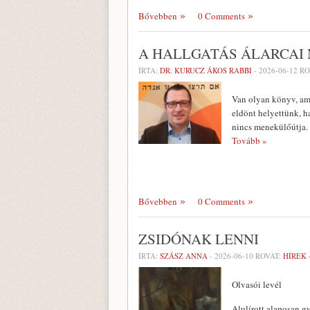
Bővebben
0 Comments
A HALLGATÁS ÁLARCAI
ÍRTA:
DR. KURUCZ ÁKOS RABBI
-
2026-06-12
RO
Van olyan könyv, am
eldönt helyettünk, h
nincs menekülőútja.
Tovább »
Bővebben
0 Comments
ZSIDÓNAK LENNI
ÍRTA:
SZÁSZ ANNA
-
2026-06-10
ROVAT:
HÍREK 
Olvasói levél
Alulírott alaposan g