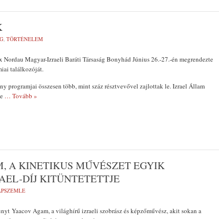
K
G
,
TÖRTÉNELEM
x Nordau Magyar-Izraeli Baráti Társaság Bonyhád Június 26.-27.-én megrendezte
iai találkozóját.
y programjai összesen több, mint száz résztvevővel zajlottak le. Izrael Állam
te
… Tovább »
, A KINETIKUS MŰVÉSZET EGYIK
AEL-DÍJ KITÜNTETETTJE
LAPSZEMLE
nyt Yaacov Agam, a világhírű izraeli szobrász és képzőművész, akit sokan a