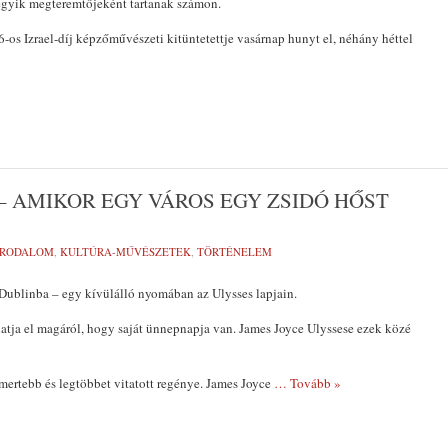
egyik megteremtőjeként tartanak számon.
os Izrael-díj képzőművészeti kitüntetettje vasárnap hunyt el, néhány héttel
BON
– AMIKOR EGY VÁROS EGY ZSIDÓ HŐST
IRODALOM
,
KULTÚRA-MŰVÉSZETEK
,
TÖRTÉNELEM
Dublinba – egy kívülálló nyomában az Ulysses lapjain.
tja el magáról, hogy saját ünnepnapja van. James Joyce Ulyssese ezek közé
mertebb és legtöbbet vitatott regénye. James Joyce
… Tovább »