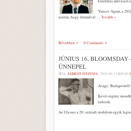
kinetikus művészet 
Yaacov Agam, a 2026-
azután, hogy életművét
… Tovább »
Bővebben
0 Comments
JÚNIUS 16, BLOOMSDAY 
ÜNNEPEL
ÍRTA:
SÁRKÖZI STEFÉNIA
-
2026-06-15
ROVAT:
Avagy: Budapestről 
Kevés regény mondha
tartozik.
Az Ulysses a 20. századi irodalom egyik legis