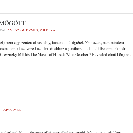
 MÖGÖTT
VAT:
ANTISZEMITIZMUS
,
POLITIKA
ely nem egyszerűen olvasmány, hanem tanúságtétel. Nem azért, mert mindent
anem mert visszavezeti az olvasót ahhoz a ponthoz, ahol a lelkiismeretnek már
 Cseszneky Miklós The Masks of Hatred: What October 7 Revealed című könyve
- LAPSZEMLE
yanúsítható folytatólagosan elkövetett életbenmaradás bűntettével. Alulírott,