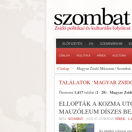
ELŐFIZETÉS
1%
SZEMINÁRIUM
E
CÍMLAP
POLITIKA
HÍREK
KULTÚRA
Címlap
Magyar Zsidó Múzeum / Szombat
TALÁLATOK ‘MAGYAR ZSID
1,417
1
20
Magyar Zsid
Összesen
találat (
-
) :
ELLOPTÁK A KOZMA UT
MAUZÓLEUM DÍSZES BEJ
ÍRTA:
SZOMBAT
-
2026-07-24
ROVAT:
HÍREK - 
Az épület a hazai sz