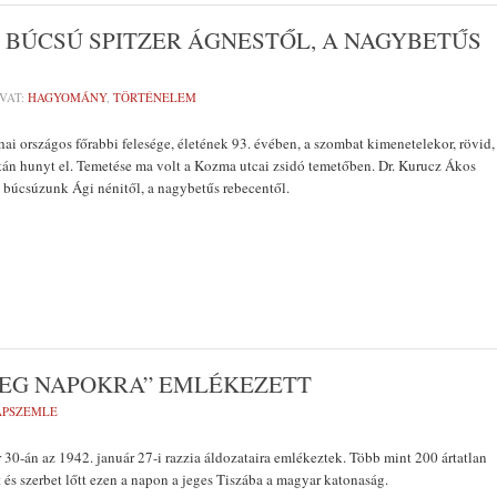
– BÚCSÚ SPITZER ÁGNESTŐL, A NAGYBETŰS
VAT:
HAGYOMÁNY
,
TÖRTÉNELEM
hai országos főrabbi felesége, életének 93. évében, a szombat kimenetelekor, rövid,
tán hunyt el. Temetése ma volt a Kozma utcai zsidó temetőben. Dr. Kurucz Ákos
l búcsúzunk Ági nénitől, a nagybetűs rebecentől.
IDEG NAPOKRA” EMLÉKEZETT
LAPSZEMLE
 30-án az 1942. január 27-i razzia áldozataira emlékeztek. Több mint 200 ártatlan
t és szerbet lőtt ezen a napon a jeges Tiszába a magyar katonaság.