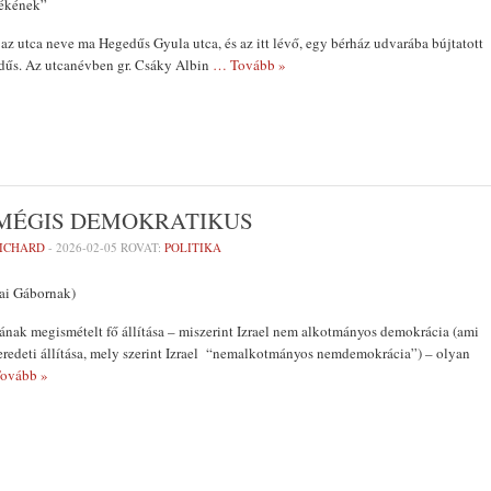
lékének”
 az utca neve ma Hegedűs Gyula utca, és az itt lévő, egy bérház udvarába bújtatott
edűs. Az utcanévben gr. Csáky Albin
… Tovább »
MÉGIS DEMOKRATIKUS
RICHARD
-
2026-02-05
ROVAT:
POLITIKA
ai Gábornak)
nak megismételt fő állítása – miszerint Izrael nem alkotmányos demokrácia (ami
eredeti állítása, mely szerint Izrael “nemalkotmányos nemdemokrácia”) – olyan
ovább »