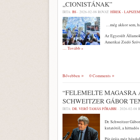
„CIONISTÁNAK”
ÍRTA:
BS
-
2026-02-08
ROVAT:
HÍREK - LAPSZE
…még akkor sem, ha t
Az Egyesült Államok 
Amerikai Zsidó Szöv
… Tovább »
Bővebben
0 Comments
“FELEMELTE MAGASRA A
SCHWEITZER GÁBOR TE
ÍRTA:
DR. VERŐ TAMÁS FŐRABBI
-
2026-02-08
R
Dr. Schweitzer Gábortó
kutatótól, a hittudó
Pár órája még hávdol