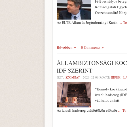
Féléves súlyos beteg
Közszolgálati Egye
Összehasonlító Közj
Az ELTE Állam és Jogtudományi Karán
… To
Bővebben
0 Comments
ÁLLAMBIZTONSÁGI KOC
IDF SZERINT
ÍRTA:
SZOMBAT
-
2026-02-06
ROVAT:
HÍREK - 
“Komoly kockázatot j
izraeli hadsereg (IDF
vádiratot emiatt.
Az izraeli hadsereg csütörtökön először
… To