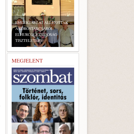
EMLÉKTÁBLÁT ÁLLÍTOTTAK
A KÖRÖSTARCSÁRÓL
ELHURCOLT ZSIDÓSÁG
TISZTELETÉRE
MEGJELENT