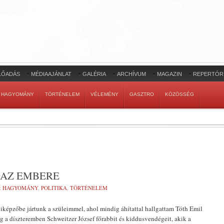
LŐADÁS
MÉDIAAJÁNLAT
GALÉRIA
ARCHÍVUM
MAGAZIN
REPERTÓR
HAGYOMÁNY
TÖRTÉNELEM
VÉLEMÉNY
GASZTRO
KÖZÖSSÉG
GAZ EMBERE
:
HAGYOMÁNY
,
POLITIKA
,
TÖRTÉNELEM
képzőbe jártunk a szüleimmel, ahol mindig áhítattal hallgattam Tóth Emil
ig a díszteremben Schweitzer József főrabbit és kiddusvendégeit, akik a