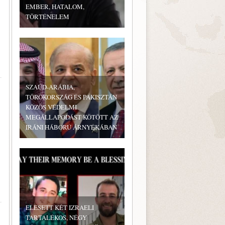
EMBER, HATALOM,
TÖRTÉNELEM
SZAÚD-ARÁBIA,
TÖRÖKORSZÁG ÉS PAKISZTÁN
KÖZÖS VÉDELMI
MEGÁLLAPODÁST KÖTÖTT AZ
IRÁNI HÁBORÚ ÁRNYÉKÁBAN
ELESETT KÉT IZRAELI
TARTALÉKOS, NÉGY