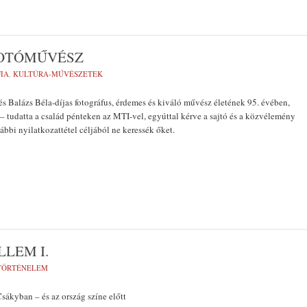
FOTÓMŰVÉSZ
IA
,
KULTÚRA-MŰVÉSZETEK
és Balázs Béla-díjas fotográfus, érdemes és kiváló művész életének 95. évében,
 – tudatta a család pénteken az MTI-vel, egyúttal kérve a sajtó és a közvélemény
ábbi nyilatkozattétel céljából ne keressék őket.
LLEM I.
TÖRTÉNELEM
Csákyban – és az ország színe előtt