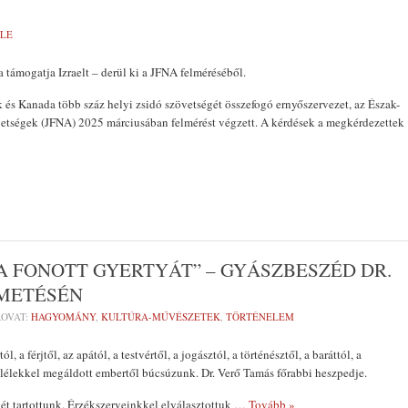
MLE
ámogatja Izraelt – derül ki a JFNA felméréséből.
és Kanada több száz helyi zsidó szövetségét összefogó ernyőszervezet, az Észak-
etségek (JFNA) 2025 márciusában felmérést végzett. A kérdések a megkérdezettek
 FONOTT GYERTYÁT” – GYÁSZBESZÉD DR.
METÉSÉN
OVAT:
HAGYOMÁNY
,
KULTÚRA-MŰVÉSZETEK
,
TÖRTÉNELEM
l, a férjtől, az apától, a testvértől, a jogásztól, a történésztől, a baráttól, a
s lélekkel megáldott embertől búcsúzunk. Dr. Verő Tamás főrabbi heszpedje.
ét tartottunk. Érzékszerveinkkel elválasztottuk
… Tovább »