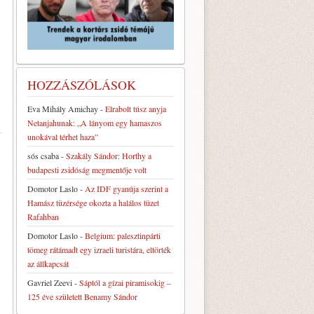
HOZZÁSZÓLÁSOK
Eva Mihály Amichay
-
Elrabolt túsz anyja
Netanjahunak: „A lányom egy hamaszos
unokával térhet haza”
sós csaba
-
Szakály Sándor: Horthy a
budapesti zsidóság megmentője volt
Domotor Laslo
-
Az IDF gyanúja szerint a
Hamász tüzérsége okozta a halálos tüzet
Rafahban
Domotor Laslo
-
Belgium: palesztinpárti
tömeg rátámadt egy izraeli turistára, eltörték
az állkapcsát
Gavriel Zeevi
-
Sáptól a gízai piramisokig –
125 éve született Benamy Sándor