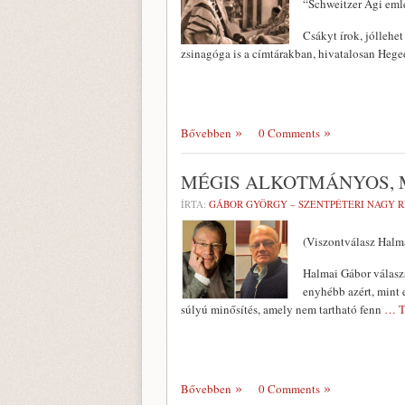
“Schweitzer Ági em
Csákyt írok, jóllehet
zsinagóga is a címtárakban, hivatalosan Heg
Bővebben
0 Comments
MÉGIS ALKOTMÁNYOS, 
ÍRTA:
GÁBOR GYÖRGY – SZENTPÉTERI NAGY 
(Viszontválasz Halm
Halmai Gábor válaszá
enyhébb azért, mint 
súlyú minősítés, amely nem tartható fenn
… T
Bővebben
0 Comments