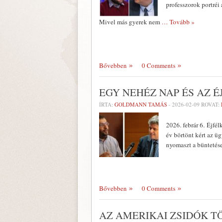
professzorok portréi 
Mivel más gyerek nem
… Tovább »
Bővebben
0 Comments
EGY NEHÉZ NAP ÉS AZ 
ÍRTA:
GOLDMANN TAMÁS
-
2026-02-09
ROVAT:
2026. febrár 6. Éjfé
év börtönt kért az üg
nyomaszt a büntetés
Bővebben
0 Comments
AZ AMERIKAI ZSIDÓK T