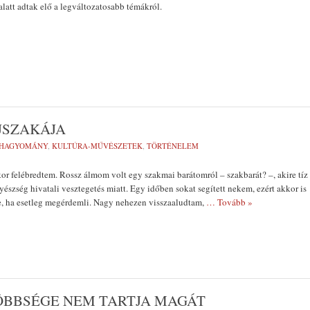
alatt adtak elő a legváltozatosabb témákról.
ÉJSZAKÁJA
HAGYOMÁNY
,
KULTÚRA-MŰVÉSZETEK
,
TÖRTÉNELEM
lkor felébredtem. Rossz álmom volt egy szakmai barátomról – szakbarát? –, akire tíz
yészség hivatali vesztegetés miatt. Egy időben sokat segített nekem, ezért akkor is
e, ha esetleg megérdemli. Nagy nehezen visszaaludtam,
… Tovább »
ÖBBSÉGE NEM TARTJA MAGÁT