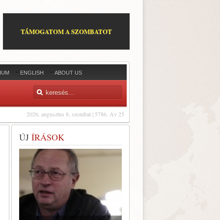
TÁMOGATOM A SZOMBATOT
IUM
ENGLISH
ABOUT US
2026. augusztus 8, szombat | 5786. Áv 25
ÚJ
ÍRÁSOK