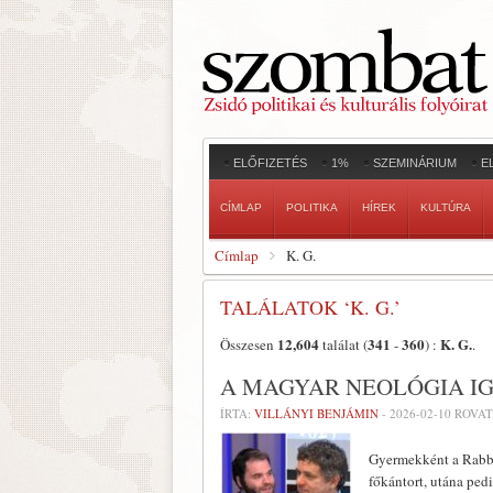
ELŐFIZETÉS
1%
SZEMINÁRIUM
E
CÍMLAP
POLITIKA
HÍREK
KULTÚRA
Címlap
K. G.
TALÁLATOK ‘K. G.’
12,604
341
360
K. G.
Összesen
találat (
-
) :
.
A MAGYAR NEOLÓGIA I
ÍRTA:
VILLÁNYI BENJÁMIN
-
2026-02-10
ROVAT
Gyermekként a Rabbi
főkántort, utána ped