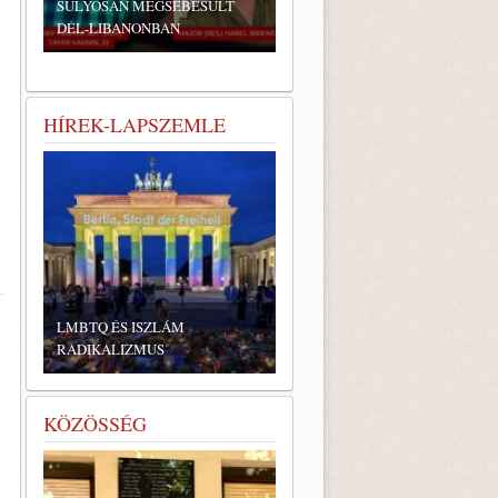
SÚLYOSAN MEGSEBESÜLT
DÉL-LIBANONBAN
HÍREK-LAPSZEMLE
LMBTQ ÉS ISZLÁM
RADIKALIZMUS
KÖZÖSSÉG