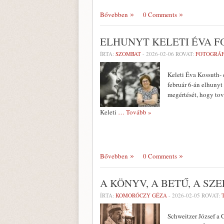
Bővebben
0 Comments
ELHUNYT KELETI ÉVA 
ÍRTA:
SZOMBAT
-
2026-02-06
ROVAT:
FOTOGRÁF
Keleti Éva Kossuth- 
február 6-án elhunyt
megértését, hogy tov
Keleti
… Tovább »
Bővebben
0 Comments
A KÖNYV, A BETŰ, A SZE
ÍRTA:
KOMORÓCZY GÉZA
-
2026-02-05
ROVAT:
Schweitzer József a 