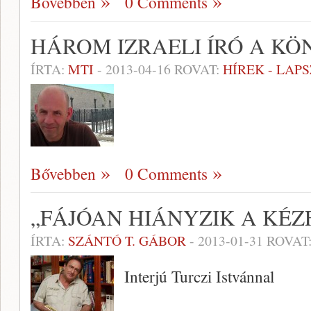
Bővebben
0 Comments
HÁROM IZRAELI ÍRÓ A K
ÍRTA:
MTI
-
2013-04-16
ROVAT:
HÍREK - LAP
Bővebben
0 Comments
„FÁJÓAN HIÁNYZIK A KÉZ
ÍRTA:
SZÁNTÓ T. GÁBOR
-
2013-01-31
ROVAT
Interjú Turczi Istvánnal