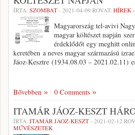
KÖLTÉSZET NAPJÁN
ÍRTA:
SZOMBAT
-
2021-04-09
ROVAT:
HÍREK 
Magyarország tel-avivi Nagyk
magyar költészet napján szer
érdeklődőt egy meghitt onlin
keretében a neves magyar származású izrael
Jáoz-Kesztre (1934.08.03 – 2021.02.11) 
Bővebben
0 Comments
ITAMÁR JÁOZ-KESZT HÁR
ÍRTA:
ITAMÁR JÁOZ-KESZT
-
2021-02-12
ROV
MŰVÉSZETEK