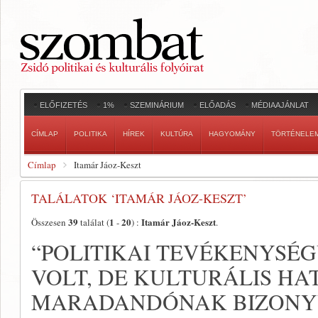
ELŐFIZETÉS
1%
SZEMINÁRIUM
ELŐADÁS
MÉDIAAJÁNLAT
CÍMLAP
POLITIKA
HÍREK
KULTÚRA
HAGYOMÁNY
TÖRTÉNELE
Címlap
Itamár Jáoz-Keszt
TALÁLATOK ‘ITAMÁR JÁOZ-KESZT’
39
1
20
Itamár Jáoz-Keszt
Összesen
találat (
-
) :
.
“POLITIKAI TEVÉKENYSÉ
VOLT, DE KULTURÁLIS HA
MARADANDÓNAK BIZONY