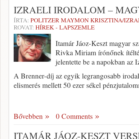
IZRAELI IRODALOM – MA
ÍRTA:
POLITZER MAYMON KRISZTINA/IZR
ROVAT:
HÍREK - LAPSZEMLE
Itamár Jáoz-Keszt magyar szá
Rivka Miriam írónőnek ítélté
jelentette be a napokban az I
A Brenner-díj az egyik legrangosabb irodal
elismerés mellett 50 ezer sékel pénzjutalo
Bővebben
0 Comments
ITAMÁR JÁOZ-KESZT VERS