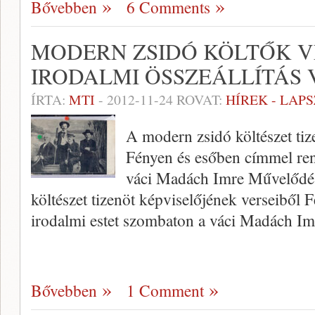
Bővebben
6 Comments
MODERN ZSIDÓ KÖLTŐK V
IRODALMI ÖSSZEÁLLÍTÁS
ÍRTA:
MTI
-
2012-11-24
ROVAT:
HÍREK - LAP
A modern zsidó költészet tiz
Fényen és esőben címmel ren
váci Madách Imre Művelődé
költészet tizenöt képviselőjének verseiből
irodalmi estet szombaton a váci Madách I
Bővebben
1 Comment