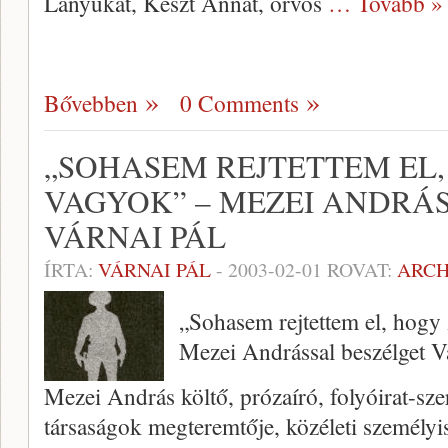
Lányukat, Keszt Annát, orvos
… Tovább »
Bővebben
0 Comments
„SOHASEM REJTETTEM EL,
VAGYOK” – MEZEI ANDRÁ
VÁRNAI PÁL
ÍRTA:
VÁRNAI PÁL
-
2003-02-01
ROVAT:
ARC
„Sohasem rejtettem el, hogy
Mezei Andrással beszélget V
Mezei András költő, prózaíró, folyóirat-sze
társaságok megteremtője, közéleti személyi