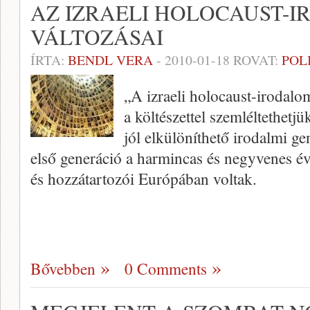
AZ IZRAELI HOLOCAUST-
VÁLTOZÁSAI
ÍRTA:
BENDL VERA
-
2010-01-18
ROVAT:
POL
„A izraeli holocaust-irodalo
a költészettel szemléltethet
jól elkülöníthető irodalmi g
első generáció a harmincas és negyvenes év
és hozzátartozói Európában voltak.
Bővebben
0 Comments