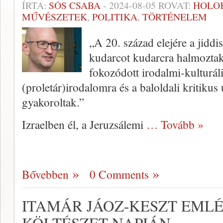
ÍRTA:
SÓS CSABA
-
2024-08-05
ROVAT:
HOLO
MŰVÉSZETEK
,
POLITIKA
,
TÖRTÉNELEM
„A 20. század elejére a jiddis
kudarcot kudarcra halmozta
fokozódott irodalmi-kulturál
(proletár)irodalomra és a baloldali kritikus
gyakoroltak.”
Izraelben él, a Jeruzsálemi
… Tovább »
Bővebben
0 Comments
ITAMÁR JÁOZ-KESZT EML