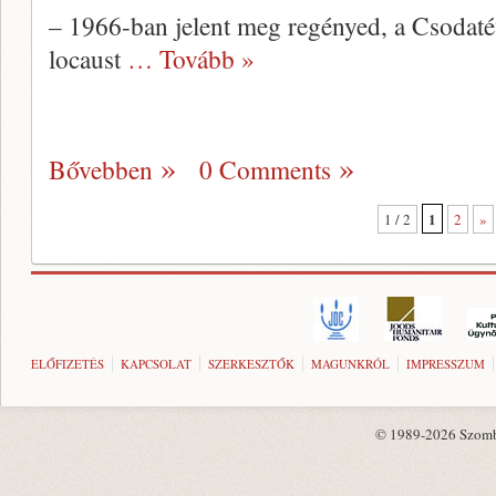
– 1966-ban jelent meg regényed, a Csodaté
locaust
… Tovább »
Bővebben
0 Comments
1
1 / 2
2
»
ELŐFIZETÉS
KAPCSOLAT
SZERKESZTŐK
MAGUNKRÓL
IMPRESSZUM
© 1989-2026 Szombat