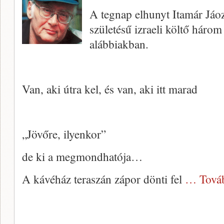
A tegnap elhunyt Itamár Jáo
születésű izraeli költő három
alábbiakban.
Van, aki útra kel, és van, aki itt marad
„Jövőre, ilyenkor”
de ki a megmondhatója…
A kávéház teraszán zápor dönti fel
… Tová