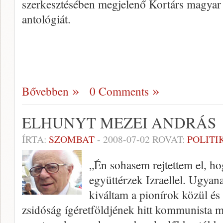
szerkesztésében megjelenő Kortárs magyar 
antológiát.
Bővebben
0 Comments
ELHUNYT MEZEI ANDRÁS
ÍRTA:
SZOMBAT
-
2008-07-02
ROVAT:
POLITI
„Én sohasem rejtettem el, h
együttérzek Izraellel. Ugya
kiváltam a pionírok közül és
zsidóság ígéretföldjének hitt kommunista 