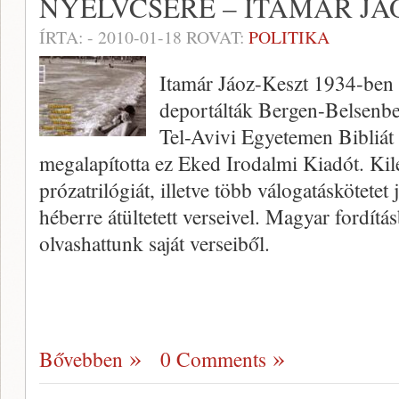
NYELVCSERE – ITAMÁR JÁ
ÍRTA:
-
2010-01-18
ROVAT:
POLITIKA
Itamár Jáoz-Keszt 1934-ben 
deportálták Bergen-Belsenbe
Tel-Avivi Egyetemen Bibliát 
megalapította ez Eked Irodalmi Kiadót. Kile
prózatrilógiát, illetve több válogatáskötetet
héberre átültetett verseivel. Magyar fordítá
olvashattunk saját verseiből.
Bővebben
0 Comments