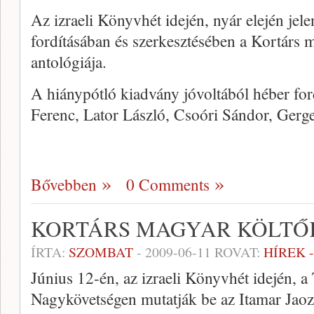
Az izraeli Könyvhét idején, nyár elején jel
fordításában és szerkesztésében a Kortárs 
antológiája.
A hiánypótló kiadvány jóvoltából héber for
Ferenc, Lator László, Csoóri Sándor, Gerg
Bővebben
0 Comments
KORTÁRS MAGYAR KÖLTŐ
ÍRTA:
SZOMBAT
-
2009-06-11
ROVAT:
HÍREK 
Június 12-én, az izraeli Könyvhét idején, a
Nagykövetségen mutatják be az Itamar Jaoz