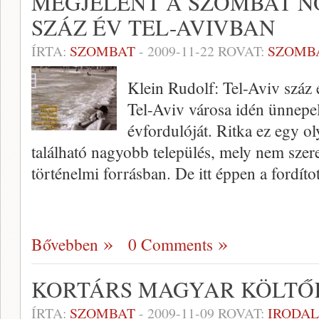
MEGJELENT A SZOMBAT N
SZÁZ ÉV TEL-AVIVBAN
ÍRTA:
SZOMBAT
-
2009-11-22
ROVAT:
SZOMB
Klein Rudolf: Tel-Aviv száz 
Tel-Aviv városa idén ünnepel
évfordulóját. Ritka ez egy o
található nagyobb település, mely nem szerep
történelmi forrásban. De itt éppen a fordítot
Bővebben
0 Comments
KORTÁRS MAGYAR KÖLTŐ
ÍRTA:
SZOMBAT
-
2009-11-09
ROVAT:
IRODA