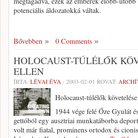
megtagadva, ezek az emberek előbb-utóbb t
potenciális áldozatokká váltak.
Bővebben
0 Comments
HOLOCAUST-TÚLÉLŐK KÖV
ELLEN
ÍRTA:
LÉVAI ÉVA
-
2003-02-01
ROVAT:
ARCH
Holocaust-túlélők követelése 
1944 vége felé Őze Gyulát és 
gettóból egy ausztriai munkatáborba deport
volt már fiatal, prominens ortodox és cionis