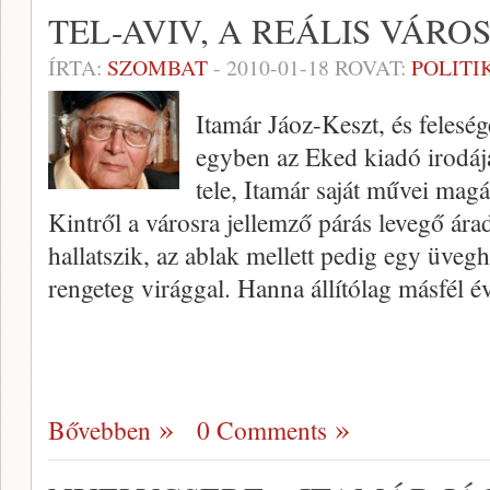
TEL-AVIV, A REÁLIS VÁRO
ÍRTA:
SZOMBAT
-
2010-01-18
ROVAT:
POLITI
Itamár Jáoz-Keszt, és feleség
egyben az Eked kiadó irodája
tele, Itamár saját művei magá
Kintről a városra jellemző párás levegő ár
hallatszik, az ablak mellett pedig egy üve
rengeteg virággal. Hanna állítólag másfél évi
Bővebben
0 Comments