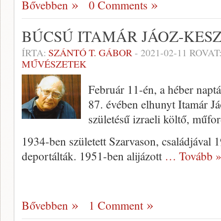
Bővebben
0 Comments
BÚCSÚ ITAMÁR JÁOZ-KES
ÍRTA:
SZÁNTÓ T. GÁBOR
-
2021-02-11
ROVAT
MŰVÉSZETEK
Február 11-én, a héber naptár
87. évében elhunyt Itamár J
születésű izraeli költő, műfor
1934-ben született Szarvason, családjával
deportálták. 1951-ben alijázott
… Tovább 
Bővebben
1 Comment