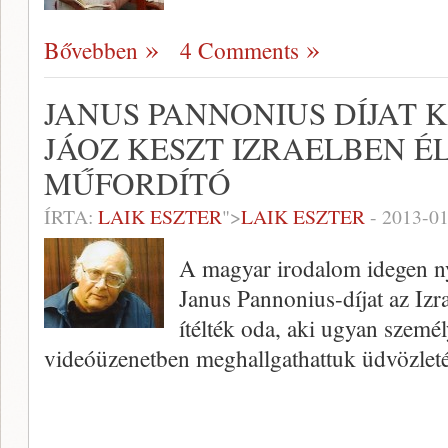
Bővebben
4 Comments
JANUS PANNONIUS DÍJAT 
JÁOZ KESZT IZRAELBEN É
MŰFORDÍTÓ
ÍRTA:
LAIK ESZTER
">
LAIK ESZTER
-
2013-01
A magyar irodalom idegen ny
Janus Pannonius-díjat az Izr
ítélték oda, aki ugyan személ
videóüzenetben meghallgathattuk üdvözleté