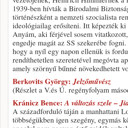
1939-ben hívták a Birodalmi Biztonság
történészként a nemzeti szocialista ren
ideológiailag erősíteni. Itt képezték ki
Anyám, aki férjével sosem vitatkozott
engedje magát az SS szekerébe fogni.
hogy a nyíl egy napon ellenük is for
rendíthetetlen szeretetével megóvta a
amely szörnyű bűnné növekedhetett vo
Berkovits György:
Jelzőművész
(Részlet a V.és Ú. regényfolyam máso
Kránicz Bence:
A változás szele – J
A századforduló táján a manhattani L
többségükben igen szegény, egymás köz