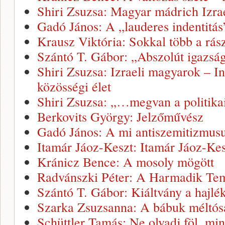
Shiri Zsuzsa: Magyar mádrich Izra
Gadó János: A „lauderes indentitás
Krausz Viktória: Sokkal több a rás
Szántó T. Gábor: „Abszolút igazs
Shiri Zsuzsa: Izraeli magyarok – I
közösségi élet
Shiri Zsuzsa: „…megvan a politika
Berkovits György: Jelzőművész
Gadó János: A mi antiszemitizmusu
Itamár Jáoz-Keszt: Itamár Jáoz-Kes
Kránicz Bence: A mosoly mögött
Radvánszki Péter: A Harmadik Tem
Szántó T. Gábor: Kiáltvány a hajlé
Szarka Zsuzsanna: A bábuk méltós
Schüttler Tamás: Ne olvadj föl, mint