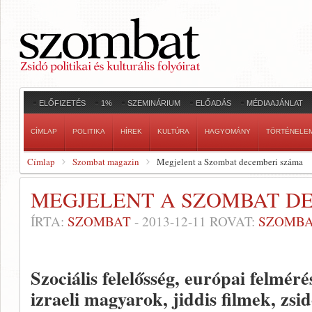
ELŐFIZETÉS
1%
SZEMINÁRIUM
ELŐADÁS
MÉDIAAJÁNLAT
CÍMLAP
POLITIKA
HÍREK
KULTÚRA
HAGYOMÁNY
TÖRTÉNELE
Címlap
Szombat magazin
Megjelent a Szombat decemberi száma
MEGJELENT A SZOMBAT D
ÍRTA:
SZOMBAT
-
2013-12-11
ROVAT:
SZOMBA
Szociális felelősség, európai felmér
izraeli magyarok, jiddis filmek, zsi