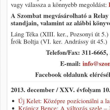
vagy válassza a könnyebb megoldást:
A Szombat megvásárolható a Relay
standjain, valamint az alábbi köny
Láng Téka (XIII. ker., Pozsonyi út 5.)
Írók Boltja (VI. ker. Andrássy út 45.)
Telefon/Fax: 311-6665,
E-mail:
info@szo
Facebook oldalunk elérésé
2013. december / XXV. évfolyam 10
Új Kelet: Középre pozícionálni a la
Kránicz Bence: A változás szele –