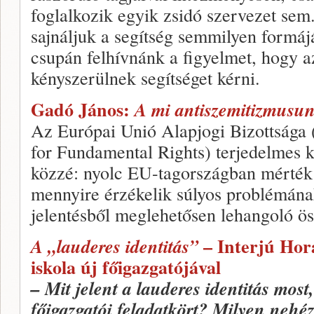
foglalkozik egyik zsidó szervezet s
sajnáljuk a segítség semmilyen formájá
csupán felhívnánk a figyelmet, hogy a
kényszerülnek segítséget kérni.
Gadó János:
A mi antiszemitizmusun
Az Európai Unió Alapjogi Bizottsága
for Fundamental Rights) terjedelmes k
közzé: nyolc EU-tagországban mérték f
mennyire érzékelik súlyos problémána
jelentésből meglehetősen lehangoló ös
– Interjú Hor
A „lauderes identitás”
iskola új főigazgatójával
– Mit jelent a lauderes identitás most
főigazgatói feladatkört? Milyen neh