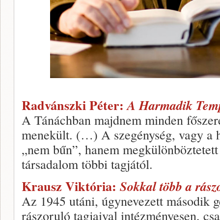
Radvánszki Péter:
A Harmadik Temp
A Tánáchban majdnem minden főszerep
menekült. (…) A szegénység, vagy a 
„nem bűn”, hanem megkülönböztetett 
társadalom többi tagjától.
Krausz Viktória:
Sokkal több a rász
Az 1945 utáni, úgynevezett második g
rászoruló tagjaival intézményesen, cs