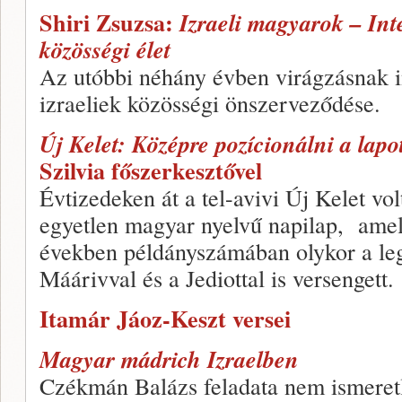
Shiri Zsuzsa:
Izraeli magyarok – Int
közösségi élet
Az utóbbi néhány évben virágzásnak i
izraeliek közösségi önszerveződése.
Új Kelet: Középre pozícionálni a lapo
Szilvia főszerkesztővel
Évtizedeken át a tel-avivi Új Kelet vo
egyetlen magyar nyelvű napilap, amel
években példányszámában olykor a leg
Máárivval és a Jediottal is versengett.
Itamár Jáoz-Keszt versei
Magyar mádrich Izraelben
Czékmán Balázs feladata nem ismeretle