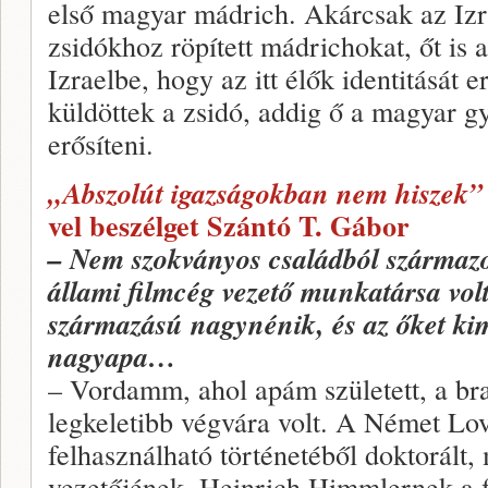
első magyar mádrich. Akárcsak az Izr
zsidókhoz röpített mádrichokat, őt is 
Izraelbe, hogy az itt élők identitását e
küldöttek a zsidó, addig ő a magyar g
erősíteni.
„Abszolút igazságokban nem hiszek”
vel beszélget Szántó T. Gábor
– Nem szokványos családból származ
állami filmcég vezető munkatársa volt
származású nagynénik, és az őket kim
nagyapa…
– Vordamm, ahol apám született, a br
legkeletibb végvára volt. A Német Lov
felhasználható történetéből doktorált,
vezetőjének, Heinrich Himmlernek a fig