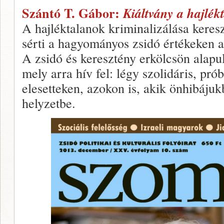
Szántó T. Gábor:
Kiáltvány a hajlék
A hajléktalanok kriminalizálása keres
sérti a hagyományos zsidó értékeken a
A zsidó és keresztény erkölcsön alapul
mely arra hív fel: légy szolidáris, pró
elesetteken, azokon is, akik önhibájuk
helyzetbe.