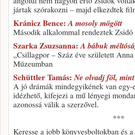
angolul nem nagyon értő zsidók voltak
jártak szórakozni – majd elkezdtek fil
Kránicz Bence:
A mosoly mögött
Második alkalommal rendeztek Zsidó F
Szarka Zsuzsanna:
A bábuk méltósá
„Csillagpor – Száz éve született Anna 
Múzeumban
Schüttler Tamás:
Ne olvadj föl, mint
A jó drámák mindegyikének van egy-
idézhető, kifejezi a mű lényegi mond
azonossá válik a szerzővel.
***
Keresse a jobb könyvesboltokban és a