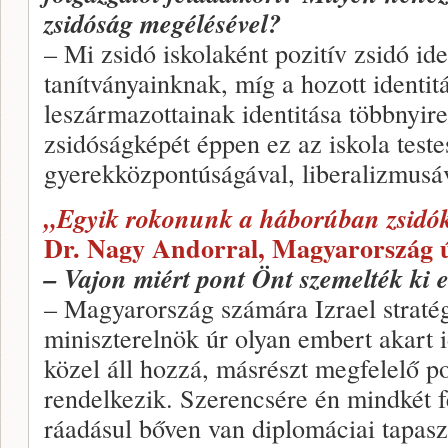
zsidóság megélésével?
– Mi zsidó iskolaként pozitív zsidó ide
tanítványainknak, míg a hozott identit
leszármazottainak identitása többnyire
zsidóságképét éppen ez az iskola teste
gyerekközpontúságával, liberalizmusá
„Egyik rokonunk a háborúban zsidó
Dr. Nagy Andorral, Magyarország új
– Vajon miért pont Önt szemelték ki e
– Magyarország számára Izrael stratég
miniszterelnök úr olyan embert akart i
közel áll hozzá, másrészt megfelelő pol
rendelkezik. Szerencsére én mindkét f
ráadásul bőven van diplomáciai tapasz