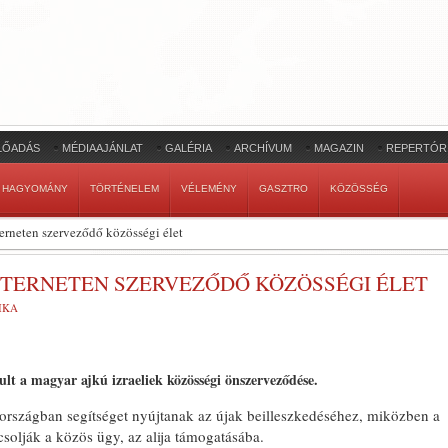
LŐADÁS
MÉDIAAJÁNLAT
GALÉRIA
ARCHÍVUM
MAGAZIN
REPERTÓR
HAGYOMÁNY
TÖRTÉNELEM
VÉLEMÉNY
GASZTRO
KÖZÖSSÉG
terneten szerveződő közösségi élet
NTERNETEN SZERVEZŐDŐ KÖZÖSSÉGI ÉLET
IKA
lt a magyar ajkú izraeliek közösségi önszerveződése.
országban segítséget nyújtanak az újak beilleszkedéséhez, miközben a
csolják a közös ügy, az alija támogatásába.