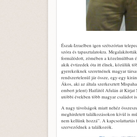
Észak-Izraelben igen szétszórtan telepe
szóra és tapasztalatokra. Megalakítottá
formálódott, zömében a közelmúltban ér
akik évtizedek óta itt élnek, közülük 
gyerekeiknek szeretnének magyar társasá
rendszertelenül jár össze, egy-egy kirá
Ákos, aki az általa szerkesztett Mispa
embert jelent) Haifától Afulán át Kirj
utóbbi években több magyar családot is
A nagy távolságok miatt nehéz összesze
meghirdetett találkozásokon kívül is m
nem kellünk hozzá”. A kapcsolattartás fe
szerveződnek a találkozók.