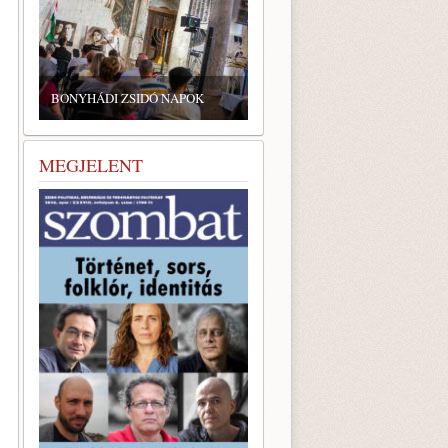
ZSIDÓ GASZTRONÓMIAI
TALÁLKOZÓ A BONYHÁDI
ZSINAGÓGÁBAN
MEGJELENT