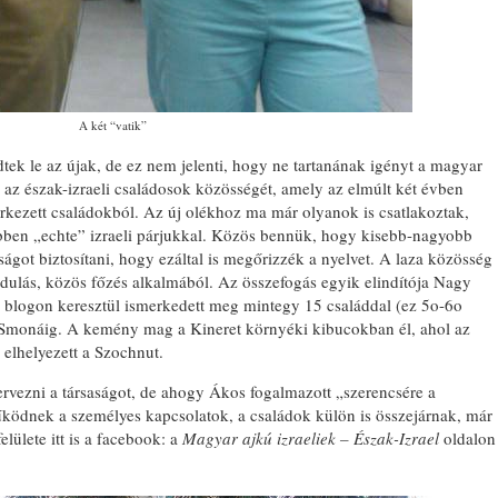
A két “vatik”
dtek le az újak, de ez nem jelenti, hogy ne tartanának igényt a magyar
k az észak-izraeli családosok közösségét, amely az elmúlt két évben
kezett családokból. Az új olékhoz ma már olyanok is csatlakoztak,
többen „echte” izraeli párjukkal. Közös bennük, hogy kisebb-nagyobb
got biztosítani, hogy ezáltal is megőrizzék a nyelvet. A laza közösség
ndulás, közös főzés alkalmából. Az összefogás egyik elindítója Nagy
ha blogon keresztül ismerkedett meg mintegy 15 családdal (ez 5o-6o
at Smonáig. A kemény mag a Kineret környéki kibucokban él, ahol az
 elhelyezett a Szochnut.
rvezni a társaságot, de ahogy Ákos fogalmazott „szerencsére a
űködnek a személyes kapcsolatok, a családok külön is összejárnak, már
lülete itt is a facebook: a
Magyar ajkú izraeliek – Észak-Izrael
oldalon