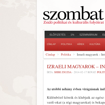
ELŐFIZETÉS
1%
SZEMINÁRIUM
E
CÍMLAP
POLITIKA
HÍREK
KULTÚRA
Címlap
Politika
Izraeli magyarok – In
IZRAELI MAGYAROK – I
ÍRTA:
SHIRI ZSUZSA
-
2014-02-17
ROVAT:
POLIT
Az utóbbi néhány
évben virágzásnak indu
Különböző köreik és klubjaik az egész 
vatik
-okat (a régi magyarokat) is bekap