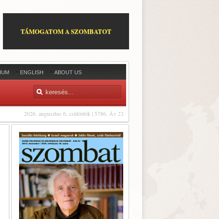
TÁMOGATOM A SZOMBATOT
IUM
ENGLISH
ABOUT US
2026. augusztus 6, csütörtök | 5786. Áv 23