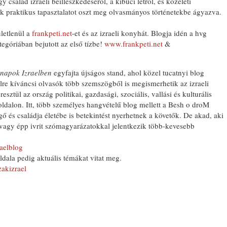
salád izraeli beilleszkedéséről, a kibuci létről, és közéleti
k praktikus tapasztalatot oszt meg olvasmányos történetekbe ágyazva.
letlenül a
frankpeti.net
-et és az izraeli konyhát. Blogja idén a hvg
egóriában bejutott az első tízbe!
www.frankpeti.net
&
nnapok Izraelben
egyfajta újságos stand, ahol közel tucatnyi blog
elre kíváncsi olvasók több szemszögből is megismerhetik az izraeli
esztül az ország politikai, gazdasági, szociális, vallási és kulturális
oldalon. Itt, több személyes hangvételű blog mellett a Besh o droM
ő és családja életébe is betekintést nyerhetnek a követők. De akad, aki
vagy épp ivrit szómagyarázatokkal jelentkezik több-kevesebb
aelblog
ldala pedig aktuális témákat vitat meg.
akizrael