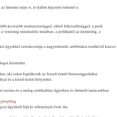
z Internet népe is, és külön fejezetet érdemel a
öbb-kevesebb rendszerességgel, eltérő felkészültséggel, a profi
l a veteránig mindenféle témában, a politikától az életmódig, a
.
llási ügyekkel szórakoztatja a nagyérdeműt, utóbbiakat rendkívül karcos
logot üzemeltet.
ar, aki sokat foglalkozik az Izraelt érintő biztonságpolitikai
lyal és a közel-keleti helyzettel.
divat-szcéna és a meleg szubkultúra ügyeiben és életmód tanácsokban
tyboyblog
ar ügyekről fejti ki véleményét évek óta.