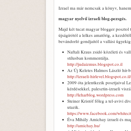
Izrael ma már nemcsak a könyv, hanem a
magyar nyelvű izraeli blog-pezsgés.
Majd két tucat magyar blogger posztol t
újságírótól a lelkes amatőrig, a kezdőtő
bevándorló gondjaitól a vallási ügyekig
Naftali Kraus zsidó közéleti és va
stílusban kommentálja.
http://judaizmus.blogspot.co.il
Az Új Keletes Halmos László hír-b
http://izraeli-hirlevel.blogspot.co.il/
2009 óta jelentkezik posztjaival Leh
kérdésekkel, palesztin-izraeli viszál
http://leharblog.wordpress
.
com
Steiner Kristóf főleg a tel-avivi 
utazik.
https://www.facebook.com/whiteci
Éva Mihály Amichay izraeli és magy
http://amichay.hu/