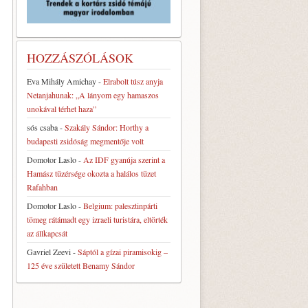
HOZZÁSZÓLÁSOK
Eva Mihály Amichay
-
Elrabolt túsz anyja
Netanjahunak: „A lányom egy hamaszos
unokával térhet haza”
sós csaba
-
Szakály Sándor: Horthy a
budapesti zsidóság megmentője volt
Domotor Laslo
-
Az IDF gyanúja szerint a
Hamász tüzérsége okozta a halálos tüzet
Rafahban
Domotor Laslo
-
Belgium: palesztinpárti
tömeg rátámadt egy izraeli turistára, eltörték
az állkapcsát
Gavriel Zeevi
-
Sáptól a gízai piramisokig –
125 éve született Benamy Sándor