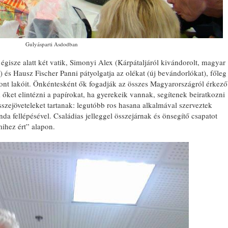
Gulyásparti Asdodban
isze alatt két vatik, Simonyi Alex (Kárpátaljáról kivándorolt, magyar
) és Hausz Fischer Panni pátyolgatja az olékat (új bevándorlókat), főleg
nt lakóit. Önkéntesként ők fogadják az összes Magyarországról érkező
 őket elintézni a papírokat, ha gyerekeik vannak, segítenek beiratkozni
szejöveteleket tartanak: legutóbb ros hasana alkalmával szerveztek
a fellépésével. Családias jelleggel összejárnak és önsegítő csapatot
ihez ért” alapon.