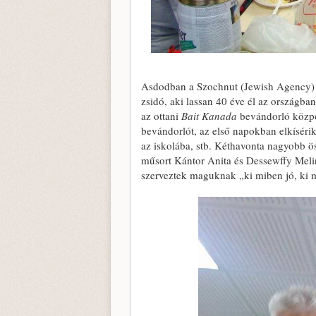
Asdodban a Szochnut (Jewish Agency) ég
zsidó, aki lassan 40 éve él az országban
az ottani
Bait Kanada
bevándorló közpo
bevándorlót, az első napokban elkísérik
az iskolába, stb. Kéthavonta nagyobb ös
műsort Kántor Anita és Dessewffy Melind
szerveztek maguknak „ki miben jó, ki m