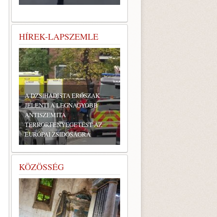
HÍREK-LAPSZEMLE
A DZSIHADISTA ERŐSZAK
JELENTI A LEGNAGYOBB
ANTISZEMITA
TERRORFENYEGETÉST AZ
EURÓPAI ZSIDÓSÁGRA
KÖZÖSSÉG