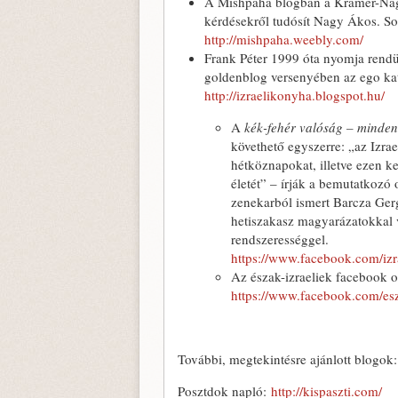
A Mishpaha blogban a Kramer-Nagy c
kérdésekről tudósít Nagy Ákos. So
http://mishpaha.weebly.com/
Frank Péter 1999 óta nyomja rendü
goldenblog versenyében az ego kat
http://izraelikonyha.blogspot.hu/
A
kék-fehér valóság – minde
követhető egyszerre: „az Izra
hétköznapokat, illetve ezen ker
életét” – írják a bemutatkozó 
zenekarból ismert Barcza Gerg
hetiszakasz magyarázatokkal 
rendszerességgel.
https://www.facebook.com/izr
Az észak-izraeliek facebook o
https://www.facebook.com/esz
További, megtekintésre ajánlott blogok:
Posztdok napló:
http://kispaszti.com/