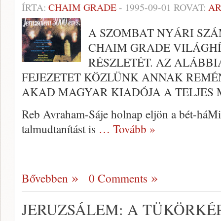
ÍRTA:
CHAIM GRADE
-
1995-09-01
ROVAT:
A
A SZOMBAT NYÁRI SZ
CHAIM GRADE VILÁGH
RÉSZLETÉT. AZ ALÁBB
FEJEZETET KÖZLÜNK ANNAK REMÉ
AKAD MAGYAR KIADÓJA A TELJES
Reb Avraham-Sáje holnap eljön a bét-háMi
talmudtanítást is
… Tovább »
Bővebben
0 Comments
JERUZSÁLEM: A TÜKÖRKÉ