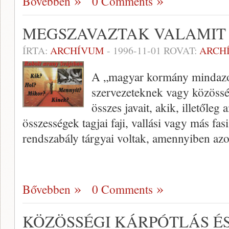
Bővebben
0 Comments
MEGSZAVAZTAK VALAMIT
ÍRTA:
ARCHÍVUM
-
1996-11-01
ROVAT:
ARCH
A „magyar kormány mindazo
szervezeteknek vagy közöss
összes javait, akik, illetőle
összességek tagjai faji, vallási vagy más fas
rendszabály tárgyai voltak, amennyiben az
Bővebben
0 Comments
KÖZÖSSÉGI KÁRPÓTLÁS ÉS