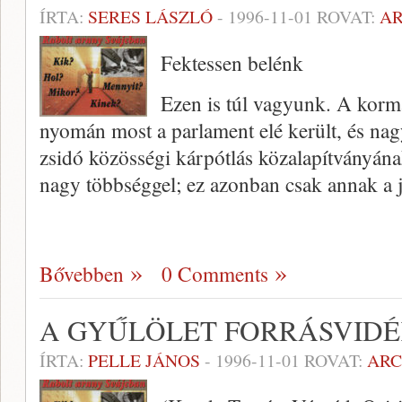
ÍRTA:
SERES LÁSZLÓ
-
1996-11-01
ROVAT:
A
Fektessen belénk
Ezen is túl vagyunk. A kor­m
nyomán most a parlament elé került, és nagy 
zsidó közösségi kárpótlás közalapítványána
nagy többséggel; ez azonban csak annak a 
Bővebben
0 Comments
A GYŰLÖLET FORRÁSVID
ÍRTA:
PELLE JÁNOS
-
1996-11-01
ROVAT:
AR