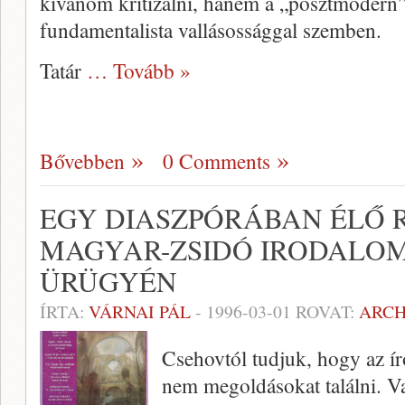
kívánom kritizálni, hanem a „posztmodern” é
fundamentalista vallásosság­gal szemben.
Tatár
… Tovább »
Bővebben
0 Comments
EGY DIASZPÓRÁBAN ÉLŐ R
MAGYAR-ZSIDÓ IRODALOM
ÜRÜGYÉN
ÍRTA:
VÁRNAI PÁL
-
1996-03-01
ROVAT:
ARC
Csehovtól tudjuk, hogy az író
nem megoldásokat találni. Vaj