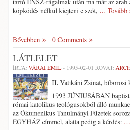
tartó ENSZ-rágalmak után ma már az arab á
köpködés nélkül kiej­teni e szót,
… Tovább 
Bővebben
0 Comments
LÁTLELET
ÍRTA:
VÁRAI EMIL
-
1995-02-01
ROVAT:
ARC
II. Vatikáni Zsinat, bíborosi 
1993 JÚNIUSÁBAN baptista, 
római katolikus teológusokból álló munkac
az Ökumenikus Tanulmányi Füzetek soro
EGYHÁZ címmel, alatta pedig a kérdés:
…