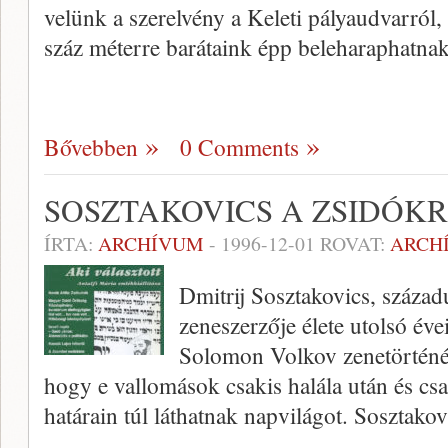
velünk a szerelvény a Keleti pályaudvarról
száz méterre barátaink épp be­leharaphatn
Bővebben
0 Comments
SOSZTAKOVICS A ZSIDÓK
ÍRTA:
ARCHÍVUM
-
1996-12-01
ROVAT:
ARCH
Dmitrij Sosztakovics, száza
zeneszerzője élete utolsó év
Solomon Volkov zenetörténés
hogy e vallomások csakis halála után és csa
határain túl láthatnak napvilágot. Sosztako