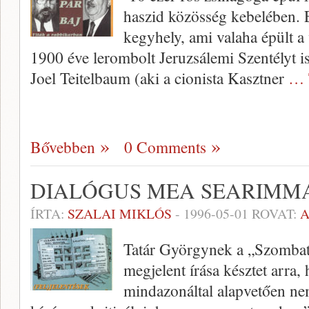
haszid közösség kebelében. E
kegyhely, ami valaha épült a
1900 éve lerombolt Jeruzsálemi Szentélyt is
Joel Teitelbaum (aki a cionista Kasztner
… 
Bővebben
0 Comments
DIALÓGUS MEA SEARIMM
ÍRTA:
SZALAI MIKLÓS
-
1996-05-01
ROVAT:
Tatár Györgynek a „Szombat
megjelent írása késztet arra,
mindazonáltal alapvetően nem