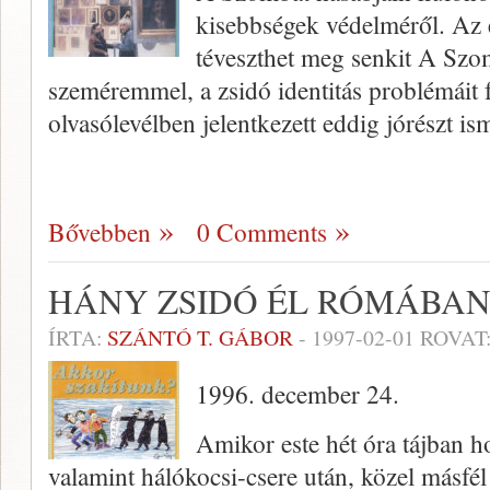
kisebbségek védelméről. Az 
téveszthet meg senkit A Szo
szeméremmel, a zsidó identitás problé­máit 
olvasólevélben jelentkezett eddig jórészt ism
Bővebben
0 Comments
HÁNY ZSIDÓ ÉL RÓMÁBAN
ÍRTA:
SZÁNTÓ T. GÁBOR
-
1997-02-01
ROVAT
1996. december 24.
Amikor este hét óra tájban ho
valamint hálókocsi-­csere után, közel másfél