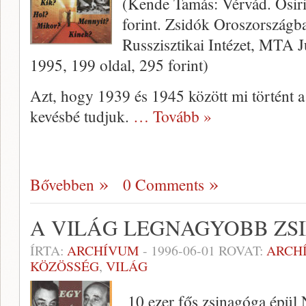
(Kende Tamás: Vérvád. Osiri
forint. Zsidók Oroszország
Russzisztikai Intézet, MTA J
1995, 199 oldal, 295 forint)
Azt, hogy 1939 és 1945 között mi tör­tént a
kevésbé tudjuk.
… Tovább »
Bővebben
0 Comments
A VILÁG LEGNAGYOBB ZS
ÍRTA:
ARCHÍVUM
-
1996-06-01
ROVAT:
ARCH
KÖZÖSSÉG
,
VILÁG
10 ezer fős zsinagóga épül