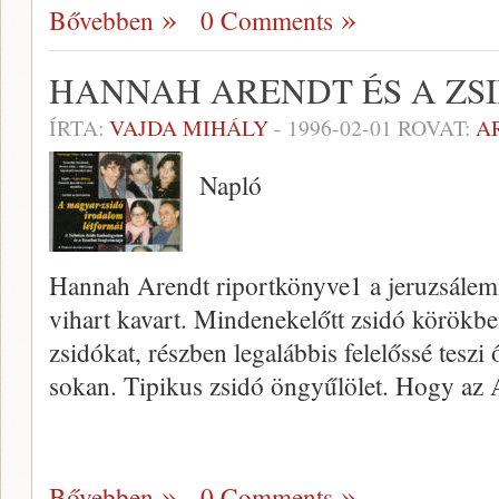
Bővebben
0 Comments
HANNAH ARENDT ÉS A ZSI
ÍRTA:
VAJDA MIHÁLY
-
1996-02-01
ROVAT:
A
Napló
Hannah Arendt riportkönyve1 a jeruzsálem
vihart kavart. Mindenekelőtt zsidó körökbe
zsidókat, részben legalábbis felelőssé teszi
sokan. Tipikus zsidó ön­gyűlölet. Hogy az
Bővebben
0 Comments