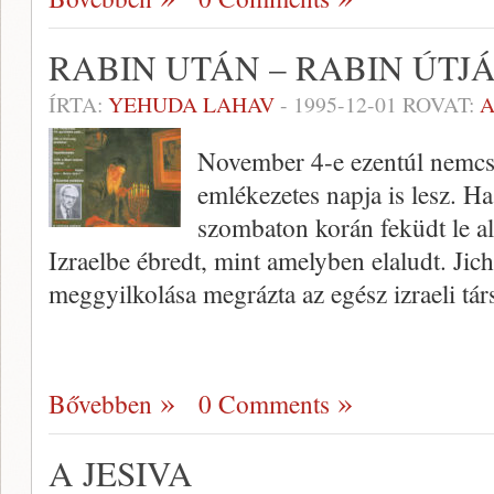
RABIN UTÁN – RABIN ÚTJ
ÍRTA:
YEHUDA LAHAV
-
1995-12-01
ROVAT:
November 4-e ezentúl nemcsa
emlékezetes napja is lesz. Ha
szombaton korán feküdt le a
Izraelbe ébredt, mint amely­ben elaludt. J
meggyilkolása megráz­ta az egész izraeli tá
Bővebben
0 Comments
A JESIVA