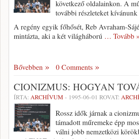
következő oldalainkon. A mű 
további részleteket kívánunk
A regény egyik főhősét, Reb Avraham-Sájét
mintázta, aki a két világháború
… Tovább 
Bővebben
0 Comments
CIONIZMUS: HOGYAN TOV
ÍRTA:
ARCHÍVUM
-
1995-06-01
ROVAT:
ARCH
Rossz idők járnak a cio­nizm
táma­dott műremeke épp most
válni jobb nemzetközi körökb