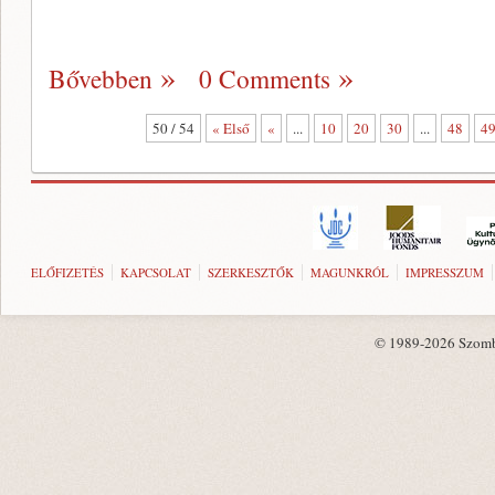
Bővebben
0 Comments
50 / 54
« Első
«
...
10
20
30
...
48
4
ELŐFIZETÉS
KAPCSOLAT
SZERKESZTŐK
MAGUNKRÓL
IMPRESSZUM
© 1989-2026 Szombat