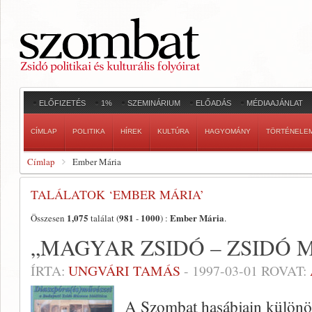
ELŐFIZETÉS
1%
SZEMINÁRIUM
ELŐADÁS
MÉDIAAJÁNLAT
CÍMLAP
POLITIKA
HÍREK
KULTÚRA
HAGYOMÁNY
TÖRTÉNELE
Címlap
Ember Mária
TALÁLATOK ‘EMBER MÁRIA’
1,075
981
1000
Ember Mária
Összesen
találat (
-
) :
.
„MAGYAR ZSIDÓ – ZSIDÓ 
ÍRTA:
UNGVÁRI TAMÁS
-
1997-03-01
ROVAT:
A Szombat hasábjain különös 