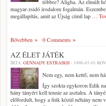
többre? Aligha. Az elmúlt h
magyar-zsidó irodalom fogalmán. Eszembe j
megállapítás, amit az Újság cí­mű lap
… Tov
Bővebben
0 Comments
AZ ÉLET JÁTÉK
ÍRTA:
GENNADY ESTRAIKH
-
1996-03-01
ROV
Nem egy, nem kettő, nem 
Így szokta egykoron Edik n
hány tányért kell tennie az asztalra. A tán
előfordult, hogy a fiúk közül néhány nem v