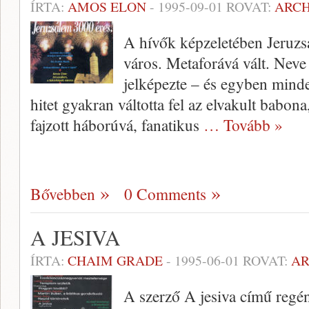
ÍRTA:
AMOS ELON
-
1995-09-01
ROVAT:
ARC
A hívők képzeletében Jeruzs
város. Metaforává vált. Neve 
jelképezte – és egyben mindez
hitet gyakran váltotta fel az elvakult babona
fajzott há­borúvá, fanatikus
… Tovább »
Bővebben
0 Comments
A JESIVA
ÍRTA:
CHAIM GRADE
-
1995-06-01
ROVAT:
A
A szerző A jesiva című regény