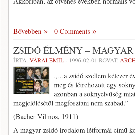
Akkoriban, az ötvenes években normális v
Bővebben
0 Comments
ZSIDÓ ÉLMÉNY – MAGYAR
ÍRTA:
VÁRAI EMIL
-
1996-02-01
ROVAT:
ARC
„…a zsidó szellem kétezer év
meg és létrehozott egy sokny
azonban a soknyelvűség miat
megjelölésétől megfosztani nem szabad.”
(Bacher Vilmos, 1911)
A magyar-zsidó irodalom létformái című k