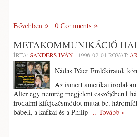
Bővebben
0 Comments
METAKOMMUNIKÁCIÓ HA
ÍRTA:
SANDERS IVÁN
-
1996-02-01
ROVAT:
A
Nádas Péter Emlékiratok kön
Az ismert amerikai irodalomt
Alter egy nemrég megjelent esszéjében1 há
irodalmi kifejezésmódot mutat be, háromféle
bábeli, a kafkai és a Philip
… Tovább »