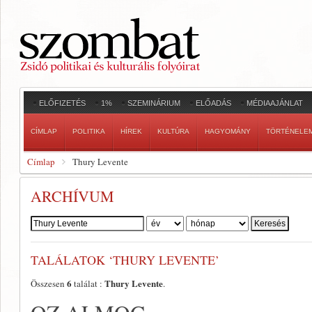
ELŐFIZETÉS
1%
SZEMINÁRIUM
ELŐADÁS
MÉDIAAJÁNLAT
CÍMLAP
POLITIKA
HÍREK
KULTÚRA
HAGYOMÁNY
TÖRTÉNELE
Címlap
Thury Levente
ARCHÍVUM
Szerző:
TALÁLATOK ‘THURY LEVENTE’
6
Thury Levente
Összesen
találat :
.