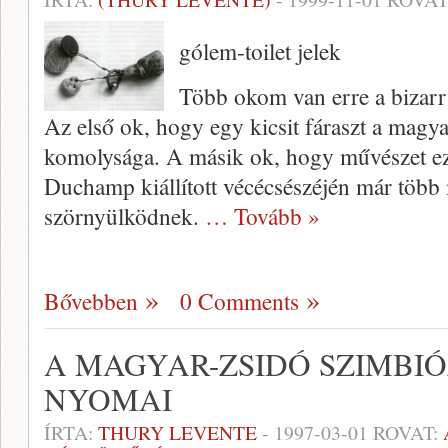
gólem-toilet jelek
Több okom van erre a bizarr
Az első ok, hogy egy kicsit fáraszt a magy
komoly­sága. A másik ok, hogy művészet ezz
Duchamp kiállított vécécsészéjén már több 
szörnyülködnek.
… Tovább »
Bővebben
0 Comments
A MAGYAR-ZSIDÓ SZIMBIÓ
NYOMAI
ÍRTA:
THURY LEVENTE
-
1997-03-01
ROVAT: