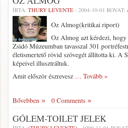
OZ ALMOG
ÍRTA:
THURY LEVENTE
-
2004-10-01
ROVAT:
Oz Almog(kritikai riport)
Oz Almog azt kérdezi, hogy
Zsidó Múzeum­ban tavasszal 301 portréfest
életismertető rövid szövegét állította ki. A
képeivel illusztráltuk.
Amit először észrevesz
… Tovább »
Bővebben
0 Comments
GÓLEM-TOILET JELEK
ÍRTA:
(THURY LEVENTE)
-
1999-11-01
ROVAT