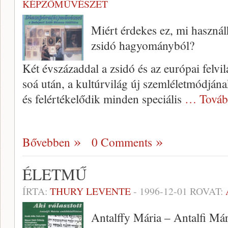
KÉPZŐMŰVÉSZET
Miért érdekes ez, mi haszná
zsidó hagyományból?
Két évszázaddal a zsidó és az európai felvi
soá után, a kultúrvilág új szemléletmódjá­na
és felér­tékelődik minden speciális
… Továb
Bővebben
0 Comments
ÉLETMŰ
ÍRTA:
THURY LEVENTE
-
1996-12-01
ROVAT:
Antalffy Mária – Antalfi Már