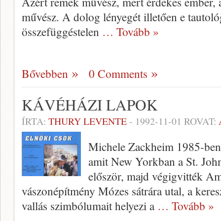
Azért remek művész, mert ér­dekes ember, a
művész. A dolog lé­nyegét illetően e tautol
összefüggés­telen
… Tovább »
Bővebben
0 Comments
KÁVÉHÁZI LAPOK
ÍRTA:
THURY LEVENTE
-
1992-11-01
ROVAT:
Michele Zackheim 1985-ben el
amit New Yorkban a St. John
először, majd végigvitték A
vászonépítmény Mózes sátrára utal, a kere
vallás szimbólumait helyezi a
… Tovább »