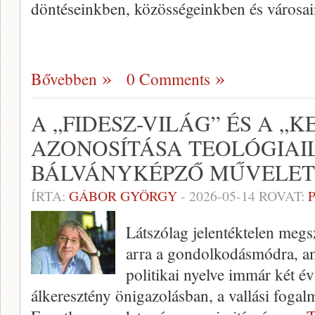
döntéseinkben, közösségeinkben és városai
Bővebben
0 Comments
A „FIDESZ-VILÁG” ÉS A „
AZONOSÍTÁSA TEOLÓGIAI
BÁLVÁNYKÉPZŐ MŰVELET
ÍRTA:
GÁBOR GYÖRGY
-
2026-05-14
ROVAT:
Látszólag jelentéktelen megs
arra a gondolkodásmódra, 
politikai nyelve immár két é
álkeresztény önigazolásban, a vallási fogalm