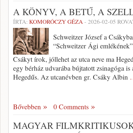
A KÖNYV, A BETŰ, A SZELL
ÍRTA:
KOMORÓCZY GÉZA
-
2026-02-05
ROVA
Schweitzer József a Csákyban
“Schweitzer Ági emlékének”
Csákyt írok, jóllehet az utca neve ma Hegedű
egy bérház udvarába bújtatott zsinagóga is 
Hegedűs. Az utcanévben gr. Csáky Albin
Bővebben
0 Comments
MAGYAR FILMKRITIKUSOK