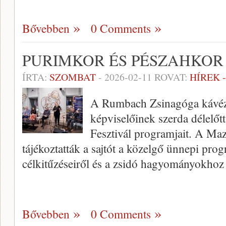
Bővebben
0 Comments
PURIMKOR ÉS PÉSZAHKOR 
ÍRTA:
SZOMBAT
-
2026-02-11
ROVAT:
HÍREK 
A Rumbach Zsinagóga kávézó
képviselőinek szerda délelőtt
Fesztivál programjait. A M
tájékoztatták a sajtót a közelgő ünnepi pro
célkitűzéseiről és a zsidó hagyományokho
Bővebben
0 Comments