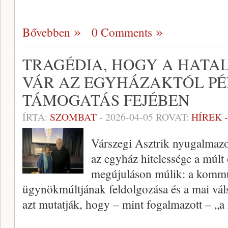
Bővebben
0 Comments
TRAGÉDIA, HOGY A HATA
VÁR AZ EGYHÁZAKTÓL PÉ
TÁMOGATÁS FEJÉBEN
ÍRTA:
SZOMBAT
-
2026-04-05
ROVAT:
HÍREK 
Várszegi Asztrik nyugalmazo
az egyház hitelessége a múlt 
megújuláson múlik: a kommu
ügynökmúltjának feldolgozása és a mai vál
azt mutatják, hogy – mint fogalmazott – „a