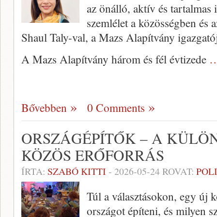
az önálló, aktív és tartalmas 
szemlélet a közösségben és a
Shaul Taly-val, a Mazs Alapítvány igazgatój
A Mazs Alapítvány három és fél évtizede
…
Bővebben
0 Comments
ORSZÁGÉPÍTŐK – A KÜLÖ
KÖZÖS ERŐFORRÁS
ÍRTA:
SZABÓ KITTI
-
2026-05-24
ROVAT:
POL
Túl a választásokon, egy új 
országot építeni, és milyen 