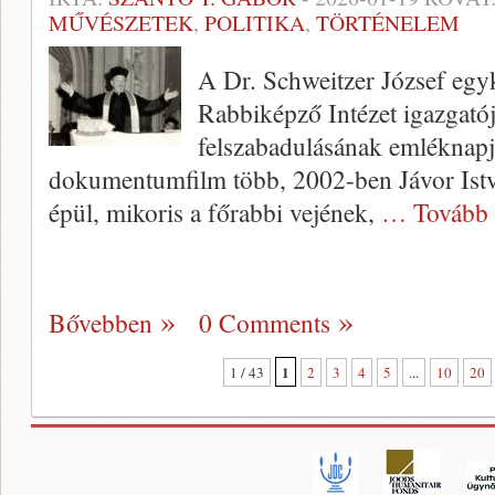
MŰVÉSZETEK
,
POLITIKA
,
TÖRTÉNELEM
A Dr. Schweitzer József egyk
Rabbiképző Intézet igazgatójá
felszabadulásának emléknapj
dokumentumfilm több, 2002-ben Jávor István
épül, mikoris a főrabbi vejének,
… Tovább
Bővebben
0 Comments
1
1 / 43
2
3
4
5
...
10
20