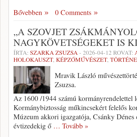
Bővebben
0 Comments
„A SZOVJET ZSÁKMÁNYOL
NAGYKÖVETSÉGEKET IS K
ÍRTA:
SZARKA ZSUZSA
-
2026-04-12
ROVAT:
HOLOKAUSZT
,
KÉPZŐMŰVÉSZET
,
TÖRTÉN
Mravik László művészettörté
Zsuzsa.
Az 1600 /1944 számú kormányrendelettel l
Kormánybiztosság műkincsekért felelős ko
Múzeum akkori igazgatója, Csánky Dénes e
évtizedekig ő
… Tovább »