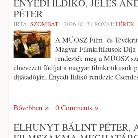
ENYEDI ILDIKÓ, JELES AN
PÉTER
ÍRTA:
SZOMBAT
-
2026-01-31
ROVAT:
HÍREK 
A MÚOSZ Film -és Tévékriti
Magyar Filmkritikusok Díja 
rendezték meg a MÚOSZ szé
elnevezett fődíjat a magyar filmkritikusok 
díjátadóján, Enyedi Ildikó rendezte Csende
Bővebben
0 Comments
ELHUNYT BÁLINT PÉTER, 
FILMSZAKMA MEGHATÁRO