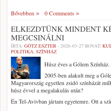
Bővebben
0 Comments
ELKEZDTÜNK MINDENT K
MEGCSINÁLNI
ÍRTA:
GÖTZ ESZTER
-
2026-03-27
ROVAT:
KU
POLITIKA
,
SZÍNHÁZ
Húsz éves a Gólem Színház. 
2005-ben alakult meg a Gól
Magyarország egyetlen zsidó színházát mű
húsz évvel a megalakulás után?
Én Tel-Avivban jártam egyetemre. Ott a sz