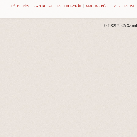
ELŐFIZETÉS
KAPCSOLAT
SZERKESZTŐK
MAGUNKRÓL
IMPRESSZUM
© 1989-2026 Szombat