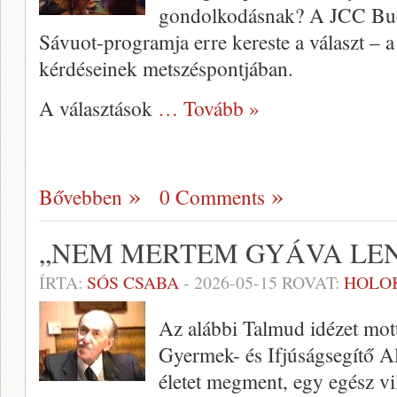
gondolkodásnak? A JCC Buda
Sávuot-programja erre kereste a választ – 
kérdéseinek metszéspontjában.
A választások
… Tovább »
Bővebben
0 Comments
„NEM MERTEM GYÁVA LEN
ÍRTA:
SÓS CSABA
-
2026-05-15
ROVAT:
HOLO
Az alábbi Talmud idézet mot
Gyermek- és Ifjúságsegítő Al
életet megment, egy egész 