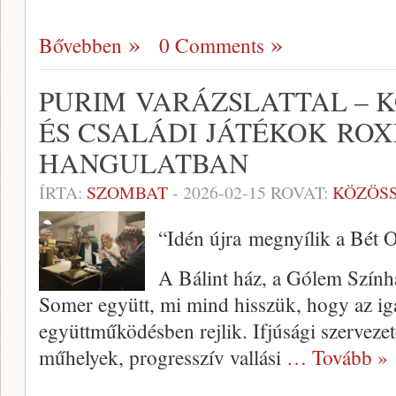
Bővebben
0 Comments
PURIM VARÁZSLATTAL – K
ÉS CSALÁDI JÁTÉKOK ROX
HANGULATBAN
ÍRTA:
SZOMBAT
-
2026-02-15
ROVAT:
KÖZÖS
“Idén újra megnyílik a Bét 
A Bálint ház, a Gólem Szính
Somer együtt, mi mind hisszük, hogy az iga
együttműködésben rejlik. Ifjúsági szerveze
műhelyek, progresszív vallási
… Tovább »