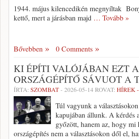
1944. május kilencedikén megnyíltak Bony
kettő, mert a járásban majd
… Tovább »
Bővebben
0 Comments
KI ÉPÍTI VALÓJÁBAN EZT 
ORSZÁGÉPÍTŐ SÁVUOT A 
ÍRTA:
SZOMBAT
-
2026-05-14
ROVAT:
HÍREK 
Túl vagyunk a választásokon
kapujában állunk. A kérdés 
győzött, hanem az, hogy mi 
országépítés nem a választásokon dől el, h