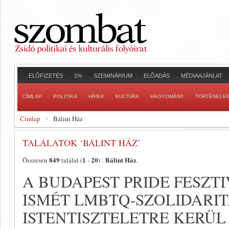
ELŐFIZETÉS
1%
SZEMINÁRIUM
ELŐADÁS
MÉDIAAJÁNLAT
CÍMLAP
POLITIKA
HÍREK
KULTÚRA
HAGYOMÁNY
TÖRTÉNELE
Címlap
Bálint Ház
TALÁLATOK ‘BÁLINT HÁZ’
849
1
20
Bálint Ház
Összesen
találat (
-
) :
.
A BUDAPEST PRIDE FESZT
ISMÉT LMBTQ-SZOLIDARIT
ISTENTISZTELETRE KERÜL