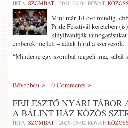
ÍRTA:
SZOMBAT
-
2026-06-04
ROVAT:
KÖZÖS
Mint már 14 éve mindig, ebb
Pride Fesztivál keretében (i
kinyilvánítják támogatásuka
emberek mellett – adták hírül a szervezők.
“Minderre egy szombat reggeli ima, sábát s
Bővebben
0 Comments
FEJLESZTŐ NYÁRI TÁBOR 
A BÁLINT HÁZ KÖZÖS SZ
ÍRTA:
SZOMBAT
-
2026-06-02
ROVAT:
KÖZÖS