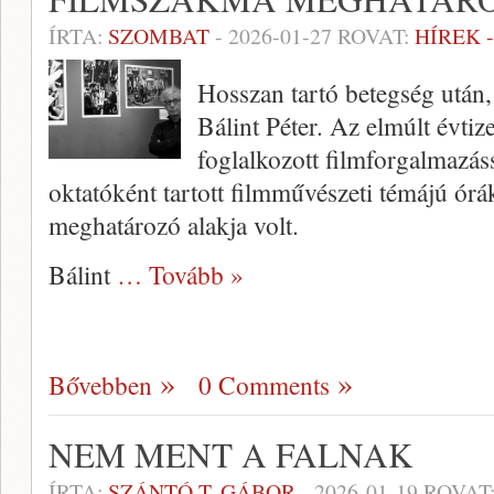
ÍRTA:
SZOMBAT
-
2026-01-27
ROVAT:
HÍREK 
Hosszan tartó betegség után,
Bálint Péter. Az elmúlt évti
foglalkozott filmforgalmazáss
oktatóként tartott filmművészeti témájú órá
meghatározó alakja volt.
Bálint
… Tovább »
Bővebben
0 Comments
NEM MENT A FALNAK
ÍRTA:
SZÁNTÓ T. GÁBOR
-
2026-01-19
ROVAT