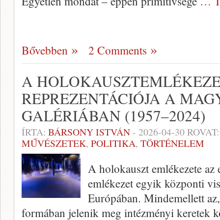
Egyetlen mondat – éppen primitívsége
… T
Bővebben
2 Comments
A HOLOKAUSZTEMLÉKEZ
REPREZENTÁCIÓJA A MAG
GALÉRIÁBAN (1957–2024)
ÍRTA:
BÁRSONY ISTVÁN
-
2026-04-30
ROVAT
MŰVÉSZETEK
,
POLITIKA
,
TÖRTÉNELEM
A holokauszt emlékezete az e
emlékezet egyik központi vis
Európában. Mindemellett az,
formában jelenik meg intézményi keretek k