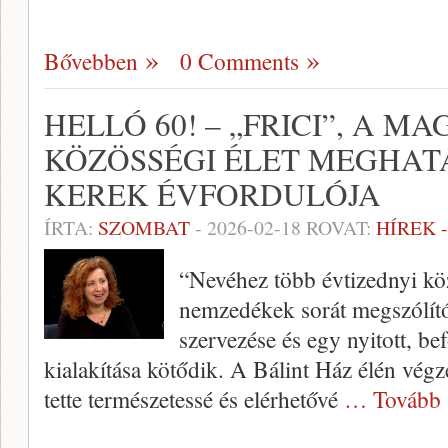
Bővebben
0 Comments
HELLÓ 60! – „FRICI”, A M
KÖZÖSSÉGI ÉLET MEGHAT
KEREK ÉVFORDULÓJA
ÍRTA:
SZOMBAT
-
2026-02-18
ROVAT:
HÍREK 
“Nevéhez több évtizednyi k
nemzedékek sorát megszólít
szervezése és egy nyitott, be
kialakítása kötődik. A Bálint Ház élén vég
tette természetessé és elérhetővé
… Tovább 