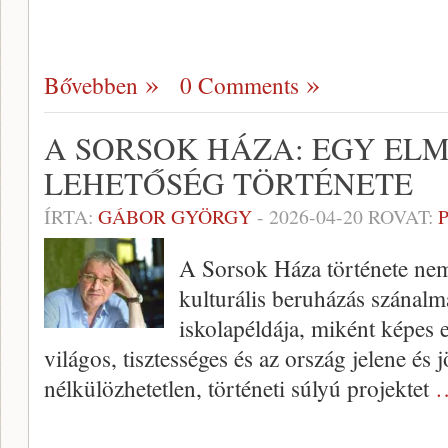
Bővebben
0 Comments
A SORSOK HÁZA: EGY EL
LEHETŐSÉG TÖRTÉNETE
ÍRTA:
GÁBOR GYÖRGY
-
2026-04-20
ROVAT:
A Sorsok Háza története nem
kulturális beruházás szánalm
iskolapéldája, miként képes 
világos, tisztességes és az ország jelene és
nélkülözhetetlen, történeti súlyú projektet
…