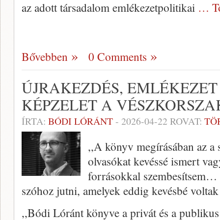
az adott társadalom emlékezetpolitikai
… T
Bővebben
0 Comments
ÚJRAKEZDÉS, EMLÉKEZET 
KÉPZELET A VÉSZKORSZA
ÍRTA:
BÓDI LÓRÁNT
-
2026-04-22
ROVAT:
TÖ
,,A könyv megírásában az a s
olvasókat kevéssé ismert vagy
forrásokkal szembesítsem… 
szóhoz jutni, amelyek eddig kevésbé voltak
,,Bódi Lóránt könyve a privát és a publikus