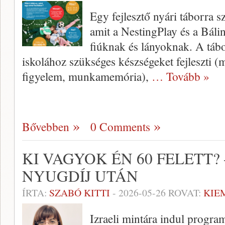
Egy fejlesztő nyári táborra s
amit a NestingPlay és a Báli
fiúknak és lányoknak. A tábor
iskolához szükséges készségeket fejleszti (m
figyelem, munkamemória),
… Tovább »
Bővebben
0 Comments
KI VAGYOK ÉN 60 FELETT? 
NYUGDÍJ UTÁN
ÍRTA:
SZABÓ KITTI
-
2026-05-26
ROVAT:
KIE
Izraeli mintára indul progr