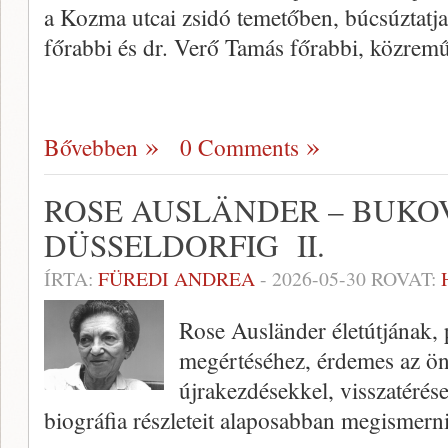
a Kozma utcai zsidó temetőben, búcsúztatja
főrabbi és dr. Verő Tamás főrabbi, közre
Bővebben
0 Comments
ROSE AUSLÄNDER – BUKO
DÜSSELDORFIG II.
ÍRTA:
FÜREDI ANDREA
-
2026-05-30
ROVAT:
Rose Ausländer életútjának,
megértéséhez, érdemes az ö
újrakezdésekkel, visszatérés
biográfia részleteit alaposabban megismerni