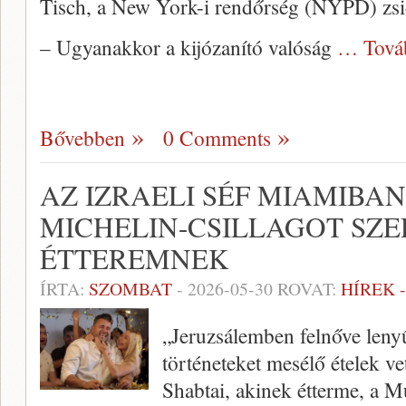
Tisch, a New York-i rendőrség (NYPD) zsi
– Ugyanakkor a kijózanító valóság
… Tová
Bővebben
0 Comments
AZ IZRAELI SÉF MIAMIBAN
MICHELIN-CSILLAGOT SZE
ÉTTEREMNEK
ÍRTA:
SZOMBAT
-
2026-05-30
ROVAT:
HÍREK 
„Jeruzsálemben felnőve leny
történeteket mesélő ételek v
Shabtai, akinek étterme, a M