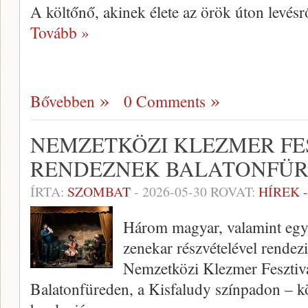
A költőnő, akinek élete az örök úton levés
Tovább »
Bővebben
0 Comments
NEMZETKÖZI KLEZMER FE
RENDEZNEK BALATONFÜ
ÍRTA:
SZOMBAT
-
2026-05-30
ROVAT:
HÍREK 
Három magyar, valamint egy-e
zenekar részvételével rendez
Nemzetközi Klezmer Fesztivál
Balatonfüreden, a Kisfaludy színpadon – kö