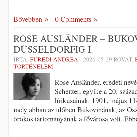
Bővebben
0 Comments
ROSE AUSLÄNDER – BUKO
DÜSSELDORFIG I.
ÍRTA:
FÜREDI ANDREA
-
2026-05-29
ROVAT:
TÖRTÉNELEM
Rose Ausländer, eredeti nevé
Scherzer, egyike a 20. száza
lírikusainak. 1901. május 11
mely abban az időben Bukovinának, az O
örökös tartományának a fővárosa volt. Eb