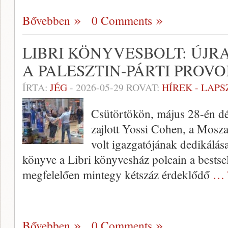
Bővebben
0 Comments
LIBRI KÖNYVESBOLT: ÚJ
A PALESZTIN-PÁRTI PRO
ÍRTA:
JÉG
-
2026-05-29
ROVAT:
HÍREK - LAP
Csütörtökön, május 28-én dé
zajlott Yossi Cohen, a Moszad
volt igazgatójának dedikálás
könyve a Libri könyvesház polcain a bestsell
megfelelően mintegy kétszáz érdeklődő
… 
Bővebben
0 Comments