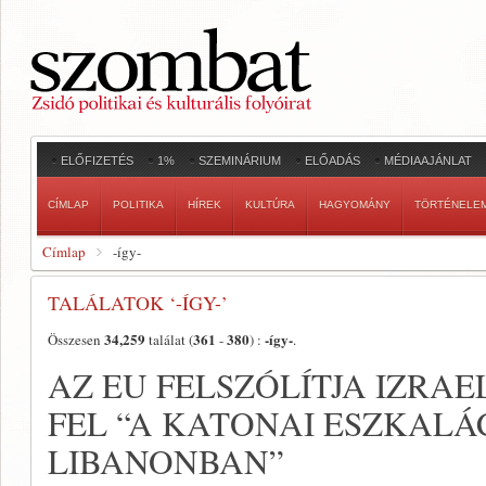
ELŐFIZETÉS
1%
SZEMINÁRIUM
ELŐADÁS
MÉDIAAJÁNLAT
CÍMLAP
POLITIKA
HÍREK
KULTÚRA
HAGYOMÁNY
TÖRTÉNELE
Címlap
-így-
TALÁLATOK ‘-ÍGY-’
34,259
361
380
-így-
Összesen
találat (
-
) :
.
AZ EU FELSZÓLÍTJA IZRA
FEL “A KATONAI ESZKALÁ
LIBANONBAN”