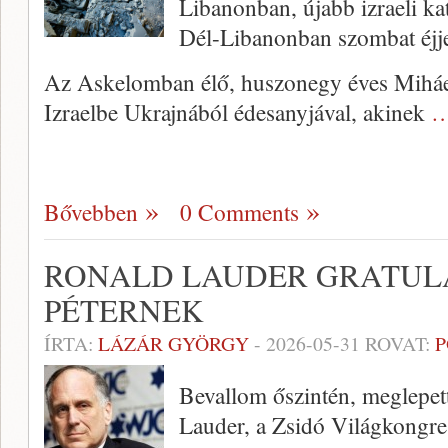
Libanonban, újabb izraeli ka
Dél-Libanonban szombat éjjel
Az Askelomban élő, huszonegy éves Miháel
Izraelbe Ukrajnából édesanyjával, akinek
…
Bővebben
0 Comments
RONALD LAUDER GRATUL
PÉTERNEK
ÍRTA:
LÁZÁR GYÖRGY
-
2026-05-31
ROVAT:
P
Bevallom őszintén, meglepett
Lauder, a Zsidó Világkongre