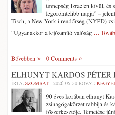
ünnepség Izraelen kívül, és
legörömtelibb napja” – jelent
Tisch, a New York-i rendőrség (NYPD) zsi
“Ugyanakkor a kijózanító valóság
… Továb
Bővebben
0 Comments
ELHUNYT KARDOS PÉTER 
ÍRTA:
SZOMBAT
-
2026-05-30
ROVAT:
KEGYE
90 éves korában elhunyt Kard
zsinagógakörzet rabbija és ká
főszerkesztője. Temetése jún