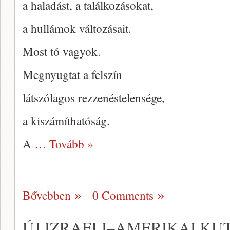
a haladást, a találkozásokat,
a hullámok változásait.
Most tó vagyok.
Megnyugtat a felszín
látszólagos rezzenéstelensége,
a kiszámíthatóság.
A
… Tovább »
Bővebben
0 Comments
ÚJ IZRAELI–AMERIKAI KU