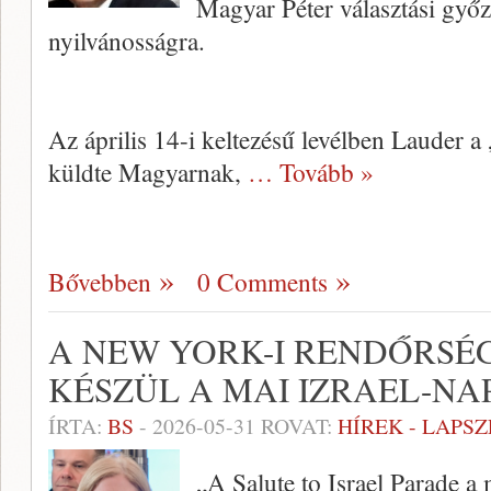
Magyar Péter választási győ
nyilvánosságra.
Az április 14-i keltezésű levélben Lauder a
küldte Magyarnak,
… Tovább »
Bővebben
0 Comments
A NEW YORK-I RENDŐRSÉ
KÉSZÜL A MAI IZRAEL-NA
ÍRTA:
BS
-
2026-05-31
ROVAT:
HÍREK - LAPS
„A Salute to Israel Parade 