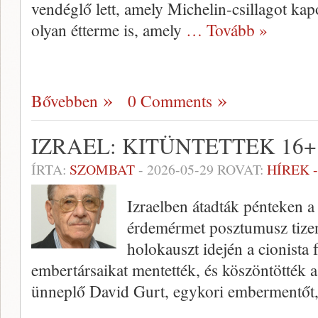
vendéglő lett, amely Michelin-csillagot kap
olyan étterme is, amely
… Tovább »
Bővebben
0 Comments
IZRAEL: KITÜNTETTEK 16
ÍRTA:
SZOMBAT
-
2026-05-29
ROVAT:
HÍREK 
Izraelben átadták pénteken 
érdemérmet posztumusz tize
holokauszt idején a cionista
embertársaikat mentették, és köszöntötték a
ünneplő David Gurt, egykori embermentőt, 