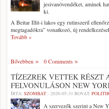
jesivanövendéket, aminek hatá
ki.
A Beitar Illit-i lakos egy rutinszerű ellenőr
megtagadókra” vonatkozó, új rendelkezések
Tovább »
Bővebben
0 Comments
TÍZEZREK VETTEK RÉSZT 
FELVONULÁSON NEW YOR
ÍRTA:
SZOMBAT
-
2026-05-31
ROVAT:
POLITI
A szervezők szerint a New Y