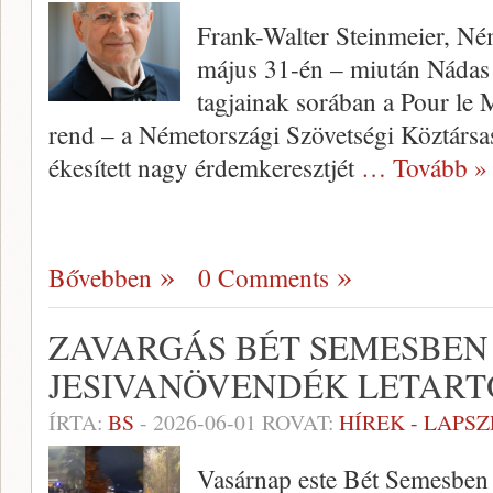
Frank-Walter Steinmeier, Né
május 31-én – miután Nádas P
tagjainak sorában a Pour le
rend – a Németországi Szövetségi Köztársa
ékesített nagy érdemkeresztjét
… Tovább »
Bővebben
0 Comments
ZAVARGÁS BÉT SEMESBEN
JESIVANÖVENDÉK LETART
ÍRTA:
BS
-
2026-06-01
ROVAT:
HÍREK - LAPS
Vasárnap este Bét Semesben a