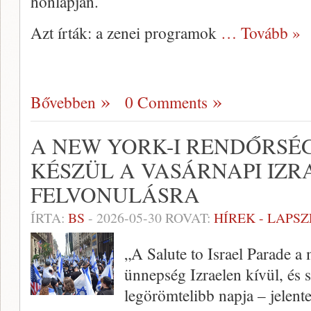
honlapján.
Azt írták: a zenei programok
… Tovább »
Bővebben
0 Comments
A NEW YORK-I RENDŐRSÉ
KÉSZÜL A VASÁRNAPI IZR
FELVONULÁSRA
ÍRTA:
BS
-
2026-05-30
ROVAT:
HÍREK - LAPS
„A Salute to Israel Parade 
ünnepség Izraelen kívül, és
legörömtelibb napja – jelente