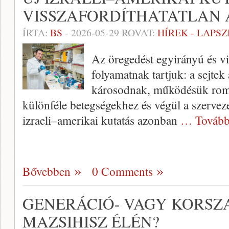
VISSZAFORDÍTHATATLAN 
ÍRTA:
BS
-
2026-05-29
ROVAT:
HÍREK - LAPS
Az öregedést egyirányú és vis
folyamatnak tartjuk: a sejtek
károsodnak, működésük romli
különféle betegségekhez és végül a szerveze
izraeli–amerikai kutatás azonban
… Tovább
Bővebben
0 Comments
GENERÁCIÓ- VAGY KORSZ
MAZSIHISZ ÉLÉN?