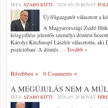
ÍRTA:
SZABÓ KITTI
-
2026-05-29
ROVAT:
POL
Új főigazgatót választott a k
A Magyarországi Zsidó Hitk
közgyűlése jelentős személyi döntést hozott:
Károlyi Kirchnopf Lászlót választotta, aki 
pozícióban. A döntés
… Tovább »
Bővebben
0 Comments
A MEGÚJULÁS NEM A MÚL
ÍRTA:
SZABÓ KITTI
-
2026-05-28
ROVAT:
HÍR