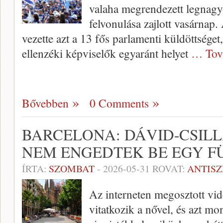
valaha megrendezett legnagyo
felvonulása zajlott vasárna
vezette azt a 13 fős parlamenti küldöttsége
ellenzéki képviselők egyaránt helyet
… Tov
Bővebben
0 Comments
BARCELONA: DÁVID-CSILL
NEM ENGEDTEK BE EGY 
ÍRTA:
SZOMBAT
-
2026-05-31
ROVAT:
ANTIS
Az interneten megosztott vid
vitatkozik a nővel, és azt m