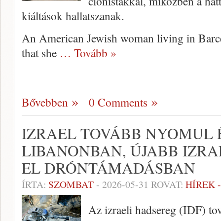
cionistákkal, miközben a hát
kiáltások hallatszanak.
An American Jewish woman living in Barce
that she
… Tovább »
Bővebben
0 Comments
IZRAEL TOVÁBB NYOMUL
LIBANONBAN, ÚJABB IZRA
EL DRÓNTÁMADÁSBAN
ÍRTA:
SZOMBAT
-
2026-05-31
ROVAT:
HÍREK 
Az izraeli hadsereg (IDF) t