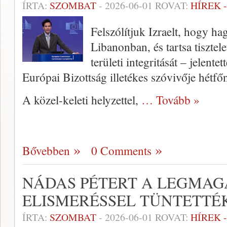
ÍRTA:
SZOMBAT
-
2026-06-01
ROVAT:
HÍREK 
Felszólítjuk Izraelt, hogy ha
Libanonban, és tartsa tisztel
területi integritását – jelent
Európai Bizottság illetékes szóvivője hétfő
A közel-keleti helyzettel,
… Tovább »
Bővebben
0 Comments
NÁDAS PÉTERT A LEGMA
ELISMERÉSSEL TÜNTETTÉK
ÍRTA:
SZOMBAT
-
2026-06-01
ROVAT:
HÍREK 