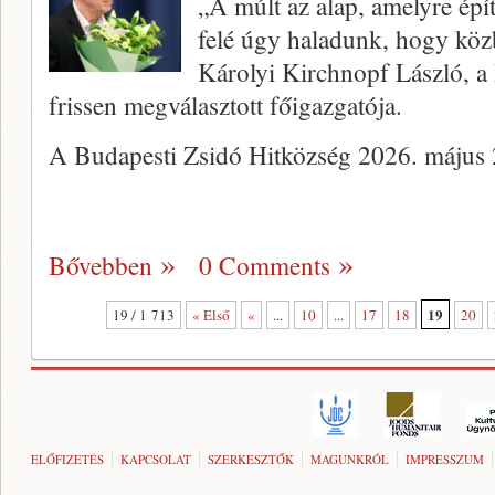
„A múlt az alap, amelyre épí
felé úgy haladunk, hogy köz
Károlyi Kirchnopf László, a
frissen megválasztott főigazgatója.
A Budapesti Zsidó Hitközség 2026. május 
Bővebben
0 Comments
19
19 / 1 713
« Első
«
...
10
...
17
18
20
ELŐFIZETÉS
KAPCSOLAT
SZERKESZTŐK
MAGUNKRÓL
IMPRESSZUM