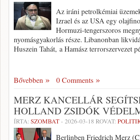
Az iráni petrolkémiai üzemek
Izrael és az USA egy olajfin
Hormuzi-tengerszoros megny
nyomásgyakorlás része. Libanonban likvid
Huszein Tahát, a Hamász terrorszervezet 
Bővebben
0 Comments
MERZ KANCELLÁR SEGÍTS
HOLLAND ZSIDÓK VÉDEL
ÍRTA:
SZOMBAT
-
2026-03-18
ROVAT:
POLITI
Berlinben Friedrich Merz (C