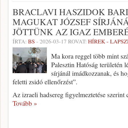
BRACLAVI HASZIDOK BAR
MAGUKAT JÓZSEF SÍRJÁN
JÖTTÜNK AZ IGAZ EMBER
ÍRTA:
BS
-
2026-03-17
ROVAT:
HÍREK - LAPS
Ma kora reggel több mint szá
Palesztin Hatóság területén 
sírjánál imádkozzanak, és hog
feletti zsidó ellenőrzést”.
Az izraeli hadsereg figyelmeztetése szerint
Tovább »