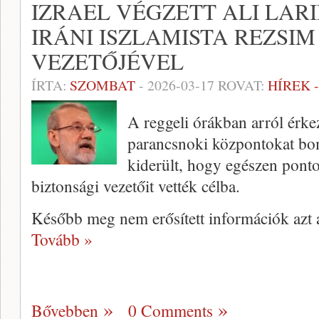
IZRAEL VÉGZETT ALI LAR
IRÁNI ISZLAMISTA REZSIM
VEZETŐJÉVEL
ÍRTA:
SZOMBAT
-
2026-03-17
ROVAT:
HÍREK 
A reggeli órákban arról érke
parancsnoki központokat bo
kiderült, hogy egészen pont
biztonsági vezetőit vették célba.
Később meg nem erősített információk azt ál
Tovább »
Bővebben
0 Comments