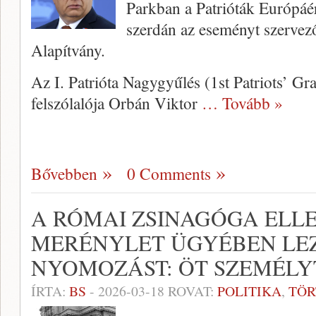
Parkban a Patrióták Európáér
szerdán az eseményt szervez
Alapítvány.
Az I. Patrióta Nagygyűlés (1st Patriots’ G
felszólalója Orbán Viktor
… Tovább »
Bővebben
0 Comments
A RÓMAI ZSINAGÓGA ELLEN
MERÉNYLET ÜGYÉBEN LE
NYOMOZÁST: ÖT SZEMÉL
ÍRTA:
BS
-
2026-03-18
ROVAT:
POLITIKA
,
TÖR