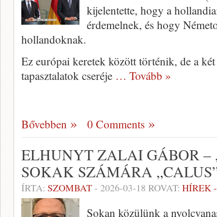
kijelentette, hogy a hollandi
érdemelnek, és hogy Németor
hollandoknak.
Ez európai keretek között történik, de a két
tapasztalatok cseréje
… Tovább »
Bővebben
0 Comments
ELHUNYT ZALAI GÁBOR – 
SOKAK SZÁMÁRA „CALUS
ÍRTA:
SZOMBAT
-
2026-03-18
ROVAT:
HÍREK 
Sokan közülünk a nyolcvanas