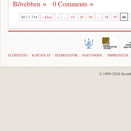
Bővebben
0 Comments
40
40 / 1 714
« Első
«
...
10
20
30
...
38
39
ELŐFIZETÉS
KAPCSOLAT
SZERKESZTŐK
MAGUNKRÓL
IMPRESSZUM
© 1989-2026 Szombat