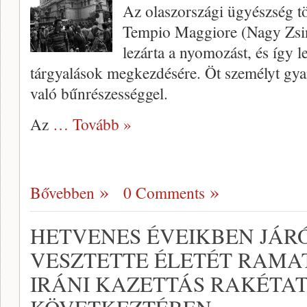
Az olaszországi ügyészség t
Tempio Maggiore (Nagy Zsin
lezárta a nyomozást, és így l
tárgyalások megkezdésére. Öt személyt gy
való bűnrészességgel.
Az
… Tovább »
Bővebben
0 Comments
HETVENES ÉVEIKBEN JÁR
VESZTETTE ÉLETÉT RAMA
IRÁNI KAZETTÁS RAKÉT