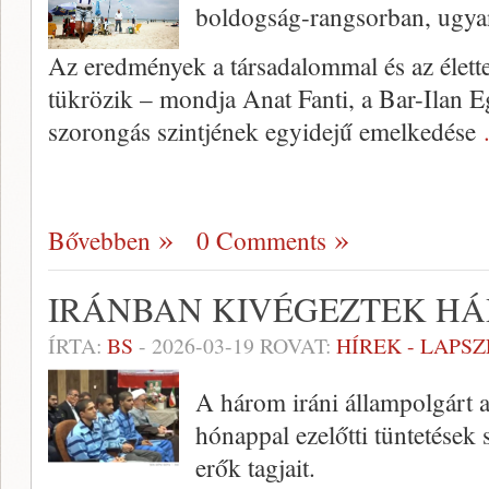
boldogság-rangsorban, ugyan
Az eredmények a társadalommal és az élettel
tükrözik – mondja Anat Fanti, a Bar-Ilan E
szorongás szintjének egyidejű emelkedése
Bővebben
0 Comments
IRÁNBAN KIVÉGEZTEK H
ÍRTA:
BS
-
2026-03-19
ROVAT:
HÍREK - LAPS
A három iráni állampolgárt a
hónappal ezelőtti tüntetések
erők tagjait.