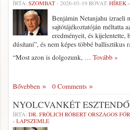
ÍRTA:
SZOMBAT
-
2026-03-19
ROVAT:
HÍREK 
Benjámin Netanjahu izraeli m
sajtótájékoztatóján méltatta a
eredményeit, és kijelentette
dúsítani”, és nem képes többé ballisztikus r
“Most azon is dolgozunk,
… Tovább »
Bővebben
0 Comments
NYOLCVANKÉT ESZTENDŐ 
ÍRTA:
DR. FRÖLICH RÓBERT ORSZÁGOS FŐ
- LAPSZEMLE