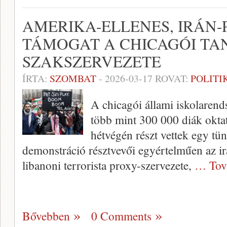
AMERIKA-ELLENES, IRÁN-
TÁMOGAT A CHICAGÓI T
SZAKSZERVEZETE
ÍRTA:
SZOMBAT
-
2026-03-17
ROVAT:
POLITI
A chicagói állami iskolaren
több mint 300 000 diák oktat
hétvégén részt vettek egy tün
demonstráció résztvevői egyértelműen az ir
libanoni terrorista proxy-szervezete,
… Tov
Bővebben
0 Comments