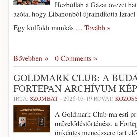
Hezbollah a Gázai övezet hat
azóta, hogy Libanonból újraindította Izrael 
Egy külföldi munkás
… Tovább »
Bővebben
0 Comments
GOLDMARK CLUB: A BUDA
FORTEPAN ARCHÍVUM KÉP
ÍRTA:
SZOMBAT
-
2026-03-19
ROVAT:
KÖZÖS
A Goldmark Club ma esti p
művelődéstörténész, a Forte
önkéntes menedzsere tart elő