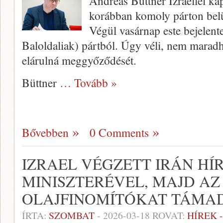
Andreas Büttner Izraellel kap
korábban komoly párton belül
Végül vasárnap este bejelent
Baloldaliak) pártból. Úgy véli, nem maradh
elárulná meggyőződését.
Büttner
… Tovább »
Bővebben
0 Comments
IZRAEL VÉGZETT IRÁN HÍ
MINISZTERÉVEL, MAJD AZ
OLAJFINOMÍTÓKAT TÁMA
ÍRTA:
SZOMBAT
-
2026-03-18
ROVAT:
HÍREK 