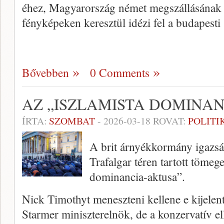
éhez, Magyarország német megszállásának 
fényképeken keresztül idézi fel a budapesti
Bővebben
0 Comments
AZ „ISZLAMISTA DOMINAN
ÍRTA:
SZOMBAT
-
2026-03-18
ROVAT:
POLITI
A brit árnyékkormány igazság
Trafalgar téren tartott tömeg
dominancia-aktusa”.
Nick Timothyt meneszteni kellene e kijelent
Starmer miniszterelnök, de a konzervatív 