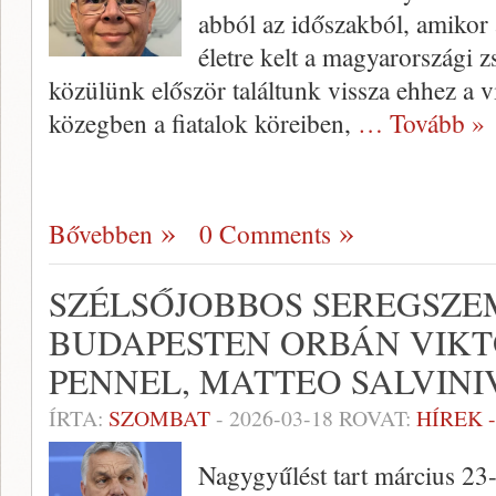
abból az időszakból, amikor 
életre kelt a magyarországi z
közülünk először találtunk vissza ehhez a v
közegben a fiatalok köreiben,
… Tovább »
Bővebben
0 Comments
SZÉLSŐJOBBOS SEREGSZE
BUDAPESTEN ORBÁN VIKT
PENNEL, MATTEO SALVINI
ÍRTA:
SZOMBAT
-
2026-03-18
ROVAT:
HÍREK 
Nagygyűlést tart március 23