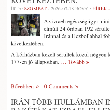
KÖVETKEZTÉBEN.
ÍRTA:
SZOMBAT
-
2026-03-18
ROVAT:
HÍREK 
Az izraeli egészségügyi mini
elmúlt 24 órában 192 sérültet
Iránnal és a Hezbollahhal fol
következtében.
A kórházban kezelt sérültek közül négyen 
177-en jó állapotban.
… Tovább »
Bővebben
0 Comments
IRÁN TÖBB HULLÁMBAN I