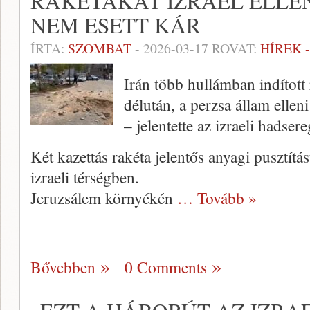
RAKÉTÁKAT IZRAEL ELLE
NEM ESETT KÁR
ÍRTA:
SZOMBAT
-
2026-03-17
ROVAT:
HÍREK 
Irán több hullámban indított 
délután, a perzsa állam ellen
– jelentette az izraeli hadsere
Két kazettás rakéta jelentős anyagi pusztítá
izraeli térségben.
Jeruzsálem környékén
… Tovább »
Bővebben
0 Comments