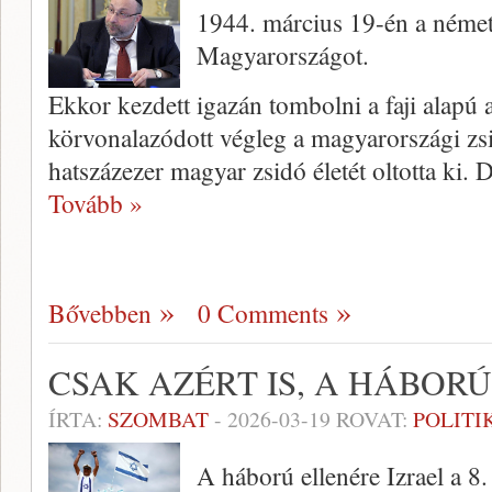
1944. március 19-én a német
Magyarországot.
Ekkor kezdett igazán tombolni a faji alapú 
körvonalazódott végleg a magyarországi zsi
hatszázezer magyar zsidó életét oltotta ki.
Tovább »
Bővebben
0 Comments
CSAK AZÉRT IS, A HÁBOR
ÍRTA:
SZOMBAT
-
2026-03-19
ROVAT:
POLITI
A háború ellenére Izrael a 8. 