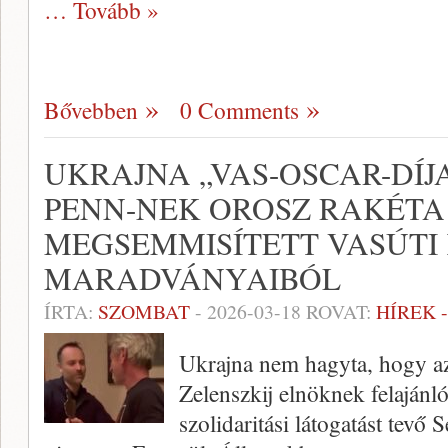
… Tovább »
Bővebben
0 Comments
UKRAJNA „VAS-OSCAR-DÍJ
PENN-NEK OROSZ RAKÉTA
MEGSEMMISÍTETT VASÚTI 
MARADVÁNYAIBÓL
ÍRTA:
SZOMBAT
-
2026-03-18
ROVAT:
HÍREK 
Ukrajna nem hagyta, hogy az
Zelenszkij elnöknek felajánló
szolidaritási látogatást tevő 