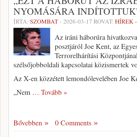
„EZT A HÁBORÚT AZ IZRAE
NYOMÁSÁRA INDÍTOTTUK
ÍRTA:
SZOMBAT
-
2026-03-17
ROVAT:
HÍREK 
Az iráni háborúra hivatkozv
posztjáról Joe Kent, az Egy
Terrorelhárítási Központjána
szélsőjobboldali kapcsolatai közismertek vo
Az X-en közzétett lemondólevelében Joe Ken
„Nem
… Tovább »
Bővebben
0 Comments