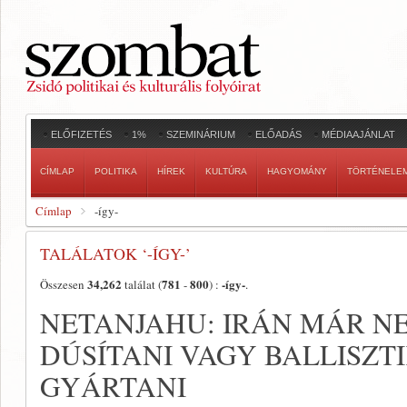
ELŐFIZETÉS
1%
SZEMINÁRIUM
ELŐADÁS
MÉDIAAJÁNLAT
CÍMLAP
POLITIKA
HÍREK
KULTÚRA
HAGYOMÁNY
TÖRTÉNELE
Címlap
-így-
TALÁLATOK ‘-ÍGY-’
34,262
781
800
-így-
Összesen
találat (
-
) :
.
NETANJAHU: IRÁN MÁR N
DÚSÍTANI VAGY BALLISZ
GYÁRTANI