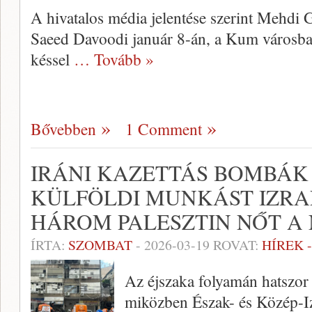
A hivatalos média jelentése szerint Mehd
Saeed Davoodi január 8-án, a Kum városban 
késsel
… Tovább »
Bővebben
1 Comment
IRÁNI KAZETTÁS BOMBÁ
KÜLFÖLDI MUNKÁST IZRA
HÁROM PALESZTIN NŐT A
ÍRTA:
SZOMBAT
-
2026-03-19
ROVAT:
HÍREK 
Az éjszaka folyamán hatszor 
miközben Észak- és Közép-Izra