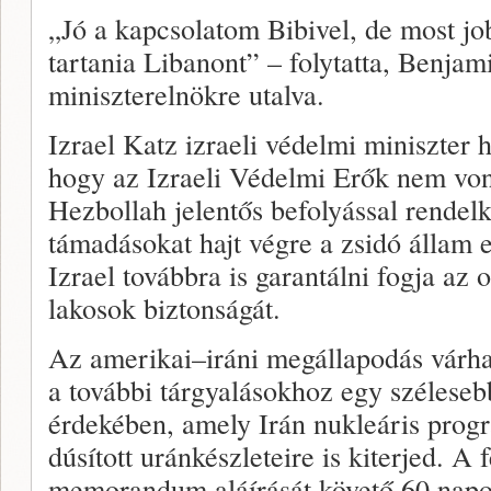
„Jó a kapcsolatom Bibivel, de most job
tartania Libanont” – folytatta, Benjam
miniszterelnökre utalva.
Izrael Katz izraeli védelmi miniszter h
hogy az Izraeli Védelmi Erők nem von
Hezbollah jelentős befolyással rendel
támadásokat hajt végre a zsidó állam 
Izrael továbbra is garantálni fogja az 
lakosok biztonságát.
Az amerikai–iráni megállapodás várha
a további tárgyalásokhoz egy szélese
érdekében, amely Irán nukleáris pro
dúsított uránkészleteire is kiterjed. A 
memorandum aláírását követő 60 napo