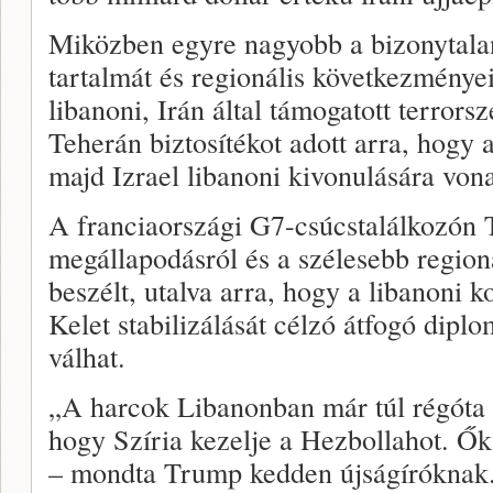
Miközben egyre nagyobb a bizonytala
tartalmát és regionális következményei
libanoni, Irán által támogatott terrors
Teherán biztosítékot adott arra, hogy
majd Izrael libanoni kivonulására von
A franciaországi G7-csúcstalálkozón 
megállapodásról és a szélesebb regioná
beszélt, utalva arra, hogy a libanoni 
Kelet stabilizálását célzó átfogó diplo
válhat.
„A harcok Libanonban már túl régóta 
hogy Szíria kezelje a Hezbollahot. Ő
– mondta Trump kedden újságíróknak