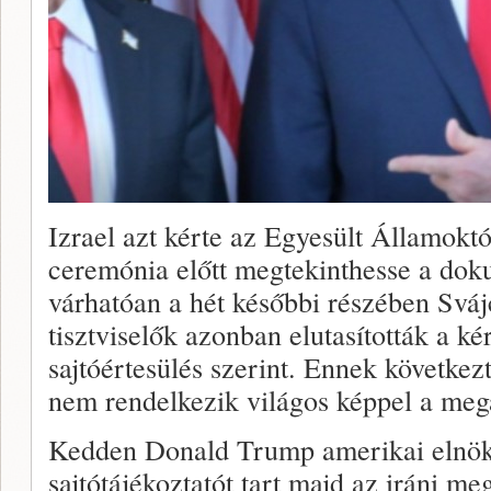
Izrael azt kérte az Egyesült Államoktó
ceremónia előtt megtekinthesse a do
várhatóan a hét későbbi részében Sváj
tisztviselők azonban elutasították a kér
sajtóértesülés szerint. Ennek következ
nem rendelkezik világos képpel a megá
Kedden Donald Trump amerikai elnök 
sajtótájékoztatót tart majd az iráni me