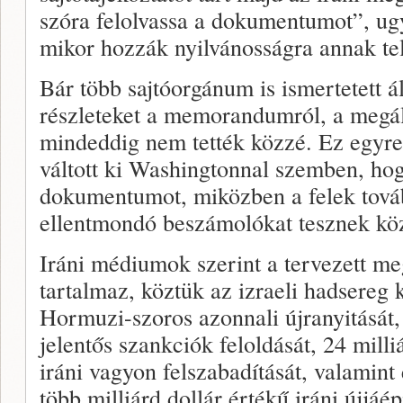
szóra felolvassa a dokumentumot”, ug
mikor hozzák nyilvánosságra annak tel
Bár több sajtóorgánum is ismertetett ál
részleteket a memorandumról, a megáll
mindeddig nem tették közzé. Ez egyre
váltott ki Washingtonnal szemben, ho
dokumentumot, miközben a felek tová
ellentmondó beszámolókat tesznek köz
Iráni médiumok szerint a tervezett me
tartalmaz, köztük az izraeli hadsereg
Hormuzi-szoros azonnali újranyitását, 
jelentős szankciók feloldását, 24 milli
iráni vagyon felszabadítását, valamin
több milliárd dollár értékű iráni újjáé