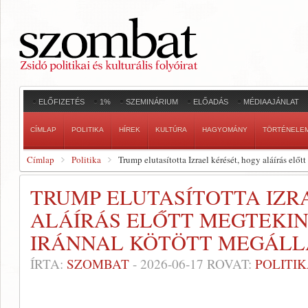
ELŐFIZETÉS
1%
SZEMINÁRIUM
ELŐADÁS
MÉDIAAJÁNLAT
CÍMLAP
POLITIKA
HÍREK
KULTÚRA
HAGYOMÁNY
TÖRTÉNELE
Címlap
Politika
Trump elutasította Izrael kérését, hogy aláírás el
TRUMP ELUTASÍTOTTA IZR
ALÁÍRÁS ELŐTT MEGTEKI
IRÁNNAL KÖTÖTT MEGÁLL
ÍRTA:
SZOMBAT
-
2026-06-17
ROVAT:
POLITI