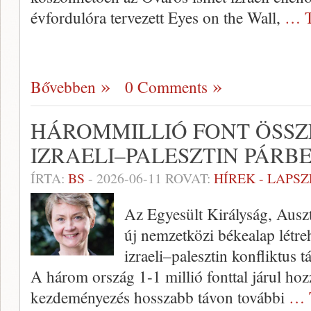
évfordulóra tervezett Eyes on the Wall,
… T
Bővebben
0 Comments
HÁROMMILLIÓ FONT ÖSSZ
IZRAELI–PALESZTIN PÁRB
ÍRTA:
BS
-
2026-06-11
ROVAT:
HÍREK - LAPS
Az Egyesült Királyság, Auszt
új nemzetközi békealap létre
izraeli–palesztin konfliktus 
A három ország 1-1 millió fonttal járul hoz
kezdeményezés hosszabb távon további
… 