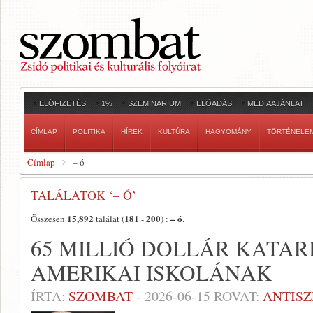
ELŐFIZETÉS
1%
SZEMINÁRIUM
ELŐADÁS
MÉDIAAJÁNLAT
CÍMLAP
POLITIKA
HÍREK
KULTÚRA
HAGYOMÁNY
TÖRTÉNELE
Címlap
– ó
TALÁLATOK ‘– Ó’
15,892
181
200
– ó
Összesen
találat (
-
) :
.
65 MILLIÓ DOLLÁR KATARI
AMERIKAI ISKOLÁNAK
ÍRTA:
SZOMBAT
-
2026-06-15
ROVAT:
ANTIS