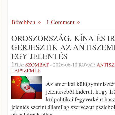
Bővebben
1 Comment
OROSZORSZÁG, KÍNA ÉS 
GERJESZTIK AZ ANTISZEMI
EGY JELENTÉS
ÍRTA:
SZOMBAT
-
2026-06-10
ROVAT:
ANTIS
LAPSZEMLE
Az amerikai külügyminisztér
jelentéséből kiderül, hogy I
külpolitikai fegyverként hasz
jelentés szerint államilag szervezett pszicho
társadalmak ellen.