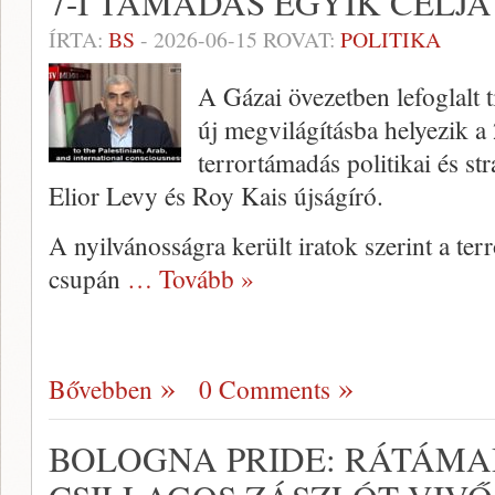
7-I TÁMADÁS EGYIK CÉLJA
ÍRTA:
BS
-
2026-06-15
ROVAT:
POLITIKA
A Gázai övezetben lefoglal
új megvilágításba helyezik a
terrortámadás politikai és stra
Elior Levy és Roy Kais újságíró.
A nyilvánosságra került iratok szerint a te
csupán
… Tovább »
Bővebben
0 Comments
BOLOGNA PRIDE: RÁTÁMA