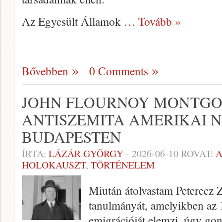
Az Egyesült Államok
… Tovább »
Bővebben
0 Comments
JOHN FLOURNOY MONTGO
ANTISZEMITA AMERIKAI 
BUDAPESTEN
ÍRTA:
LÁZÁR GYÖRGY
-
2026-06-10
ROVAT:
A
HOLOKAUSZT
,
TÖRTÉNELEM
Miután átolvastam Peterecz 
tanulmányát, amelyikben az 
emigrációját elemzi, úgy go