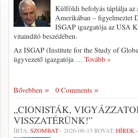
Külföldi befolyás táplálja az
Amerikában – figyelmeztet D
ISGAP igazgatója az USA Kü
vitaindító beszédében.
Az ISGAP (Institute for the Study of Globa
ügyvezető igazgatója
… Tovább »
Bővebben
0 Comments
„CIONISTÁK, VIGYÁZZATO
VISSZATÉRÜNK!”
ÍRTA:
SZOMBAT
-
2026-06-15
ROVAT:
HÍREK 