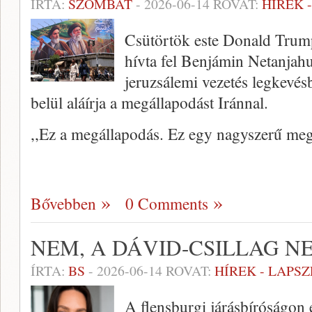
ÍRTA:
SZOMBAT
-
2026-06-14
ROVAT:
HÍREK 
Csütörtök este Donald Trump
hívta fel Benjámin Netanjahu
jeruzsálemi vezetés legkevés
belül aláírja a megállapodást Iránnal.
,,Ez a megállapodás. Ez egy nagyszerű megá
Bővebben
0 Comments
NEM, A DÁVID-CSILLAG 
ÍRTA:
BS
-
2026-06-14
ROVAT:
HÍREK - LAPS
A flensburgi járásbíróságon 