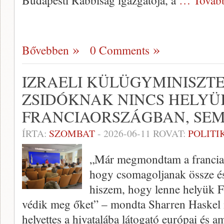
Budapesti Rabbiság igazgatója, a
… Továb
Bővebben
0 Comments
IZRAELI KÜLÜGYMINISZTE
ZSIDÓKNAK NINCS HELYÜ
FRANCIAORSZÁGBAN, SE
ÍRTA:
SZOMBAT
-
2026-06-11
ROVAT:
POLITI
„Már megmondtam a franciao
hogy csomagoljanak össze és
hiszem, hogy lenne helyük F
védik meg őket” – mondta Sharren Haskel i
helyettes a hivatalába látogató európai és a