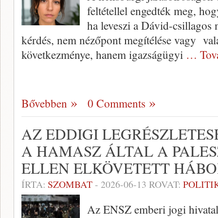
feltétellel engedték meg, ho
ha leveszi a Dávid-csillagos
kérdés, nem nézőpont megítélése vagy vala
következménye, hanem igazságügyi
… Tov
Bővebben
0 Comments
AZ EDDIGI LEGRÉSZLETES
A HAMASZ ÁLTAL A PALE
ELLEN ELKÖVETETT HÁB
ÍRTA:
SZOMBAT
-
2026-06-13
ROVAT:
POLITI
Az ENSZ emberi jogi hivatala