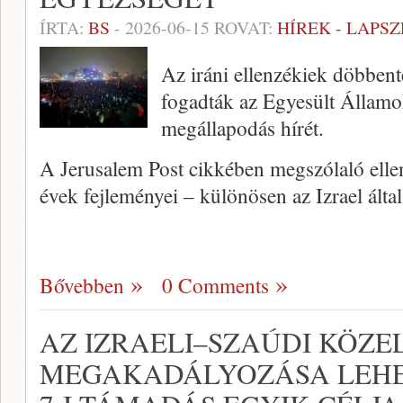
ÍRTA:
BS
-
2026-06-15
ROVAT:
HÍREK - LAPS
Az iráni ellenzékiek döbbent
fogadták az Egyesült Államok 
megállapodás hírét.
A Jerusalem Post cikkében megszólaló ellen
évek fejleményei – különösen az Izrael ált
Bővebben
0 Comments
AZ IZRAELI–SZAÚDI KÖZE
MEGAKADÁLYOZÁSA LEHE