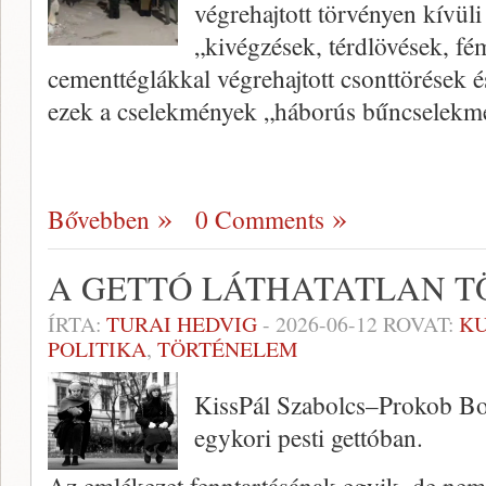
végrehajtott törvényen kívül
„kivégzések, térdlövések, f
cementtéglákkal végrehajtott csonttörések és
ezek a cselekmények „háborús bűncselek
Bővebben
0 Comments
A GETTÓ LÁTHATATLAN T
ÍRTA:
TURAI HEDVIG
-
2026-06-12
ROVAT:
K
POLITIKA
,
TÖRTÉNELEM
KissPál Szabolcs–Prokob Bo
egykori pesti gettóban.