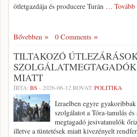
ötletgazdája és producere Turán
… Tovább
Bővebben
0 Comments
TILTAKOZÓ ÚTLEZÁRÁSOK
SZOLGÁLATMEGTAGADÓK
MIATT
ÍRTA:
BS
-
2026-06-12
ROVAT:
POLITIKA
Izraelben egyre gyakoribbak
szolgálatot a Tóra-tanulás é
megtagadó jesivatanulók őrize
illetve a tüntetések miatt kivezényelt rendf