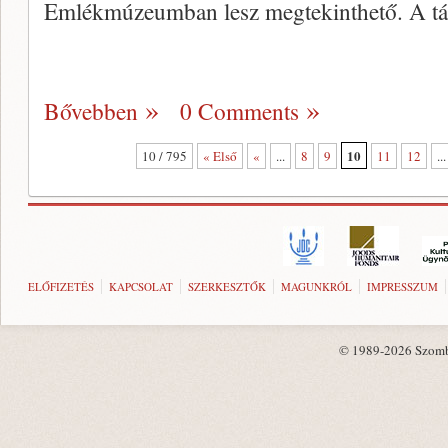
Emlékmúzeumban lesz megtekinthető. A tá
Bővebben
0 Comments
10
10 / 795
« Első
«
...
8
9
11
12
...
ELŐFIZETÉS
KAPCSOLAT
SZERKESZTŐK
MAGUNKRÓL
IMPRESSZUM
© 1989-2026 Szombat