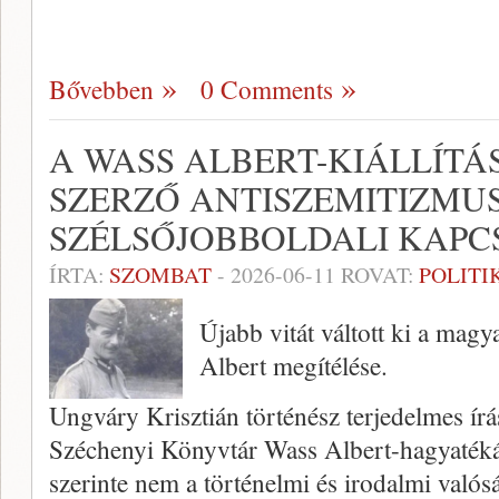
Bővebben
0 Comments
A WASS ALBERT-KIÁLLÍTÁ
SZERZŐ ANTISZEMITIZMUS
SZÉLSŐJOBBOLDALI KAPC
ÍRTA:
SZOMBAT
-
2026-06-11
ROVAT:
POLITI
Újabb vitát váltott ki a magy
Albert megítélése.
Ungváry Krisztián történész terjedelmes írá
Széchenyi Könyvtár Wass Albert-hagyatékábó
szerinte nem a történelmi és irodalmi való