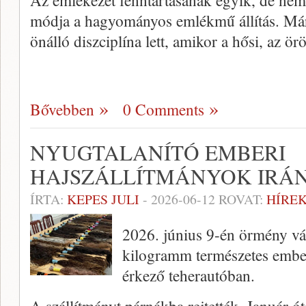
Az emlékezet fenntartásának egyik, de nem
módja a hagyományos emlékmű állítás. Már
önálló diszciplína lett, amikor a hősi, az 
Bővebben
0 Comments
NYUGTALANÍTÓ EMBERI
HAJSZÁLLÍTMÁNYOK IRÁ
ÍRTA:
KEPES JULI
-
2026-06-12
ROVAT:
HÍREK
2026. június 9-én örmény v
kilogramm természetes emberi
érkező teherautóban.