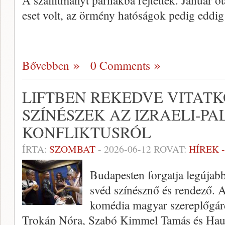
A szállítmányt párnákba rejtették. Január ó
eset volt, az örmény hatóságok pedig eddi
Bővebben
0 Comments
LIFTBEN REKEDVE VITAT
SZÍNÉSZEK AZ IZRAELI-PA
KONFLIKTUSRÓL
ÍRTA:
SZOMBAT
-
2026-06-12
ROVAT:
HÍREK 
Budapesten forgatja legújabb
svéd színésznő és rendező. 
komédia magyar szereplőgár
Trokán Nóra, Szabó Kimmel Tamás és Haum