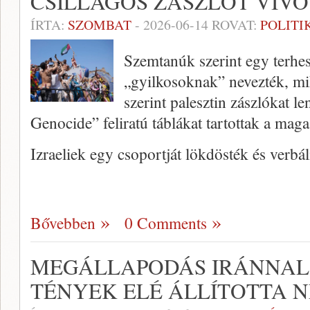
CSILLAGOS ZÁSZLÓT VIV
ÍRTA:
SZOMBAT
-
2026-06-14
ROVAT:
POLITI
Szemtanúk szerint egy terhes
„gyilkosoknak” nevezték, mik
szerint palesztin zászlókat le
Genocide” feliratú táblákat tartottak a maga
Izraeliek egy csoportját lökdösték és verbá
Bővebben
0 Comments
MEGÁLLAPODÁS IRÁNNAL:
TÉNYEK ELÉ ÁLLÍTOTTA 