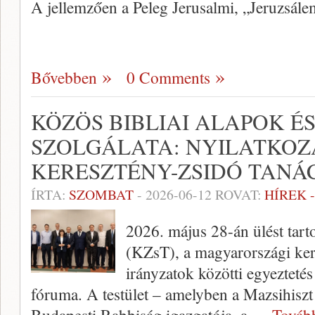
A jellemzően a Peleg Jerusalmi, „Jeruzsál
Bővebben
0 Comments
KÖZÖS BIBLIAI ALAPOK ÉS
SZOLGÁLATA: NYILATKOZ
KERESZTÉNY-ZSIDÓ TANÁ
ÍRTA:
SZOMBAT
-
2026-06-12
ROVAT:
HÍREK 
2026. május 28-án ülést tart
(KZsT), a magyarországi kere
irányzatok közötti egyezteté
fóruma. A testület – amelyben a Mazsihiszt