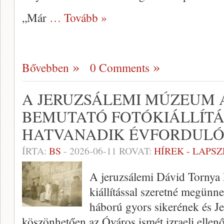
„Már
… Tovább »
Bővebben
0 Comments
A JERUZSÁLEMI MÚZEUM 
BEMUTATÓ FOTÓKIÁLLÍTÁ
HATVANADIK ÉVFORDULÓ
ÍRTA:
BS
-
2026-06-11
ROVAT:
HÍREK - LAPS
A jeruzsálemi Dávid Tornya
kiállítással szeretné megünn
háború gyors sikerének és J
köszönhetően az Óváros ismét izraeli ellenő