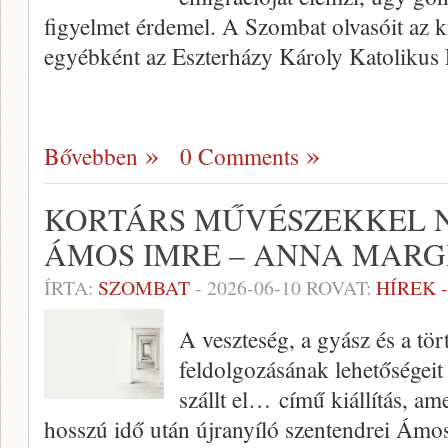
figyelmet érdemel. A Szombat olvasóit az k
egyébként az Eszterházy Károly Katoliku
Bővebben
0 Comments
KORTÁRS MŰVÉSZEKKEL N
ÁMOS IMRE – ANNA MAR
ÍRTA:
SZOMBAT
-
2026-06-10
ROVAT:
HÍREK 
A veszteség, a gyász és a tö
feldolgozásának lehetőségeit
szállt el… című kiállítás, 
hosszú idő után újranyíló szentendrei Ám