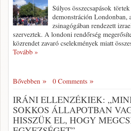
Súlyos összecsapások törtek 
demonstráción Londonban, a
zsinagógában rendezett izrael
szerveztek. A londoni rendőrség megerősíte
közrendet zavaró cselekmények miatt össze
Tovább »
Bővebben
0 Comments
IRÁNI ELLENZÉKIEK: „MI
SOKKOS ÁLLAPOTBAN VA
HISSZÜK EL, HOGY MEGCS
EGYEZSÉGET”