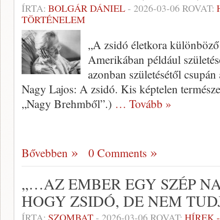
ÍRTA:
BOLGÁR DÁNIEL
-
2026-03-06
ROVAT:
TÖRTÉNELEM
„A zsidó életkora különböző
Amerikában például születés
azonban születésétől csupán 
Nagy Lajos: A zsidó. Kis képtelen természe
„Nagy Brehmből”.)
… Tovább »
Bővebben
0 Comments
„…AZ EMBER EGY SZÉP N
HOGY ZSIDÓ, DE NEM TUDJ
ÍRTA:
SZOMBAT
-
2026-03-06
ROVAT:
HÍREK 