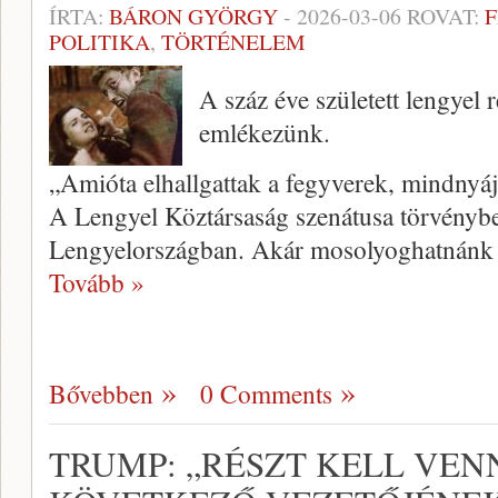
ÍRTA:
BÁRON GYÖRGY
-
2026-03-06
ROVAT:
F
POLITIKA
,
TÖRTÉNELEM
A száz éve született lengyel 
emlékezünk.
„Amióta elhallgattak a fegyverek, mindnyá
A Lengyel Köztársaság szenátusa törvénybe
Lengyelországban. Akár mosolyoghatnánk i
Tovább »
Bővebben
0 Comments
TRUMP: „RÉSZT KELL VEN