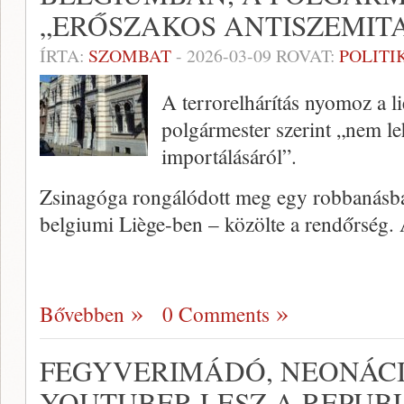
„ERŐSZAKOS ANTISZEMITA
ÍRTA:
SZOMBAT
-
2026-03-09
ROVAT:
POLITI
A terrorelhárítás nyomoz a l
polgármester szerint „nem le
importálásáról”.
Zsinagóga rongálódott meg egy robbanásban
belgiumi Liège-ben – közölte a rendőrség.
Bővebben
0 Comments
FEGYVERIMÁDÓ, NEONÁC
YOUTUBER LESZ A REPUB