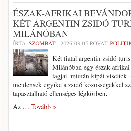
ÉSZAK-AFRIKAI BEVÁND
KÉT ARGENTIN ZSIDÓ TUR
MILÁNÓBAN
ÍRTA:
SZOMBAT
-
2026-03-05
ROVAT:
POLITI
Két fiatal argentin zsidó tur
Milánóban egy észak-afrikai
tagjai, miután kipát viseltek 
incidensek egyike a zsidó közösségekkel s
tapasztalható ellenséges légkörben.
Az
… Tovább »