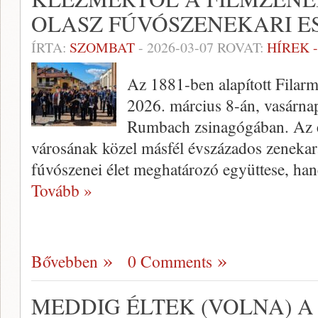
OLASZ FÚVÓSZENEKARI E
ÍRTA:
SZOMBAT
-
2026-03-07
ROVAT:
HÍREK 
Az 1881-ben alapított Filarm
2026. március 8-án, vasárnap
Rumbach zsinagógában. Az é
városának közel másfél évszázados zenekar
fúvószenei élet meghatározó együttese, h
Tovább »
Bővebben
0 Comments
MEDDIG ÉLTEK (VOLNA) A