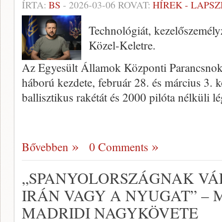
ÍRTA:
BS
-
2026-03-06
ROVAT:
HÍREK - LAPS
Technológiát, kezelőszemélyz
Közel-Keletre.
Az Egyesült Államok Központi Parancsnoksá
háború kezdete, február 28. és március 3. 
ballisztikus rakétát és 2000 pilóta nélküli l
Bővebben
0 Comments
„SPANYOLORSZÁGNAK VÁL
IRÁN VAGY A NYUGAT” – 
MADRIDI NAGYKÖVETE