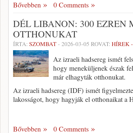
Bővebben
0 Comments
DÉL LIBANON: 300 EZREN
OTTHONUKAT
ÍRTA:
SZOMBAT
-
2026-03-05
ROVAT:
HÍREK 
Az izraeli hadsereg ismét fel
hogy meneküljenek észak felé
már elhagyták otthonukat.
Az izraeli hadsereg (IDF) ismét figyelmeztet
lakosságot, hogy hagyják el otthonaikat a 
Bővebben
0 Comments