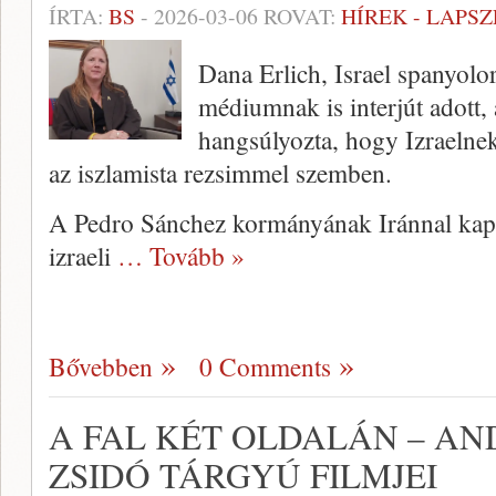
ÍRTA:
BS
-
2026-03-06
ROVAT:
HÍREK - LAPS
Dana Erlich, Israel spanyol
médiumnak is interjút adott,
hangsúlyozta, hogy Izraelne
az iszlamista rezsimmel szemben.
A Pedro Sánchez kormányának Iránnal kapcs
izraeli
… Tovább »
Bővebben
0 Comments
A FAL KÉT OLDALÁN – AN
ZSIDÓ TÁRGYÚ FILMJEI