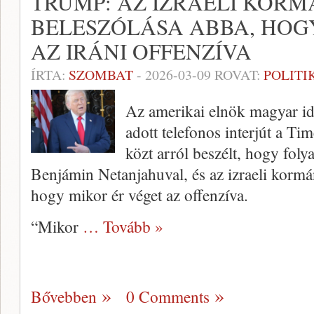
TRUMP: AZ IZRAELI KOR
BELESZÓLÁSA ABBA, HOG
AZ IRÁNI OFFENZÍVA
ÍRTA:
SZOMBAT
-
2026-03-09
ROVAT:
POLITI
Az amerikai elnök magyar idő
adott telefonos interjút a Ti
közt arról beszélt, hogy fol
Benjámin Netanjahuval, és az izraeli kormá
hogy mikor ér véget az offenzíva.
“Mikor
… Tovább »
Bővebben
0 Comments