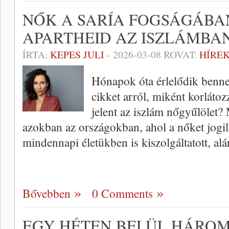
NŐK A SARÍA FOGSÁGÁBA
APARTHEID AZ ISZLÁMBA
ÍRTA:
KEPES JULI
-
2026-03-08
ROVAT:
HÍREK
Hónapok óta érlelődik benne
cikket arról, miként korlátoz
jelent az iszlám nőgyűlölet? 
azokban az országokban, ahol a nőket jogil
mindennapi életükben is kiszolgáltatott, al
Bővebben
0 Comments
EGY HÉTEN BELÜL HÁROM