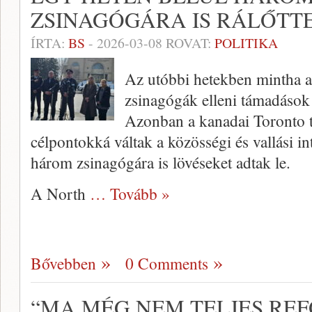
ZSINAGÓGÁRA IS RÁLŐTT
ÍRTA:
BS
-
2026-03-08
ROVAT:
POLITIKA
Az utóbbi hetekben mintha a
zsinagógák elleni támadások 
Azonban a kanadai Toronto 
célpontokká váltak a közösségi és vallási i
három zsinagógára is lövéseket adtak le.
A North
… Tovább »
Bővebben
0 Comments
“MA MÉG NEM TELJES RE