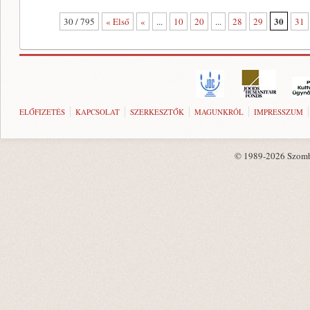
30
30 / 795
« Első
«
...
10
20
...
28
29
31
ELŐFIZETÉS
KAPCSOLAT
SZERKESZTŐK
MAGUNKRÓL
IMPRESSZUM
© 1989-2026 Szombat