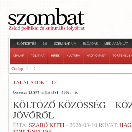
ELŐFIZETÉS
1%
SZEMINÁRIUM
ELŐADÁS
MÉDIAAJÁNLAT
CÍMLAP
POLITIKA
HÍREK
KULTÚRA
HAGYOMÁNY
TÖRTÉNELE
Címlap
– ó
TALÁLATOK ‘– Ó’
15,897
581
600
– ó
Összesen
találat (
-
) :
.
KÖLTÖZŐ KÖZÖSSÉG – KÖ
JÖVŐRŐL
ÍRTA:
SZABÓ KITTI
-
2026-03-10
ROVAT:
HAG
TÖRTÉNELEM