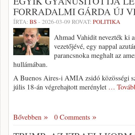
EGYIK GYANÚSÍTOTTJA LE
FORRADALMI GÁRDA ÚJ V
ÍRTA:
BS
-
2026-03-09
ROVAT:
POLITIKA
Ahmad Vahidit nevezték ki 
vezetőjévé, egy nappal azutá
parancsnoka meghalt az ameri
hullámában.
A Buenos Aires-i AMIA zsidó közösségi sze
júlis 18-án végrehajtott merénylet
… Továb
Bővebben
0 Comments