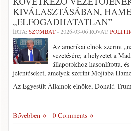
KÖVETKEZŐ VEZETŐJÉNE
KIVÁLASZTÁSÁBAN, HAME
„ELFOGADHATATLAN”
ÍRTA:
SZOMBAT
-
2026-03-06
ROVAT:
POLITI
Az amerikai elnök szerint „na
vezetésére; a helyzetet a Mad
állapotokhoz hasonlította, és 
jelentéseket, amelyek szerint Mojtaba Hame
Az Egyesült Államok elnöke, Donald Tru
Bővebben
0 Comments