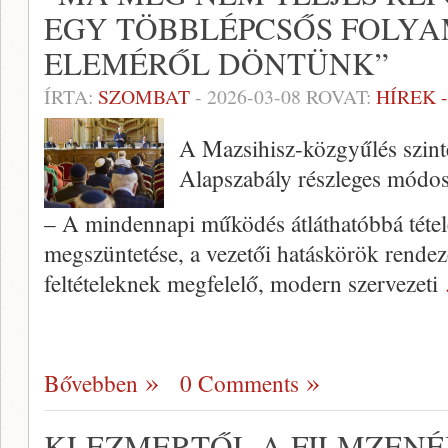
EGY TÖBBLÉPCSŐS FOLYA
ELEMÉRŐL DÖNTÜNK”
ÍRTA:
SZOMBAT
-
2026-03-08
ROVAT:
HÍREK 
A Mazsihisz-közgyűlés szint
Alapszabály részleges módosí
– A mindennapi működés átláthatóbbá téte
megszüntetése, a vezetői hatáskörök rendez
feltételeknek megfelelő, modern szervezeti
Bővebben
0 Comments
KLEZMERTŐL A FILMZENÉ