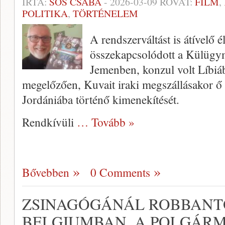
ÍRTA:
SÓS CSABA
-
2026-03-09
ROVAT:
FILM
,
POLITIKA
,
TÖRTÉNELEM
A rendszerváltást is átívelő é
összekapcsolódott a Külügym
Jemenben, konzul volt Líbi
megelőzően, Kuvait iraki megszállásakor ő 
Jordániába történő kimenekítését.
Rendkívüli
… Tovább »
Bővebben
0 Comments
ZSINAGÓGÁNÁL ROBBANT
BELGIUMBAN, A POLGÁRM