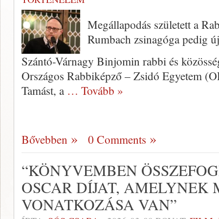
Megállapodás született a Rab
Rumbach zsinagóga pedig új
Szántó-Várnagy Binjomin rabbi és közösség
Országos Rabbiképző – Zsidó Egyetem (O
Tamást, a
… Tovább »
Bővebben
0 Comments
“KÖNYVEMBEN ÖSSZEFOGL
OSCAR DÍJAT, AMELYNEK
VONATKOZÁSA VAN”