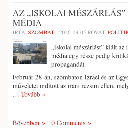
AZ „ISKOLAI MÉSZÁRLÁS”
MÉDIA
ÍRTA:
SZOMBAT
-
2026-03-05
ROVAT:
POLITI
„Iskolai mészárlást” kiált az
média egy része pedig kritik
propagandát.
Február 28-án, szombaton Izrael és az Egy
műveletet indított az iráni rezsim ellen, mel
… Tovább »
Bővebben
0 Comments