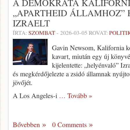
A DEMOKRATA KALIFORN
„APARTHEID ÁLLAMHOZ” 
IZRAELT
ÍRTA:
SZOMBAT
-
2026-03-05
ROVAT:
POLITI
Gavin Newsom, Kalifornia k
kavart, miután egy új könyv
kijelentette: „helyénvaló” Izr
és megkérdőjelezte a zsidó államnak nyújto
jövőjét.
A Los Angeles-i
… Tovább »
Bővebben
0 Comments