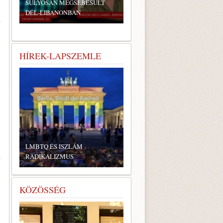
SÚLYOSAN MEGSEBESÜLT
DÉL-LIBANONBAN
HÍREK-LAPSZEMLE
LMBTQ ÉS ISZLÁM
RADIKALIZMUS
KÖZÖSSÉG