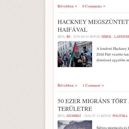
Bővebben
0 Comments
HACKNEY MEGSZÜNTETN
HAIFÁVAL
ÍRTA:
BS
-
2026-08-01
ROVAT:
HÍREK - LAPSZE
A londoni Hackney ke
Zöld Párt vezette ta
döntéssel egyelőre m
Bővebben
1 Comment
50 EZER MIGRÁNS TÖRT
TERÜLETRE
ÍRTA:
SZOMBAT
-
2026-07-31
ROVAT:
POLITIKA
Súlyos migrációs és 