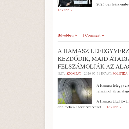
2025-ben húsz ember
Tovább »
Bővebben
1 Comment
A HAMASZ LEFEGYVERZ
KEZDŐDIK, MAJD ÁTADJ
FELSZÁMOLJÁK AZ AL
ÍRTA:
SZOMBAT
-
2026-07-31
ROVAT:
POLITIKA
A Hamasz lefegyverz
felszámolják az alagu
A Hamász által jóváh
értelmében a terrorszervezet
… Tovább »