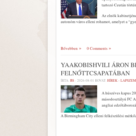
tartozó Ceután történ
Az elnök kabinetjéne
autonóm város elleni rohamot, amelyet a “g
Bővebben
0 Comments
YAAKOBISHVILI ÁRON 
FELNŐTTCSAPATÁBAN
ÍRTA:
BS
-
2026-08-01
ROVAT:
HÍREK - LAPSZE
A húszéves kapus 201
másodosztályú FC And
angliai edzőtáboroz
A Birmingham City elleni felkészülési mérkő