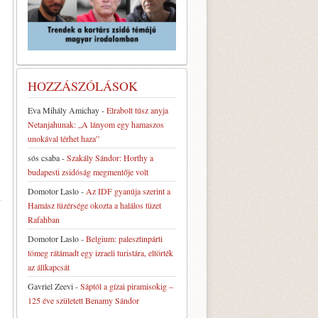
HOZZÁSZÓLÁSOK
Eva Mihály Amichay
-
Elrabolt túsz anyja
Netanjahunak: „A lányom egy hamaszos
unokával térhet haza”
sós csaba
-
Szakály Sándor: Horthy a
budapesti zsidóság megmentője volt
Domotor Laslo
-
Az IDF gyanúja szerint a
Hamász tüzérsége okozta a halálos tüzet
Rafahban
Domotor Laslo
-
Belgium: palesztinpárti
tömeg rátámadt egy izraeli turistára, eltörték
az állkapcsát
Gavriel Zeevi
-
Sáptól a gízai piramisokig –
125 éve született Benamy Sándor