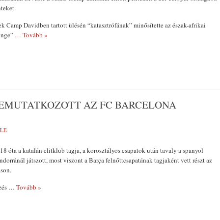
teket.
k Camp Davidben tartott ülésén “katasztrófának” minősítette az észak-afrikai
yenge”
… Tovább »
BEMUTATKOZOTT AZ FC BARCELONA
MLE
8 óta a katalán elitklub tagja, a korosztályos csapatok után tavaly a spanyol
orránál játszott, most viszont a Barça felnőttcsapatának tagjaként vett részt az
áson.
zés
… Tovább »