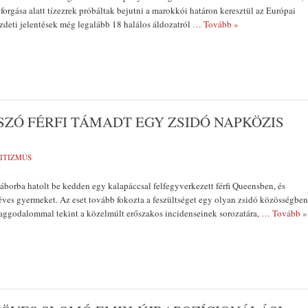
forgása alatt tízezrek próbáltak bejutni a marokkói határon keresztül az Európai
ezdeti jelentések még legalább 18 halálos áldozatról
… Tovább »
ZÓ FÉRFI TÁMADT EGY ZSIDÓ NAPKÖZIS
ITIZMUS
áborba hatolt be kedden egy kalapáccsal felfegyverkezett férfi Queensben, és
éves gyermeket. Az eset tovább fokozta a feszültséget egy olyan zsidó közösségben
aggodalommal tekint a közelmúlt erőszakos incidenseinek sorozatára,
… Tovább »