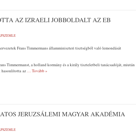
TTA AZ IZRAELI JOBBOLDALT AZ EB
LAPSZEMLE
zervezetek Frans Timmermans államminiszteri tisztségből való lemondását
Frans Timmermanst, a holland kormány és a király tiszteletbeli tanácsadóját, miután
 hasonlította az
… Tovább »
ZATOS JERUZSÁLEMI MAGYAR AKADÉMIA
LAPSZEMLE