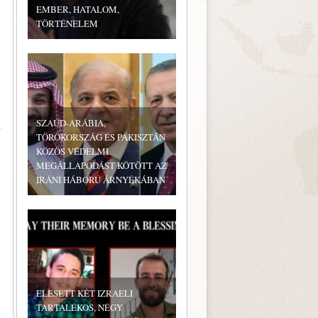
EMBER, HATALOM,
TÖRTÉNELEM
SZAÚD-ARÁBIA,
TÖRÖKORSZÁG ÉS PAKISZTÁN
KÖZÖS VÉDELMI
MEGÁLLAPODÁST KÖTÖTT AZ
IRÁNI HÁBORÚ ÁRNYÉKÁBAN
ELESETT KÉT IZRAELI
TARTALÉKOS, NÉGY