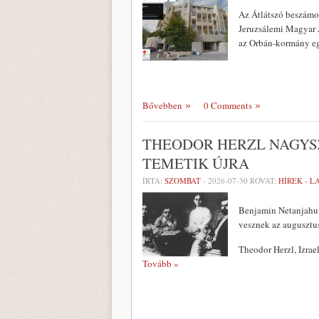
Az Átlátszó beszámol
Jeruzsálemi Magyar 
az Orbán-kormány egy
Bővebben
0 Comments
THEODOR HERZL NAGYS
TEMETIK ÚJRA
ÍRTA:
SZOMBAT
-
2026-07-30
ROVAT:
HÍREK - 
Benjamin Netanjahu 
vesznek az augusztus
Theodor Herzl, Izrae
Tovább »