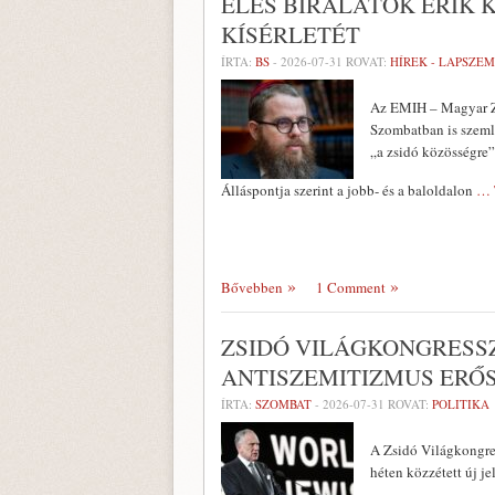
ÉLES BÍRÁLATOK ÉRIK 
KÍSÉRLETÉT
ÍRTA:
BS
-
2026-07-31
ROVAT:
HÍREK - LAPSZE
Az EMIH – Magyar Zs
Szombatban is szemlé
„a zsidó közösségre”
Álláspontja szerint a jobb- és a baloldalon
… 
Bővebben
1 Comment
ZSIDÓ VILÁGKONGRESSZ
ANTISZEMITIZMUS ERŐ
ÍRTA:
SZOMBAT
-
2026-07-31
ROVAT:
POLITIKA
A Zsidó Világkongre
héten közzétett új j