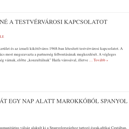
É A TESTVÉRVÁROSI KAPCSOLATOT
MLE
rület és az izraeli kikötőváros 1968-ban létesített testvérvárosi kapcsolatot. A
nács most megszavazta a partnerség felbontásának megkezdését. A végleges
ég várnak, előtte „konzultálnak” Haifa városával, illetve
… Tovább »
 ÁT EGY NAP ALATT MAROKKÓBÓL SPANYOL
humanitárius válság alakult ki a Spanyolországhoz tartozó észak-afrikai Ceutában,