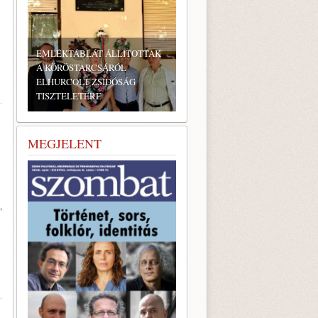
EMLÉKTÁBLÁT ÁLLÍTOTTAK
A KÖRÖSTARCSÁRÓL
ELHURCOLT ZSIDÓSÁG
TISZTELETÉRE
MEGJELENT
,