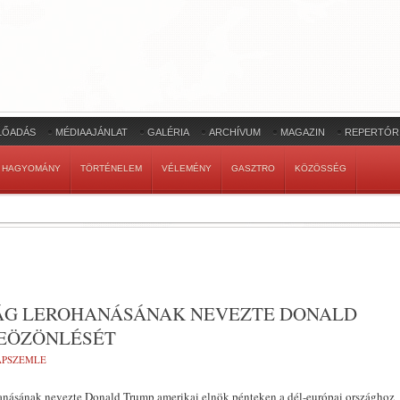
LŐADÁS
MÉDIAAJÁNLAT
GALÉRIA
ARCHÍVUM
MAGAZIN
REPERTÓR
HAGYOMÁNY
TÖRTÉNELEM
VÉLEMÉNY
GASZTRO
KÖZÖSSÉG
ÁG LEROHANÁSÁNAK NEVEZTE DONALD
EÖZÖNLÉSÉT
LAPSZEMLE
anásának nevezte Donald Trump amerikai elnök pénteken a dél-európai országhoz