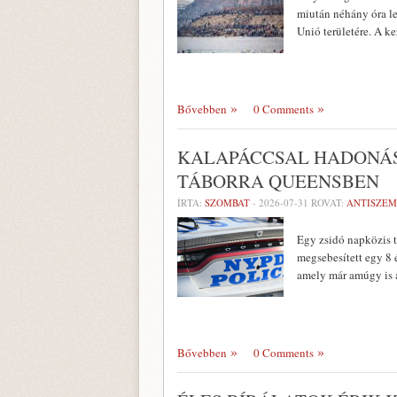
miután néhány óra le
Unió területére. A k
Bővebben
0 Comments
KALAPÁCCSAL HADONÁS
TÁBORRA QUEENSBEN
ÍRTA:
SZOMBAT
-
2026-07-31
ROVAT:
ANTISZEM
Egy zsidó napközis t
megsebesített egy 8 
amely már amúgy is 
Bővebben
0 Comments