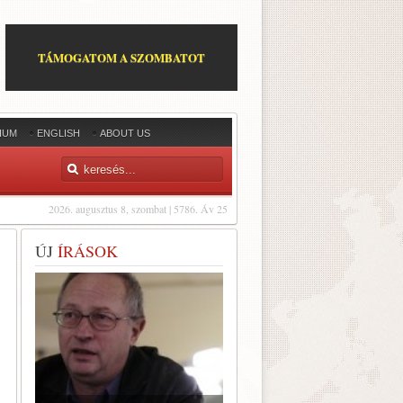
TÁMOGATOM A SZOMBATOT
IUM
ENGLISH
ABOUT US
2026. augusztus 8, szombat | 5786. Áv 25
ÚJ
ÍRÁSOK