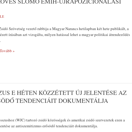
KÖVES SLOMÓ EMIH-ÚJRAPOZÍCIONÁLÁSI
MLE
idó Szövetség vezető rabbija a Magyar Narancs hetilapban két hete publikált, a
zett írásában azt vizsgálta, milyen hatással lehet a magyar politikai átrendeződés
.
Tovább »
US E HÉTEN KÖZZÉTETT ÚJ JELENTÉSE AZ
SÖDŐ TENDENCIÁIT DOKUMENTÁLJA
sszushoz (WJC) tartozó zsidó közösségek és amerikai zsidó szervezetek ezen a
elentése az antiszemitizmus erősödő tendenciáit dokumentálja.