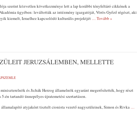
ója szerint közvetlen következménye lett a lap korábbi tényfeltáró cikkének a
Akadémia ügyében: leváltották az intézmény igazgatóját, Vörös Győző régészt, aki
ik kiemelt, Izraelhez kapcsolódó kulturális projektjét
… Tovább »
ZÜLEIT JERUZSÁLEMBEN, MELLETTE
LAPSZEMLE
miniszterelnök és Jichák Herzog államelnök egyaránt megerősítették, hogy részt
 5-én tartandó ünnepélyes újratemetési szertartáson.
l államalapító atyjaként tisztelt cionista vezető nagyszüleinek, Simon és Rivka
…