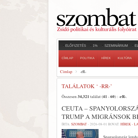
ELŐFIZETÉS
1%
SZEMINÁRIUM
E
CÍMLAP
POLITIKA
HÍREK
KULTÚRA
Címlap
-rR-
TALÁLATOK ‘ -RR-’
34,321
41
60
-rR-
Összesen
találat (
-
) :
.
CEUTA – SPANYOLORSZ
TRUMP A MIGRÁNSOK B
ÍRTA:
SZOMBAT
-
2026-08-01
ROVAT:
HÍREK - 
Spanyolország leroh