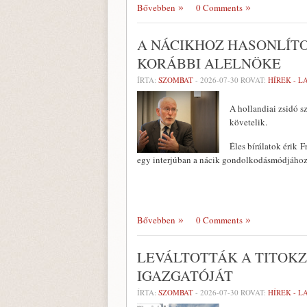
Bővebben
0 Comments
A NÁCIKHOZ HASONLÍTO
KORÁBBI ALELNÖKE
ÍRTA:
SZOMBAT
-
2026-07-30
ROVAT:
HÍREK - 
A hollandiai zsidó s
követelik.
Éles bírálatok érik 
egy interjúban a nácik gondolkodásmódjához
Bővebben
0 Comments
LEVÁLTOTTÁK A TITOK
IGAZGATÓJÁT
ÍRTA:
SZOMBAT
-
2026-07-30
ROVAT:
HÍREK - 