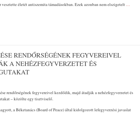
 vesztette életét antiszemita támadásokban. Ezek azonban nem elszigetelt
…
ÉSE RENDŐRSÉGÉNEK FEGYVEREIVEL
ÁK A NEHÉZFEGYVERZETET ÉS
AGUTAKAT
ése rendőrségének fegyvereivel kezdődik, majd átadják a nehézfegyverzetet és
takat – közölte egy tisztviselő.
agyott, a Béketanács (Board of Peace) által kidolgozott lefegyverzési javaslat