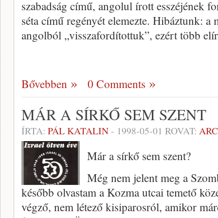
szabadság című, angolul írott esszéjének fo
séta című regényét elemez­te. Hibáztunk: a 
angolból „visszafordítottuk”, ezért több elí
Bővebben
0 Comments
MÁR A SÍRKŐ SEM SZENT
ÍRTA:
PÁL KATALIN
-
1998-05-01
ROVAT:
AR
Már a sírkő sem szent?
Még nem jelent meg a Szomba
később olvastam a Kozma utcai temető közel 
végző, nem létező kisipa­rosról, amikor má