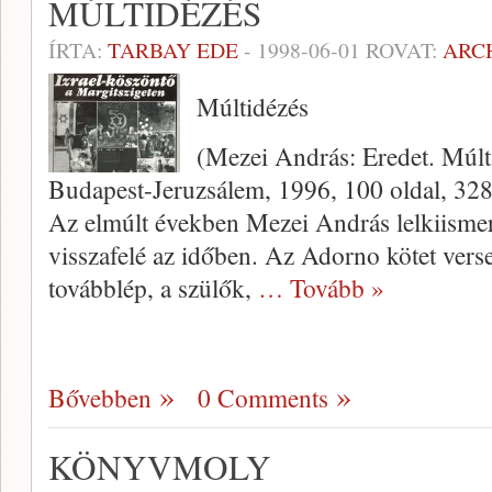
MÚLTIDÉZÉS
ÍRTA:
TARBAY EDE
-
1998-06-01
ROVAT:
ARC
Múltidézés
(Mezei András: Eredet. Múl
Budapest-Jeruzsálem, 1996, 100 oldal, 328
Az elmúlt években Mezei András lel­kiisme
vissza­felé az időben. Az Adorno kötet verse
továbblép, a szülők,
… Tovább »
Bővebben
0 Comments
KÖNYVMOLY