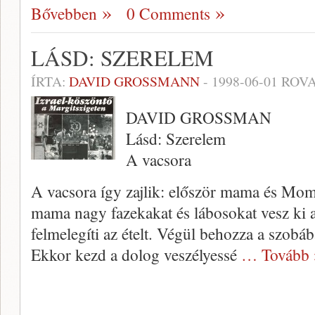
Bővebben
0 Comments
LÁSD: SZERELEM
ÍRTA:
DAVID GROSSMANN
-
1998-06-01
ROVA
DAVID GROSSMAN
Lásd: Szerelem
A vacsora
A vacsora így zajlik: először mama és Mom
mama nagy fazekakat és lábosokat vesz ki 
felmelegíti az ételt. Végül behozza a szobáb
Ekkor kezd a dolog veszélyessé
… Tovább 