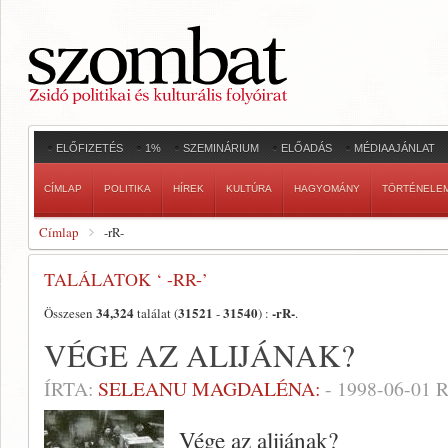
ELŐFIZETÉS
1%
SZEMINÁRIUM
ELŐADÁS
MÉDIAAJÁNLAT
CÍMLAP
POLITIKA
HÍREK
KULTÚRA
HAGYOMÁNY
TÖRTÉNELE
Címlap
-rR-
TALÁLATOK ‘ -RR-’
34,324
31521
31540
-rR-
Összesen
találat (
-
) :
.
VÉGE AZ ALIJÁNAK?
ÍRTA:
SELEANU MAGDALÉNA:
-
1998-06-01
R
Vége az alijának?