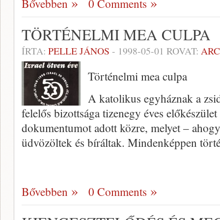
Bővebben
0 Comments
TÖRTÉNELMI MEA CULPA
ÍRTA:
PELLE JÁNOS
-
1998-05-01
ROVAT:
AR
Történelmi mea culpa
A katolikus egyháznak a zsidó
felelős bizottsága ti­zenegy éves előkészüle
dokumentumot adott közre, me­lyet – ahogy e
üdvözöltek és bíráltak. Mindenképpen tör
Bővebben
0 Comments