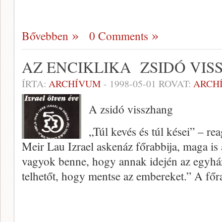
Bővebben
0 Comments
AZ ENCIKLIKA ZSIDÓ VIS
ÍRTA:
ARCHÍVUM
-
1998-05-01
ROVAT:
ARCH
A zsidó visszhang
„Túl kevés és túl kései” – reag
Meir Lau Izrael askenáz főrabbija, maga is 
vagyok benne, hogy annak idején az egyhá
telhetőt, hogy mentse az embere­ket.” A fő