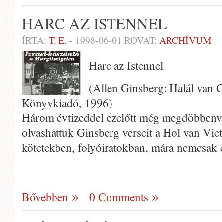
HARC AZ ISTENNEL
ÍRTA:
T. E.
-
1998-06-01
ROVAT:
ARCHÍVUM
Harc az Istennel
(Allen Ginsberg: Halál van G
Könyvkiadó, 1996)
Három évtizeddel ezelőtt még megdöb­benve
olvashattuk Ginsberg verseit a Hol van Vi
kötetekben, folyóiratok­ban, mára nemcsak 
Bővebben
0 Comments