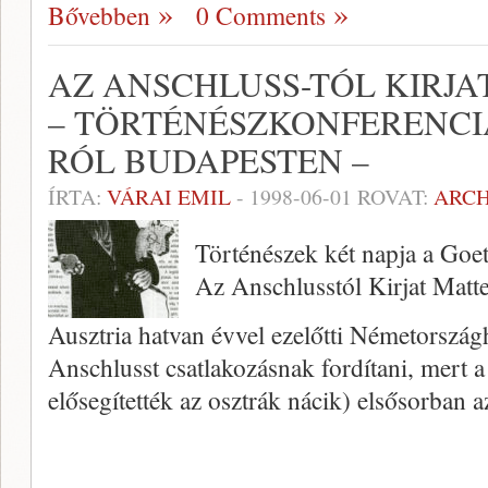
Bővebben
0 Comments
AZ ANSCHLUSS-TÓL KIRJ
– TÖRTÉNÉSZKONFERENCI
RÓL BUDAPESTEN –
ÍRTA:
VÁRAI EMIL
-
1998-06-01
ROVAT:
ARC
Történészek két napja a Goe
Az Anschlusstól Kirjat Matte
Ausztria hatvan évvel ezelőtti Németor­szág
Anschlusst csatlakozásnak fordítani, mert a
elősegítették az osztrák nácik) elsősorban a