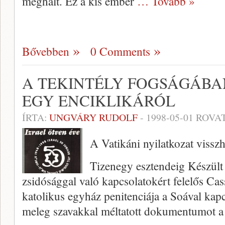
meg­halt. Ez a kis ember
… Tovább »
Bővebben
0 Comments
A TEKINTÉLY FOGSÁGÁBA
EGY ENCIKLIKÁRÓL
ÍRTA:
UNGVÁRY RUDOLF
-
1998-05-01
ROVAT
A Vatikáni nyilatkozat vissz
Tizenegy esztendeig Készült 
zsidósággal való kapcsolatokért felelős Cass
katolikus egyház penitenciája a Soával kapcs
meleg sza­vakkal méltatott dokumentumot 