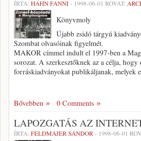
ÍRTA:
HAHN FANNI
-
1998-06-01
ROVAT:
ARC
Könyvmoly
Újabb zsidó tárgyú kiadványo
Szombat olvasóinak figyelmét.
MAKOR címmel indult el 1997-ben a Magya
sorozat. A szerkesztőknek az a célja, hogy
forráskiadványokat publikáljanak, melyek 
Bővebben
0 Comments
LAPOZGATÁS AZ INTERNE
ÍRTA:
FELDMÁJER SÁNDOR
-
1998-06-01
ROV