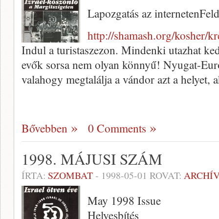
Lapozgatás az internetenFel
http://shamash.org/kosher/kr
Indul a turistaszezon. Mindenki utazhat ked
evők sorsa nem olyan könnyű! Nyugat-Eur
valahogy megtalálja a vándor azt a he­lyet, 
Bővebben
0 Comments
1998. MÁJUSI SZÁM
ÍRTA:
SZOMBAT
-
1998-05-01
ROVAT:
ARCHÍ
May 1998 Issue
Helyesbítés