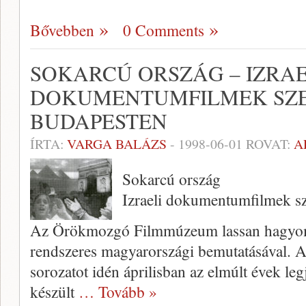
Bővebben
0 Comments
SOKARCÚ ORSZÁG – IZRAE
DOKUMENTUMFILMEK SZ
BUDAPESTEN
ÍRTA:
VARGA BALÁZS
-
1998-06-01
ROVAT:
A
Sokarcú ország
Izraeli dokumentumfilmek s
Az Örökmozgó Filmmúzeum lassan ha­gyomá
rendsze­res magyarországi bemutatásával. A t
sorozatot idén áprilisban az elmúlt évek l
készült
… Tovább »