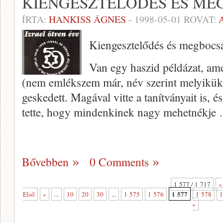
KIENGESZTELŐDÉS ÉS ME
ÍRTA:
HANKISS ÁGNES
-
1998-05-01
ROVAT:
Kiengesztelődés és megbocs
Van egy haszid példázat, ame
(nem emlékszem már, név szerint melyikü
geskedett. Magával vitte a tanítványait is, és
tette, hogy mindenkinek nagy mehetnékje
Bővebben
0 Comments
1 577 / 1 717
«
1 577
Első
«
...
10
20
30
...
1 575
1 576
1 578
1
»