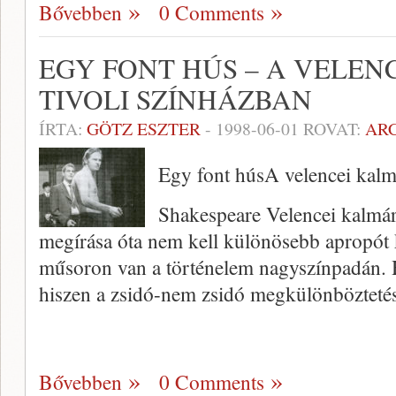
Bővebben
0 Comments
EGY FONT HÚS – A VELEN
TIVOLI SZÍNHÁZBAN
ÍRTA:
GÖTZ ESZTER
-
1998-06-01
ROVAT:
AR
Egy font húsA velencei kalm
Shakespeare Velencei kalmárj
megírása óta nem kell különösebb apropót k
műsoron van a történelem nagyszínpadán. Há
hiszen a zsidó-nem zsidó megkülönbözteté
Bővebben
0 Comments