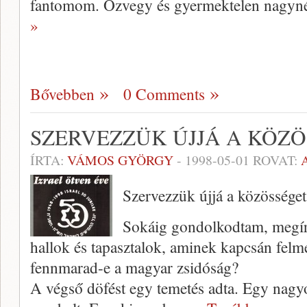
fantomom. Özvegy és gyer­mektelen nag
»
Bővebben
0 Comments
SZERVEZZÜK ÚJJÁ A KÖZ
ÍRTA:
VÁMOS GYÖRGY
-
1998-05-01
ROVAT:
Szervezzük újjá a közösséget
Sokáig gondolkodtam, megírj
hallok és tapaszta­lok, aminek kapcsán fel
fennmarad-e a magyar zsidóság?
A végső döfést egy temetés adta. Egy nagy