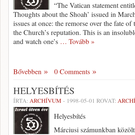
“The Vatican statement enti
Thoughts about the Shoah’ issued in March
issues at once: the remorse over the fate of
the Church’s reputa­tion. This is an insolu
and watch one’s
… Tovább »
Bővebben
0 Comments
HELYESBÍTÉS
ÍRTA:
ARCHÍVUM
-
1998-05-01
ROVAT:
ARCH
Helyesbítés
Márciusi számunkban közölt