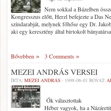
Nem sokkal a Bázelben összeh
Kongresszus előtt, Herzl befejezte a Das Ne
színdarabját, melynek főhőse egy Dr. Jako
aki egy keresztény által birtokolt bányatár
Bővebben
3 Comments
MEZEI ANDRÁS VERSEI
ÍRTA:
MEZEI ANDRÁS
-
1998-06-01
ROVAT:
A
Ők választottak
Héber vagyok, ha a Názáretit