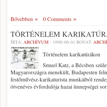
Bővebben
0 Comments
TÖRTÉNELEM KARIKATÚR
ÍRTA:
ARCHÍVUM
-
1998-06-01
ROVAT:
ARCH
Történelem karikatúrákon
Smuel Katz, a Bécsben szület
Magyarországra menekült, Budapesten felnő
festőművész-karikaturista munkáiból rendezt
ötvenéves évfordulója hazai ünnepségei s