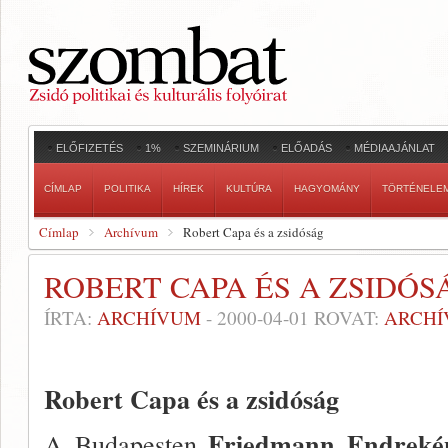
ELŐFIZETÉS
1%
SZEMINÁRIUM
ELŐADÁS
MÉDIAAJÁNLAT
CÍMLAP
POLITIKA
HÍREK
KULTÚRA
HAGYOMÁNY
TÖRTÉNELE
Címlap
Archívum
Robert Capa és a zsidóság
ROBERT CAPA ÉS A ZSIDÓS
ÍRTA:
ARCHÍVUM
-
2000-04-01
ROVAT:
ARCH
Robert Capa és a zsidóság
Friedmann Endrek
A Budapesten