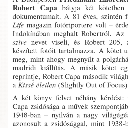
Robert Capa
bátyja két kötetben 
dokumentumait. A 81 éves, szintén 
Li­fe
magazin fotóriportere volt – érde
Indokíná­ban meghalt Robertról. Az
szíve
nevet viseli, és Robert 205, 
készített fotóit tartalmazza. A kö­tet
meg, mint ahogy megnyílt a polgárh
madridi kiállí­tás. A másik kötet 
reprintje, Robert Capa máso­dik vilá
a
Kissé életlen
(Slightly Out of Focus) 
A két könyv felvet néhány kérdést:
Capa zsi­dósága a művek szempontjábó
1948-ban – nyilván a nagy világégé
azonosult a zsidósággal, mint 1938-