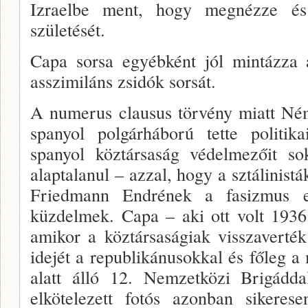
Izra­elbe ment, hogy megnézze és
születését.
Capa sorsa egyébként jól mintázza a
asszimiláns zsidók sorsát.
A numerus clausus törvény miatt Ném
spa­nyol polgárháború tette politi
spanyol köztársaság védelmezőit s
alaptalanul – azzal, hogy a sztálinis­t
Friedmann Endrének a fasizmus ell
küzdelmek. Capa – aki ott volt 193
amikor a köztársaságiak visszaverté
idejét a republikánusokkal és fő­leg
alatt álló 12. Nemzetközi Brigáddal
elkötelezett fo­tós azonban sikeres