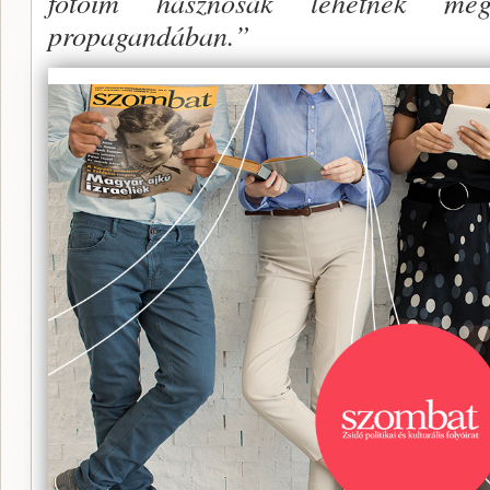
fotóim hasz­nosak lehetnek még
propagandában.”