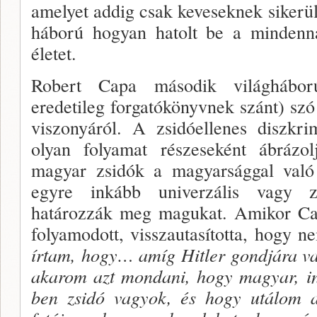
amelyet addig csak kevesek­nek sikerül
háború hogyan hatolt be a minden­n
életet.
Robert Capa második világhábor
eredetileg for­gatókönyvnek szánt) szó
viszonyáról. A zsidóel­lenes diszkr
olyan folyamat részeseként ábrázo
magyar zsidók a magyarsággal való a
egyre inkább univerzális vagy z
határozzák meg magukat. Amikor Cap
folyamodott, visszautasította, hogy n
írtam, hogy… amíg Hitler gondjára v
akarom azt mondani, hogy magyar, in
ben zsidó vagyok, és hogy utálom a