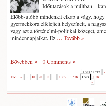
Időutazások a múltban – ka
Előbb-utóbb mindenkit elkap a vágy, hogy 
gyermekkora elfelejtett helyszíneit, a nagys
vagy azt a történelmi-­politikai közeget, ame
mindennapjaikat. Ez
… Tovább »
Bővebben
0 Comments
1 579 / 1 717
«
1 579
Első
«
...
10
20
30
...
1 577
1 578
1 580
1
»