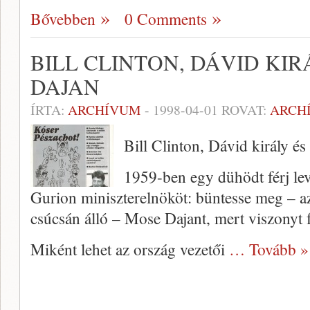
Bővebben
0 Comments
BILL CLINTON, DÁVID KIR
DAJAN
ÍRTA:
ARCHÍVUM
-
1998-04-01
ROVAT:
ARCH
Bill Clinton, Dávid király é
1959-ben egy dühödt férj lev
Gurion miniszterelnököt: büntesse meg – az
csúcsán álló – Mose Dajant, mert viszonyt fo
Miként lehet az ország vezetői
… Tovább »