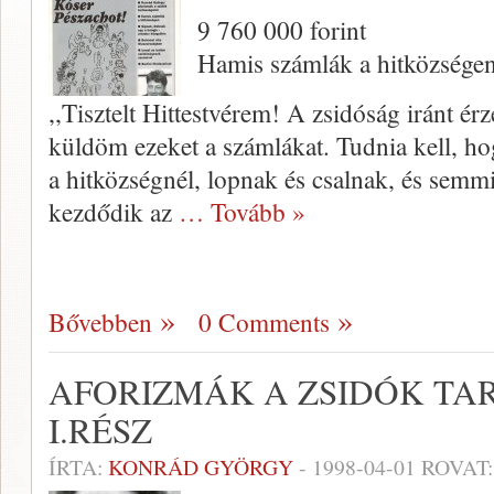
9 760 000 forint
Hamis számlák a hitközsége
,,Tisztelt Hittestvérem! A zsidóság iránt érz
küldöm ezeket a számlákat. Tudnia kell,
a hitközségnél, lopnak és csal­nak, és sem
kezdődik az
… Tovább »
Bővebben
0 Comments
AFORIZMÁK A ZSIDÓK TA
I.RÉSZ
ÍRTA:
KONRÁD GYÖRGY
-
1998-04-01
ROVAT