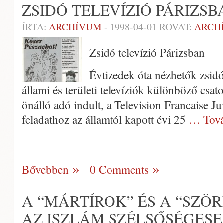
ZSIDÓ TELEVÍZIÓ PÁRIZSB
ÍRTA:
ARCHÍVUM
-
1998-04-01
ROVAT:
ARCH
Zsidó televízió Párizsban
Évtizedek óta nézhetők zsid
állami és területi televí­ziók különböző cs
önálló adó indult, a Television Francaise Ju
feladathoz az államtól kapott évi 25
… Tová
Bővebben
0 Comments
A “MÁRTÍROK” ÉS A “SZÖR
AZ ISZLÁM SZÉLSŐSÉGESE