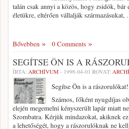
talán csak annyi a közös, hogy zsidók, bár 
életükre, eltérően vállalják származásukat,
Bővebben
0 Comments
SEGÍTSE ÖN IS A RÁSZOR
ÍRTA:
ARCHÍVUM
-
1998-04-01
ROVAT:
ARCH
Segítse Ön is a rászorulókat!
Számos, főként nyugdíjas olv
elején megemel­ni kényszerült lapár miatt n
Szombatra. Kérjük mindazokat, akiknek ez
a le­hetőségét, hogy a rászorulóknak ne kel