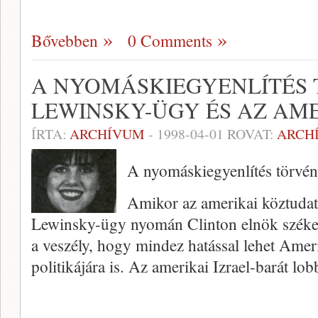
Bővebben
0 Comments
A NYOMÁSKIEGYENLÍTÉS 
LEWINSKY-ÜGY ÉS AZ AME
ÍRTA:
ARCHÍVUM
-
1998-04-01
ROVAT:
ARCH
A nyomáskiegyenlítés törvé
Amikor az amerikai köztudatb
Lewinsky-ügy nyo­mán Clinton elnök széke 
a veszély, hogy mindez hatással lehet Ameri
politikájára is. Az amerikai Izrael-barát lob