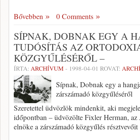
Bővebben
0 Comments
SÍPNAK, DOBNAK EGY A H
TUDÓSÍTÁS AZ ORTODOX
KÖZGYŰLÉSÉRŐL –
ÍRTA:
ARCHÍVUM
-
1998-04-01
ROVAT:
ARCH
Sípnak, Dobnak egy a hangja
zárszámadó közgyűléséről
Szeretettel üdvözlök mindenkit, aki megjel
időpontban – üdvözölte Fixler Herman, az
elnöke a zár­számadó közgyűlés résztvevőit