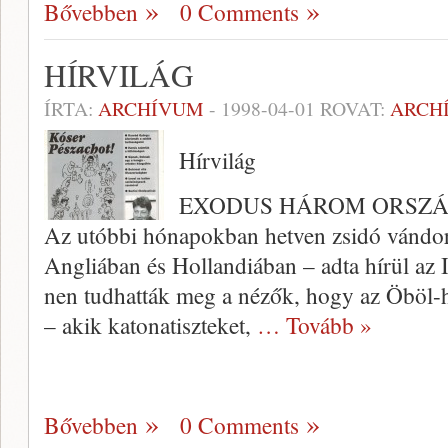
Bővebben
0 Comments
HÍRVILÁG
ÍRTA:
ARCHÍVUM
-
1998-04-01
ROVAT:
ARCH
Hírvilág
EXODUS HÁROM ORSZ
Az utóbbi hónapokban hetven zsidó vándorol
Angliában és Hollandiában – adta hí­rül az 
nen tudhatták meg a nézők, hogy az Öböl-
– akik katonatiszteket,
… Tovább »
Bővebben
0 Comments