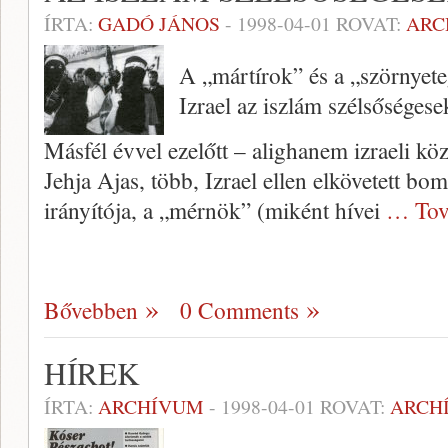
ÍRTA:
GADÓ JÁNOS
-
1998-04-01
ROVAT:
ARC
A „mártírok” és a „szörnyet
Izrael az iszlám szélsőséges
Másfél évvel ezelőtt – alighanem izraeli k
Jehja Ajas, több, Izrael ellen elkövetett bo
irányító­ja, a „mérnök” (miként hívei
… Tov
Bővebben
0 Comments
HÍREK
ÍRTA:
ARCHÍVUM
-
1998-04-01
ROVAT:
ARCH