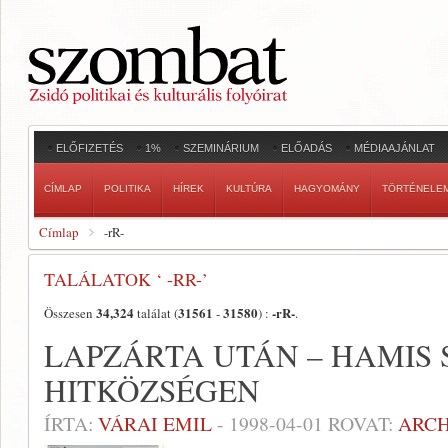
ELŐFIZETÉS
1%
SZEMINÁRIUM
ELŐADÁS
MÉDIAAJÁNLAT
CÍMLAP
POLITIKA
HÍREK
KULTÚRA
HAGYOMÁNY
TÖRTÉNELE
Címlap
-rR-
TALÁLATOK ‘ -RR-’
34,324
31561
31580
-rR-
Összesen
találat (
-
) :
.
LAPZÁRTA UTÁN – HAMIS
HITKÖZSÉGEN
ÍRTA:
VÁRAI EMIL
-
1998-04-01
ROVAT:
ARC