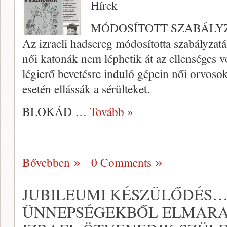
Hírek
MÓDOSÍTOTT SZABÁLY
Az izraeli hadsereg módosította sza­bályzatá
női katonák nem léphetik át az ellenséges v
légierő bevetésre induló gépein női orvoso
esetén ellássák a sé­rülteket.
BLOKÁD
… Tovább »
Bővebben
0 Comments
JUBILEUMI KÉSZÜLŐDÉS…
ÜNNEPSÉGEKBŐL ELMARA