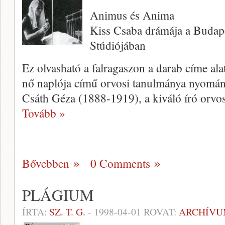
Animus és Anima
Kiss Csaba drámája a Budap
Stúdiójában
Ez olvasható a falragaszon a darab cí­me al
nő naplója című orvosi tanulmánya nyomán
Csáth Géza (1888-1919), a kiváló író orvo
Tovább »
Bővebben
0 Comments
PLÁGIUM
ÍRTA:
SZ. T. G.
-
1998-04-01
ROVAT:
ARCHÍV