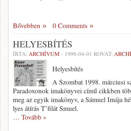
Bővebben
0 Comments
HELYESBÍTÉS
ÍRTA:
ARCHÍVUM
-
1998-04-01
ROVAT:
ARCH
Helyesbítés
A Szombat 1998. márciusi sz
Paradoxo­nok imakönyvei című cikkben több
meg az egyik imakönyv, a Sámuel Imája héb
lyes átírás T’filát Smuel.
… Tovább »