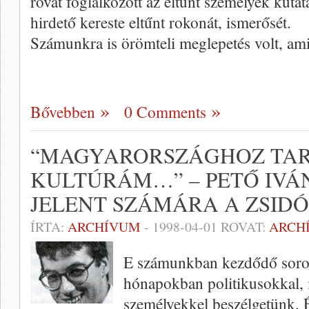
rovat fog­lalkozott az eltűnt személyek kuta
hirdető kereste eltűnt rokonát, ismerősét.
Számunkra is örömteli meglepe­tés volt, ami
Bővebben
0 Comments
“MAGYARORSZÁGHOZ TAR
KULTÚRÁM…” – PETŐ IVÁN
JELENT SZÁMÁRA A ZSIDÓ
ÍRTA:
ARCHÍVUM
-
1998-04-01
ROVAT:
ARCH
E számunkban kezdődő soro
hónapokban poli­tikusokkal,
személyekkel beszélgetünk. 