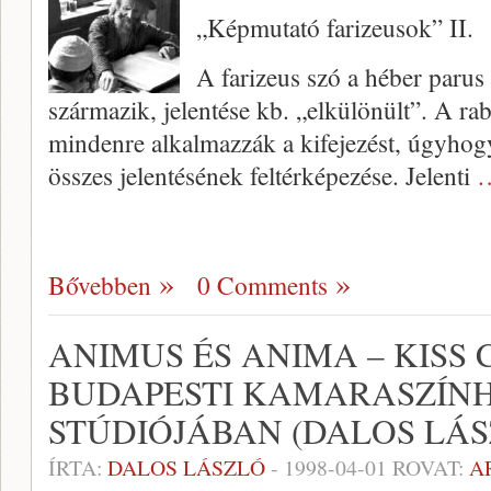
„Képmutató farizeusok” II.
A farizeus szó a héber parus 
származik, jelentése kb. „el­különült”. A r
mindenre alkalmazzák a kifejezést, úgy­hog
összes jelentésének feltérképezése. Je­lenti
…
Bővebben
0 Comments
ANIMUS ÉS ANIMA – KISS
BUDAPESTI KAMARASZÍN
STÚDIÓJÁBAN (DALOS LÁS
ÍRTA:
DALOS LÁSZLÓ
-
1998-04-01
ROVAT:
A