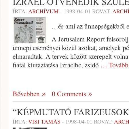
IZRAEL ÖTVENEDIK SZÜLE
ÍRTA:
ARCHÍVUM
-
1998-04-01
ROVAT:
ARCH
…és ami az ünnepségekből 
A Jerusalem Report felsorolj
ünnepi eseményei kö­zül azokat, amelyek p
elmaradtak. A tervek között szerepelt volna
fiatal kiutaztatása Iz­raelbe, zsidó
… Tovább
Bővebben
0 Comments
“KÉPMUTATÓ FARIZEUSOK
ÍRTA:
VISI TAMÁS
-
1998-04-01
ROVAT:
ARC