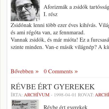
Aforizmák a zsidók tartóssá
I. rész
Zsidónak lenni több ezer éves kihívás. Világ
és ami régóta van, az fennmarad.
Vannak zsidók, és már mióta! Ez a furcsasá
szinte minden. Van-e másik világnép? A k
Bővebben
0 Comments
RÉVBE ÉRT GYEREKEK
ÍRTA:
ARCHÍVUM
-
1998-04-01
ROVAT:
ARCH
Révbe ért gyerekek