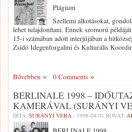
Plágium
Szellemi alkotásokat, gondolat
lehet tulajdonítani. Ennek szomorú példáját
15-i számában adott interjújában a hit­közs
Zsidó Idegenforgalmi és Kulturális Koord
Bővebben
0 Comments
BERLINALE 1998 – IDŐUT
KAMERÁVAL (SURÁNYI VE
ÍRTA:
SURÁNYI VERA
-
1998-04-01
ROVAT:
A
BERLINALE 1998