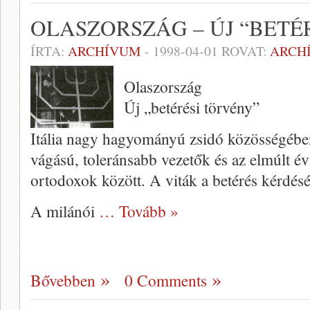
OLASZORSZÁG – ÚJ “BETÉ
ÍRTA:
ARCHÍVUM
-
1998-04-01
ROVAT:
ARCH
Olaszország
Új „betérési törvény”
Itália nagy hagyományú zsidó közös­ségében
vágású, toleránsabb vezetők és az el­múlt év
ortodoxok között. A viták a betérés kérdésé
A milánói
… Tovább »
Bővebben
0 Comments