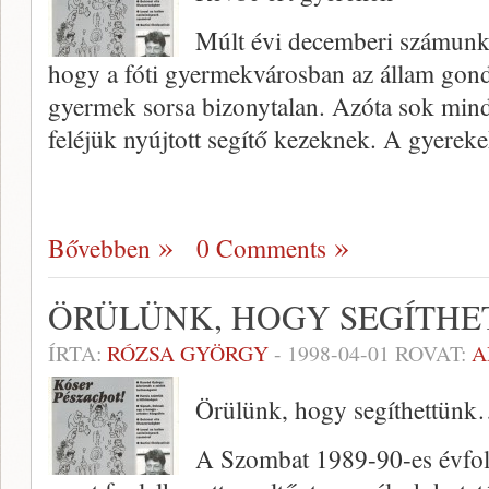
Múlt évi decemberi számunkb
hogy a fóti gyermekvárosban az állam gond
gyermek sorsa bi­zonytalan. Azóta sok mind
feléjük nyújtott segí­tő kezeknek. A gyerek
Bővebben
0 Comments
ÖRÜLÜNK, HOGY SEGÍTH
ÍRTA:
RÓZSA GYÖRGY
-
1998-04-01
ROVAT:
A
Örülünk, hogy segíthettün
A Szombat 1989-90-es évfo