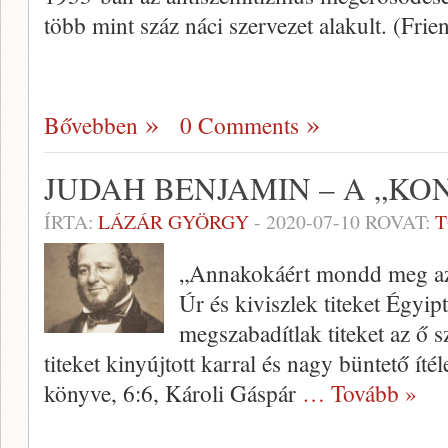
több mint száz náci szervezet alakult. (Fri
Bővebben
0 Comments
JUDAH BENJAMIN – A „KO
ÍRTA:
LÁZÁR GYÖRGY
-
2020-07-10
ROVAT:
T
„Annakokáért mondd meg az 
Úr és kiviszlek titeket Égyi
megszabadítlak titeket az ő 
titeket kinyújtott karral és nagy büntető ít
könyve, 6:6, Károli Gáspár
… Tovább »