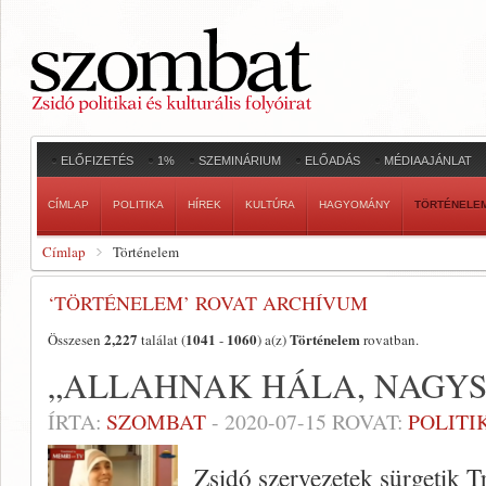
ELŐFIZETÉS
1%
SZEMINÁRIUM
ELŐADÁS
MÉDIAAJÁNLAT
CÍMLAP
POLITIKA
HÍREK
KULTÚRA
HAGYOMÁNY
TÖRTÉNELE
Címlap
Történelem
‘TÖRTÉNELEM’ ROVAT ARCHÍVUM
2,227
1041
1060
Történelem
Összesen
találat (
-
) a(z)
rovatban.
„ALLAHNAK HÁLA, NAGYS
ÍRTA:
SZOMBAT
-
2020-07-15
ROVAT:
POLITI
Zsidó szervezetek sürgetik T