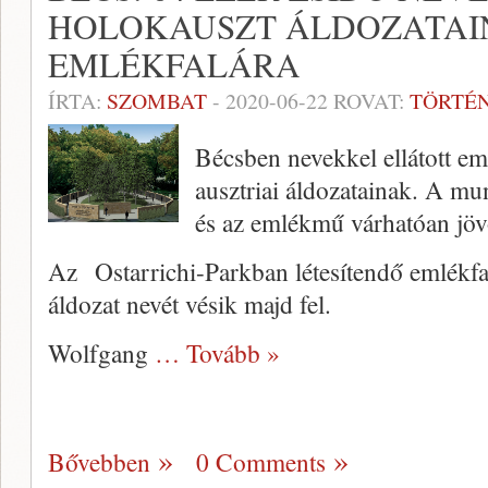
HOLOKAUSZT ÁLDOZATAI
EMLÉKFALÁRA
ÍRTA:
SZOMBAT
-
2020-06-22
ROVAT:
TÖRTÉ
Bécsben nevekkel ellátott em
ausztriai áldozatainak. A m
és az emlékmű várhatóan jöv
Az Ostarrichi-Parkban létesítendő emlékfal
áldozat nevét vésik majd fel.
Wolfgang
… Tovább »
Bővebben
0 Comments