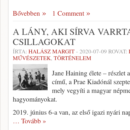
Bővebben
1 Comment
A LÁNY, AKI SÍRVA VARRT
CSILLAGOKAT
ÍRTA:
HALÁSZ MARGIT
-
2020-07-09
ROVAT:
MŰVÉSZETEK
,
TÖRTÉNELEM
Jane Haining élete – részlet
című, a Prae Kiadónál szep
mely vegyíti a magyar népme
hagyományokat.
2019. június 6-a van, az első igazi nyári n
… Tovább »