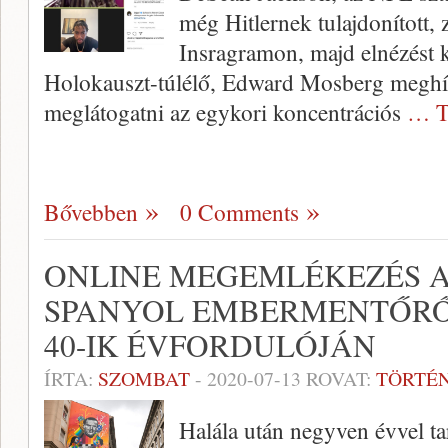
még Hitlernek tulajdonított, 
Insragramon, majd elnézést k
Holokauszt-túlélő, Edward Mosberg meghí
meglátogatni az egykori koncentrációs
… T
Bővebben
0 Comments
ONLINE MEGEMLÉKEZÉS A
SPANYOL EMBERMENTŐRŐ
40-IK ÉVFORDULÓJÁN
ÍRTA:
SZOMBAT
-
2020-07-13
ROVAT:
TÖRTÉ
Halála után negyven évvel t