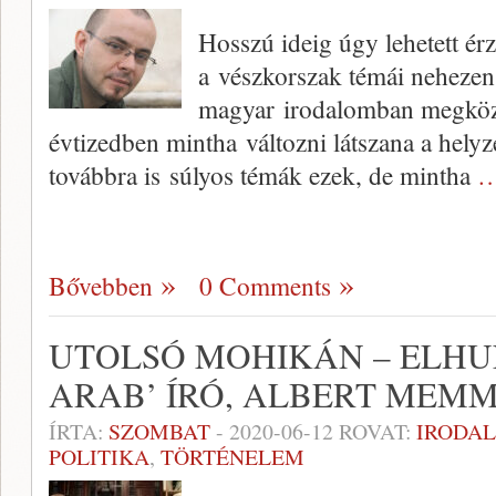
Hosszú ideig úgy lehetett ér
a vészkorszak témái nehezen
magyar irodalomban megköze
évtizedben mintha változni látszana a helyz
továbbra is súlyos témák ezek, de mintha
…
Bővebben
0 Comments
UTOLSÓ MOHIKÁN – ELHU
ARAB’ ÍRÓ, ALBERT MEMM
ÍRTA:
SZOMBAT
-
2020-06-12
ROVAT:
IRODA
POLITIKA
,
TÖRTÉNELEM