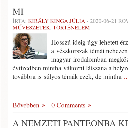
MI
ÍRTA:
KIRÁLY KINGA JÚLIA
-
2020-06-21
ROV
MŰVÉSZETEK
,
TÖRTÉNELEM
Hosszú ideig úgy lehetett ér
a vészkorszak témái nehezen
magyar irodalomban megköze
évtizedben mintha változni látszana a helyz
továbbra is súlyos témák ezek, de mintha
…
Bővebben
0 Comments
A NEMZETI PANTEONBA K