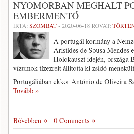
NYOMORBAN MEGHALT P
EMBERMENTŐ
ÍRTA:
SZOMBAT
-
2020-06-18
ROVAT:
TÖRTÉ
A portugál kormány a Nemze
Aristides de Sousa Mendes e
Holokauszt idején, országa 
vízumok tízezreit állította ki zsidó menekül
Portugáliában ekkor António de Oliveira Sa
Tovább »
Bővebben
0 Comments