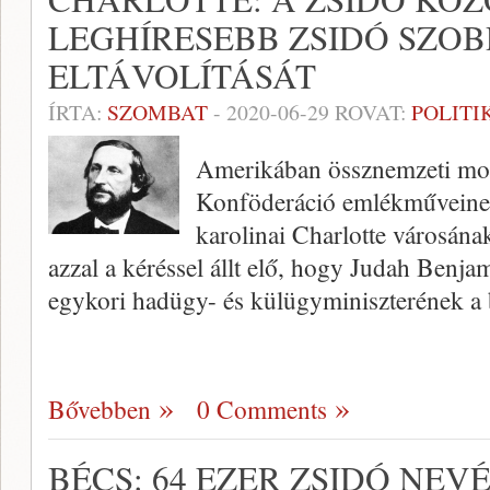
LEGHÍRESEBB ZSIDÓ SZO
ELTÁVOLÍTÁSÁT
ÍRTA:
SZOMBAT
-
2020-06-29
ROVAT:
POLITI
Amerikában össznemzeti moz
Konföderáció emlékműveinek 
karolinai Charlotte városána
azzal a kéréssel állt elő, hogy Judah Benj
egykori hadügy- és külügyminiszterének a
Bővebben
0 Comments
BÉCS: 64 EZER ZSIDÓ NEVÉ