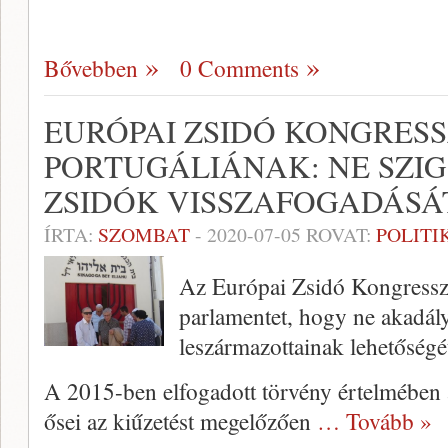
Bővebben
0 Comments
EURÓPAI ZSIDÓ KONGRES
PORTUGÁLIÁNAK: NE SZIG
ZSIDÓK VISSZAFOGADÁSÁ
ÍRTA:
SZOMBAT
-
2020-07-05
ROVAT:
POLITI
Az Európai Zsidó Kongresszu
parlamentet, hogy ne akadály
leszármazottainak lehetőségé
A 2015-ben elfogadott törvény értelmében 
ősei az kiűzetést megelőzően
… Tovább »