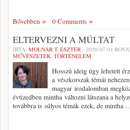
Bővebben
0 Comments
ELTERVEZNI A MÚLTAT
ÍRTA:
MOLNÁR T. ESZTER
-
2020-07-01
ROVA
MŰVÉSZETEK
,
TÖRTÉNELEM
Hosszú ideig úgy lehetett ér
a vészkorszak témái nehezen
magyar irodalomban megköze
évtizedben mintha változni látszana a helyz
továbbra is súlyos témák ezek, de mintha
…