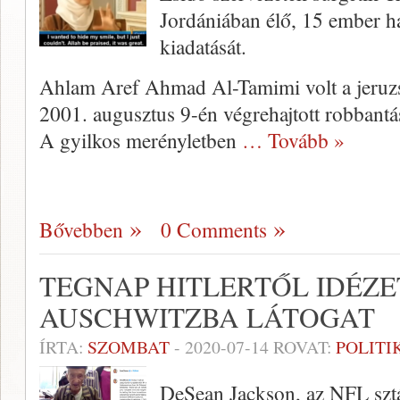
Jordániában élő, 15 ember hal
kiadatását.
Ahlam Aref Ahmad Al-Tamimi volt a jeruzs
2001. augusztus 9-én végrehajtott robbantá
A gyilkos merényletben
… Tovább »
Bővebben
0 Comments
TEGNAP HITLERTŐL IDÉZE
AUSCHWITZBA LÁTOGAT
ÍRTA:
SZOMBAT
-
2020-07-14
ROVAT:
POLITI
DeSean Jackson, az NFL sztár