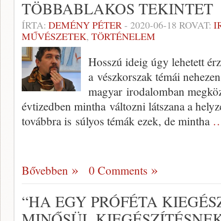
TÖBBABLAKOS TEKINTET
ÍRTA:
DEMÉNY PÉTER
-
2020-06-18
ROVAT:
I
MŰVÉSZETEK
,
TÖRTÉNELEM
Hosszú ideig úgy lehetett ér
a vészkorszak témái nehezen
magyar irodalomban megköze
évtizedben mintha változni látszana a helyz
továbbra is súlyos témák ezek, de mintha
…
Bővebben
0 Comments
“HA EGY PRÓFÉTA KIEGÉSZ
MINŐSÜL KIEGÉSZÍTÉSNE