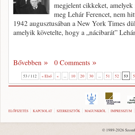
megjelent cikkeket, amelyek 
meg Lehár Ferencet, nem hi
1942 augusztusában a New York Times dühös
amelyik követelte, hogy a „nácibarát” Lehá
Bővebben
0 Comments
53
53 / 112
« Első
«
...
10
20
30
...
51
52
5
ELŐFIZETÉS
KAPCSOLAT
SZERKESZTŐK
MAGUNKRÓL
IMPRESSZUM
© 1989-2026 Szombat