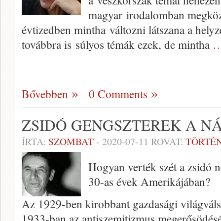
a vészkorszak témái nehezen
magyar irodalomban megköze
évtizedben mintha változni látszana a helyz
továbbra is súlyos témák ezek, de mintha
…
Bővebben
0 Comments
ZSIDÓ GENGSZTEREK A NÁ
ÍRTA:
SZOMBAT
-
2020-07-11
ROVAT:
TÖRTÉ
Hogyan verték szét a zsidó n
30-as évek Amerikájában?
Az 1929-ben kirobbant gazdasági világválsá
1933-ban az antiszemitizmus megerősödését