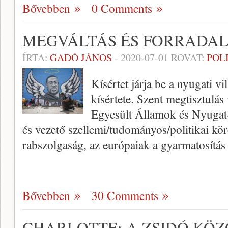
Bővebben
0 Comments
MEGVÁLTÁS ÉS FORRADA
ÍRTA:
GADÓ JÁNOS
-
2020-07-01
ROVAT:
POL
Kísértet járja be a nyugati vi
kísértete. Szent megtisztulá
Egyesült Államok és Nyugat
és vezető szellemi/tudományos/politikai kör
rabszolgaság, az európaiak a gyarmatosítá
Bővebben
30 Comments
CHARLOTTE: A ZSIDÓ KÖZ