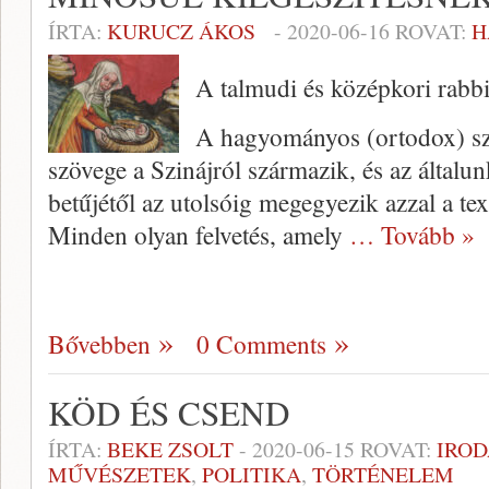
ÍRTA:
KURUCZ ÁKOS
-
2020-06-16
ROVAT:
H
A talmudi és középkori rabbik
A hagyományos (ortodox) szem
szövege a Szinájról származik, és az által
betűjétől az utolsóig megegyezik azzal a te
Minden olyan felvetés, amely
… Tovább »
Bővebben
0 Comments
KÖD ÉS CSEND
ÍRTA:
BEKE ZSOLT
-
2020-06-15
ROVAT:
IRO
MŰVÉSZETEK
,
POLITIKA
,
TÖRTÉNELEM