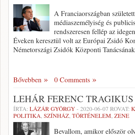
A Franciaországban született
médiaszemélyiség és publici
rendszeresen fellép az idegen
Éveken keresztül volt az Európai Zsidó Kon
Németországi Zsidók Központi Tanácsának 
Bővebben
0 Comments
LEHÁR FERENC TRAGIKUS
ÍRTA:
LÁZÁR GYÖRGY
-
2020-06-07
ROVAT:
K
POLITIKA
,
SZÍNHÁZ
,
TÖRTÉNELEM
,
ZENE
Bevallom, amikor először ol