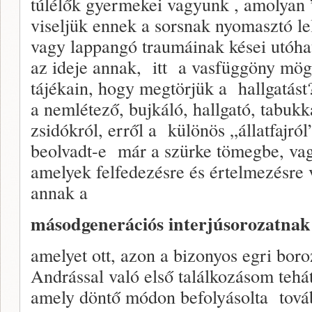
túlélők gyermekei vagyunk , amolyan 
viseljük ennek a sorsnak nyomasztó lelk
vagy lappangó traumáinak kései utóhat
az ideje annak, itt a vasfüggöny mög
tájékain, hogy megtörjük a hallgatást
a nemlétező, bujkáló, hallgató, tabuk
zsidókról, erről a különös „állatfajr
beolvadt-e már a szürke tömegbe, vag
amelyek felfedezésre és értelmezésre
annak a
másodgenerációs interjúsorozatnak 
amelyet ott, azon a bizonyos egri bor
Andrással való első találkozásom tehát
amely döntő módon befolyásolta továb