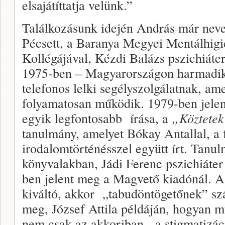
elsajátíttatja velünk.”
Találkozásunk idején András már neve
Pécsett, a Baranya Megyei Mentálhig
Kollégájával, Kézdi Balázs pszichiáterr
1975-ben – Magyarországon harmadi
telefonos lelki segélyszolgálatnak, a
folyamatosan működik. 1979-ben jele
egyik legfontosabb írása, a
„Köztetek
tanulmány, amelyet Bókay Antallal, a 
irodalomtörténésszel együtt írt. Tanul
könyvalakban, Jádi Ferenc pszichiáte
ben jelent meg a Magvető kiadónál. A 
kiváltó, akkor „tabudöntögetőnek” sz
meg, József Attila példáján, hogyan 
nem csak az akkoriban, a stigmatizác