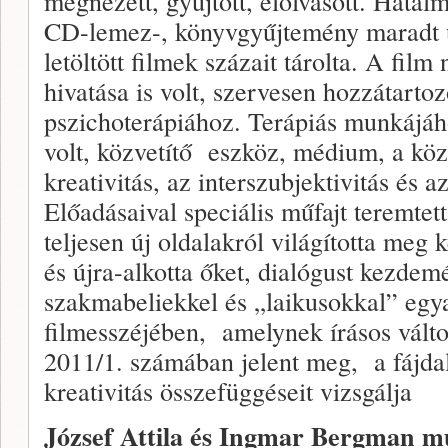
megnézett, gyűjtött, elolvasott. Hatal
CD-lemez-, könyvgyűjtemény maradt 
letöltött filmek százait tárolta. A fi
hivatása is volt, szervesen hozzátarto
pszichoterápiához. Terápiás munkájáho
volt, közvetítő eszköz, médium, a kö
kreativitás, az interszubjektivitás és 
Előadásaival speciális műfajt teremtet
teljesen új oldalakról világította meg 
és újra-alkotta őket, dialógust kezde
szakmabeliekkel és „laikusokkal” eg
filmesszéjében, amelynek írásos vált
2011/1. számában jelent meg, a fájda
kreativitás összefüggéseit vizsgálja
József Attila és Ingmar Bergman m