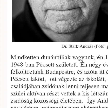
Dr. Stark András (Fotó:
Mindketten dunántúliak vagyunk, én 
1948-ban Pécsett született. Én négy é
felköltöztünk Budapestre, és azóta itt
Pécsett lakott, ott végezte az iskoláit,
családjában zsidónak lenni teljesen ma
szülei aktívan részt vettek a kis léts
zsidóság közösségi életében. Így Andr
nevelésben, mégpedig nem akármilyen