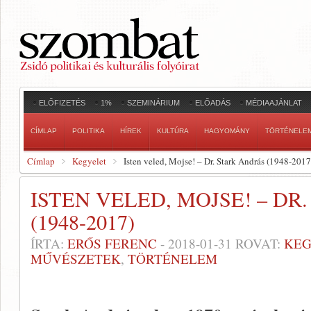
ELŐFIZETÉS
1%
SZEMINÁRIUM
ELŐADÁS
MÉDIAAJÁNLAT
CÍMLAP
POLITIKA
HÍREK
KULTÚRA
HAGYOMÁNY
TÖRTÉNELE
Címlap
Kegyelet
Isten veled, Mojse! – Dr. Stark András (1948-2017
ISTEN VELED, MOJSE! – DR
(1948-2017)
ÍRTA:
ERŐS FERENC
-
2018-01-31
ROVAT:
KEG
MŰVÉSZETEK
,
TÖRTÉNELEM