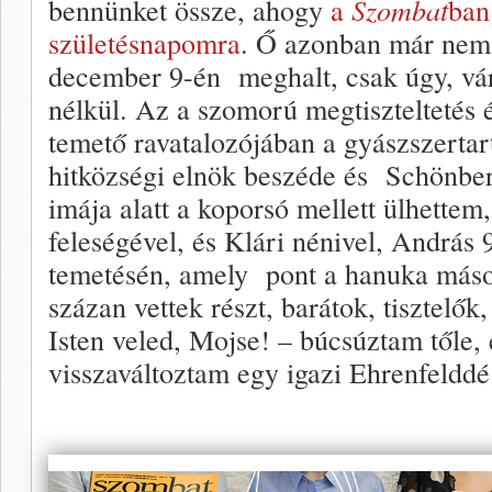
bennünket össze, ahogy
a
Szombat
ban
születésnapomra
. Ő azonban már nem 
december 9-én meghalt, csak úgy, vár
nélkül. Az a szomorú megtiszteltetés 
temető ravatalozójában a gyászszert
hitközségi elnök beszéde és Schönber
imája alatt a koporsó mellett ülhette
feleségével, és Klári nénivel, András 
temetésén, amely pont a hanuka másod
százan vettek részt, barátok, tisztelők
Isten veled, Mojse! – búcsúztam tőle, 
visszaváltoztam egy igazi Ehrenfelddé