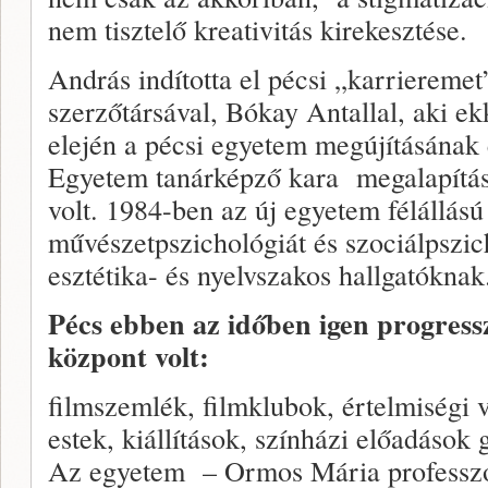
nem tisztelő kreativitás kirekesztése.
András indította el pécsi „karrieremet
szerzőtársával, Bókay Antallal, aki e
elején a pécsi egyetem megújításának
Egyetem tanárképző kara megalapítás
volt. 1984-ben az új egyetem félállású 
művészetpszichológiát és szociálpszich
esztétika- és nyelvszakos hallgatóknak
Pécs ebben az időben igen progressz
központ volt:
filmszemlék, filmklubok, értelmiségi
estek, kiállítások, színházi előadások 
Az egyetem – Ormos Mária professzor