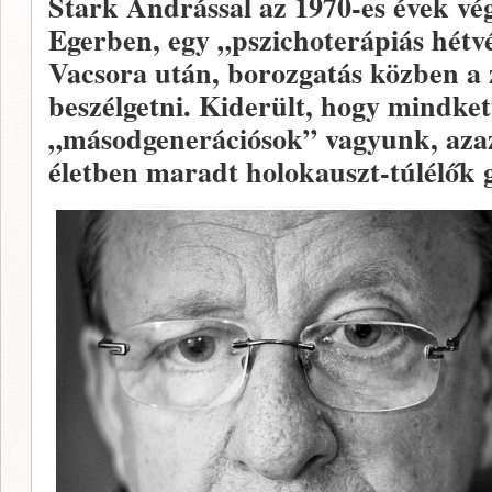
Stark Andrással az 1970-es évek v
Egerben, egy „pszichoterápiás hétv
Vacsora után, borozgatás közben a
beszélgetni. Kiderült, hogy mindket
„másodgenerációsok” vagyunk, azaz
életben maradt holokauszt-túlélők 