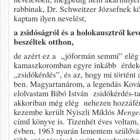
rabbinak, Dr. Schweitzer Józsefnek 
kaptam ilyen nevelést,
a zsidóságról és a holokausztról ke
beszéltek otthon,
de azért ez a „jóformán semmi” elég 
kamaszkoromban egyre inkább érdekel
„zsidókérdés”, és az, hogy mi történt
ben. Magyartanárom, a legendás Kov
elolvastam Bibó István zsidókérdés-t
akkoriban még elég nehezen hozzáfé
kezembe került Nyiszli Miklós
Mengel
című könyve is. Tizenhét éves voltam, 
évben, 1963 nyarán lementem szülőv
több száz társával együtt Auschwitzba