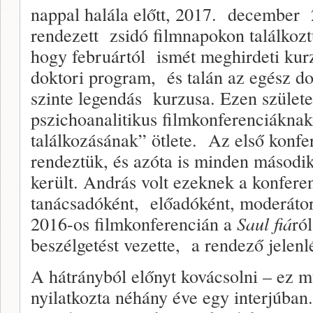
nappal halála előtt, 2017. december 2
rendezett zsidó filmnapokon találkozt
hogy februártól ismét meghirdeti kurz
doktori program, és talán az egész do
szinte legendás kurzusa. Ezen szület
pszichoanalitikus filmkonferenciáknak
találkozásának” ötlete. Az első konf
rendeztük, és azóta is minden másod
került. András volt ezeknek a konferen
tanácsadóként, előadóként, moderátor
2016-os filmkonferencián a
Saul fiá
ró
beszélgetést vezette, a rendező jelenl
A hátrányból előnyt kovácsolni – ez 
nyilatkozta néhány éve egy interjúban