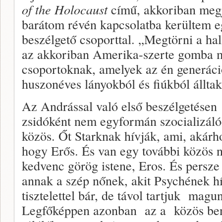
of the Holocaust
című, akkoriban megje
barátom révén kapcsolatba kerültem 
beszélgető csoporttal. „Megtörni a hal
az akkoriban Amerika-szerte gomba m
csoportoknak, amelyek az én generáci
huszonéves lányokból és fiúkból álltak
Az Andrással való első beszélgetésen
zsidóként nem egyformán szocializáló
közös. Őt Starknak hívják, ami, akárho
hogy Erős. És van egy további közös 
kedvenc görög istene, Eros. És persze 
annak a szép nőnek, akit Psychének 
tisztelettel bár, de távol tartjuk magu
Legfőképpen azonban az a közös ben