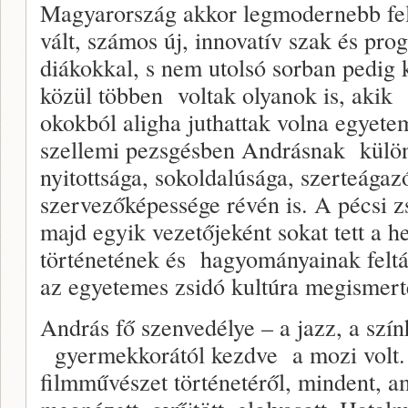
Magyarország akkor legmodernebb fel
vált, számos új, innovatív szak és pro
diákokkal, s nem utolsó sorban pedig k
közül többen voltak olyanok is, akik 
okokból aligha juthattak volna egyete
szellemi pezsgésben Andrásnak különö
nyitottsága, sokoldalúsága, szerteágaz
szervezőképessége révén is. A pécsi zs
majd egyik vezetőjeként sokat tett a h
történetének és hagyományainak feltá
az egyetemes zsidó kultúra megismerte
András fő szenvedélye – a jazz, a szín
gyermekkorától kezdve a mozi volt. 
filmművészet történetéről, mindent, a