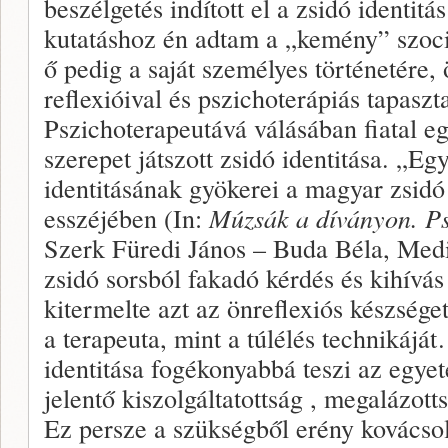
beszélgetés indított el a zsidó identitá
kutatáshoz én adtam a „kemény” szoci
ő pedig a saját személyes történetére
reflexióival és pszichoterápiás tapaszta
Pszichoterapeutává válásában fiatal e
szerepet játszott zsidó identitása. „Eg
identitásának gyökerei a magyar zsid
esszéjében (In:
Múzsák a díványon. Ps
Szerk Füredi János – Buda Béla, Medic
zsidó sorsból fakadó kérdés és kihív
kitermelte azt az önreflexiós készséget
a terapeuta, mint a túlélés technikájá
identitása fogékonyabbá teszi az egye
jelentő kiszolgáltatottság , megalázot
Ez persze a szükségből erény kovácsol