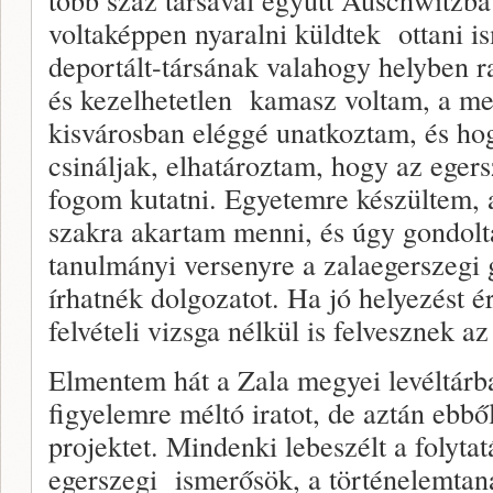
voltaképpen nyaralni küldtek ottani 
deportált-társának valahogy helyben 
és kezelhetetlen kamasz voltam, a me
kisvárosban eléggé unatkoztam, és hog
csináljak, elhatároztam, hogy az egers
fogom kutatni. Egyetemre készültem, 
szakra akartam menni, és úgy gondol
tanulmányi versenyre a zalaegerszegi g
írhatnék dolgozatot. Ha jó helyezést é
felvételi vizsga nélkül is felvesznek a
Elmentem hát a Zala megyei levéltárba
figyelemre méltó iratot, de aztán ebbő
projektet. Mindenki lebeszélt a folytat
egerszegi ismerősök, a történelemta