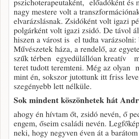
pszichoterapeutaként, előadóként és
nagy mestere volt a transzformációnak
elvarázslásnak. Zsidóként volt igazi pé
polgárként volt igazi zsidó. De távol ál
hiszen a várost is el tudta varázsolni: 
Művészetek háza, a rendelő, az egyete
szűk térben egyedülállóan kreatív m
teret tudott teremteni. Még az olyan 
mint én, sokszor jutottunk itt friss l
szegényebb lett nélküle.
Sok mindent köszönhetek hát Andr
ahogy én hívtam őt, zsidó nevén, ő pe
engem, őseim családi nevén. Legfőké
neki, hogy negyven éven át a barátom 