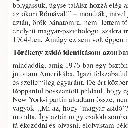
bolygassuk, úgyse találsz hozzá elég 
az ókori Rómával!” – mondták, mivel j
aztán, örök bánatomra, nem lettem tört
ehelyett magyar-pszichológia szakra 
1964-ben. Amúgy ez sem volt éppen ro
Törékeny zsidó identitásom azonb
mindaddig, amíg 1976-ban egy ösztönd
jutottam Amerikába. Igazi felszabadulá
és szellemileg egyaránt. De ért közben
Roppantul bosszantott például, hogy e
New York-i partin akadtam össze, nem
vagyok. „Mi az, hogy ’magyar zsidó’? 
mondta. Így aztán nagy csalódásomba
tájékozódni és olvasni, elolvastam pé