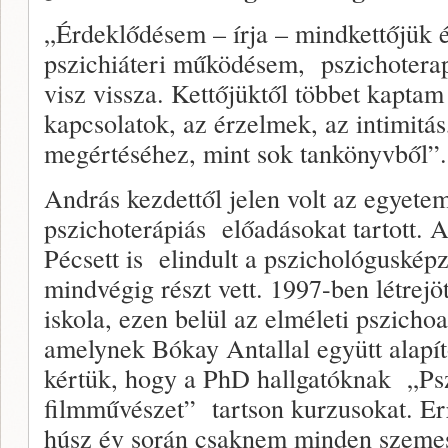
„Érdeklődésem – írja – mindkettőjük 
pszichiáteri működésem, pszichotera
visz vissza. Kettőjüktől többet kapta
kapcsolatok, az érzelmek, az intimit
megértéséhez, mint sok tankönyvből”.
András kezdettől jelen volt az egyete
pszichoterápiás előadásokat tartott. 
Pécsett is elindult a pszichológuské
mindvégig részt vett. 1997-ben létrejöt
iskola, ezen belül az elméleti pszicho
amelynek Bókay Antallal együtt alapít
kértük, hogy a PhD hallgatóknak „Psz
filmművészet” tartson kurzusokat. Er
húsz év során csaknem minden szemesz