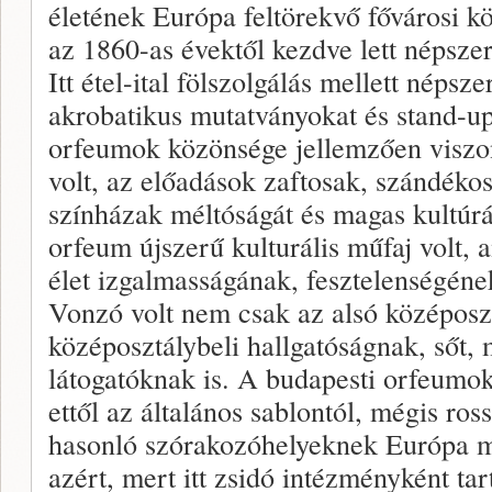
életének Európa feltörekvő fővárosi k
az 1860-as évektől kezdve lett népsz
Itt étel-ital fölszolgálás mellett népsz
akrobatikus mutatványokat és stand-u
orfeumok közönsége jellemzően viszo
volt, az előadások zaftosak, szándéko
színházak méltóságát és magas kultúrá
orfeum újszerű kulturális műfaj volt, 
élet izgalmasságának, fesztelenségéne
Vonzó volt nem csak az alsó középosz
középosztálybeli hallgatóságnak, sőt, 
látogatóknak is. A budapesti orfeumok
ettől az általános sablontól, mégis ros
hasonló szórakozóhelyeknek Európa m
azért, mert itt zsidó intézményként ta