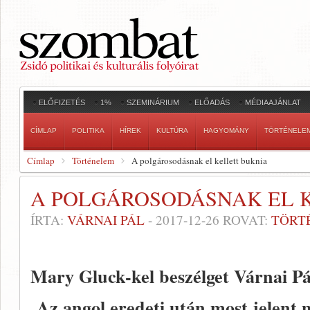
ELŐFIZETÉS
1%
SZEMINÁRIUM
ELŐADÁS
MÉDIAAJÁNLAT
CÍMLAP
POLITIKA
HÍREK
KULTÚRA
HAGYOMÁNY
TÖRTÉNELE
Címlap
Történelem
A polgárosodásnak el kellett buknia
A POLGÁROSODÁSNAK EL 
ÍRTA:
VÁRNAI PÁL
-
2017-12-26
ROVAT:
TÖRT
Mary Gluck-kel beszélget Várnai Pá
Az angol eredeti után most jelent