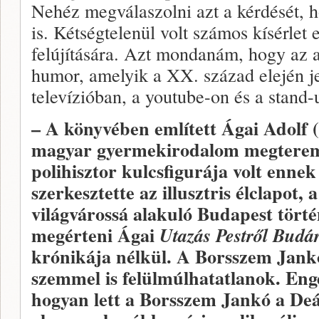
Nehéz megválaszolni azt a kérdését, h
is. Kétségtelenül volt számos kísérlet
felújítására. Azt mondanám, hogy az a f
humor, amelyik a XX. század elején j
televízióban, a youtube-on és a stand-
– A könyvében említett Ágai Adolf (
magyar gyermekirodalom megteremtő
polihisztor kulcsfigurája volt enne
szerkesztette az illusztris élclapot
világvárossá alakuló Budapest törté
megérteni Ágai
Utazás Pestről Budá
krónikája nélkül. A Borsszem Jankó
szemmel is felülmúlhatatlanok. Eng
hogyan lett a Borsszem Jankó a Deák