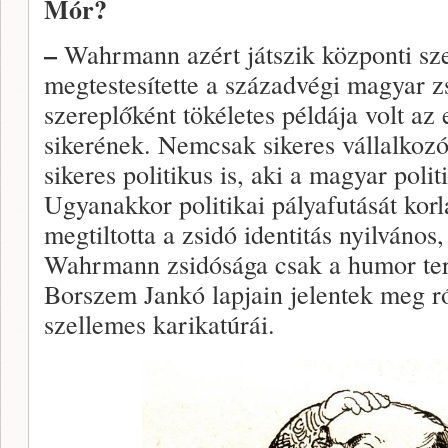
Mór?
–
Wahrmann azért játszik központi sz
megtestesítette a századvégi magyar zs
szereplőként tökéletes példája volt az
sikerének. Nemcsak sikeres vállalkozó
sikeres politikus is, aki a magyar politi
Ugyanakkor politikai pályafutását korl
megtiltotta a zsidó identitás nyilvános
Wahrmann zsidósága csak a humor terül
Borszem Jankó lapjain jelentek meg 
szellemes karikatúrái.