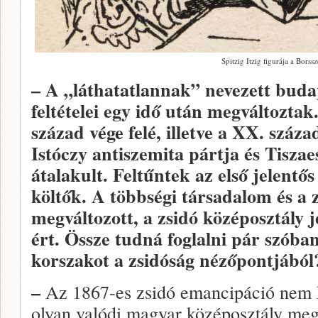
Spitzig Itzig figurája a Bors
– A „láthatatlannak” nevezett buda
feltételei egy idő után megváltoztak
század vége felé, illetve a XX. száza
Istóczy antiszemita pártja és Tiszaes
átalakult. Feltűntek az első jelentő
költők. A többségi társadalom és a 
megváltozott, a zsidó középosztály 
ért. Össze tudná foglalni pár szóban
korszakot a zsidóság nézőpontjából
–
Az 1867-es zsidó emancipáció nem ki
olyan valódi magyar középosztály meg