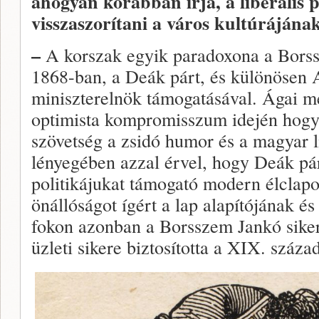
ahogyan korábban írja, a liberális p
visszaszorítani a város kultúrájának
–
A korszak egyik paradoxona a Bors
1868-ban, a Deák párt, és különösen
miniszterelnök támogatásával. Ágai m
optimista kompromisszum idején hogyan
szövetség a zsidó humor és a magyar l
lényegében azzal érvel, hogy Deák pár
politikájukat támogató modern élclapo
önállóságot ígért a lap alapítójának é
fokon azonban a Borsszem Jankó siker
üzleti sikere biztosította a XIX. száza