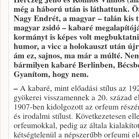
még a háború után is láthattunk. Ö
Nagy Endrét, a magyar – talán kis 
magyar zsidó – kabaré megalapítóját
kormányt is képes volt megbuktatni
humor, a vicc a holokauszt után újra
ám ez, sajnos, ma már a múlté. Ne
bármilyen kabaré Berlinben, Bécsb
Gyanítom, hogy nem.
–
A kabaré, mint előadási stílus az 19
gyökerei visszamennek a 20. század e
1907-ben kidolgozott az orfeum részér
és irodalmi stílust. Következetesen el
orfeumokkal, pedig az általa kialakíto
kétségtelenül a népszerűbb orfeumi e