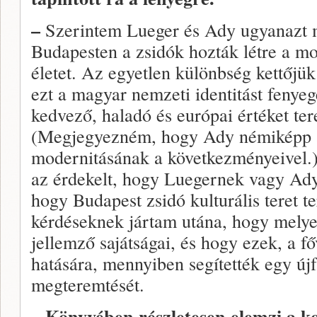
–
Szerintem Lueger és Ady ugyanazt 
Budapesten a zsidók hozták létre a mo
életet. Az egyetlen különbség kettőjük
ezt a magyar nemzeti identitást fenye
kedvező, haladó és európai értéket ter
(Megjegyezném, hogy Ady némiképp a
modernitásának a következményeivel
az érdekelt, hogy Luegernek vagy Ady
hogy Budapest zsidó kulturális teret t
kérdéseknek jártam utána, hogy melye
jellemző sajátságai, és hogy ezek, a fő
hatására, mennyiben segítették egy újfa
megteremtését.
– Könyvében részletesen elemzi a ko