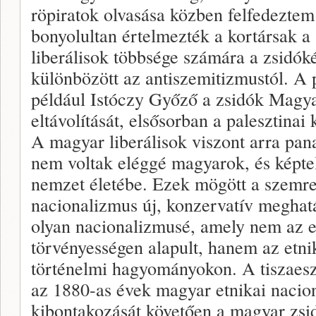
röpiratok olvasása közben felfedezte
bonyolultan értelmezték a kortársak a
liberálisok többsége számára a zsidók
különbözött az antiszemitizmustól. A p
például Istóczy Győző a zsidók Magya
eltávolítását, elsősorban a palesztinai
A magyar liberálisok viszont arra pan
nem voltak eléggé magyarok, és képtel
nemzet életébe. Ezek mögött a szemr
nacionalizmus új, konzervatív meghat
olyan nacionalizmusé, amely nem az e
törvényességen alapult, hanem az etnik
történelmi hagyományokon. A tiszaesz
az 1880-as évek magyar etnikai naci
kibontakozását követően a magyar zs