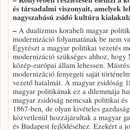
és társadalmi viszonyait, amelyek l
nagyszabású zsidó kultúra kialakul
–
A dualizmus korabeli magyar politika
modernizáció folyamatának be nem vall
Egyrészt a magyar politikai vezetés m
modernizáció szükséges ahhoz, hogy 
közép-európai állam lehessen. Másrészt
modernizáció fenyegeti saját történel
vezető hatalmát. A magyar zsidóság 1
magyar politikának ez a dilemmája ha
magyar zsidóság nemcsak politikai és 
1867-ben, de olyan kivételes gazdaság
közvetlenül hozzájárultak a magyar 
és Budapest fejlődéséhez. Ezekért a j