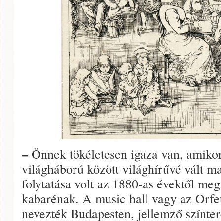
–
Önnek tökéletesen igaza van, amikor
világháború között világhírűvé vált m
folytatása volt az 1880-as évektől me
kabarénak. A music hall vagy az Orf
nevezték Budapesten, jellemző színter