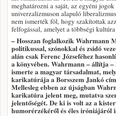
meghatározni a saját, az egyéni jogo
univerzalizmuson alapuló liberalizmu
nem ismerték föl, hogy szakítottak azz
felfogással, amelyet a többségi kultúra
– Hosszan foglalkozik Wahrmann M
politikussal, szónokkal és zsidó vez
alán csak Ferenc Józseféhez hasonlít
a könyvében. Wahrmann – állítja – kí
ismerte a magyar társadalmat, melye
karikatúrája a Borsszem Jankó című
Mellesleg ebben az újságban Wahr
karikatúra jelent meg, mutatva sze
jelentőségét. De ki is volt az a kist
humorérzékéről és éles iróniájáról