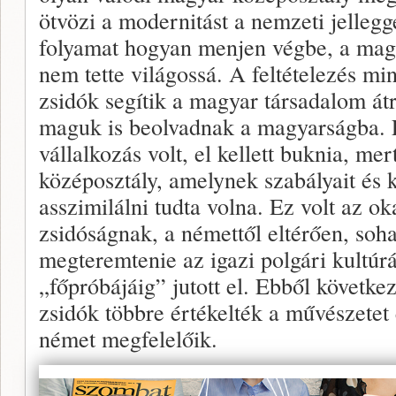
ötvözi a modernitást a nemzeti jelleg
folyamat hogyan menjen végbe, a magy
nem tette világossá. A feltételezés mi
zsidók segítik a magyar társadalom á
maguk is beolvadnak a magyarságba. E
vállalkozás volt, el kellett buknia, me
középosztály, amelynek szabályait és 
asszimilálni tudta volna. Ez volt az 
zsidóságnak, a némettől eltérően, soh
megteremtenie az igazi polgári kultúrá
„főpróbájáig” jutott el. Ebből követke
zsidók többre értékelték a művészetet 
német megfelelőik.