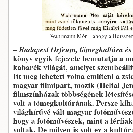
Wahrmann Mór – ahogy a Borsszem 
–
Budapest Orfeum, tömegkultúra és 
könyv egyik fejezete bemutatja a m
kabarék világát, amelyet szembeállít
Itt meg lehetett volna említeni a zs
magyar filmipart, mozik (Heltai Jen
filmszínházak többségének létesítés
volt a tömegkultúrának. Persze kih
világhírűvé vált magyar fotóművészet
hogy a fotóművészek, mint a férfiak
voltak. De milyen is volt ez a kultúr