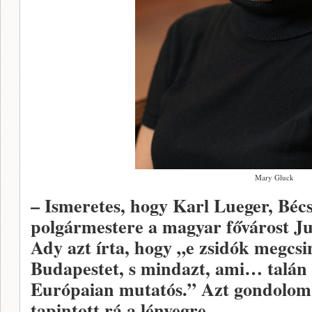
Mary Gluck
– Ismeretes, hogy Karl Lueger, Bécs
polgármestere a magyar fővárost J
Ady azt írta, hogy „e zsidók megcs
Budapestet, s mindazt, ami… talán ni
Európaian mutatós.” Azt gondolom,
tapintott rá a lényegre.