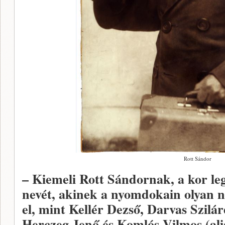
Rott Sándor
– Kiemeli Rott Sándornak, a kor l
nevét, akinek a nyomdokain olyan n
el, mint Kellér Dezső, Darvas Szilá
Herczeg Jenő és Komlós Vilmos (alia