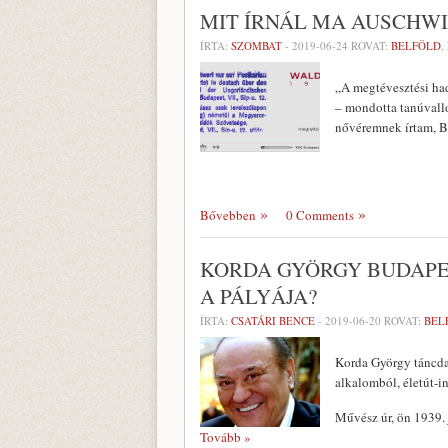
MIT ÍRNÁL MA AUSCHWI
ÍRTA:
SZOMBAT
-
2019-06-24
ROVAT:
BELFÖLD
,
„A megtévesztési had
– mondotta tanúvall
nővéremnek írtam, B
Bővebben
0 Comments
KORDA GYÖRGY BUDAPE
A PÁLYÁJA?
ÍRTA:
CSATÁRI BENCE
-
2019-06-20
ROVAT:
BEL
Korda György táncdal
alkalomból, életút-i
Művész úr, ön 1939.
Tovább »