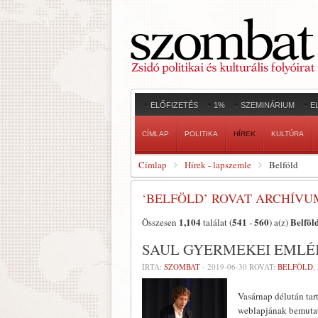
ELŐFIZETÉS
1%
SZEMINÁRIUM
E
CÍMLAP
POLITIKA
HÍREK
KULTÚRA
Címlap
Hírek - lapszemle
Belföld
‘BELFÖLD’ ROVAT ARCHÍVU
1,104
541
560
Belföl
Összesen
találat (
-
) a(z)
SAUL GYERMEKEI EMLÉ
ÍRTA:
SZOMBAT
-
2019-06-30
ROVAT:
BELFÖLD
,
Vasárnap délután ta
weblapjának bemutat