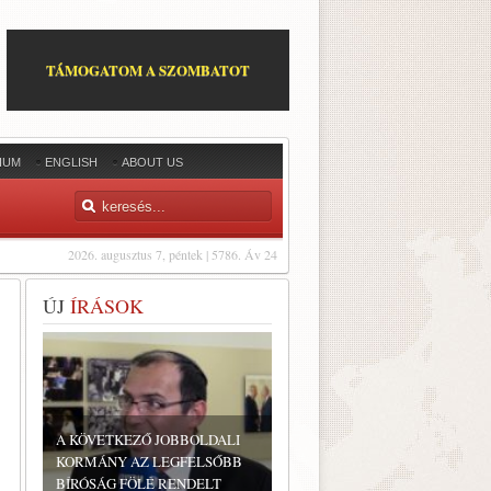
TÁMOGATOM A SZOMBATOT
IUM
ENGLISH
ABOUT US
2026. augusztus 7, péntek | 5786. Áv 24
ÚJ
ÍRÁSOK
A KÖVETKEZŐ JOBBOLDALI
KORMÁNY AZ LEGFELSŐBB
BÍRÓSÁG FÖLÉ RENDELT