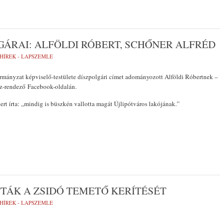
GÁRAI: ALFÖLDI RÓBERT, SCHŐNER ALFRÉD
HÍREK - LAPSZEMLE
ormányzat képviselő-testülete díszpolgári címet adományozott Alföldi Róbertnek –
ész-rendező Facebook-oldalán.
ert írta: „mindig is büszkén vallotta magát Újlipótváros lakójának.”
TTÁK A ZSIDÓ TEMETŐ KERÍTÉSÉT
HÍREK - LAPSZEMLE