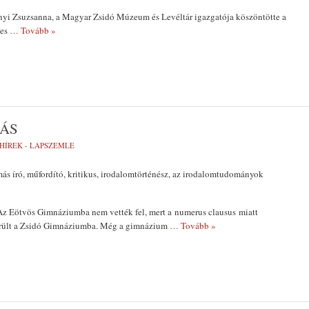
yi Zsuzsanna, a Magyar Zsidó Múzeum és Levéltár igazgatója köszöntötte a
mes
… Tovább »
ÁS
HÍREK - LAPSZEMLE
s író, műfordító, kritikus, irodalomtörténész, az irodalomtudományok
 Az Eötvös Gimnáziumba nem vették fel, mert a numerus clausus miatt
került a Zsidó Gimnáziumba. Még a gimnázium
… Tovább »