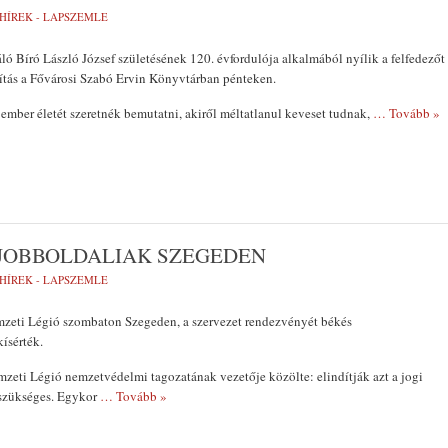
HÍREK - LAPSZEMLE
áló Bíró László József születésének 120. évfordulója alkalmából nyílik a felfedezőt
ítás a Fővárosi Szabó Ervin Könyvtárban pénteken.
n ember életét szeretnék bemutatni, akiről méltatlanul keveset tudnak,
… Tovább »
ŐJOBBOLDALIAK SZEGEDEN
HÍREK - LAPSZEMLE
zeti Légió szombaton Szegeden, a szervezet rendezvényét békés
ísérték.
zeti Légió nemzetvédelmi tagozatának vezetője közölte: elindítják azt a jogi
 szükséges. Egykor
… Tovább »