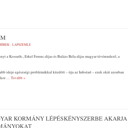
ÁM
HÍREK - LAPSZEMLE
nyt a Kossuth-, Erkel Ferenc-díjas és Balázs Béla-díjas magyar tévérendező, a
b ideje egészségi problémákkal küzdött – írja az Infostart – ezek okát azonban
kkor
… Tovább »
GYAR KORMÁNY LÉPÉSKÉNYSZERBE AKARJA
RMÁNYOKAT