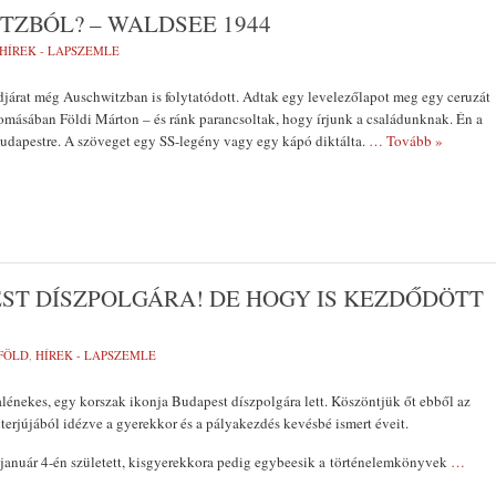
TZBÓL? – WALDSEE 1944
HÍREK - LAPSZEMLE
járat még Auschwitzban is folytatódott. Adtak egy levelezőlapot meg egy ceruzát
omásában Földi Márton – és ránk parancsoltak, hogy írjunk a családunknak. Én a
udapestre. A szöveget egy SS-legény vagy egy kápó diktálta.
… Tovább »
ST DÍSZPOLGÁRA! DE HOGY IS KEZDŐDÖTT
FÖLD
,
HÍREK - LAPSZEMLE
énekes, egy korszak ikonja Budapest díszpolgára lett. Köszöntjük őt ebből az
nterjújából idézve a gyerekkor és a pályakezdés kevésbé ismert éveit.
 január 4-én született, kisgyerekkora pedig egybeesik a történelemkönyvek
…