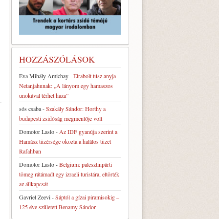
HOZZÁSZÓLÁSOK
Eva Mihály Amichay
-
Elrabolt túsz anyja
Netanjahunak: „A lányom egy hamaszos
unokával térhet haza”
sós csaba
-
Szakály Sándor: Horthy a
budapesti zsidóság megmentője volt
Domotor Laslo
-
Az IDF gyanúja szerint a
Hamász tüzérsége okozta a halálos tüzet
Rafahban
Domotor Laslo
-
Belgium: palesztinpárti
tömeg rátámadt egy izraeli turistára, eltörték
az állkapcsát
Gavriel Zeevi
-
Sáptól a gízai piramisokig –
125 éve született Benamy Sándor