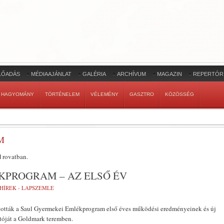
LŐADÁS
MÉDIAAJÁNLAT
GALÉRIA
ARCHÍVUM
MAGAZIN
REPERTÓR
HAGYOMÁNY
TÖRTÉNELEM
VÉLEMÉNY
GASZTRO
KÖZÖSSÉG
M
d
rovatban.
KPROGRAM – AZ ELSŐ ÉV
HÍREK - LAPSZEMLE
rtották a Saul Gyermekei Emlékprogram első éves működési eredményeinek és új
óját a Goldmark teremben.