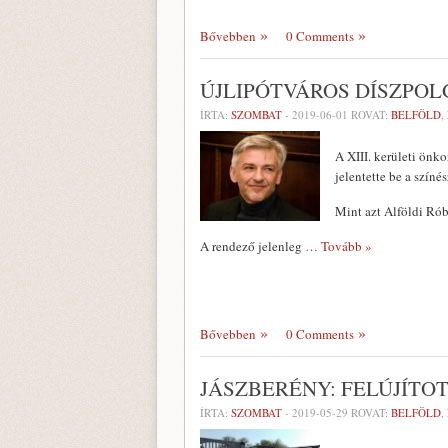
Bővebben
0 Comments
ÚJLIPÓTVÁROS DÍSZPOL
ÍRTA:
SZOMBAT
-
2019-06-01
ROVAT:
BELFÖLD
,
A XIII. kerületi önk
jelentette be a szín
Mint azt Alföldi Rób
A rendező jelenleg
… Tovább »
Bővebben
0 Comments
JÁSZBERÉNY: FELÚJÍTO
ÍRTA:
SZOMBAT
-
2019-05-29
ROVAT:
BELFÖLD
,