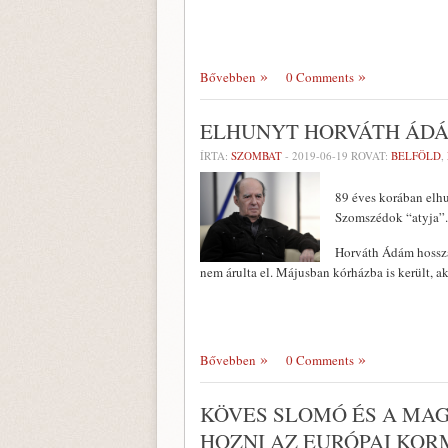
Bővebben
0 Comments
ELHUNYT HORVÁTH ÁD
ÍRTA:
SZOMBAT
-
2019-06-19
ROVAT:
BELFÖLD
,
89 éves korában elhu
Szomszédok “atyja”.
Horváth Ádám hosszab
nem árulta el. Májusban kórházba is került, a
Bővebben
0 Comments
KÖVES SLOMÓ ÉS A MA
HOZNI AZ EURÓPAI KO