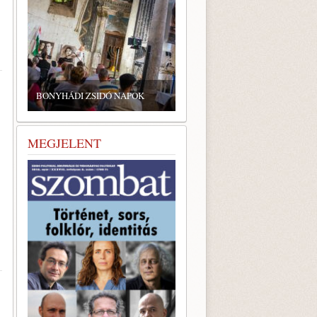
ZSIDÓ GASZTRONÓMIAI
TALÁLKOZÓ A BONYHÁDI
BONYHÁDI ZSIDÓ NAPOK
ZSINAGÓGÁBAN
MEGJELENT