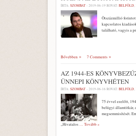
ÍRTA:
SZOMBAT
-
2019-06-19
ROVAT:
BELFÖLD
,
Ötszázmillió forinto
kapcsolatos kiadások
található, vagyis a p
Bővebben
7 Comments
AZ 1944-ES KÖNYVBEZ
ÜNNEPI KÖNYVHÉTEN
ÍRTA:
SZOMBAT
-
2019-06-16
ROVAT:
BELFÖLD
,
75 évvel ezelőtt, 1
belügyi államtitkár
megsemmisítését. Er
„Hivatalos
… Tovább »