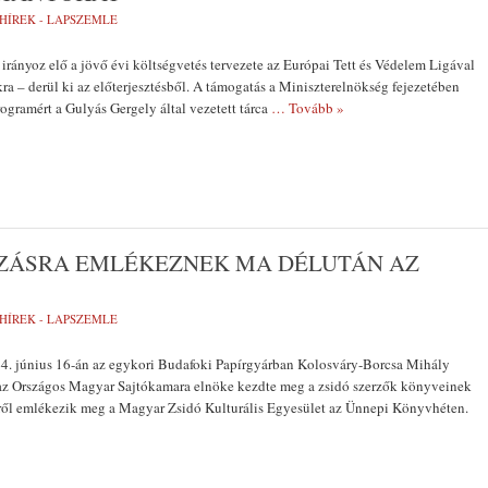
HÍREK - LAPSZEMLE
t irányoz elő a jövő évi költségvetés tervezete az Európai Tett és Védelem Ligával
ra – derül ki az előterjesztésből. A támogatás a Miniszterelnökség fejezetében
rogramért a Gulyás Gergely által vezetett tárca
… Tovább »
ÚZÁSRA EMLÉKEZNEK MA DÉLUTÁN AZ
HÍREK - LAPSZEMLE
944. június 16-án az egykori Budafoki Papírgyárban Kolosváry-Borcsa Mihály
, az Országos Magyar Sajtókamara elnöke kezdte meg a zsidó szerzők könyveinek
ről emlékezik meg a Magyar Zsidó Kulturális Egyesület az Ünnepi Könyvhéten.