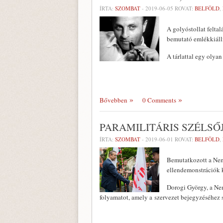
ÍRTA:
SZOMBAT
-
2019-06-05
ROVAT:
BELFÖLD
,
A golyóstollat feltal
bemutató emlékkiáll
A tárlattal egy olya
Bővebben
0 Comments
PARAMILITÁRIS SZÉLS
ÍRTA:
SZOMBAT
-
2019-06-01
ROVAT:
BELFÖLD
,
Bemutatkozott a Nem
ellendemonstrációk k
Dorogi György, a Nem
folyamatot, amely a szervezet bejegyzéséhez