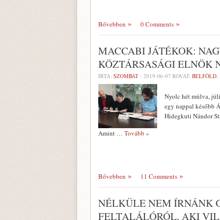
Bővebben
0 Comments
MACCABI JÁTÉKOK: NA
KÖZTÁRSASÁGI ELNÖK 
ÍRTA:
SZOMBAT
-
2019-06-07
ROVAT:
BELFÖLD
,
Nyolc hét múlva, jú
egy nappal később Á
Hidegkuti Nándor Sta
Amint
… Tovább »
Bővebben
11 Comments
NÉLKÜLE NEM ÍRNÁNK 
FELTALÁLÓRÓL, AKI VI