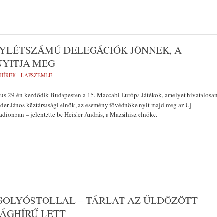
GYLÉTSZÁMÚ DELEGÁCIÓK JÖNNEK, A
NYITJA MEG
HÍREK - LAPSZEMLE
lius 29-én kezdődik Budapesten a 15. Maccabi Európa Játékok, amelyet hivatalosa
der János köztársasági elnök, az esemény fővédnöke nyit majd meg az Új
dionban – jelentette be Heisler András, a Mazsihisz elnöke.
GOLYÓSTOLLAL – TÁRLAT AZ ÜLDÖZÖTT
LÁGHÍRŰ LETT