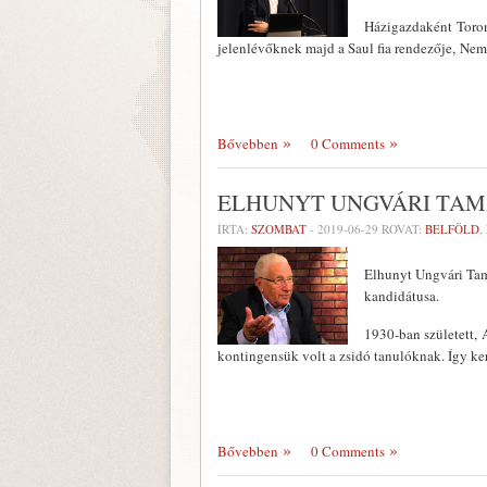
Házigazdaként Toron
jelenlévőknek majd a Saul fia rendezője, Ne
Bővebben
0 Comments
ELHUNYT UNGVÁRI TAM
ÍRTA:
SZOMBAT
-
2019-06-29
ROVAT:
BELFÖLD
,
Elhunyt Ungvári Tamá
kandidátusa.
1930-ban született,
kontingensük volt a zsidó tanulóknak. Így 
Bővebben
0 Comments