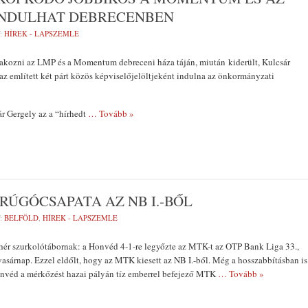
INDULHAT DEBRECENBEN
:
HÍREK - LAPSZEMLE
akozni az LMP és a Momentum debreceni háza táján, miután kiderült, Kulcsár
 az említett két párt közös képviselőjelöltjeként indulna az önkormányzati
ár Gergely az a “hírhedt
… Tovább »
RÚGÓCSAPATA AZ NB I.-BŐL
:
BELFÖLD
,
HÍREK - LAPSZEMLE
hér szurkolótábornak: a Honvéd 4-1-re legyőzte az MTK-t az OTP Bank Liga 33.,
vasárnap. Ezzel eldőlt, hogy az MTK kiesett az NB I.-ből. Még a hosszabbításban is
Honvéd a mérkőzést hazai pályán tíz emberrel befejező MTK
… Tovább »