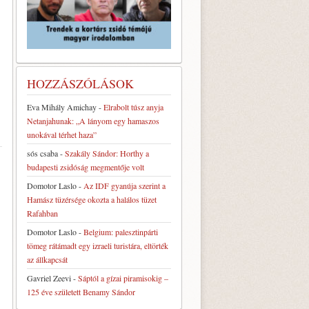
HOZZÁSZÓLÁSOK
Eva Mihály Amichay
-
Elrabolt túsz anyja
Netanjahunak: „A lányom egy hamaszos
unokával térhet haza”
sós csaba
-
Szakály Sándor: Horthy a
budapesti zsidóság megmentője volt
Domotor Laslo
-
Az IDF gyanúja szerint a
Hamász tüzérsége okozta a halálos tüzet
Rafahban
Domotor Laslo
-
Belgium: palesztinpárti
tömeg rátámadt egy izraeli turistára, eltörték
az állkapcsát
»
Gavriel Zeevi
-
Sáptól a gízai piramisokig –
125 éve született Benamy Sándor