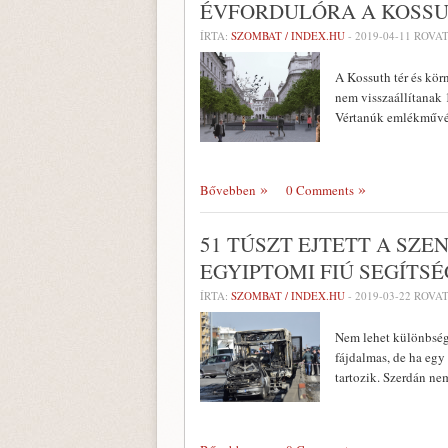
ÉVFORDULÓRA A KOSSU
ÍRTA:
SZOMBAT / INDEX.HU
-
2019-04-11
ROVAT
A Kossuth tér és kör
nem visszaállítanak 
Vértanúk emlékművét
Bővebben
0 Comments
51 TÚSZT EJTETT A SZ
EGYIPTOMI FIÚ SEGÍT
ÍRTA:
SZOMBAT / INDEX.HU
-
2019-03-22
ROVAT
Nem lehet különbsége
fájdalmas, de ha egy
tartozik. Szerdán n