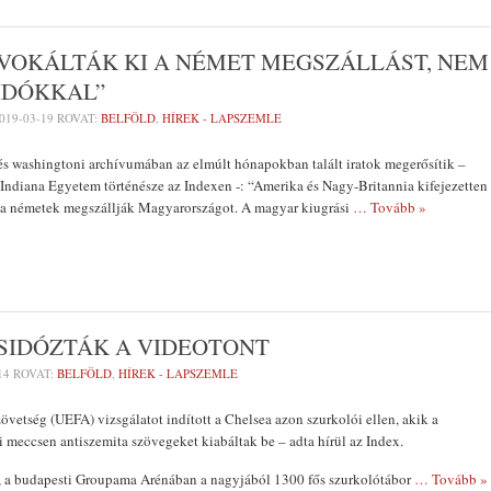
VOKÁLTÁK KI A NÉMET MEGSZÁLLÁST, NEM
IDÓKKAL”
019-03-19
ROVAT:
BELFÖLD
,
HÍREK - LAPSZEMLE
és washingtoni archívumában az elmúlt hónapokban talált iratok megerősítik –
z Indiana Egyetem történésze az Indexen -: “Amerika és Nagy-Britannia kifejezetten
y a németek megszállják Magyarországot. A magyar kiugrási
… Tovább »
SIDÓZTÁK A VIDEOTONT
14
ROVAT:
BELFÖLD
,
HÍREK - LAPSZEMLE
övetség (UEFA) vizsgálatot indított a Chelsea azon szurkolói ellen, akik a
ni meccsen antiszemita szövegeket kiabáltak be – adta hírül az Index.
a, a budapesti Groupama Arénában a nagyjából 1300 fős szurkolótábor
… Tovább »