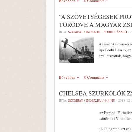
Bővebben
0 Comments
“A SZÖVETSÉGESEK PRO
TÖRŐDVE A MAGYAR ZS
ÍRTA:
SZOMBAT / INDEX.HU, BORHI LÁSZLÓ
-
2
Az amerikai hírszerz
írja Borhi László, a
arra játszottak, hog
Bővebben
0 Comments
CHELSEA SZURKOLÓK Z
ÍRTA:
SZOMBAT / INDEX.HU / 444.HU
-
2018-12-
Az Európai Futballsz
csütörtöki Vidi elle
“A Telegraph azt írj