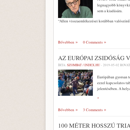
legnagyobb könyvkiad
sem a kiadására.
“Allen visszaemlékezései korábban valószínű
Bővebben
0 Comments
AZ EURÓPAI ZSIDÓSÁG 
ÍRTA:
SZOMBAT / INDEX.HU
-
2019-05-02
ROVAT
Európában gyorsan te
ezzel kapcsolatos ta
jelentésében. A hel
»
Bővebben
3 Comments
100 MÉTER HOSSZÚ TRI