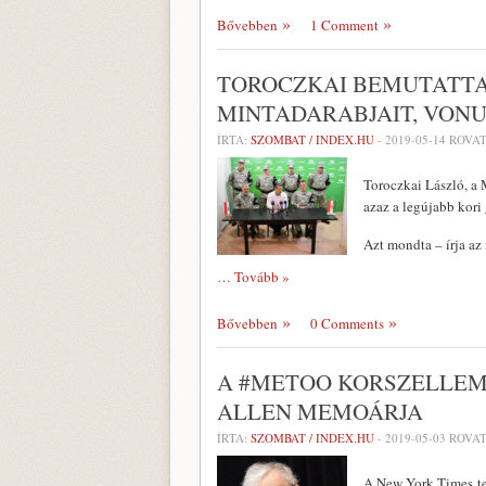
Bővebben
1 Comment
TOROCZKAI BEMUTATTA
MINTADARABJAIT, VONU
ÍRTA:
SZOMBAT / INDEX.HU
-
2019-05-14
ROVAT
Toroczkai László, a 
azaz a legújabb kori
Azt mondta – írja az
… Tovább »
Bővebben
0 Comments
A #METOO KORSZELLEM
ALLEN MEMOÁRJA
ÍRTA:
SZOMBAT / INDEX.HU
-
2019-05-03
ROVAT
A New York Times te