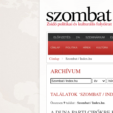
ELŐFIZETÉS
1%
SZEMINÁRIUM
E
CÍMLAP
POLITIKA
HÍREK
KULTÚRA
Címlap
Szombat / Index.hu
ARCHÍVUM
Szerző:
TALÁLATOK ‘SZOMBAT / IND
9
Szombat / Index.hu
Összesen
találat :
.
A DUNA PARTI CIPŐKBE