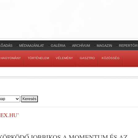
LŐADÁS
MÉDIAAJÁNLAT
GALÉRIA
ARCHÍVUM
MAGAZIN
REPERTÓR
HAGYOMÁNY
TÖRTÉNELEM
VÉLEMÉNY
GASZTRO
KÖZÖSSÉG
EX.HU’
 KÖPKÖDŐ JOBBIKOS A MOMENTUM ÉS AZ