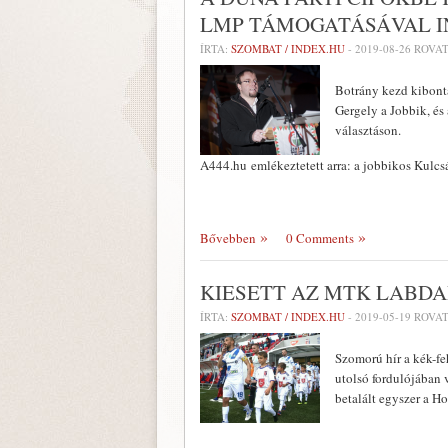
LMP TÁMOGATÁSÁVAL 
ÍRTA:
SZOMBAT / INDEX.HU
-
2019-08-26
ROVAT
Botrány kezd kibont
Gergely a Jobbik, és
választáson.
A444.hu emlékeztetett arra: a jobbikos Kulcs
Bővebben
0 Comments
KIESETT AZ MTK LABDA
ÍRTA:
SZOMBAT / INDEX.HU
-
2019-05-19
ROVAT
Szomorú hír a kék-fe
utolsó fordulójában 
betalált egyszer a 