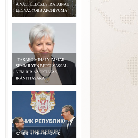
A NÁCI ÜLDÖZÉS IRATAINAK
LEGNAGYOBB ARCHÍVUMA
“TAKARÓ MIHÁLY IMMÁR
SEMMILYEN BEFOLYÁSSAL
NEM BÍR AZ OKTATÁS
IRÁNYÍTÁSÁRA”
SZERBIA IZRAEL EGYIK