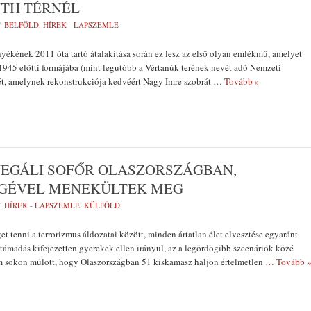
TH TÉRNÉL
:
BELFÖLD
,
HÍREK - LAPSZEMLE
nyékének 2011 óta tartó átalakítása során ez lesz az első olyan emlékmű, amelyet
1945 előtti formájába (mint legutóbb a Vértanúk terének nevét adó Nemzeti
, amelynek rekonstrukciója kedvéért Nagy Imre szobrát
… Tovább »
ENEGÁLI SOFŐR OLASZORSZÁGBAN,
SÉGÉVEL MENEKÜLTEK MEG
:
HÍREK - LAPSZEMLE
,
KÜLFÖLD
t tenni a terrorizmus áldozatai között, minden ártatlan élet elvesztése egyaránt
 támadás kifejezetten gyerekek ellen irányul, az a legördögibb szcenáriók közé
em sokon múlott, hogy Olaszországban 51 kiskamasz haljon értelmetlen
… Tovább 