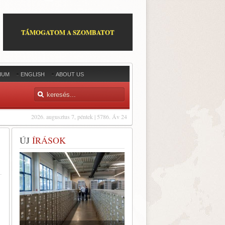
TÁMOGATOM A SZOMBATOT
IUM
ENGLISH
ABOUT US
2026. augusztus 7, péntek | 5786. Áv 24
ÚJ
ÍRÁSOK