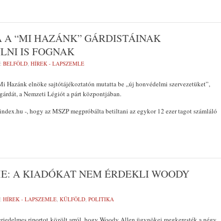
 A “MI HAZÁNK” GÁRDISTÁINAK
LNI IS FOGNAK
:
BELFÖLD
,
HÍREK - LAPSZEMLE
Mi Hazánk elnöke sajtótájékoztatón mutatta be „új honvédelmi szervezetüket”,
 gárdát, a Nemzeti Légiót a párt központjában.
 index.hu -, hogy az MSZP megpróbálta betiltani az egykor 12 ezer tagot számláló
E: A KIADÓKAT NEM ÉRDEKLI WOODY
:
HÍREK - LAPSZEMLE
,
KÜLFÖLD
,
POLITIKA
rjedelmes riportot közölt arról, hogy Woody Allen ügynökei megkeresték a négy