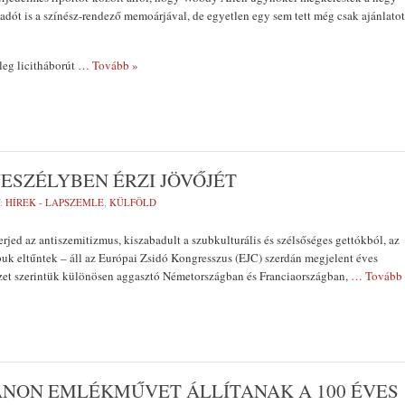
ót is a színész-rendező memoárjával, de egyetlen egy sem tett még csak ajánlatot
leg licitháborút
… Tovább »
VESZÉLYBEN ÉRZI JÖVŐJÉT
:
HÍREK - LAPSZEMLE
,
KÜLFÖLD
rjed az antiszemitizmus, kiszabadult a szubkulturális és szélsőséges gettókból, az
buk eltűntek – áll az Európai Zsidó Kongresszus (EJC) szerdán megjelent éves
yzet szerintük különösen aggasztó Németországban és Franciaországban,
… Tovább
ANON EMLÉKMŰVET ÁLLÍTANAK A 100 ÉVES