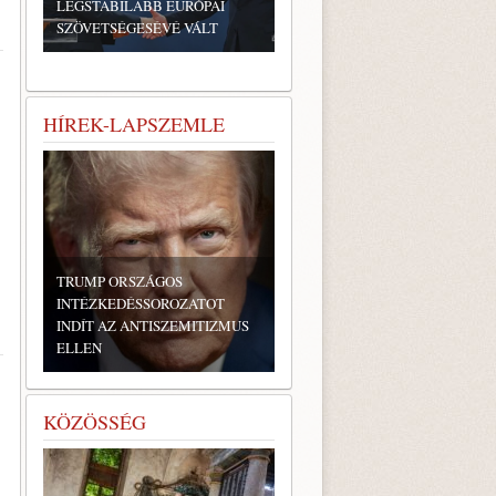
LEGSTABILABB EURÓPAI
SZÖVETSÉGESÉVÉ VÁLT
HÍREK-LAPSZEMLE
TRUMP ORSZÁGOS
INTÉZKEDÉSSOROZATOT
INDÍT AZ ANTISZEMITIZMUS
ELLEN
KÖZÖSSÉG