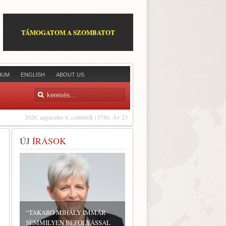
TÁMOGATOM A SZOMBATOT
IUM
ENGLISH
ABOUT US
2026. augusztus 6, csütörtök | 5786. Áv 23
ÚJ
ÍRÁSOK
“TAKARÓ MIHÁLY IMMÁR
SEMMILYEN BEFOLYÁSSAL