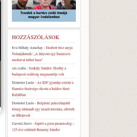
HOZZÁSZÓLÁSOK
Eva Mihály Amichay
-
Elrabolt túsz anyja
Netanjahunak: „A lányom egy hamaszos
unokával térhet haza”
sós csaba
-
Szakály Sándor: Horthy a
budapesti zsidóság megmentője volt
Domotor Laslo
-
Az IDF gyanúja szerint a
Hamász tüzérsége okozta a halálos tüzet
Rafahban
Domotor Laslo
-
Belgium: palesztinpárti
tömeg rátámadt egy izraeli turistára, eltörték
az állkapcsát
Gavriel Zeevi
-
Sáptól a gízai piramisokig –
125 éve született Benamy Sándor