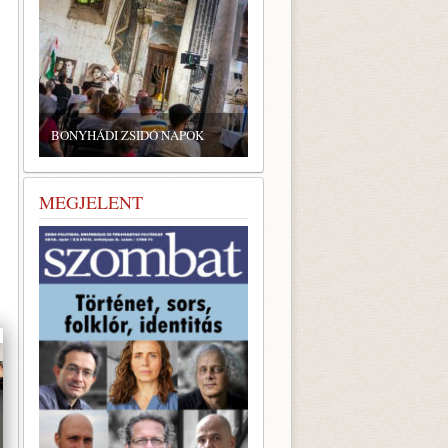
ZSIDÓ GASZTRONÓMIAI
TALÁLKOZÓ A BONYHÁDI
NYHÁDI ZSIDÓ NAPOK
ZSINAGÓGÁBAN
MEGJELENT