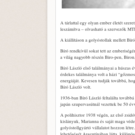
A tárlattal egy olyan ember életét szer
leszámítva – olvasható a szervezők MTI
A kiállításon a golyóstollak mellett Bír
Bíró rendkívül sokat tett az emberiségé
a világ nagyobb részén Biro-pen, Biron
Bíró László első találmányai a húszas é
érdekes találmánya volt a házi “gőzmosóg
energiáját. Kevesen tudják továbbá, hog
Bíró László volt.
1936-ban Bíró László feltalálta tovább
japán szupervasútnál vezettek be 50 év
A polihisztor 1938 végén, az első zsid
kislányuk, Marianna és saját maga véde
golyóstollgyártó vállalatot hozzon létre
lehetőségét Argentínában látta, különös