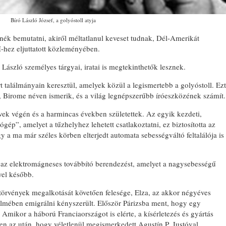
Bíró László József, a golyóstoll atyja
etnék bemutatni, akiről méltatlanul keveset tudnak, Dél-Amerikát
-hez eljuttatott közleményében.
ó László személyes tárgyai, iratai is megtekinthetők lesznek.
rt találmányain keresztül, amelyek közül a legismertebb a golyóstoll. Ezt
, Birome néven ismerik, és a világ legnépszerűbb íróeszközének számít.
vek végén és a harmincas években születettek. Az egyik kezdeti,
ép”, amelyet a tűzhelyhez lehetett csatlakoztatni, ez biztosította az
y a ma már széles körben elterjedt automata sebességváltó feltalálója is
á az elektromágneses továbbító berendezést, amelyet a nagysebességű
vel később.
ótörvények megalkotását követően felesége, Elza, az akkor négyéves
lmében emigrálni kényszerült. Először Párizsba ment, hogy egy
. Amikor a háború Franciaországot is elérte, a kísérletezés és gyártás
en az után, hogy véletlenül megismerkedett Agustín P. Justóval,