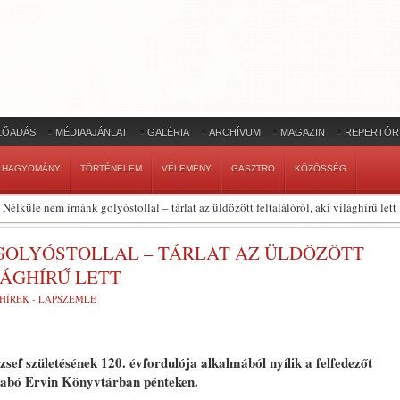
LŐADÁS
MÉDIAAJÁNLAT
GALÉRIA
ARCHÍVUM
MAGAZIN
REPERTÓR
HAGYOMÁNY
TÖRTÉNELEM
VÉLEMÉNY
GASZTRO
KÖZÖSSÉG
Nélküle nem írnánk golyóstollal – tárlat az üldözött feltalálóról, aki világhírű lett
GOLYÓSTOLLAL – TÁRLAT AZ ÜLDÖZÖTT
LÁGHÍRŰ LETT
HÍREK - LAPSZEMLE
ózsef születésének 120. évfordulója alkalmából nyílik a felfedezőt
Szabó Ervin Könyvtárban pénteken.