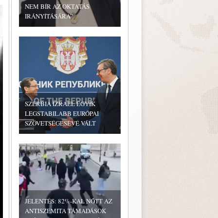
NEM BÍR AZ OKTATÁS
IRÁNYÍTÁSÁRA”
SZERBIA IZRAEL EGYIK
LEGSTABILABB EURÓPAI
SZÖVETSÉGESÉVÉ VÁLT
JELENTÉS: 82%-KAL NŐTT AZ
ANTISZEMITA TÁMADÁSOK