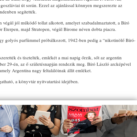
goszláviai út során. Ezzel az ajánlással könnyen megszerezte az
indenben segítették.
n végül jól működő tollat alkotott, amelyet szabadalmaztatott, a Bíró
ör Eterpen, majd Stratopen, végül Birome néven dobta piacra.
egy golyós parfümmel próbálkozott, 1942-ben pedig a “nikotinölő Bíró-
BO
erették és tisztelték, emlékét a mai napig őrzik, sőt az argentin
ber 29-én, az ő születésnapján rendezik meg. Bíró László arcképével
 amely Argentína nagy feltalálóinak állít emléket.
gatható, a könyvtár nyitvatartási idejében.