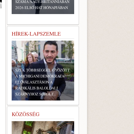
SZÁMA NAGY-BRITANNIÁBAN
2026 ELSŐ HAT HÓNAPJÁBAN
HÍREK-LAPSZEMLE
SZŰK TÖBBSÉGGEL GYŐZÖTT
A MICHIGANI DEMOKRATA
ELŐVÁLASZTÁSON A
RADIKÁLIS BALOLDALI
SZÁRNYHOZ SOROLT...
KÖZÖSSÉG