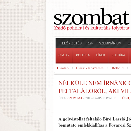
ELŐFIZETÉS
1%
SZEMINÁRIUM
E
CÍMLAP
POLITIKA
HÍREK
KULTÚRA
Címlap
Hírek - lapszemle
Belföld
NÉLKÜLE NEM ÍRNÁNK 
FELTALÁLÓRÓL, AKI VI
ÍRTA:
SZOMBAT
-
2019-06-05
ROVAT:
BELFÖLD
,
A golyóstollat feltaláló Bíró László J
bemutató emlékkiállítás a Fővárosi 