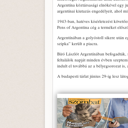
Argentína köztársasági elnökével egy ju
argentínai kiutazás engedélyeit, ahol m
1943-ban, hatéves kísérletezést követőe
Pens of Argentina cég a terméket elősz
Argentínában a golyóstoll sikere után 
szipka” került a piacra.
Bíró Lászlót Argentínában befogadták, sz
feltalálók napját minden évben szeptem
indult el továbbá az a bélyegsorozat is,
A budapesti tárlat június 29-ig lesz láto