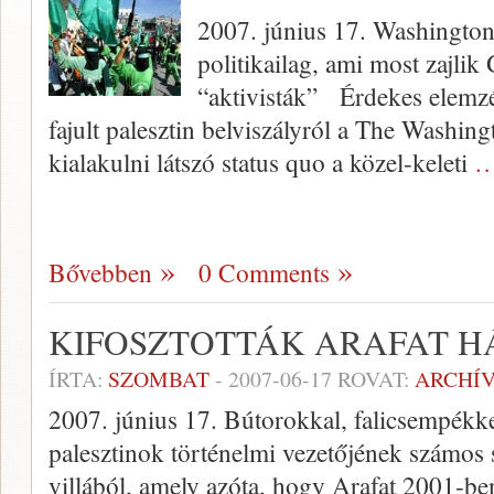
2007. június 17. Washington 
politikailag, ami most za
“aktivisták” Érdekes elemzé
fajult palesztin belviszályról a The Washing
kialakulni látszó status quo a közel-keleti
…
Bővebben
0 Comments
KIFOSZTOTTÁK ARAFAT H
ÍRTA:
SZOMBAT
-
2007-06-17
ROVAT:
ARCHÍ
2007. június 17. Bútorokkal, falicsempékke
palesztinok történelmi vezetőjének számos 
villából, amely azóta, hogy Arafat 2001-ben