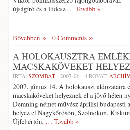
Viktor politikusszerző rajongótáborával
újságíró és a Fidesz
… Tovább »
Bővebben
0 Comments
A HOLOKAUSZTRA EMLÉK
MACSKAKÖVEKET HELYEZ
ÍRTA:
SZOMBAT
-
2007-06-14
ROVAT:
ARCHÍ
2007. június 14. A holokauszt áldozataira 
macskaköveket helyeznek el a jövő héten ny
Demning német művész áprilisi budapesti a
helyez el Nagykőrösön, Szolnokon, Kisku
Újfehértón,
… Tovább »