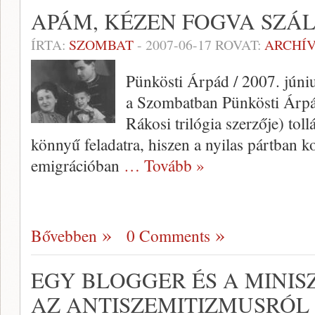
APÁM, KÉZEN FOGVA SZÁLA
ÍRTA:
SZOMBAT
-
2007-06-17
ROVAT:
ARCHÍ
Pünkösti Árpád / 2007. júniu
a Szombatban Pünkösti Árpád
Rákosi trilógia szerzője) tol
könnyű feladatra, hiszen a nyilas pártban ko
emigrációban
… Tovább »
Bővebben
0 Comments
EGY BLOGGER ÉS A MINIS
AZ ANTISZEMITIZMUSRÓL