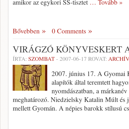
amikor az egykori SS-tisztet
… Tovább »
Bővebben
0 Comments
VIRÁGZÓ KÖNYVESKERT A
ÍRTA:
SZOMBAT
-
2007-06-17
ROVAT:
ARCHÍ
2007. június 17. A Gyomai
alapítók által teremtett hag
nyomdászatban, a márkanév a
meghatározó. Niedzielsky Katalin Múlt és 
mellett Gyomán. A népies barokk stílusú cs