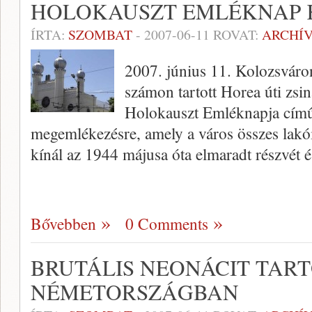
HOLOKAUSZT EMLÉKNAP 
ÍRTA:
SZOMBAT
-
2007-06-11
ROVAT:
ARCHÍ
2007. június 11. Kolozsváro
számon tartott Horea úti zsi
Holokauszt Emléknapja című
megemlékezésre, amely a város összes lakó
kínál az 1944 májusa óta elmaradt részvét 
Bővebben
0 Comments
BRUTÁLIS NEONÁCIT TAR
NÉMETORSZÁGBAN