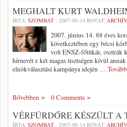
MEGHALT KURT WALDHEI
ÍRTA:
SZOMBAT
-
2007-06-14
ROVAT:
ARCHÍ
2007. június 14. 88 éves kor
következtében egy bécsi kó
volt ENSZ-főtitkár, osztrák
hírnevét e két magas tisztségen kívül anna
elnökválasztási kampánya idején
… Tovább
Bővebben
0 Comments
VÉRFÜRDŐRE KÉSZÜLT A 
ÍRTA:
SZOMBAT
-
2007-06-14
ROVAT:
ARCHÍ