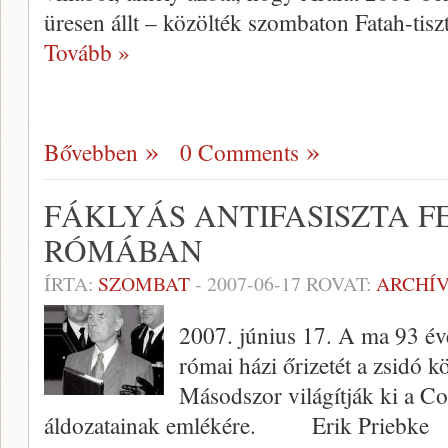
üresen állt – közölték szombaton Fatah-tis
Tovább »
Bővebben
0 Comments
FÁKLYÁS ANTIFASISZTA 
RÓMÁBAN
ÍRTA:
SZOMBAT
-
2007-06-17
ROVAT:
ARCHÍ
2007. június 17. A ma 93 éve
római házi őrizetét a zsidó kö
Másodszor világítják ki a C
áldozatainak emlékére. Erik Priebke El