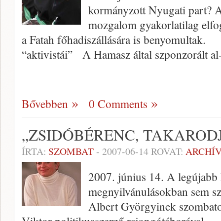
kormányzott Nyugati part? A
mozgalom gyakorlatilag elfo
a Fatah főhadiszállására is benyomultak
“aktivistái” A Hamasz által szponzorált a
Bővebben
0 Comments
„ZSIDÓBÉRENC, TAKARODJ
ÍRTA:
SZOMBAT
-
2007-06-14
ROVAT:
ARCHÍ
2007. június 14. A legújabb 
megnyilvánulásokban sem sz
Albert Györgyinek szombato