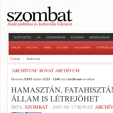
ELŐFIZETÉS
1%
SZEMINÁRIUM
ELŐADÁS
MÉDIAAJÁNLAT
CÍMLAP
POLITIKA
HÍREK
KULTÚRA
HAGYOMÁNY
TÖRTÉNELE
Címlap
Archívum
‘ARCHÍVUM’ ROVAT ARCHÍVUM
5,835
1221
1240
Archívum
Összesen
találat (
-
) a(z)
rovatban.
HAMASZTÁN, FATAHISZTÁN
ÁLLAM IS LÉTREJÖHET
ÍRTA:
SZOMBAT
-
2007-06-17
ROVAT:
ARCHÍ