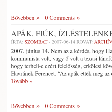
Bővebben
0 Comments
APÁK, FIÚK, ÍZLÉSTELEN
ÍRTA:
SZOMBAT
-
2007-06-14
ROVAT:
ARCHÍ
2007. június 14. Nem az a kérdés, hogy Hav
kommunista volt, vagy ő volt a texasi láncf
hogy terheli-e ezért felelősség, erkölcsi k
Havránek Ferencet. “Az apák ették meg az e
Tovább »
Bővebben
0 Comments