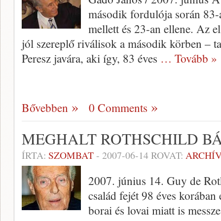
második fordulója során 83-a
mellett és 23-an ellene. Az 
jól szereplő riválisok a második körben – ta
Peresz javára, aki így, 83 éves
… Tovább »
Bővebben
0 Comments
MEGHALT ROTHSCHILD B
ÍRTA:
SZOMBAT
-
2007-06-14
ROVAT:
ARCHÍ
2007. június 14. Guy de Roth
család fejét 98 éves korában 
borai és lovai miatt is mes