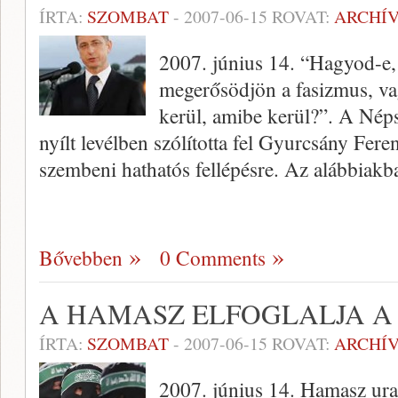
ÍRTA:
SZOMBAT
-
2007-06-15
ROVAT:
ARCHÍ
2007. június 14. “Hagyod-e,
megerősödjön a fasizmus, va
kerül, amibe kerül?”. A Nép
nyílt levélben szólította fel Gyurcsány Fere
szembeni hathatós fellépésre. Az alábbiak
Bővebben
0 Comments
A HAMASZ ELFOGLALJA A
ÍRTA:
SZOMBAT
-
2007-06-15
ROVAT:
ARCHÍ
2007. június 14. Hamasz ural