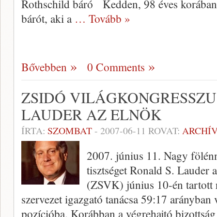
Rothschild báró Kedden, 98 éves korában 
bárót, aki a
… Tovább »
Bővebben
0 Comments
ZSIDÓ VILÁGKONGRESSZUS
LAUDER AZ ELNÖK
ÍRTA:
SZOMBAT
-
2007-06-11
ROVAT:
ARCHÍ
2007. június 11. Nagy fölénn
tisztséget Ronald S. Lauder 
(ZSVK) június 10-én tartott 
szervezet igazgató tanácsa 59:17 arányban v
pozícióba. Korábban a végrehajtó bizottsá