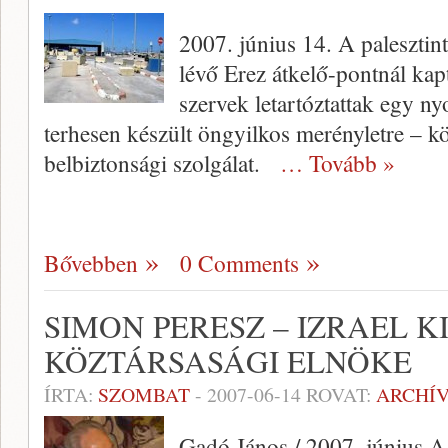
2007. június 14. A palesztint
lévő Erez átkelő-pontnál kapt
szervek letartóztattak egy ny
terhesen készült öngyilkos merényletre – köz
belbiztonsági szolgálat.
… Tovább »
Bővebben
0 Comments
SIMON PERESZ – IZRAEL K
KÖZTÁRSASÁGI ELNÖKE
ÍRTA:
SZOMBAT
-
2007-06-14
ROVAT:
ARCHÍ
Gadó János / 2007. június A