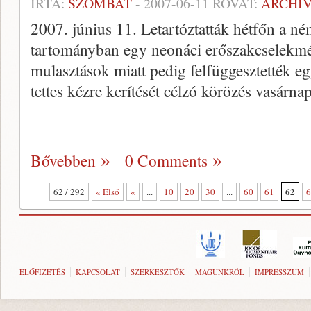
ÍRTA:
SZOMBAT
-
2007-06-11
ROVAT:
ARCHÍ
2007. június 11. Letartóztatták hétfőn a n
tartományban egy neonáci erőszakcselekmény
mulasztások miatt pedig felfüggesztették eg
tettes kézre kerítését célzó körözés vasárna
Bővebben
0 Comments
62
62 / 292
« Első
«
...
10
20
30
...
60
61
6
ELŐFIZETÉS
KAPCSOLAT
SZERKESZTŐK
MAGUNKRÓL
IMPRESSZUM