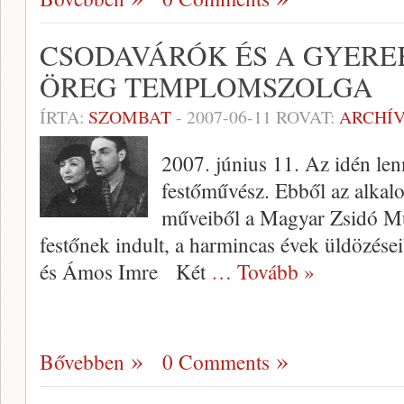
CSODAVÁRÓK ÉS A GYER
ÖREG TEMPLOMSZOLGA
ÍRTA:
SZOMBAT
-
2007-06-11
ROVAT:
ARCHÍ
2007. június 11. Az idén l
festőművész. Ebből az alkalo
műveiből a Magyar Zsidó 
festőnek indult, a harmincas évek üldözé
és Ámos Imre Két
… Tovább »
Bővebben
0 Comments