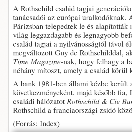
A Rothschild család tagjai generációko
tanácsadói az európai uralkodóknak. 
Párizsban telepedtek le és alapították
világ leggazdagabb és legnagyobb befo
család tagjai a nyilvánosságtól távol é
megváltozott Guy de Rothschilddal, ak
Time Magazine
-nak, hogy felhagy a b
néhány mítoszt, amely a család körül 
A bank 1981-ben állami kézbe került a
következményeként, majd később fia, D
családi hálózatot
Rothschild & Cie Ba
Rothschild a franciaországi zsidó közö
(Forrás: Index)