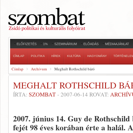
ELŐFIZETÉS
1%
SZEMINÁRIUM
ELŐADÁS
MÉDIAAJÁNLAT
CÍMLAP
POLITIKA
HÍREK
KULTÚRA
HAGYOMÁNY
TÖRTÉNELE
Címlap
Archívum
Meghalt Rothschild báró
MEGHALT ROTHSCHILD BÁ
ÍRTA:
SZOMBAT
-
2007-06-14
ROVAT:
ARCHÍ
2007. június 14.
Guy de Rothschild 
fejét 98 éves korában érte a halál.