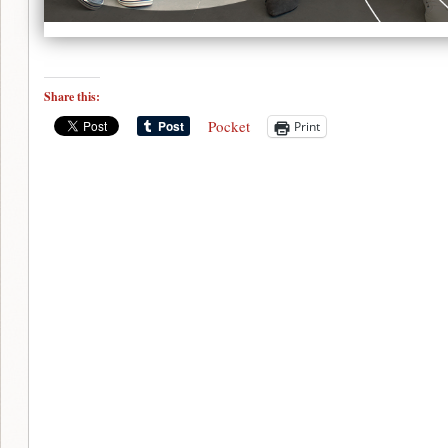
Share this:
Pocket
Print