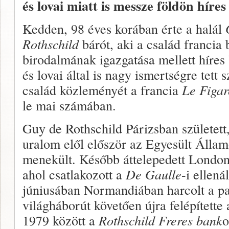
és lovai miatt is messze földön híres 
Kedden, 98 éves korában érte a halál
Rothschild
bárót, aki a család francia 
birodalmának igazgatása mellett híres 
és lovai által is nagy ismertségre tett 
család közleményét a francia
Le Figa
le mai számában.
Guy de Rothschild Párizsban született,
uralom elől először az Egyesült Álla
menekült. Később áttelepedett Londo
ahol csatlakozott a
De Gaulle
-i ellen
júniusában Normandiában harcolt a pa
világháborút követően újra felépítette
1979 között a
Rothschild Freres bank
o