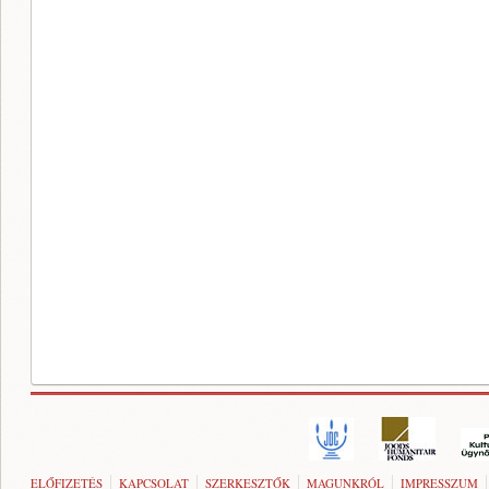
ELŐFIZETÉS
KAPCSOLAT
SZERKESZTŐK
MAGUNKRÓL
IMPRESSZUM