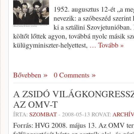
1952. augusztus 12-ét „a meg
nevezik: a szóbeszéd szerint
ki a sztálini Szovjetunióban
költőt lőttek agyon, továbbá nyolc másik sz
külügyminiszter-helyettest,
… Tovább »
Bővebben
0 Comments
A ZSIDÓ VILÁGKONGRESSZ
AZ OMV-T
ÍRTA:
SZOMBAT
-
2008-05-13
ROVAT:
ARCHÍ
Forrás: HVG 2008. május 13. Az OMV terve