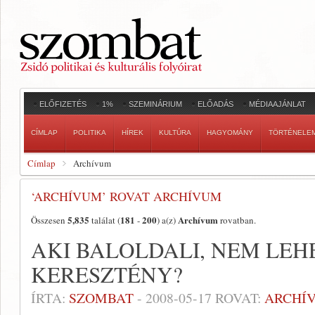
ELŐFIZETÉS
1%
SZEMINÁRIUM
ELŐADÁS
MÉDIAAJÁNLAT
CÍMLAP
POLITIKA
HÍREK
KULTÚRA
HAGYOMÁNY
TÖRTÉNELE
Címlap
Archívum
‘ARCHÍVUM’ ROVAT ARCHÍVUM
5,835
181
200
Archívum
Összesen
találat (
-
) a(z)
rovatban.
AKI BALOLDALI, NEM LEH
KERESZTÉNY?
ÍRTA:
SZOMBAT
-
2008-05-17
ROVAT:
ARCHÍ