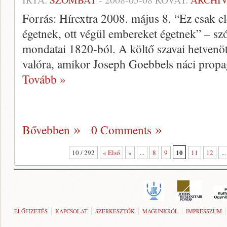
Forrás: Hírextra 2008. május 8. “Ez csak e
égetnek, ott végül embereket égetnek” – sz
mondatai 1820-ból. A költő szavai hetvenöt
valóra, amikor Joseph Goebbels náci propa
Tovább »
Bővebben
0 Comments
10
10 / 292
« Első
«
...
8
9
11
12
...
ELŐFIZETÉS
KAPCSOLAT
SZERKESZTŐK
MAGUNKRÓL
IMPRESSZUM