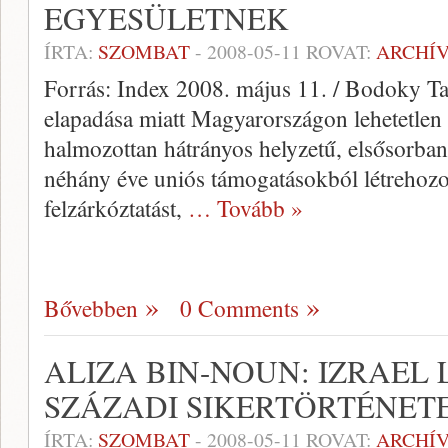
EGYESÜLETNEK
ÍRTA:
SZOMBAT
-
2008-05-11
ROVAT:
ARCHÍ
Forrás: Index 2008. május 11. / Bodoky Ta
elapadása miatt Magyarországon lehetetlen 
halmozottan hátrányos helyzetű, elsősorba
néhány éve uniós támogatásokból létrehozott
felzárkóztatást,
… Tovább »
Bővebben
0 Comments
ALIZA BIN-NOUN: IZRAEL 
SZÁZADI SIKERTÖRTÉNET
ÍRTA:
SZOMBAT
-
2008-05-11
ROVAT:
ARCHÍ