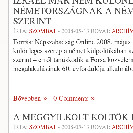
IZRAEL MÁR NEM KÜLÖNL
NÉMETORSZÁGNAK A NÉ
SZERINT
ÍRTA:
SZOMBAT
-
2008-05-13
ROVAT:
ARCHÍ
Forrás: Népszabadság Online 2008. május 1
különleges szerep a német külpolitikában 
szerint – erről tanúskodik a Forsa közvélemé
megalakulásának 60. évfordulója alkalmábó
Bővebben
0 Comments
A MEGGYILKOLT KÖLTŐK 
ÍRTA:
SZOMBAT
-
2008-05-13
ROVAT:
ARCHÍ