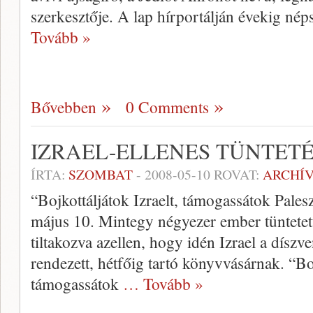
szerkesztője. A lap hírportálján évekig né
Tovább »
Bővebben
0 Comments
IZRAEL-ELLENES TÜNTET
ÍRTA:
SZOMBAT
-
2008-05-10
ROVAT:
ARCHÍ
“Bojkottáljátok Izraelt, támogassátok Pales
május 10. Mintegy négyezer ember tüntetet
tiltakozva azellen, hogy idén Izrael a dísz
rendezett, hétfőig tartó könyvvásárnak. “Boj
támogassátok
… Tovább »