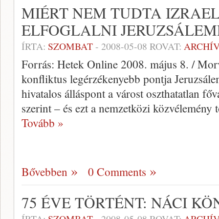
MIÉRT NEM TUDTA IZRAEL
ELFOGLALNI JERUZSÁLEM
ÍRTA:
SZOMBAT
-
2008-05-08
ROVAT:
ARCHÍ
Forrás: Hetek Online 2008. május 8. / Morv
konfliktus legérzékenyebb pontja Jeruzsále
hivatalos álláspont a várost oszthatatlan főv
szerint – és ezt a nemzetközi közvélemény t
Tovább »
Bővebben
0 Comments
75 ÉVE TÖRTÉNT: NÁCI K
ÍRTA:
SZOMBAT
-
2008-05-08
ROVAT:
ARCHÍ