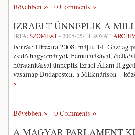
Bővebben
0 Comments
IZRAELT ÜNNEPLIK A MIL
ÍRTA:
SZOMBAT
-
2008-05-14
ROVAT:
ARCHÍ
Forrás: Hírextra 2008. május 14. Gazdag p
zsidó hagyományok bemutatásával, ételkósto
hóratanítással ünneplik Izrael Állam függe
vasárnap Budapesten, a Millenárison – köz
»
Bővebben
0 Comments
A MAGYAR PARLAMENT K