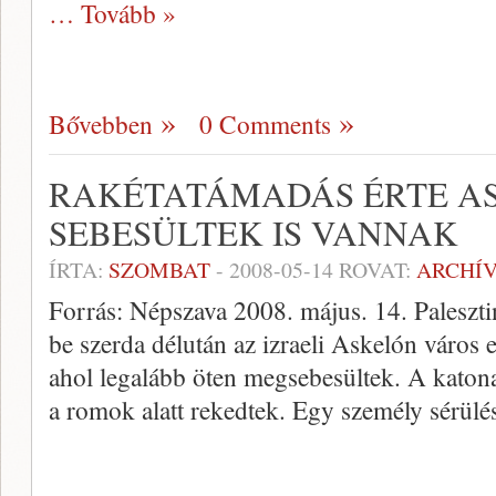
… Tovább »
Bővebben
0 Comments
RAKÉTATÁMADÁS ÉRTE A
SEBESÜLTEK IS VANNAK
ÍRTA:
SZOMBAT
-
2008-05-14
ROVAT:
ARCHÍ
Forrás: Népszava 2008. május. 14. Palesztin
be szerda délután az izraeli Askelón város
ahol legalább öten megsebesültek. A katon
a romok alatt rekedtek. Egy személy sérülé