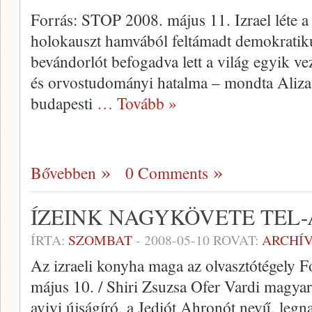
Forrás: STOP 2008. május 11. Izrael léte a 
holokauszt hamvából feltámadt demokratik
bevándorlót befogadva lett a világ egyik v
és orvostudományi hatalma – mondta Aliza
budapesti
… Tovább »
Bővebben
0 Comments
ÍZEINK NAGYKÖVETE TEL
ÍRTA:
SZOMBAT
-
2008-05-10
ROVAT:
ARCHÍ
Az izraeli konyha maga az olvasztótégely 
május 10. / Shiri Zsuzsa Ofer Vardi magyarul
avivi újságíró, a Jediót Ahronót nevű, leg