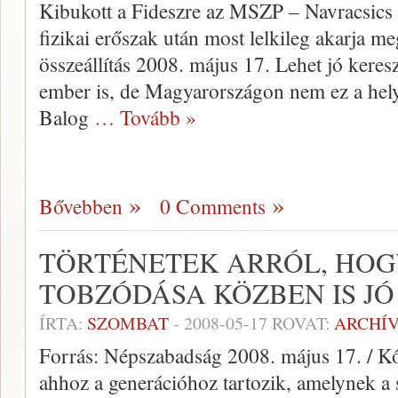
Kibukott a Fideszre az MSZP – Navracsics 
fizikai erőszak után most lelkileg akarja m
összeállítás 2008. május 17. Lehet jó keres
ember is, de Magyarországon nem ez a hely
Balog
… Tovább »
Bővebben
0 Comments
TÖRTÉNETEK ARRÓL, HOG
TOBZÓDÁSA KÖZBEN IS J
ÍRTA:
SZOMBAT
-
2008-05-17
ROVAT:
ARCHÍ
Forrás: Népszabadság 2008. május 17. / K
ahhoz a generációhoz tartozik, amelynek a 