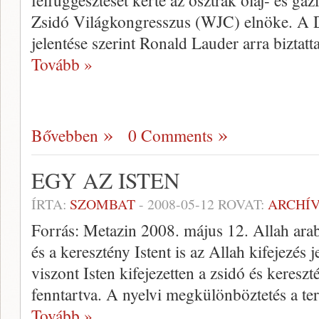
felfüggesztését kérte az osztrák olaj- és gáz
Zsidó Világkongresszus (WJC) elnöke. A De
jelentése szerint Ronald Lauder arra biztat
Tovább »
Bővebben
0 Comments
EGY AZ ISTEN
ÍRTA:
SZOMBAT
-
2008-05-12
ROVAT:
ARCHÍ
Forrás: Metazin 2008. május 12. Allah arabu
és a keresztény Istent is az Allah kifejezés 
viszont Isten kifejezetten a zsidó és keresz
fenntartva. A nyelvi megkülönböztetés a te
Tovább »