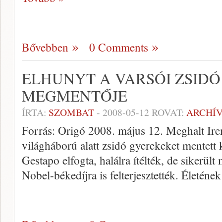
Bővebben
0 Comments
ELHUNYT A VARSÓI ZSID
MEGMENTŐJE
ÍRTA:
SZOMBAT
-
2008-05-12
ROVAT:
ARCHÍ
Forrás: Origó 2008. május 12. Meghalt Irena
világháború alatt zsidó gyerekeket mentett k
Gestapo elfogta, halálra ítélték, de sikerül
Nobel-békedíjra is felterjesztették. Életén