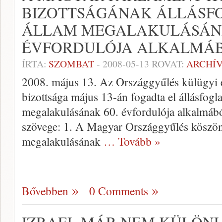
BIZOTTSÁGÁNAK ÁLLÁSF
ÁLLAM MEGALAKULÁSÁNA
ÉVFORDULÓJA ALKALMÁ
ÍRTA:
SZOMBAT
-
2008-05-13
ROVAT:
ARCHÍ
2008. május 13. Az Országgyűlés külügyi 
bizottsága május 13-án fogadta el állásfogla
megalakulásának 60. évfordulója alkalmából.
szövege: 1. A Magyar Országgyűlés köszönt
megalakulásának
… Tovább »
Bővebben
0 Comments