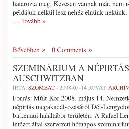
határozta meg. Kevesen vannak már, nem is
példájuk nélkül lesz nehéz élnünk nekünk
… Tovább »
Bővebben
0 Comments
SZEMINÁRIUM A NÉPIRTÁ
AUSCHWITZBAN
ÍRTA:
SZOMBAT
-
2008-05-14
ROVAT:
ARCHÍ
Forrás: Múlt-Kor 2008. május 14. Nemzetk
népirtás megakadályozásáról Dél-Lengyelor
birkenaui haláltábor területén. A Rafael Le
intézet által szervezett hétnapos szeminár