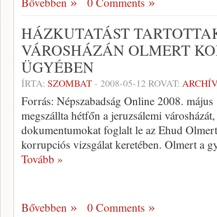
Bővebben
0 Comments
HÁZKUTATÁST TARTOTTAK
VÁROSHÁZÁN OLMERT KO
ÜGYÉBEN
ÍRTA:
SZOMBAT
-
2008-05-12
ROVAT:
ARCHÍ
Forrás: Népszabadság Online 2008. május 1
megszállta hétfőn a jeruzsálemi városházát, 
dokumentumokat foglalt le az Ehud Olmert 
korrupciós vizsgálat keretében. Olmert a g
Tovább »
Bővebben
0 Comments