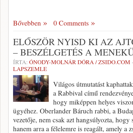
Bővebben
0 Comments
ELŐSZÖR NYISD KI AZ AJT
– BESZÉLGETÉS A MENEK
ÍRTA:
ÓNODY-MOLNÁR DÓRA / ZSIDO.COM
LAPSZEMLE
Világos útmutatást kaphattak
a Rabbival című rendezvényen
hogy miképpen helyes visz
ügyéhez. Oberlander Báruch rabbi, a Buda
vezetője, nem csak azt hangsúlyozta, hogy s
hanem arra a félelemre is reagált, amely a 