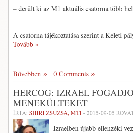
– derült ki az M1 aktuális csatorna több hel
A csatorna tájékoztatása szerint a Keleti p
Tovább »
Bővebben
0 Comments
HERCOG: IZRAEL FOGADJON
MENEKÜLTEKET
ÍRTA:
SHIRI ZSUZSA, MTI
-
2015-09-05
ROVA
Izraelben újabb ellenzéki vez