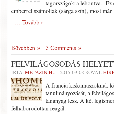
tagországokra lebontva. Ez
emberrel számoltak (sárga szín), most már
… Tovább »
Bővebben
3 Comments
FELVILÁGOSODÁS HELYET
ÍRTA:
METAZIN.HU
-
2015-09-08
ROVAT:
HÍR
A francia kiskamaszoknak kö
tanulmányozását, a felvilágo
tananyag lesz. A két legismer
felháborodottan reagál.