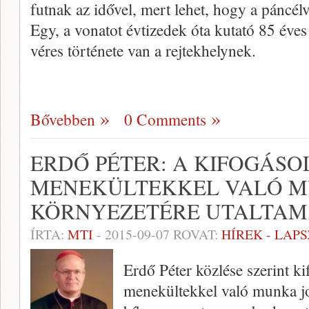
futnak az idővel, mert lehet, hogy a páncél
Egy, a vonatot évtizedek óta kutató 85 éves
véres története van a rejtekhelynek.
Bővebben
0 Comments
ERDŐ PÉTER: A KIFOGÁS
MENEKÜLTEKKEL VALÓ M
KÖRNYEZETÉRE UTALTAM
ÍRTA:
MTI
-
2015-09-07
ROVAT:
HÍREK - LAP
Erdő Péter közlése szerint k
menekültekkel való munka jo