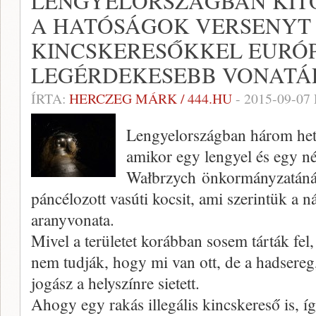
LENGYELORSZÁGBAN KIT
A HATÓSÁGOK VERSENYT
KINCSKERESŐKKEL EURÓ
LEGÉRDEKESEBB VONATÁ
ÍRTA:
HERCZEG MÁRK / 444.HU
-
2015-09-07
Lengyelországban három hete 
amikor egy lengyel és egy né
Wałbrzych önkormányzatánál
páncélozott vasúti kocsit, ami szerintük a n
aranyvonata.
Mivel a területet korábban sosem tárták fel
nem tudják, hogy mi van ott, de a hadsereg
jogász a helyszínre sietett.
Ahogy egy rakás illegális kincskereső is, í