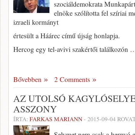
szociáldemokrata Munkapárt,
elnöke szólította fel szíriai
izraeli kormányt
értesült a Háárec című újság honlapja.
Hercog egy tel-avivi szakértői találkozón
…
Bővebben
2 Comments
AZ UTOLSÓ KAGYLÓSELYE
ASSZONY
ÍRTA:
FARKAS MARIANN
-
2015-09-04
ROVAT
Selymet nem csak a hernyó gu