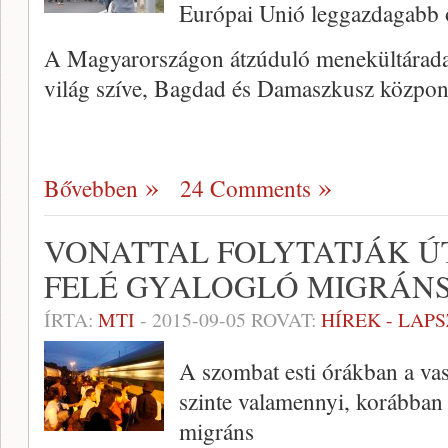
Európai Unió leggazdagabb o
A Magyarországon átzúduló menekültáradat 
világ szíve, Bagdad és Damaszkusz közpon
Bővebben
24 Comments
VONATTAL FOLYTATJÁK Ú
FELÉ GYALOGLÓ MIGRÁN
ÍRTA:
MTI
-
2015-09-05
ROVAT:
HÍREK - LAP
A szombat esti órákban a vas
szinte valamennyi, korábban 
migráns