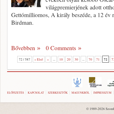
világpremierjének adott otth
Gettómilliomos, A király beszéde, a 12 év 
Birdman.
Bővebben
0 Comments
72
72 / 587
« Első
«
...
10
20
30
...
70
71
7
ELŐFIZETÉS
KAPCSOLAT
SZERKESZTŐK
MAGUNKRÓL
IMPRESSZUM
© 1989-2026 Szombat