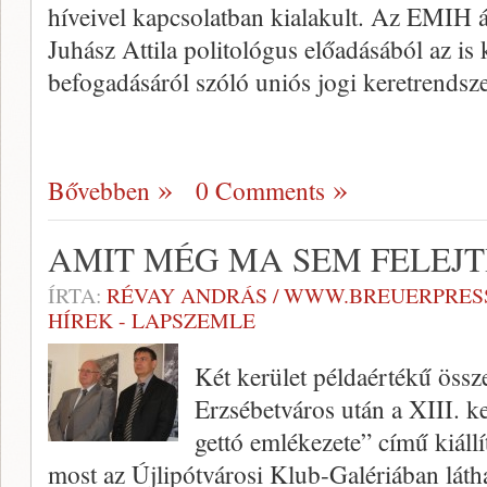
híveivel kapcsolatban kialakult. Az EMIH ál
Juhász Attila politológus előadásából az i
befogadásáról szóló uniós jogi keretrends
Bővebben
0 Comments
AMIT MÉG MA SEM FELEJ
ÍRTA:
RÉVAY ANDRÁS / WWW.BREUERPRES
HÍREK - LAPSZEMLE
Két kerület példaértékű öss
Erzsébetváros után a XIII. ke
gettó emlékezete” című kiállí
most az Újlipótvárosi Klub-Galériában láth