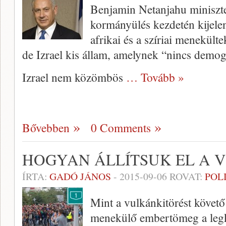
Benjamin Netanjahu miniszte
kormányülés kezdetén kijelen
afrikai és a szíriai menekült
de Izrael kis állam, amelynek “nincs demogr
Izrael nem közömbös
… Tovább »
Bővebben
0 Comments
HOGYAN ÁLLÍTSUK EL A 
ÍRTA:
GADÓ JÁNOS
-
2015-09-06
ROVAT:
POL
Mint a vulkánkitörést követő
menekülő embertömeg a legki