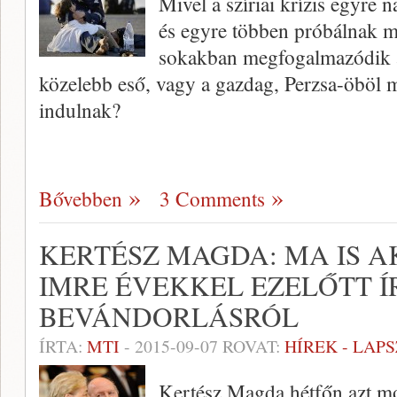
Mivel a szíriai krízis egyre
és egyre többen próbálnak 
sokakban megfogalmazódik a
közelebb eső, vagy a gazdag, Perzsa-öböl 
indulnak?
Bővebben
3 Comments
KERTÉSZ MAGDA: MA IS A
IMRE ÉVEKKEL EZELŐTT Í
BEVÁNDORLÁSRÓL
ÍRTA:
MTI
-
2015-09-07
ROVAT:
HÍREK - LAP
Kertész Magda hétfőn azt mo