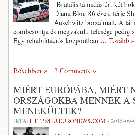
Brutális támadás ért két ho
Diana Blog 86 éves, férje Sh
Auschwitz borzalmait. A táma
combcsontja és megvakult, felesége pedig 
Egy rehabilitációs központban
… Tovább »
Bővebben
3 Comments
MIÉRT EURÓPÁBA, MIÉRT 
ORSZÁGOKBA MENNEK A S
MENEKÜLTEK?
ÍRTA:
HTTP://HU.EURONEWS.COM
-
2015-09-