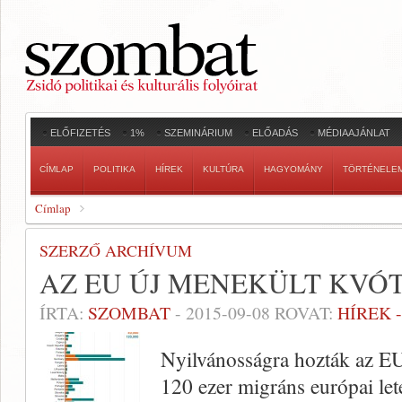
ELŐFIZETÉS
1%
SZEMINÁRIUM
ELŐADÁS
MÉDIAAJÁNLAT
CÍMLAP
POLITIKA
HÍREK
KULTÚRA
HAGYOMÁNY
TÖRTÉNELE
Címlap
SZERZŐ ARCHÍVUM
AZ EU ÚJ MENEKÜLT KVÓ
ÍRTA:
SZOMBAT
-
2015-09-08
ROVAT:
HÍREK 
Nyilvánosságra hozták az EU
120 ezer migráns európai lete