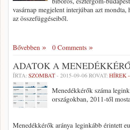
bíboros, esztergom-budapesti
vasárnap megjelent interjúban azt mondta, 
az összefüggéseiből.
Bővebben
0 Comments
ADATOK A MENEDÉKKÉR
ÍRTA:
SZOMBAT
-
2015-09-06
ROVAT:
HÍREK 
Menedékkérők száma leginkáb
országokban, 2011-től mosta
Menedékkérők aránya leginkább érintett eu