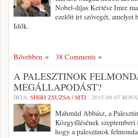
Nobel-díjas Kertész Imre ma 
ezelőtt írt szövegét, amelyet
Idők.
Bővebben
38 Comments
A PALESZTINOK FELMON
MEGÁLLAPODÁST?
ÍRTA:
SHIRI ZSUZSA / MTI
-
2015-09-07
ROVA
Mahmúd Abbász, a Paleszti
Közgyűlésének szeptemberi ü
hogy a palesztinok felmonda