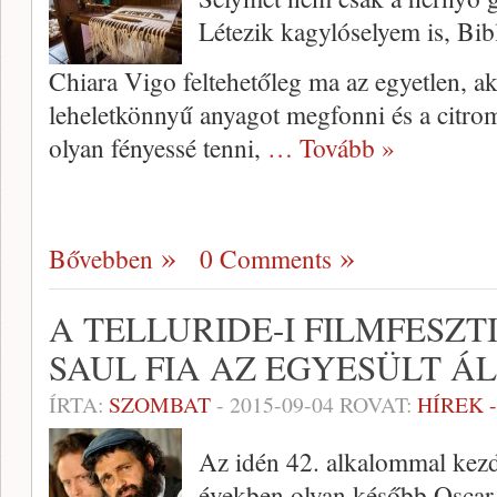
Létezik kagylóselyem is, Bib
Chiara Vigo feltehetőleg ma az egyetlen, ak
leheletkönnyű anyagot megfonni és a citrom
olyan fényessé tenni,
… Tovább »
Bővebben
0 Comments
A TELLURIDE-I FILMFESZ
SAUL FIA AZ EGYESÜLT 
ÍRTA:
SZOMBAT
-
2015-09-04
ROVAT:
HÍREK 
Az idén 42. alkalommal kezd
években olyan később Oscar-