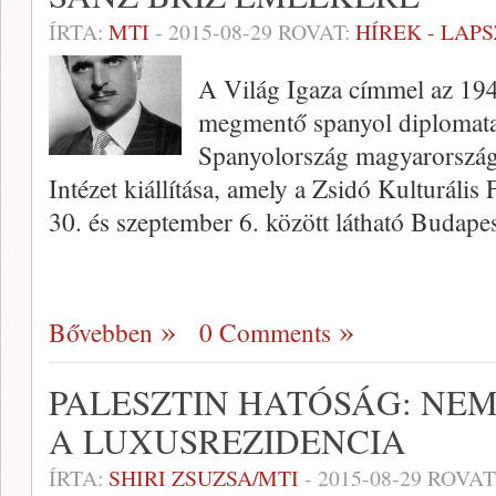
ÍRTA:
MTI
-
2015-08-29
ROVAT:
HÍREK - LAP
A Világ Igaza címmel az 1944
megmentő spanyol diplomata 
Spanyolország magyarország
Intézet kiállítása, amely a Zsidó Kulturális
30. és szeptember 6. között látható Budape
Bővebben
0 Comments
PALESZTIN HATÓSÁG: NE
A LUXUSREZIDENCIA
ÍRTA:
SHIRI ZSUZSA/MTI
-
2015-08-29
ROVAT