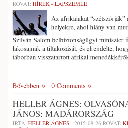
ROVAT:
HÍREK - LAPSZEMLE
Az afrikaiakat “szétszórják” 
helyekre, ahol hiány van mu
Szilván Salom belbiztonságügyi miniszter f
lakosainak a tiltakozását, és elrendelte, ho
táborban visszatartott afrikai menedékkér
Bővebben
0 Comments
HELLER ÁGNES: OLVASÓNA
JÁNOS: MADÁRORSZÁG
ÍRTA:
HELLER ÁGNES
-
2015-08-26
ROVAT:
K