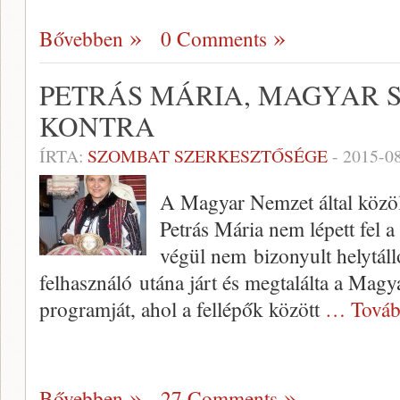
Bővebben
0 Comments
PETRÁS MÁRIA, MAGYAR SZ
KONTRA
ÍRTA:
SZOMBAT SZERKESZTŐSÉGE
-
2015-0
A Magyar Nemzet által közöl
Petrás Mária nem lépett fel 
végül nem bizonyult helytál
felhasználó utána járt és megtalálta a Magy
programját, ahol a fellépők között
… Továb
Bővebben
27 Comments