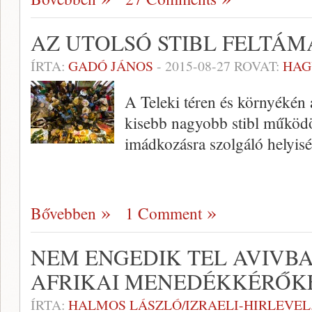
AZ UTOLSÓ STIBL FELTÁ
ÍRTA:
GADÓ JÁNOS
-
2015-08-27
ROVAT:
HAG
A Teleki téren és környékén 
kisebb nagyobb stibl működöt
imádkozásra szolgáló helyiség
Bővebben
1 Comment
NEM ENGEDIK TEL AVIVBA
AFRIKAI MENEDÉKKÉRŐK
ÍRTA:
HALMOS LÁSZLÓ/IZRAELI-HIRLEVEL