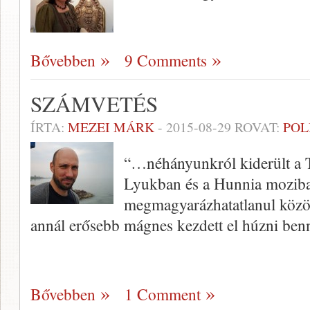
Bővebben
9 Comments
SZÁMVETÉS
ÍRTA:
MEZEI MÁRK
-
2015-08-29
ROVAT:
POL
“…néhányunkról kiderült a T
Lyukban és a Hunnia moziba
megmagyarázhatatlanul közö
annál erősebb mágnes kezdett el húzni be
Bővebben
1 Comment