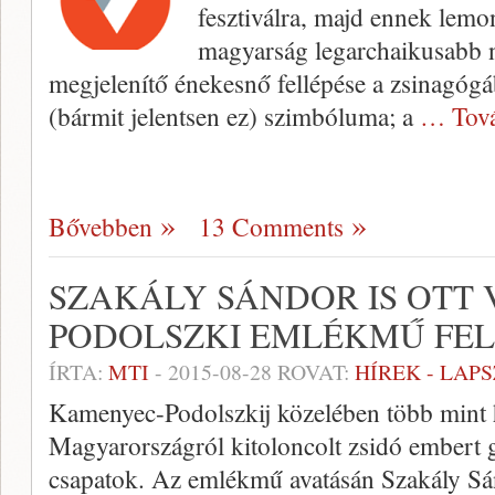
fesztiválra, majd ennek lemon
magyarság legarchaikusabb n
megjelenítő énekesnő fellépése a zsinagógá
(bármit jelentsen ez) szimbóluma; a
… Tov
Bővebben
13 Comments
SZAKÁLY SÁNDOR IS OTT
PODOLSZKI EMLÉKMŰ FE
ÍRTA:
MTI
-
2015-08-28
ROVAT:
HÍREK - LAP
Kamenyec-Podolszkij közelében több mint 
Magyarországról kitoloncolt zsidó embert 
csapatok. Az emlékmű avatásán Szakály Sánd