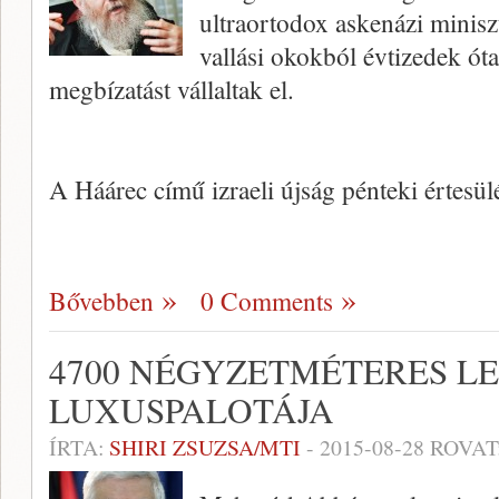
ultraortodox askenázi miniszt
vallási okokból évtizedek óta
megbízatást vállaltak el.
A Háárec című izraeli újság pénteki értesül
Bővebben
0 Comments
4700 NÉGYZETMÉTERES L
LUXUSPALOTÁJA
ÍRTA:
SHIRI ZSUZSA/MTI
-
2015-08-28
ROVAT