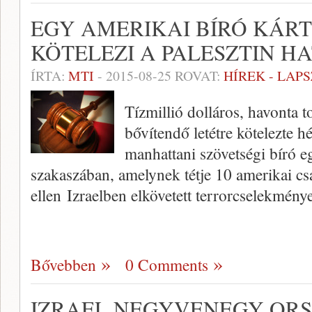
EGY AMERIKAI BÍRÓ KÁRT
KÖTELEZI A PALESZTIN H
ÍRTA:
MTI
-
2015-08-25
ROVAT:
HÍREK - LAP
Tízmillió dolláros, havonta t
bővítendő letétre kötelezte h
manhattani szövetségi bíró e
szakaszában, amelynek tétje 10 amerikai cs
ellen Izraelben elkövetett terrorcselekménye
Bővebben
0 Comments
IZRAEL NEGYVENEGY OR