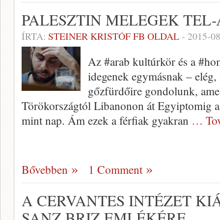
PALESZTIN MELEGEK TEL
ÍRTA:
STEINER KRISTÓF FB OLDAL
-
2015-08
Az ‪#‎arab‬ kultúrkör és a ‪#‎
idegenek egymásnak – elég,
gőzfürdőire gondolunk, ame
Törökországtól Libanonon át Egyiptomig a 
mint nap. Ám ezek a férfiak gyakran
… Tov
Bővebben
1 Comment
A CERVANTES INTÉZET KI
SANZ BRIZ EMLÉKÉRE