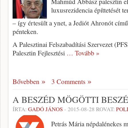
Mahmúd Abbász palesztin eln
luxusrezidencia építtetését t
– így értesült a ynet, a Jediót Ahronót című
pénteken.
A Palesztinai Felszabadítási Szervezet (PFSZ
Palesztin Fejlesztési
… Tovább »
Bővebben
3 Comments
A BESZÉD MÖGÖTTI BESZ
ÍRTA:
GADÓ JÁNOS
-
2015-08-28
ROVAT:
POL
Petrás Mária népdalénekes me