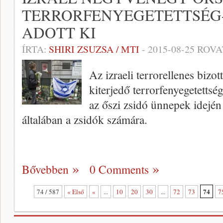
TERRORFENYEGETETTSÉG
ADOTT KI
ÍRTA:
SHIRI ZSUZSA / MTI
-
2015-08-25
ROVA
Az izraeli terrorellenes biz
kiterjedő terrorfenyegetettsé
az őszi zsidó ünnepek idején 
általában a zsidók számára.
Bővebben
0 Comments
74
74 / 587
« Első
«
...
10
20
30
...
72
73
7