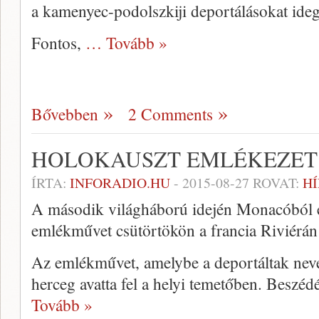
a kamenyec-podolszkiji deportálásokat ideg
Fontos,
… Tovább »
Bővebben
2 Comments
HOLOKAUSZT EMLÉKEZET
ÍRTA:
INFORADIO.HU
-
2015-08-27
ROVAT:
HÍ
A második világháború idején Monacóból el
emlékművet csütörtökön a francia Riviérán
Az emlékművet, amelybe a deportáltak nevei
herceg avatta fel a helyi temetőben. Beszé
Tovább »