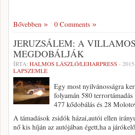
Bővebben
0 Comments
JERUZSÁLEM: A VILLAMOS
MEGDOBÁLJÁK
ÍRTA:
HALMOS LÁSZLÓ/LEHARPRESS
-
2015
LAPSZEMLE
Egy most nyilvánosságra kerül
folyamán 580 terrortámadás 
477 kődobálás és 28 Molotov
A támadások zsidók házai,autói ellen irány
nő kis híján az autójában égett,ha a járóke