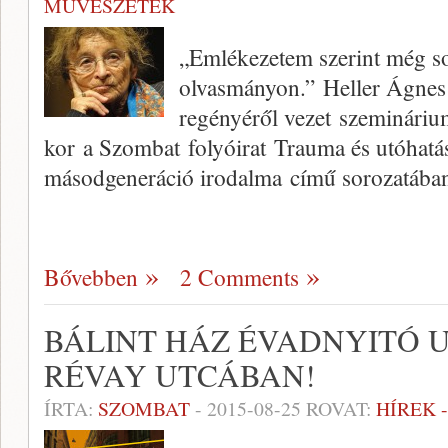
MŰVÉSZETEK
„Emlékezetem szerint még s
olvasmányon.” Heller Ágnes
regényéről vezet szemináriu
kor a Szombat folyóirat Trauma és utóhatás
másodgeneráció irodalma című sorozatában
Bővebben
2 Comments
BÁLINT HÁZ ÉVADNYITÓ 
RÉVAY UTCÁBAN!
ÍRTA:
SZOMBAT
-
2015-08-25
ROVAT:
HÍREK 