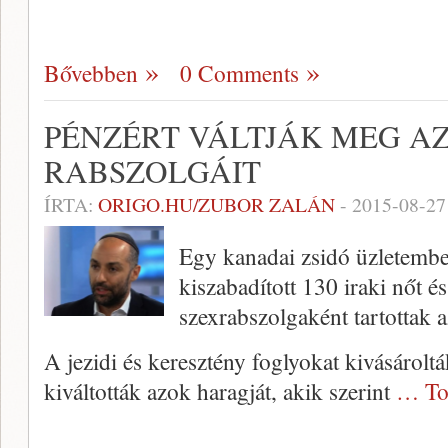
Bővebben
0 Comments
PÉNZÉRT VÁLTJÁK MEG A
RABSZOLGÁIT
ÍRTA:
ORIGO.HU/ZUBOR ZALÁN
-
2015-08-27
Egy kanadai zsidó üzletember
kiszabadított 130 iraki nőt és
szexrabszolgaként tartottak 
A jezidi és keresztény foglyokat kivásárolt
kiváltották azok haragját, akik szerint
… To