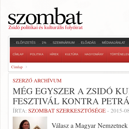
ELŐFIZETÉS
1%
SZEMINÁRIUM
ELŐADÁS
MÉDIAAJÁNLAT
CÍMLAP
POLITIKA
HÍREK
KULTÚRA
HAGYOMÁNY
TÖRTÉNELE
Címlap
SZERZŐ ARCHÍVUM
MÉG EGYSZER A ZSIDÓ K
FESZTIVÁL KONTRA PETR
ÍRTA:
SZOMBAT SZERKESZTŐSÉGE
-
2015-0
Válasz a Magyar Nemzetnek