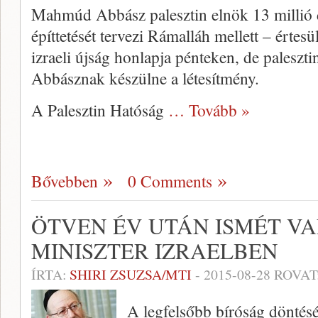
Mahmúd Abbász palesztin elnök 13 millió d
építtetését tervezi Rámalláh mellett – értes
izraeli újság honlapja pénteken, de paleszti
Abbásznak készülne a létesítmény.
A Palesztin Hatóság
… Tovább »
Bővebben
0 Comments
ÖTVEN ÉV UTÁN ISMÉT V
MINISZTER IZRAELBEN
ÍRTA:
SHIRI ZSUZSA/MTI
-
2015-08-28
ROVAT
A legfelsőbb bíróság döntésé