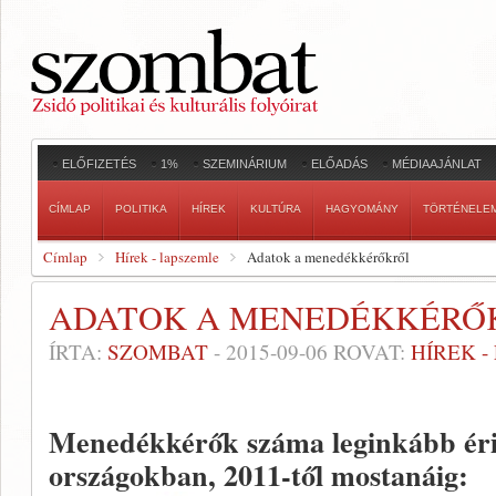
ELŐFIZETÉS
1%
SZEMINÁRIUM
ELŐADÁS
MÉDIAAJÁNLAT
CÍMLAP
POLITIKA
HÍREK
KULTÚRA
HAGYOMÁNY
TÖRTÉNELE
Címlap
Hírek - lapszemle
Adatok a menedékkérőkről
ADATOK A MENEDÉKKÉRŐ
ÍRTA:
SZOMBAT
-
2015-09-06
ROVAT:
HÍREK 
Menedékkérők száma leginkább éri
országokban, 2011-től mostanáig: