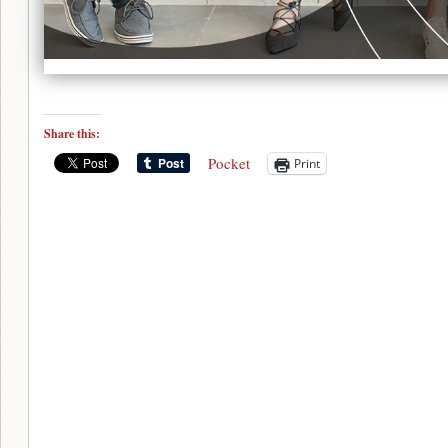
Share this:
Pocket
Print