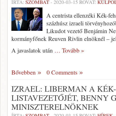
ÍRTA:
SZOMBAT
-
2020-03-15
ROVAT:
KÜLPOL
A centrista ellenzéki Kék-fe
százhúsz izraeli törvényhozó
Likudot vezető Benjámin Net
kormányfőnek Reuven Rivlin elnöknél – jele
A javaslatok után
… Tovább »
Bővebben
0 Comments
IZRAEL: LIBERMAN A KÉK
LISTAVEZETŐJÉT, BENNY 
MINISZTERELNÖKNEK
ÍRTA:
SZOMBAT
-
2020-03-15
ROVAT:
HÍREK 