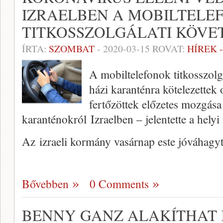
IZRAELBEN A MOBILTELE
TITKOSSZOLGÁLATI KÖVE
ÍRTA:
SZOMBAT
-
2020-03-15
ROVAT:
HÍREK 
A mobiltelefonok titkosszolgá
házi karanténra kötelezettek 
fertőzöttek előzetes mozgása
karanténokról Izraelben – jelentette a hely
Az izraeli kormány vasárnap este jóváhagy
Bővebben
0 Comments
BENNY GANZ ALAKÍTHAT