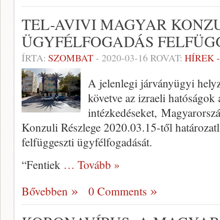
TEL-AVIVI MAGYAR KONZ
ÜGYFÉLFOGADÁS FELFÜG
ÍRTA:
SZOMBAT
-
2020-03-16
ROVAT:
HÍREK 
A jelenlegi járványügyi helyze
követve az izraeli hatóságok á
intézkedéseket, Magyarorsz
Konzuli Részlege 2020.03.15-től határozatla
felfüggeszti ügyfélfogadását.
“Fentiek
… Tovább »
Bővebben
0 Comments