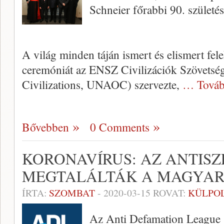
Schneier főrabbi 90. születés
A világ minden táján ismert és elismert fel
ceremóniát az ENSZ Civilizációk Szövetség
Civilizations, UNAOC) szervezte,
… Továb
Bővebben
0 Comments
KORONAVÍRUS: AZ ANTIS
MEGTALÁLTÁK A MAGYA
ÍRTA:
SZOMBAT
-
2020-03-15
ROVAT:
KÜLPOL
Az Anti Defamation League 