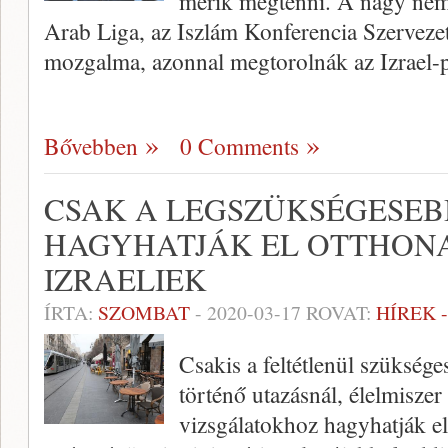
merik megtenni. A nagy nemz
Arab Liga, az Iszlám Konferencia Szervezet
mozgalma, azonnal megtorolnák az Izrael-
Bővebben
0 Comments
CSAK A LEGSZÜKSÉGESEB
HAGYHATJÁK EL OTTHONA
IZRAELIEK
ÍRTA:
SZOMBAT
-
2020-03-17
ROVAT:
HÍREK 
Csakis a feltétlenül szükség
történő utazásnál, élelmiszer
vizsgálatokhoz hagyhatják el 