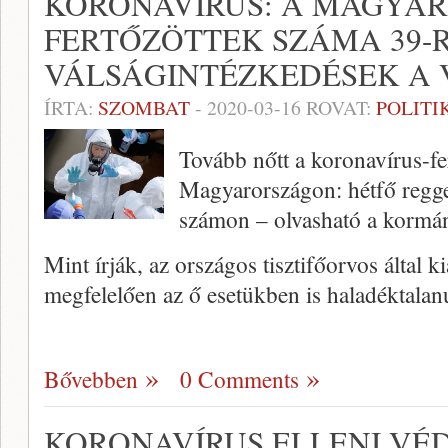
KORONAVÍRUS: A MAGYA
FERTŐZÖTTEK SZÁMA 39-R
VÁLSÁGINTÉZKEDÉSEK A
ÍRTA:
SZOMBAT
-
2020-03-16
ROVAT:
POLITI
Tovább nőtt a koronavírus-f
Magyarországon: hétfő reggel
számon – olvasható a kormán
Mint írják, az országos tisztifőorvos által k
megfelelően az ő esetükben is haladéktal
Bővebben
0 Comments
KORONAVÍRUS ELLENI VÉ