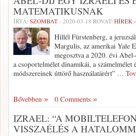
ABEL-DÍJ EGY IZRAELI ÉS
MATEMATIKUSNAK
ÍRTA:
SZOMBAT
-
2020-03-18
ROVAT:
HÍREK 
Hillél Fürstenberg, a jeruz
Margulis, az amerikai Yale 
megosztva a 2020. évi Abel-d
a csoportelmélet dinamikái, a számelmélet 
módszereinek úttörő használatárért”
… Tov
Bővebben
0 Comments
IZRAEL: “A MOBILTELEFO
VISSZAÉLÉS A HATALOMMA