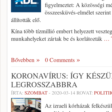
figyelmeztet: A közösségi mé
összeesküvés-elmélet szerint
állították elő.
Kína több tízmillió embert helyezett veszteg
munkahelyeket zártak be és korlátozták
… 
Bővebben
0 Comments
KORONAVÍRUS: ÍGY KÉSZ
LEGROSSZABBRA
ÍRTA:
SZOMBAT
-
2020-03-14
ROVAT:
POLITI
Az izraeli kórházak felkészü