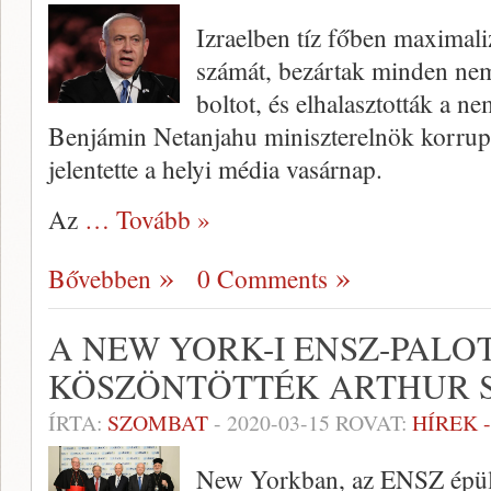
Izraelben tíz főben maximali
számát, bezártak minden nem
boltot, és elhalasztották a n
Benjámin Netanjahu miniszterelnök korrupc
jelentette a helyi média vasárnap.
Az
… Tovább »
Bővebben
0 Comments
A NEW YORK-I ENSZ-PAL
KÖSZÖNTÖTTÉK ARTHUR S
ÍRTA:
SZOMBAT
-
2020-03-15
ROVAT:
HÍREK 
New Yorkban, az ENSZ épül