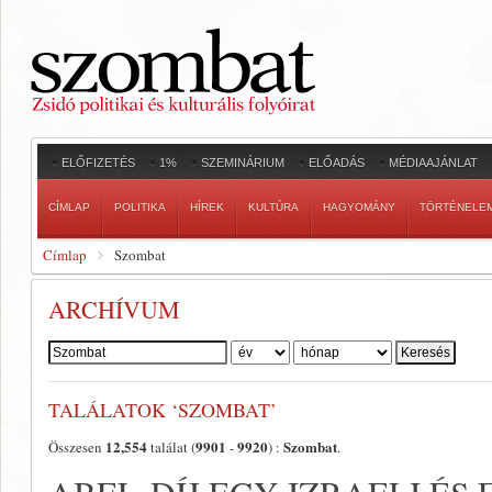
ELŐFIZETÉS
1%
SZEMINÁRIUM
ELŐADÁS
MÉDIAAJÁNLAT
CÍMLAP
POLITIKA
HÍREK
KULTÚRA
HAGYOMÁNY
TÖRTÉNELE
Címlap
Szombat
ARCHÍVUM
Szerző:
TALÁLATOK ‘SZOMBAT’
12,554
9901
9920
Szombat
Összesen
találat (
-
) :
.