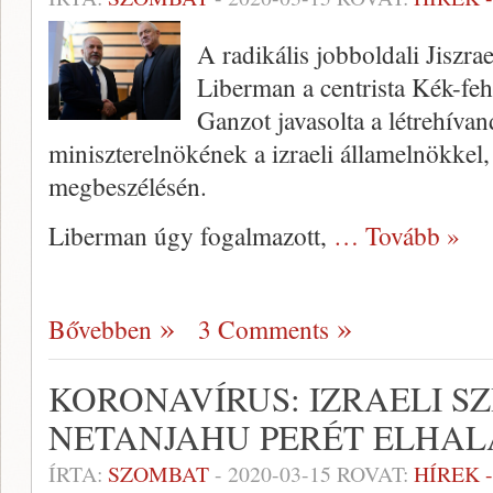
A radikális jobboldali Jiszra
Liberman a centrista Kék-fehé
Ganzot javasolta a létrehíva
miniszterelnökének a izraeli államelnökkel,
megbeszélésén.
Liberman úgy fogalmazott,
… Tovább »
Bővebben
3 Comments
KORONAVÍRUS: IZRAELI S
NETANJAHU PERÉT ELHA
ÍRTA:
SZOMBAT
-
2020-03-15
ROVAT:
HÍREK 