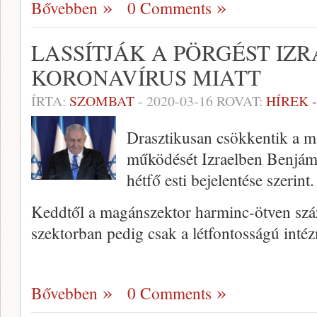
Bővebben
0 Comments
LASSÍTJÁK A PÖRGÉST IZ
KORONAVÍRUS MIATT
ÍRTA:
SZOMBAT
-
2020-03-16
ROVAT:
HÍREK 
Drasztikusan csökkentik a ma
működését Izraelben Benjám
hétfő esti bejelentése szerint.
Keddtől a magánszektor harminc-ötven száza
szektorban pedig csak a létfontosságú int
Bővebben
0 Comments