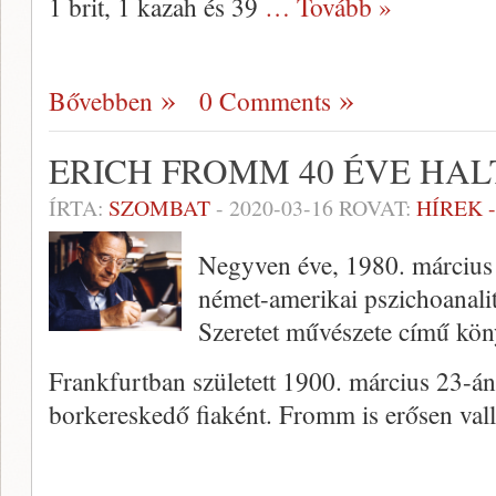
1 brit, 1 kazah és 39
… Tovább »
Bővebben
0 Comments
ERICH FROMM 40 ÉVE HAL
ÍRTA:
SZOMBAT
-
2020-03-16
ROVAT:
HÍREK 
Negyven éve, 1980. március
német-amerikai pszichoanalit
Szeretet művészete című kön
Frankfurtban született 1900. március 23-án
borkereskedő fiaként. Fromm is erősen vall