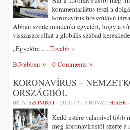
Bár a koronavírusról még mi
kommentariátus teszi a dolgá
koronavírus hosszútávú társad
Abban szinte mindenki egyetért, hogy a ví
visszaszorulhat a globális szabad keresked
„Egyelőre
… Tovább »
Bővebben
0 Comments
KORONAVÍRUS – NEMZETKÖ
ORSZÁGBÓL
ÍRTA:
SZOMBAT
-
2020-03-18
ROVAT:
HÍREK 
Kedd estére valamivel több 
meg koronavírustól szerte a 