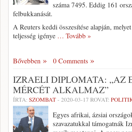
száma 7495. Eddig 161 ország
felbukkanását.
A Reuters keddi összesítése alapján, melyet
teljesség igénye
… Tovább »
Bővebben
0 Comments
IZRAELI DIPLOMATA: „AZ
MÉRCÉT ALKALMAZ”
ÍRTA:
SZOMBAT
-
2020-03-17
ROVAT:
POLITI
Egyes afrikai, ázsiai országo
szavazatukkal támogatnák Iz