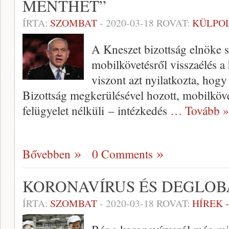
MENTHET”
ÍRTA:
SZOMBAT
-
2020-03-18
ROVAT:
KÜLPOL
A Kneszet bizottság elnöke s
mobilkövetésről visszaélés 
viszont azt nyilatkozta, hog
Bizottság megkerülésével hozott, mobilköve
felügyelet nélküli – intézkedés
… Tovább »
Bővebben
0 Comments
KORONAVÍRUS ÉS DEGLOB
ÍRTA:
SZOMBAT
-
2020-03-18
ROVAT:
HÍREK 