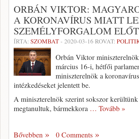
ORBÁN VIKTOR: MAGYAR
A KORONAVÍRUS MIATT L
SZEMÉLYFORGALOM ELŐT
ÍRTA:
SZOMBAT
-
2020-03-16
ROVAT:
POLITI
Orbán Viktor miniszterelnök 
március 16-i, hétfői parlamen
miniszterelnök a koronavírus
intézkedéseket jelentett be.
A miniszterelnök szerint sokszor kerültünk
megtanultuk, bármekkora
… Tovább »
Bővebben
0 Comments