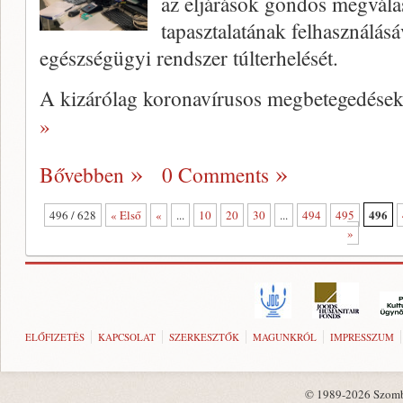
az eljárások gondos megvála
tapasztalatának felhasználásá
egészségügyi rendszer túlterhelését.
A kizárólag koronavírusos megbetegedések
»
Bővebben
0 Comments
496
496 / 628
« Első
«
...
10
20
30
...
494
495
»
ELŐFIZETÉS
KAPCSOLAT
SZERKESZTŐK
MAGUNKRÓL
IMPRESSZUM
© 1989-2026 Szombat