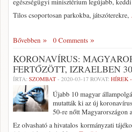
egészségügyi minisztérium legújabb, keddi 
Tilos csoportosan parkokba, játszóterekre,
Bővebben
0 Comments
KORONAVÍRUS: MAGYARO
FERTŐZÖTT, IZRAELBEN 3
ÍRTA:
SZOMBAT
-
2020-03-17
ROVAT:
HÍREK 
Újabb 10 magyar állampolgár
mutatták ki az új koronavírus
50-re nőtt Magyarországon a 
Ez olvasható a hivatalos kormányzati tájéko