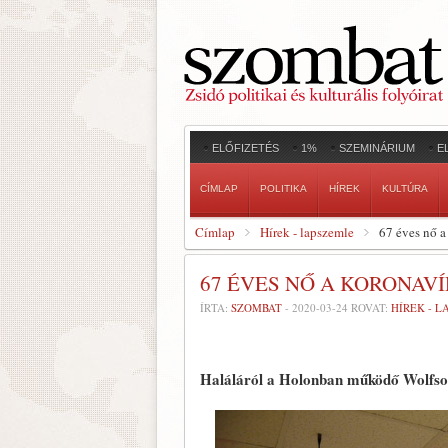
ELŐFIZETÉS
1%
SZEMINÁRIUM
E
CÍMLAP
POLITIKA
HÍREK
KULTÚRA
Címlap
Hírek - lapszemle
67 éves nő a
67 ÉVES NŐ A KORONAV
ÍRTA:
SZOMBAT
-
2020-03-24
ROVAT:
HÍREK - 
Haláláról a Holonban működő Wolfso