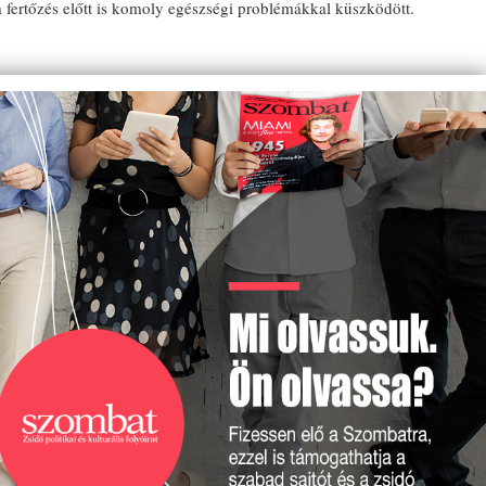
 fertőzés előtt is komoly egészségi problémákkal küszködött.