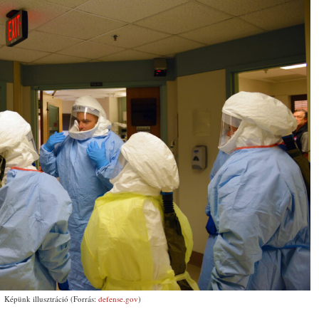
Képünk illusztráció (Forrás:
defense.gov
)