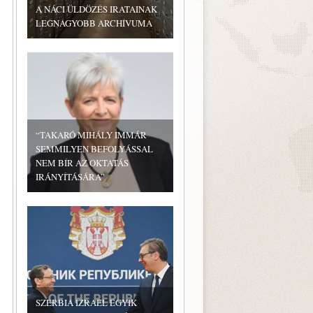
A NÁCI ÜLDÖZÉS IRATAINAK
LEGNAGYOBB ARCHÍVUMA
“TAKARÓ MIHÁLY IMMÁR
SEMMILYEN BEFOLYÁSSAL
NEM BÍR AZ OKTATÁS
IRÁNYÍTÁSÁRA”
SZERBIA IZRAEL EGYIK