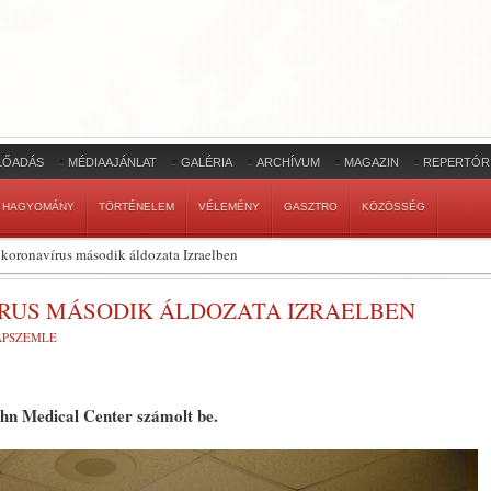
LŐADÁS
MÉDIAAJÁNLAT
GALÉRIA
ARCHÍVUM
MAGAZIN
REPERTÓR
HAGYOMÁNY
TÖRTÉNELEM
VÉLEMÉNY
GASZTRO
KÖZÖSSÉG
 koronavírus második áldozata Izraelben
ÍRUS MÁSODIK ÁLDOZATA IZRAELBEN
LAPSZEMLE
hn Medical Center számolt be.