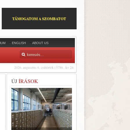
TÁMOGATOM A SZOMBATOT
IUM
ENGLISH
ABOUT US
2026. augusztus 6, csütörtök | 5786. Áv 24
ÚJ
ÍRÁSOK