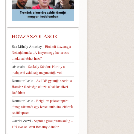
HOZZÁSZÓLÁSOK
Eva Mihály Amichay
-
Elrabolt túsz anyja
Netanjahunak: „A lányom egy hamaszos
unokával térhet haza”
sós csaba
-
Szakály Sándor: Horthy a
budapesti zsidóság megmentője volt
Domotor Laslo
-
Az IDF gyanúja szerint a
Hamász tüzérsége okozta a halálos tüzet
Rafahban
Domotor Laslo
-
Belgium: palesztinpárti
tömeg rátámadt egy izraeli turistára, eltörték
az állkapcsát
Gavriel Zeevi
-
Sáptól a gízai piramisokig –
125 éve született Benamy Sándor