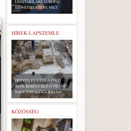
LEGSTABILABB EURÓPAI
SZÖVETSÉGESÉVÉ VÁLT
HÍREK-LAPSZEMLE
HETVEN ÉV UTÁN A FÖLD
ALÓL KERÜLT ELŐ A VILNAI
NAGY ZSINAGÓGA BIMÁJA
KÖZÖSSÉG