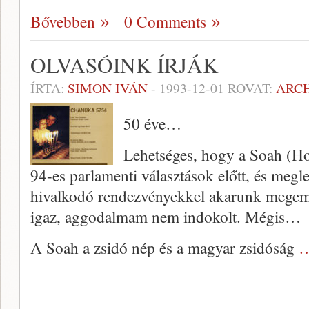
Bővebben
0 Comments
OLVASÓINK ÍRJÁK
ÍRTA:
SIMON IVÁN
-
1993-12-01
ROVAT:
ARC
50 éve…
Lehetséges, hogy a Soah (Hol
94-es parlamenti választások előtt, és meg
hivalkodó rendezvényekkel akarunk mege
igaz, aggodalmam nem indokolt. Mégis…
A Soah a zsidó nép és a magyar zsidóság
…