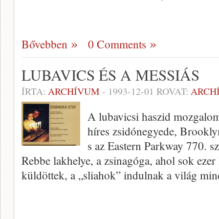
Bővebben
0 Comments
LUBAVICS ÉS A MESSIÁS
ÍRTA:
ARCHÍVUM
-
1993-12-01
ROVAT:
ARCH
A lubavicsi haszid mozgalo
híres zsidónegyede, Brookly
s az Eastern Parkway 770. sz
Rebbe lakhelye, a zsinagóga, ahol sok ezer
küldöttek, a „sliahok” indulnak a világ mi