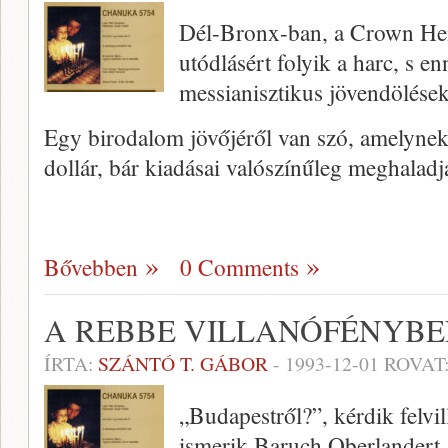
Dél-Bronx-ban, a Crown Hei
utódlásért folyik a harc, s e
messianisztikus jövendölések
Egy birodalom jövőjéről van szó, amelynek 
dollár, bár kiadásai valószínűleg meghalad
Bővebben
0 Comments
A REBBE VILLANÓFÉNYB
ÍRTA:
SZÁNTÓ T. GÁBOR
-
1993-12-01
ROVAT
„Budapestről?”, kérdik felvi
ismerik Baruch Oberlandert. 