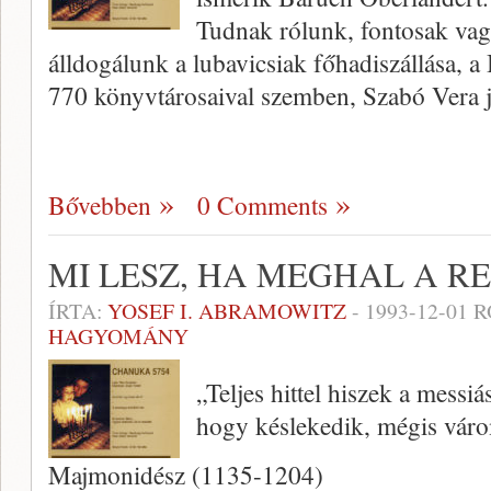
Tudnak rólunk, fontosak va
álldogálunk a lubavicsiak főhadiszállása, 
770 könyvtárosaival szemben, Szabó Vera j
Bővebben
0 Comments
MI LESZ, HA MEGHAL A R
ÍRTA:
YOSEF I. ABRAMOWITZ
-
1993-12-01
R
HAGYOMÁNY
„Teljes hittel hiszek a messi
hogy késlekedik, mégis váro
Majmonidész (1135-1204)