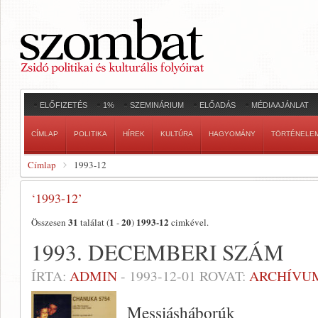
ELŐFIZETÉS
1%
SZEMINÁRIUM
ELŐADÁS
MÉDIAAJÁNLAT
CÍMLAP
POLITIKA
HÍREK
KULTÚRA
HAGYOMÁNY
TÖRTÉNELE
Címlap
1993-12
‘1993-12’
31
1
20
1993-12
Összesen
találat (
-
)
cimkével.
1993. DECEMBERI SZÁM
ÍRTA:
ADMIN
-
1993-12-01
ROVAT:
ARCHÍVU
Messiásháborúk