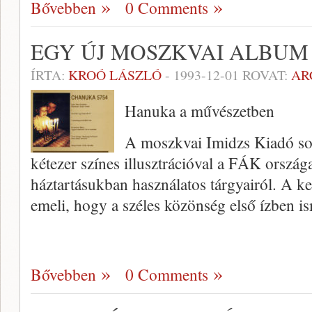
Bővebben
0 Comments
EGY ÚJ MOSZKVAI ALBUM
ÍRTA:
KROÓ LÁSZLÓ
-
1993-12-01
ROVAT:
AR
Hanuka a művészetben
A moszkvai Imidzs Kiadó sor
kétezer színes illusztrációval a FÁK országa
háztartásukban használatos tárgyairól. A k
emeli, hogy a széles közönség első ízben 
Bővebben
0 Comments