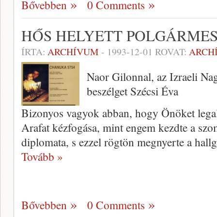
Bővebben
0 Comments
HŐS HELYETT POLGÁRMES
ÍRTA:
ARCHÍVUM
-
1993-12-01
ROVAT:
ARCH
Naor Gilonnal, az Izraeli Nag
beszélget Szécsi Éva
Bizonyos vagyok abban, hogy Önöket lega
Arafat kézfogása, mint engem kezdte a szomba
diplomata, s ezzel rögtön megnyerte a hal
Tovább »
Bővebben
0 Comments