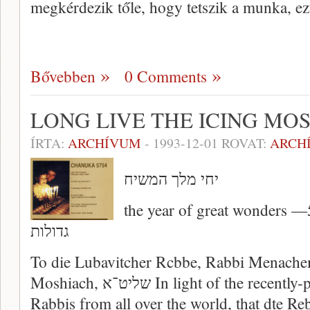
megkérdezik tőle, hogy tetszik a munka, e
Bővebben
0 Comments
LONG LIVE THE ICING MO
ÍRTA:
ARCHÍVUM
-
1993-12-01
ROVAT:
ARCH
יחי מלך המשיח
the year of great wonders —5753—  נפלאות
גדולות
To die Lubavitcher Rcbbe, Rabbi Menach
Moshiach, שליט־א In light of the recently-published Psak Din (ruling) of
Rabbis from all over the world, that dte R