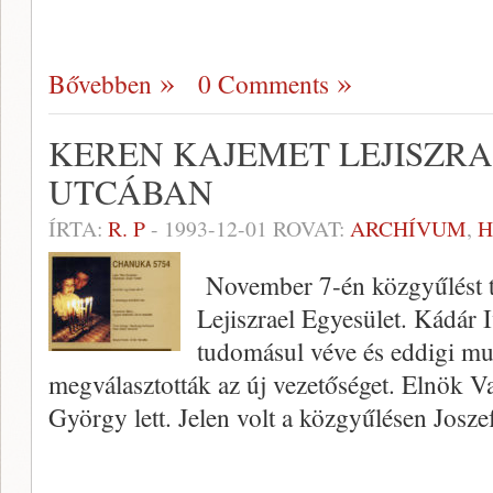
Bővebben
0 Comments
KEREN KAJEMET LEJISZR
UTCÁBAN
ÍRTA:
R. P
-
1993-12-01
ROVAT:
ARCHÍVUM
,
H
November 7-én közgyűlést t
Lejiszrael Egyesület. Kádár 
tudomásul véve és eddigi m
megválasztották az új vezetőséget. Elnök V
György lett. Jelen volt a közgyűlésen Josz