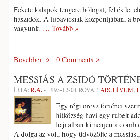
Fekete kalapok tengere bólogat, fel és le, e
haszidok. A lubavicsiak központjában, a 
vagyunk.
… Tovább »
Bővebben
0 Comments
MESSIÁS A ZSIDÓ TÖRTÉ
ÍRTA:
R.A.
-
1993-12-01
ROVAT:
ARCHÍVUM
,
Egy régi orosz történet szer
hitközség havi egy rubelt ad
hajnalban kimenjen a dombtet
A dolga az volt, hogy üdvözölje a messiás