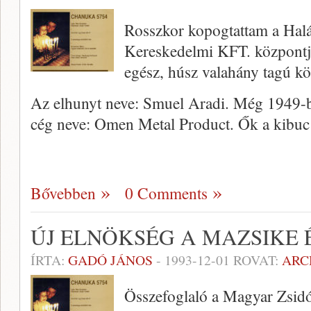
Rosszkor kopogtattam a Halá
Kereskedelmi KFT. központj
egész, húsz valahány tagú kö
Az elhunyt neve: Smuel Aradi. Még 1949-ben
cég neve: Omen Metal Product. Ők a kibuc
Bővebben
0 Comments
ÚJ ELNÖKSÉG A MAZSIKE 
ÍRTA:
GADÓ JÁNOS
-
1993-12-01
ROVAT:
ARC
Összefoglaló a Magyar Zsidó