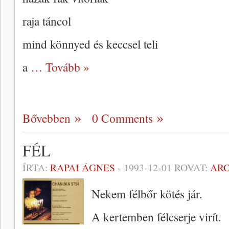
raja táncol
mind könnyed és keccsel teli
a
… Tovább »
Bővebben
0 Comments
FÉL
ÍRTA:
RAPAI ÁGNES
-
1993-12-01
ROVAT:
AR
Nekem félbőr kötés jár.
A kertemben félcserje virít.