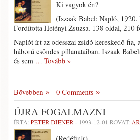
Ki vagyok én?
(Iszaak Babel: Napló, 1920.
Fordította Hetényi Zsuzsa. 138 oldal, 210 fo
Naplót írt az odesszai zsidó kereskedő fia, 
háború csöndes pillanataiban. Iszaak Babel
és sem
… Tovább »
Bővebben
0 Comments
ÚJRA FOGALMAZNI
ÍRTA:
PETER DIENER
-
1993-12-01
ROVAT:
AR
(Redéfinir)