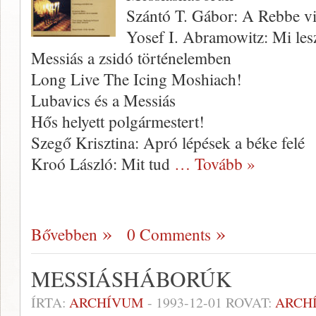
Szántó T. Gábor: A Rebbe v
Yosef I. Abramowitz: Mi les
Messiás a zsidó történelemben
Long Live The Icing Moshiach!
Lubavics és a Messiás
Hős helyett polgármestert!
Szegő Krisztina: Apró lépések a béke felé
Kroó László: Mit tud
… Tovább »
Bővebben
0 Comments
MESSIÁSHÁBORÚK
ÍRTA:
ARCHÍVUM
-
1993-12-01
ROVAT:
ARCH