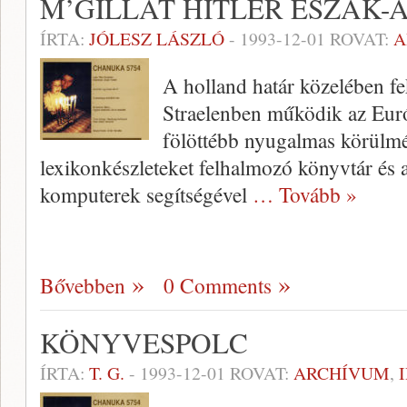
M’GILLÁT HITLER ÉSZAK-
ÍRTA:
JÓLESZ LÁSZLÓ
-
1993-12-01
ROVAT:
A
A holland határ közelében f
Straelenben működik az Eur
fölöttébb nyugalmas körülmén
lexikonkészleteket felhalmozó könyvtár és a
komputerek segítségével
… Tovább »
Bővebben
0 Comments
KÖNYVESPOLC
ÍRTA:
T. G.
-
1993-12-01
ROVAT:
ARCHÍVUM
,