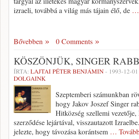
tárgyal az illetékes magyar kormányszervek
izraeli, továbbá a világ más tájain élő, de
… 
Bővebben
0 Comments
KÖSZÖNJÜK, SINGER RABB
ÍRTA:
LAJTAI PÉTER BENJÁMIN
-
1993-12-01
DOLGAINK
Szeptemberi számunkban rövid
hogy Jakov Joszef Singer ra
Hitközség szellemi vezetője,
szerződése lejártával, visszautazott Izraelb
jelezte, hogy távozása korántsem
… Tovább