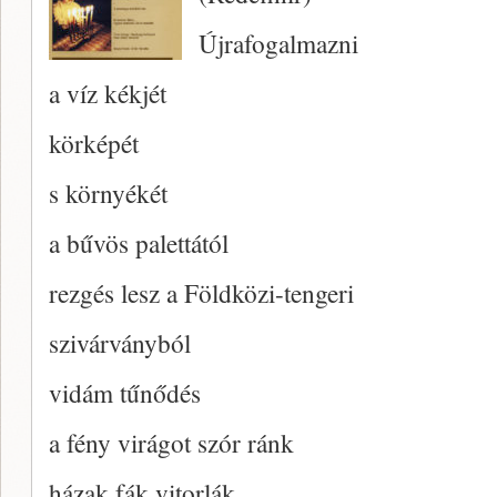
Újrafogalmazni
a víz kékjét
körképét
s környékét
a bűvös palettától
rezgés lesz a Földközi-tengeri
szivárványból
vidám tűnődés
a fény virágot szór ránk
házak fák vitorlák