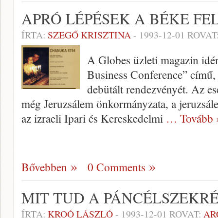
APRÓ LÉPÉSEK A BÉKE FE
ÍRTA:
SZEGŐ KRISZTINA
-
1993-12-01
ROVAT
A Globes üzleti magazin idén
Business Conference” című, t
debütált rendezvényét. Az es
még Jeruzsálem önkormányzata, a jeruzsálemi
az izraeli Ipari és Kereskedelmi
… Tovább 
Bővebben
0 Comments
MIT TUD A PÁNCÉLSZEKR
ÍRTA:
KROÓ LÁSZLÓ
-
1993-12-01
ROVAT:
AR