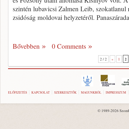
és Pozsony utáni állomása Kisinyov volt. 
szintén lubavicsi Zalmen Leib, szokatlanul r
zsidóság moldovai helyzetéről. Panaszárad
Bővebben
0 Comments
2
2 / 2
«
1
ELŐFIZETÉS
KAPCSOLAT
SZERKESZTŐK
MAGUNKRÓL
IMPRESSZUM
© 1989-2026 Szombat