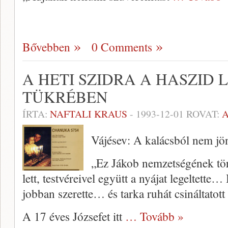
Bővebben
0 Comments
A HETI SZIDRA A HASZID
TÜKRÉBEN
ÍRTA:
NAFTALI KRAUS
-
1993-12-01
ROVAT:
Vájésev: A kalácsból nem j
„Ez Jákob nemzetségének tör
lett, testvéreivel együtt a nyájat legeltette…
jobban szerette… és tarka ruhát csináltatot
A 17 éves Józsefet itt
… Tovább »