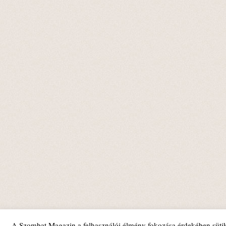
A Szombat Magazin a felhasználói élmény fokozása érdekében sütik