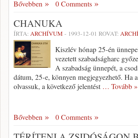
Bővebben
0 Comments
CHANUKA
ÍRTA:
ARCHÍVUM
-
1993-12-01
ROVAT:
ARCH
Kiszlév hónap 25-én ünnepel
vezetett szabadságharc győz
A szabadság ünnepét, a csod
dátum, 25-e, könnyen megjegyezhető. Ha a
olvassuk, a következő jelentést
… Tovább »
Bővebben
0 Comments
TÉRÍTENI A ZSIDÓSÁGON B