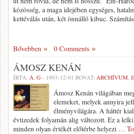
út nem rövid, de nem is hosszú.” Ein-Haro
közösség, a maga idejében egységes, hatalm
kettéválás után, két önnálló kibuc. Számítá
Bővebben
0 Comments
ÁMOSZ KENÁN
ÍRTA:
Á. G
-
1993-12-01
ROVAT:
ARCHÍVUM
,
Ámosz Kenán világában megt
elemeket, melyek annyira je
élményvilágára. A háttér kial
évtizedek folyamán alig változott. Ez a lelk
minden olyan értékét előtérbe helyezi
… To