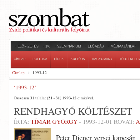
ELŐFIZETÉS
1%
SZEMINÁRIUM
ELŐADÁS
MÉDIAAJÁNLAT
CÍMLAP
POLITIKA
HÍREK
KULTÚRA
HAGYOMÁNY
TÖRTÉNELE
Címlap
1993-12
‘1993-12’
31
21
31
1993-12
Összesen
találat (
-
)
cimkével.
RENDHAGYÓ KÖLTÉSZET
ÍRTA:
TÍMÁR GYÖRGY
-
1993-12-01
ROVAT:
A
Peter Diener versei kapcsán