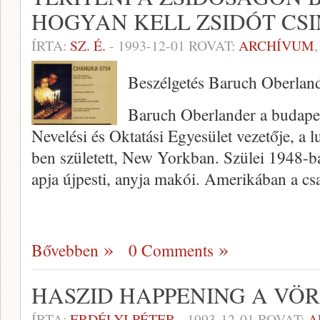
HOGYAN KELL ZSIDÓT CSI
ÍRTA:
SZ. É.
-
1993-12-01
ROVAT:
ARCHÍVUM
Beszélgetés Baruch Oberland
Baruch Oberlander a budape
Nevelési és Oktatási Egyesület vezetője, a l
ben született, New Yorkban. Szülei 1948-b
apja újpesti, anyja makói. Amerikában a cs
Bővebben
0 Comments
HASZID HAPPENING A VÖ
ÍRTA:
ERDÉLYI PÉTER
-
1993-12-01
ROVAT:
A