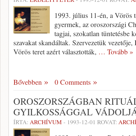
1993. július 11-én, a Vörös 
gyermek, az oroszországi Ch
tagjai, szokatlan tüntetésbe
szavakat skandáltak. Szervezetük vezetője, B
Vörös teret azért választották,
… Tovább »
Bővebben
0 Comments
OROSZORSZÁGBAN RITUÁL
GYILKOSSÁGGAL VÁDOLJÁ
ÍRTA:
ARCHÍVUM
-
1993-12-01
ROVAT:
ARCH