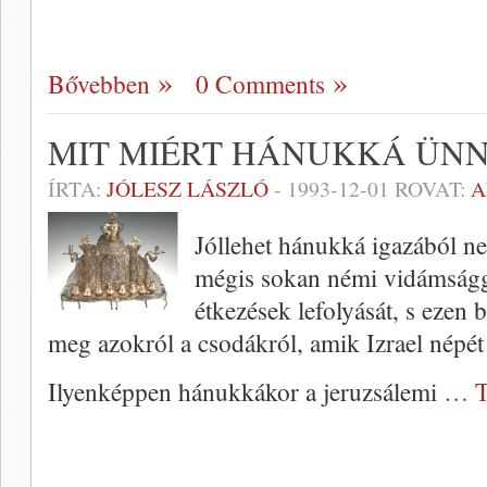
Bővebben
0 Comments
MIT MIÉRT HÁNUKKÁ ÜNN
ÍRTA:
JÓLESZ LÁSZLÓ
-
1993-12-01
ROVAT:
A
Jóllehet hánukká igazából 
mégis sokan némi vidámságga
étkezések lefolyását, s ezen
meg azokról a csodákról, amik Izrael népét
Ilyenképpen hánukkákor a jeruzsálemi
… T