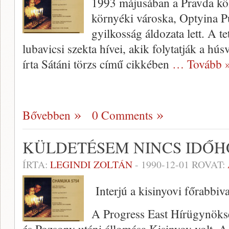
1993 májusában a Pravda kö
környéki városka, Optyina Pu
gyilkosság áldozata lett. A te
lubavicsi szekta hívei, akik folytatják a hú
írta Sátáni törzs című cikkében
… Tovább 
Bővebben
0 Comments
KÜLDETÉSEM NINCS IDŐH
ÍRTA:
LEGINDI ZOLTÁN
-
1990-12-01
ROVAT:
Interjú a kisinyovi főrabbiva
A Progress East Hírügynöks