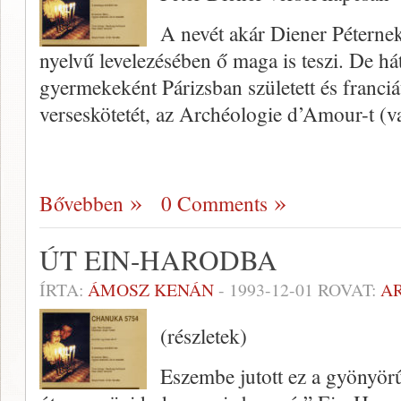
A nevét akár Diener Péterne
nyelvű levelezésében ő maga is teszi. De h
gyermekeként Párizsban született és franciá
verseskötetét, az Archéologie d’Amour-t (v
Bővebben
0 Comments
ÚT EIN-HARODBA
ÍRTA:
ÁMOSZ KENÁN
-
1993-12-01
ROVAT:
A
(részletek)
Eszembe jutott ez a gyönyörű