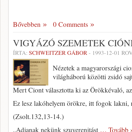
Bővebben
0 Comments
VIGYÁZÓ SZEMETEK CIÓNR
ÍRTA:
SCHWEITZER GÁBOR
-
1993-12-01
ROV
Nézetek a magyarországi cio
világháború közötti zsidó sa
Mert Ciont választotta ki az Örökkévaló, az
Ez lesz lakóhelyem örökre, itt fogok lakni
(Zsolt.132,13-14.)
„Adjanak nekünk szuverenitást
… Tovább 