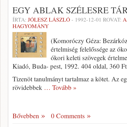
EGY ABLAK SZÉLESRE TÁ
ÍRTA:
JÓLESZ LÁSZLÓ
-
1992-12-01
ROVAT:
A
HAGYOMÁNY
(Komoróczy Géza: Bezárkóz
értelmiség felelőssége az ók
ókori keleti szövegek értelm
Kiadó, Buda- pest, 1992. 404 oldal, 360 Ft
Tizenöt tanulmányt tartalmaz a kötet. Az 
rövidebbek
… Tovább »
Bővebben
0 Comments