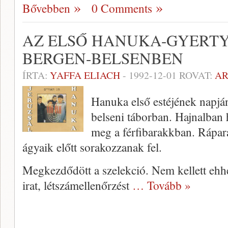
Bővebben
0 Comments
AZ ELSŐ HANUKA-GYERT
BERGEN-BELSENBEN
ÍRTA:
YAFFA ELIACH
-
1992-12-01
ROVAT:
A
Hanuka első estéjének napján
belseni táborban. Hajnalban
meg a férfibarakkban. Rápara
ágyaik előtt sorakozzanak fel.
Megkezdődött a szelekció. Nem kellett ehhe
irat, létszámellenőrzést
… Tovább »