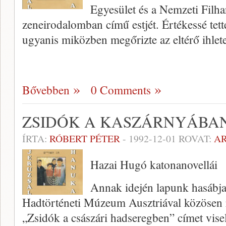
Egyesület és a Nemzeti Filh
zeneirodalomban című estjét. Értékessé te
ugyanis miközben megőrizte az eltérő ihlet
Bővebben
0 Comments
ZSIDÓK A KASZÁRNYÁBA
ÍRTA:
RÓBERT PÉTER
-
1992-12-01
ROVAT:
A
Hazai Hugó katonanovellái
Annak idején lapunk hasábja
Hadtörténeti Múzeum Ausztriával közösen re
„Zsidók a császári hadseregben” címet viselt