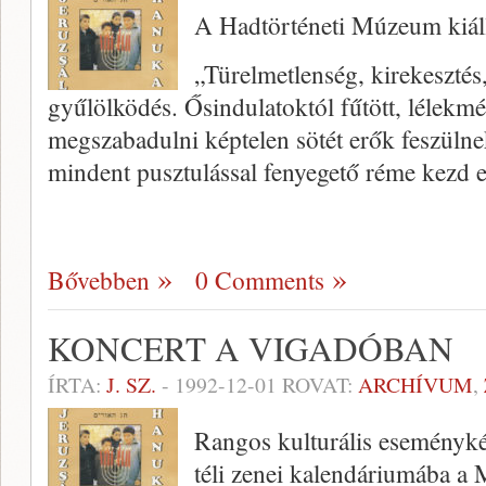
A Hadtörténeti Múzeum kiáll
„Türelmetlenség, kirekesztés
gyűlölködés. Ősindulatoktól fűtött, lélekmé
megszabadulni képtelen sötét erők feszüln
mindent pusztulással fenyegető réme kezd 
Bővebben
0 Comments
KONCERT A VIGADÓBAN
ÍRTA:
J. SZ.
-
1992-12-01
ROVAT:
ARCHÍVUM
,
Rangos kulturális eseményké
téli zenei kalendáriumába a 