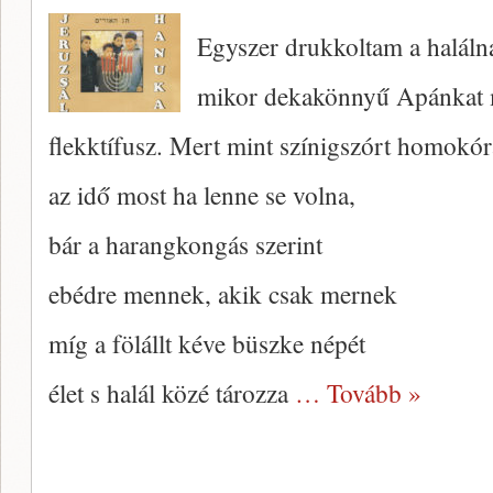
Egyszer drukkoltam a haláln
mikor dekakönnyű Apánkat 
flekktífusz. Mert mint színigszórt homokór
az idő most ha lenne se volna,
bár a harangkongás szerint
ebédre mennek, akik csak mernek
míg a fölállt kéve büszke népét
élet s halál közé tározza
… Tovább »