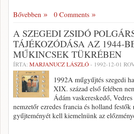
Bővebben
0 Comments
A SZEGEDI ZSIDÓ POLGÁR
TÁJÉKOZÓDÁSA AZ 1944-B
MŰKINCSEK TÜKRÉBEN
ÍRTA:
MARJANUCZ LÁSZLÓ
-
1992-12-01
ROV
1992A műgyűjtés szegedi h
XIX. század első felében ne
Ádám vaskereskedő, Vedres I
nemzetőr ezredes francia és holland festők
gyűjteményét kell kiemelnünk az előzmény