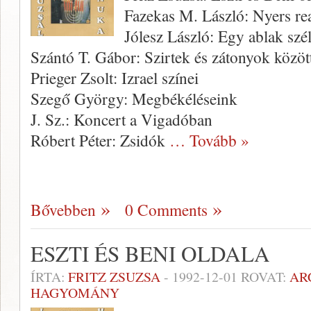
Fazekas M. László: Nyers real
Jólesz László: Egy ablak szél
Szántó T. Gábor: Szirtek és zátonyok közöt
Prieger Zsolt: Izrael színei
Szegő György: Megbékéléseink
J. Sz.: Koncert a Vigadóban
Róbert Péter: Zsidók
… Tovább »
Bővebben
0 Comments
ESZTI ÉS BENI OLDALA
ÍRTA:
FRITZ ZSUZSA
-
1992-12-01
ROVAT:
AR
HAGYOMÁNY