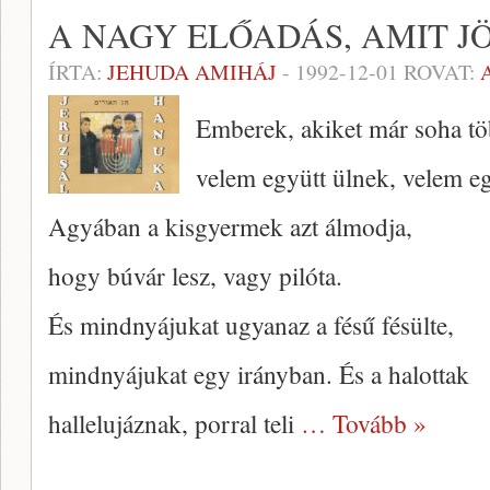
A NAGY ELŐADÁS, AMIT 
ÍRTA:
JEHUDA AMIHÁJ
-
1992-12-01
ROVAT:
Emberek, akiket már soha tö
velem együtt ülnek, velem eg
Agyában a kisgyermek azt álmodja,
hogy búvár lesz, vagy pilóta.
És mindnyájukat ugyanaz a fésű fésülte,
mindnyájukat egy irányban. És a halottak
hallelujáznak, porral teli
… Tovább »