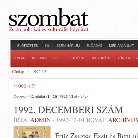
ELŐFIZETÉS
1%
SZEMINÁRIUM
ELŐADÁS
MÉDIAAJÁNLAT
CÍMLAP
POLITIKA
HÍREK
KULTÚRA
HAGYOMÁNY
TÖRTÉNELE
Címlap
1992-12
‘1992-12’
42
1
20
1992-12
Összesen
találat (
-
)
cimkével.
1992. DECEMBERI SZÁM
ÍRTA:
ADMIN
-
1992-12-01
ROVAT:
ARCHÍVU
Fritz Zsuzsa: Eszti és Beni o