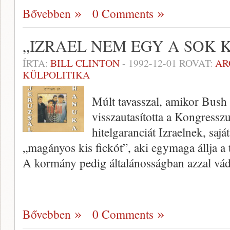
Bővebben
0 Comments
„IZRAEL NEM EGY A SOK 
ÍRTA:
BILL CLINTON
-
1992-12-01
ROVAT:
AR
KÜLPOLITIKA
Múlt tavasszal, amikor Bus
visszautasította a Kongressz
hitelgaranciát Izraelnek, saj
„magányos kis fickót”, aki egymaga állja a 
A kormány pedig általánosságban azzal vá
Bővebben
0 Comments