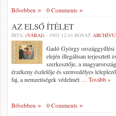
Bővebben
0 Comments
AZ ELSŐ ÍTÉLET
ÍRTA:
(VÁRAI)
-
1992-12-01
ROVAT:
ARCHÍV
Gadó György országgyűlési 
elején illegálisan terjesztett 
szerkesztője, a magyarorszá
érzékeny észlelője és szenvedélyes leleplezőj
faj, a nemzetiségek védelmét
… Tovább »
Bővebben
0 Comments