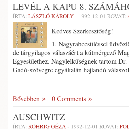
LEVÉL A KAPU 8. SZÁMÁH
ÍRTA:
LÁSZLÓ KÁROLY
-
1992-12-01
ROVAT:
Kedves Szerkesztőség!
1. Nagyrabecsüléssel üdvöz
de tárgyilagos válaszáért a kútmérgező Mag
Egyesülethez. Nagylelkűségnek tartom Dr. 
Gadó-szövegre egyáltalán hajlandó válaszo
Bővebben
0 Comments
AUSCHWITZ
ÍRTA:
RÖHRIG GÉZA
-
1992-12-01
ROVAT:
PO