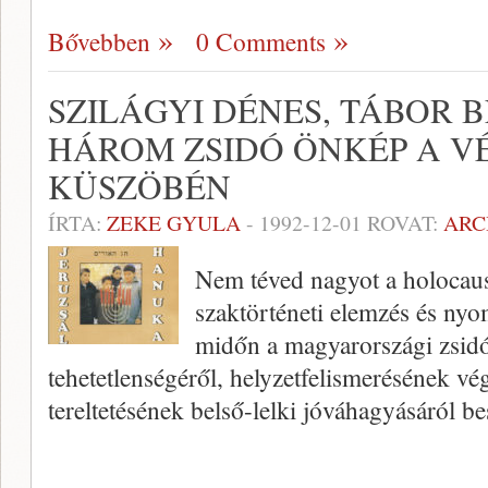
Bővebben
0 Comments
SZILÁGYI DÉNES, TÁBOR B
HÁROM ZSIDÓ ÖNKÉP A V
KÜSZÖBÉN
ÍRTA:
ZEKE GYULA
-
1992-12-01
ROVAT:
ARC
Nem téved nagyot a holocaust
szaktörténeti elemzés és nyo
midőn a magyarországi zsid
tehetetlenségéről, helyzetfelismerésének vég
tereltetésének belső-lelki jóváhagyásáról b