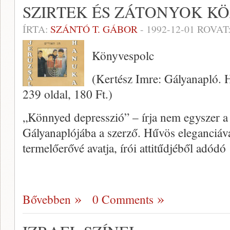
SZIRTEK ÉS ZÁTONYOK K
ÍRTA:
SZÁNTÓ T. GÁBOR
-
1992-12-01
ROVAT
Könyvespolc
(Kertész Imre: Gályanapló. 
239 oldal, 180 Ft.)
„Könnyed depresszió” – írja nem egyszer a 
Gályanaplójába a szerző. Hűvös eleganciáva
termelőerővé avatja, írói attitűdjéből adódó
Bővebben
0 Comments