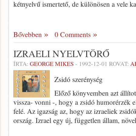
kétnyelvű ismertető, de különösen a vele k
Bővebben
0 Comments
IZRAELI NYELVTÖRŐ
ÍRTA:
GEORGE MIKES
-
1992-12-01
ROVAT:
A
Zsidó szerénység
Előző könyvemben azt állíto
vissza- vonni -, hogy a zsidó humorérzék el
felé. Az igazság az, hogy az izraeliek zsid
ország. Izrael egy új, független állam, n