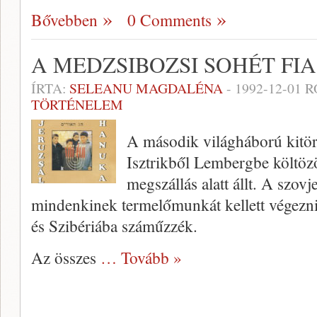
Bővebben
0 Comments
A MEDZSIBOZSI SOHÉT FIA
ÍRTA:
SELEANU MAGDALÉNA
-
1992-12-01
R
TÖRTÉNELEM
A második világháború kitöré
Isztrikből Lembergbe költöz
megszállás alatt állt. A szov
mindenkinek termelőmunkát kellett végezni
és Szibériába száműzzék.
Az összes
… Tovább »