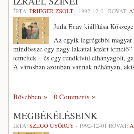
IZRAEL SZÍNEI
ÍRTA:
PRIEGER ZSOLT
-
1992-12-01
ROVAT:
A
Juda Enav kiállítása Kőszeg
Az egyik legrégebbi magyar 
mindössze egy nagy lakattal lezárt temető
temettek – és egy rendkívül elhanyagolt, g
A városban azonban vannak néhányan, aki
Bővebben
0 Comments
MEGBÉKÉLÉSEINK
ÍRTA:
SZEGŐ GYÖRGY
-
1992-12-01
ROVAT:
A