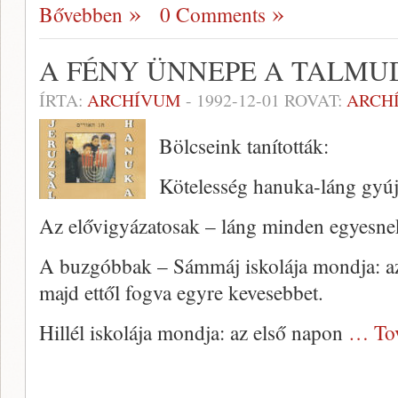
Bővebben
0 Comments
A FÉNY ÜNNEPE A TALM
ÍRTA:
ARCHÍVUM
-
1992-12-01
ROVAT:
ARCH
Bölcseink tanították:
Kötelesség hanuka-láng gyúj
Az elővigyázatosak – láng minden egyesne
A buzgóbbak – Sámmáj iskolája mondja: az
majd ettől fogva egyre kevesebbet.
Hillél iskolája mondja: az első napon
… To