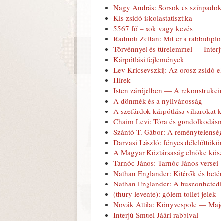
Nagy András: Sorsok és színpadok
Kis zsidó iskolastatisztika
5567 fő – sok vagy kevés
Radnóti Zoltán: Mit ér a rabbidip
Törvénnyel és türelemmel — Interjú
Kárpótlási fejlemények
Lev Kricsevszkij: Az orosz zsidó e
Hírek
Isten zárójelben — A rekonstrukc
A dönmék és a nyilvánosság
A szefárdok kárpótlása viharokat 
Chaim Levi: Tóra és gondolkodásm
Szántó T. Gábor: A reménytelensé
Darvasi László: fényes délelőttökö
A Magyar Köztársaság elnöke kösz
Tarnóc János: Tarnóc János versei
Nathan Englander: Kitérők és beté
Nathan Englander: A huszonheted
(thury levente): gólem-toilet jelek
Novák Attila: Könyvespolc — Ma
Interjú Smuel Jáári rabbival