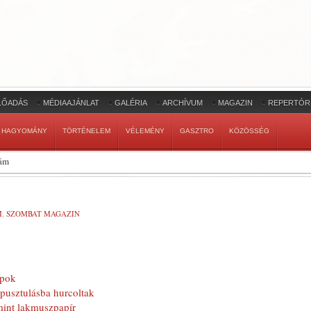
LŐADÁS
MÉDIAAJÁNLAT
GALÉRIA
ARCHÍVUM
MAGAZIN
REPERTÓR
HAGYOMÁNY
TÖRTÉNELEM
VÉLEMÉNY
GASZTRO
KÖZÖSSÉG
zám
M
,
SZOMBAT MAGAZIN
apok
pusztulásba hurcoltak
mint lakmuszpapír