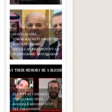
SZAÚD-ARÁBIA,
TÖRÖKORSZÁG ÉS PAKISZTÁN
KÖZÖS VÉDELMI
MEGÁLLAPODÁST KÖTÖTT AZ
IRÁNI HÁBORÚ ÁRNYÉKÁBAN
ELESETT KÉT IZRAELI
TARTALÉKOS, NÉGY
SÚLYOSAN MEGSEBESÜLT
DÉL-LIBANONBAN