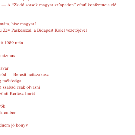
 — A “Zsidó sorsok magyar színpadon” című konferencia elé
lomám, hisz magyar?
 Zev Paskesszal, a Bidapest Kolel vezetőjével
lit 1989 után
ionizmus
kavar
ód — Beresit hetiszakasz
g méltósága
n szabad csak olvasni
önti Kertész Imrét
rők
ik ember
jdnem jó könyv