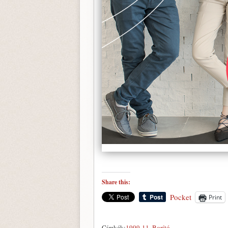
Share this:
Pocket
Print
Címkék:
1999-11
,
Borító