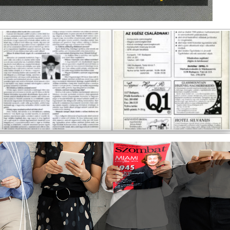
EMLÉKTÁBLÁT ÁLLÍTOTT
A KÖRÖSTARCSÁRÓL
ELHURCOLT ZSIDÓSÁG
TISZTELETÉRE