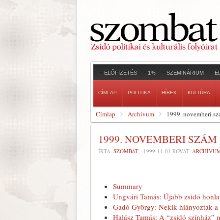
ELŐFIZETÉS
1%
SZEMINÁRIUM
E
CÍMLAP
POLITIKA
HÍREK
KULTÚRA
Címlap
Archívum
1999. novemberi s
1999. NOVEMBERI SZÁM
ÍRTA:
SZOMBAT
-
1999-11-01
ROVAT:
ARCHÍVU
Summary
Ungvári Tamás: Újabb zsidó honl
Gadó György: Nekik hiányoztak a 
Halász Tamás: A “zsidó színház” 