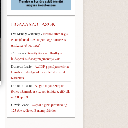
HOZZÁSZÓLÁSOK
Eva Mihály Amichay
-
Elrabolt túsz anyja
Netanjahunak: „A lányom egy hamaszos
unokával térhet haza”
sós csaba
-
Szakály Sándor: Horthy a
budapesti zsidóság megmentője volt
Domotor Laslo
-
Az IDF gyanúja szerint a
Hamász tüzérsége okozta a halálos tüzet
Rafahban
Domotor Laslo
-
Belgium: palesztinpárti
tömeg rátámadt egy izraeli turistára, eltörték
az állkapcsát
Gavriel Zeevi
-
Sáptól a gízai piramisokig –
125 éve született Benamy Sándor