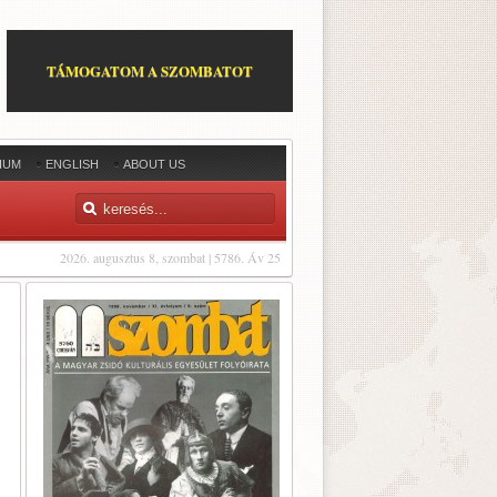
TÁMOGATOM A SZOMBATOT
IUM
ENGLISH
ABOUT US
2026. augusztus 8, szombat | 5786. Áv 25