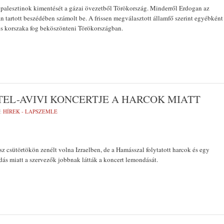
 palesztinok kimentését a gázai övezetből Törökország. Minderről Erdogan az
án tartott beszédében számolt be. A frissen megválasztott államfő szerint egyébként
s korszaka fog beköszönteni Törökországban.
EL-AVIVI KONCERTJE A HARCOK MIATT
:
HÍREK - LAPSZEMLE
z csütörtökön zenélt volna Izraelben, de a Hamásszal folytatott harcok és egy
dás miatt a szervezők jobbnak látták a koncert lemondását.