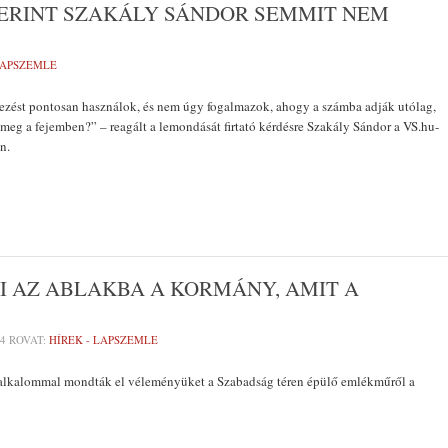
ZERINT SZAKÁLY SÁNDOR SEMMIT NEM
LAPSZEMLE
jezést pontosan használok, és nem úgy fogalmazok, ahogy a számba adják utólag,
 meg a fejemben?” – reagált a lemondását firtató kérdésre Szakály Sándor a VS.hu-
an.
I AZ ABLAKBA A KORMÁNY, AMIT A
14
ROVAT:
HÍREK - LAPSZEMLE
lkalommal mondták el véleményüket a Szabadság téren épülő emlékműről a