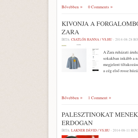
Bővebben
0 Comments
KIVONJA A FORGALOMB
ZARA
ÍRTA:
CSATLÓS HANNA / VS.HU
-
2014-08-28
RO
A Zara ruházati áruhá
sokakban inkább a ná
megjelent tiltakozás
a cég első rossz húzá
Bővebben
1 Comment
PALESZTINOKAT MENEK
ERDOGAN
ÍRTA:
LAKNER DÁVID / VS.HU
-
2014-08-11
ROV