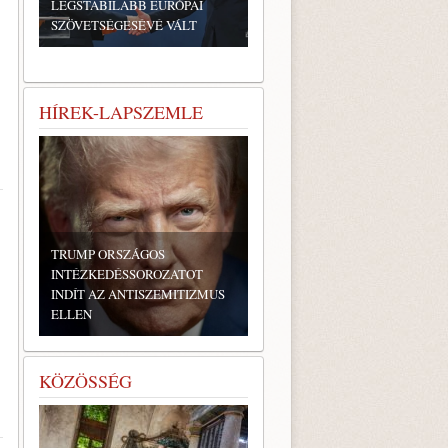
LEGSTABILABB EURÓPAI
SZÖVETSÉGESÉVÉ VÁLT
HÍREK-LAPSZEMLE
TRUMP ORSZÁGOS
INTÉZKEDÉSSOROZATOT
INDÍT AZ ANTISZEMITIZMUS
ELLEN
KÖZÖSSÉG