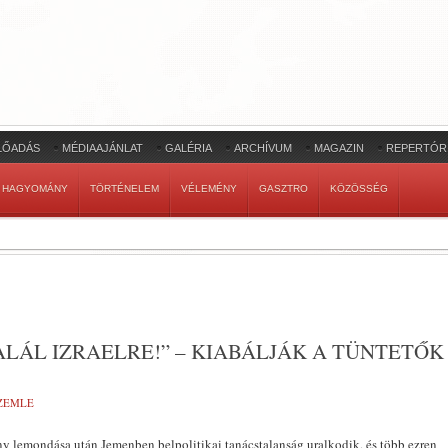
LŐADÁS
MÉDIAAJÁNLAT
GALÉRIA
ARCHÍVUM
MAGAZIN
REPERTÓR
HAGYOMÁNY
TÖRTÉNELEM
VÉLEMÉNY
GASZTRO
KÖZÖSSÉG
LÁL IZRAELRE!” – KIABÁLJÁK A TÜNTETŐK
SZEMLE
y lemondása után Jemenben belpolitikai tanácstalanság uralkodik, és több ezren