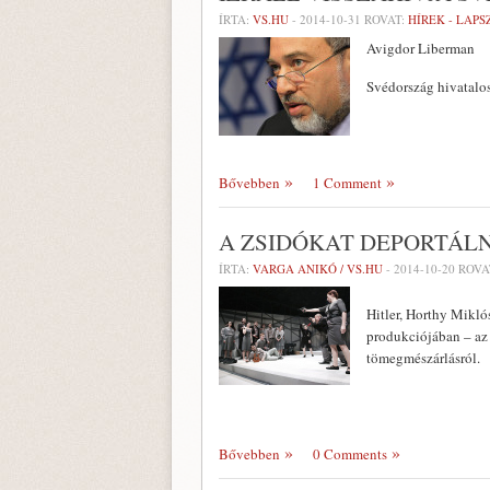
ÍRTA:
VS.HU
-
2014-10-31
ROVAT:
HÍREK - LAP
Avigdor Liberman
Svédország hivatalos
Bővebben
1 Comment
A ZSIDÓKAT DEPORTÁLN
ÍRTA:
VARGA ANIKÓ / VS.HU
-
2014-10-20
ROVA
Hitler, Horthy Mikló
produkciójában – az
tömegmészárlásról.
Bővebben
0 Comments