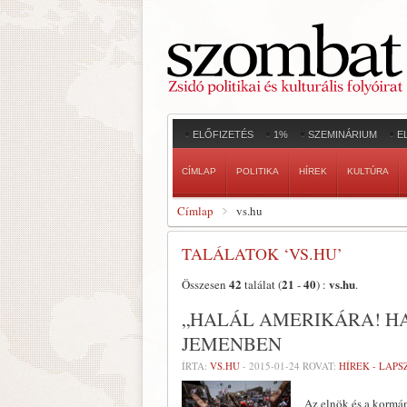
ELŐFIZETÉS
1%
SZEMINÁRIUM
E
CÍMLAP
POLITIKA
HÍREK
KULTÚRA
Címlap
vs.hu
TALÁLATOK ‘VS.HU’
42
21
40
vs.hu
Összesen
találat (
-
) :
.
„HALÁL AMERIKÁRA! HA
JEMENBEN
ÍRTA:
VS.HU
-
2015-01-24
ROVAT:
HÍREK - LAP
Az elnök és a kormán