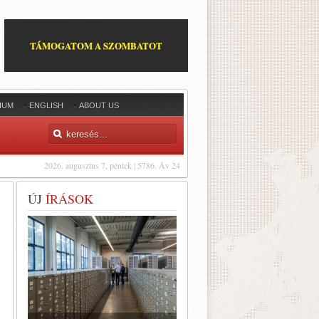
TÁMOGATOM A SZOMBATOT
IUM
ENGLISH
ABOUT US
2026. augusztus 7, péntek | 5786. Áv 24
ÚJ
ÍRÁSOK