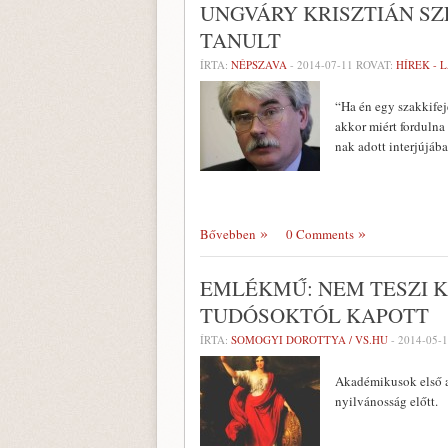
UNGVÁRY KRISZTIÁN S
TANULT
ÍRTA:
NÉPSZAVA
-
2014-07-11
ROVAT:
HÍREK - 
“Ha én egy szakkife
akkor miért fordulna
nak adott interjújáb
Bővebben
0 Comments
EMLÉKMŰ: NEM TESZI K
TUDÓSOKTÓL KAPOTT
ÍRTA:
SOMOGYI DOROTTYA / VS.HU
-
2014-05-
Akadémikusok első a
nyilvánosság előtt.