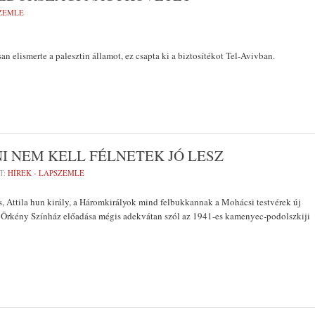
SZEMLE
an elismerte a palesztin államot, ez csapta ki a biztosítékot Tel-Avivban.
I NEM KELL FÉLNETEK JÓ LESZ
T:
HÍREK - LAPSZEMLE
s, Attila hun király, a Háromkirályok mind felbukkannak a Mohácsi testvérek új
 Örkény Színház előadása mégis adekvátan szól az 1941-es kamenyec-podolszkiji