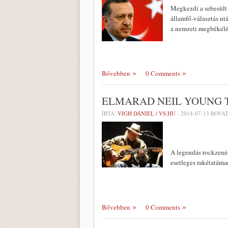
Megkezdi a sebesült
államfő-választás ut
a nemzeti megbékélé
Bővebben
0 Comments
ELMARAD NEIL YOUNG T
ÍRTA:
VIGH DÁNIEL / VS.HU
-
2014-07-13
ROVAT
A legendás rockzenés
esetleges rakétatáma
Bővebben
0 Comments