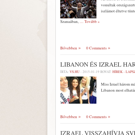
vonultak országszert
iszlámot éltetve tünt
Szanaában,
… Tovább »
Bővebben
0 Comments
LIBANON ÉS IZRAEL HA
ÍRTA:
VS.HU
-
2015-01-19
ROVAT:
HÍREK - LAP
Miss Izrael három má
Libanon most elhatár
Bővebben
0 Comments
IZRAEL VISSZAHÍVJA S