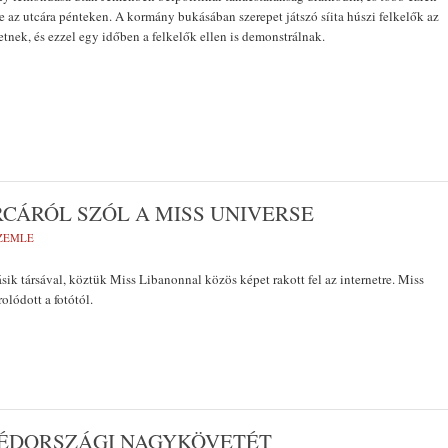
e az utcára pénteken. A kormány bukásában szerepet játszó síita húszi felkelők az
etnek, és ezzel egy időben a felkelők ellen is demonstrálnak.
RCÁRÓL SZÓL A MISS UNIVERSE
SZEMLE
sik társával, köztük Miss Libanonnal közös képet rakott fel az internetre. Miss
olódott a fotótól.
VÉDORSZÁGI NAGYKÖVETÉT