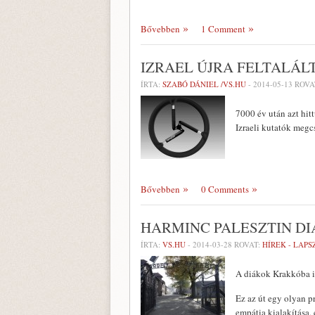
Bővebben
1 Comment
IZRAEL ÚJRA FELTALÁL
ÍRTA:
SZABÓ DÁNIEL /VS.HU
-
2014-05-13
ROVA
7000 év után azt hit
Izraeli kutatók megcs
Bővebben
0 Comments
HARMINC PALESZTIN D
ÍRTA:
VS.HU
-
2014-03-28
ROVAT:
HÍREK - LAP
A diákok Krakkóba is
Ez az út egy olyan p
empátia kialakítása,