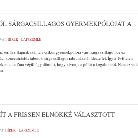
ÓL SÁRGACSILLAGOS GYERMEKPÓLÓJÁT A
VAT:
HÍREK - LAPSZEMLE
z seriffcsillagnak szánta a csíkos gyermekpólóra varrt sárga csillagot, de ez
ci koncentrációs táborok sárga csillagos rabruházatát idézte fel. Így a Twitteren
ok miatt a Zara végül úgy döntött, hogy kivonja a pólót a forgalomból. Nem ez volt
sa.
ÍT A FRISSEN ELNÖKKÉ VÁLASZTOTT
AT:
HÍREK - LAPSZEMLE