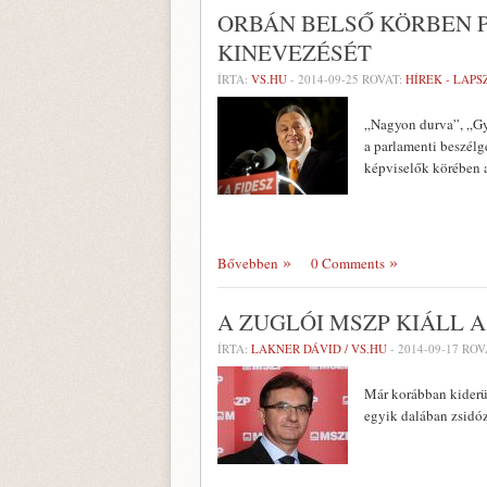
ORBÁN BELSŐ KÖRBEN 
KINEVEZÉSÉT
ÍRTA:
VS.HU
-
2014-09-25
ROVAT:
HÍREK - LAP
„Nagyon durva”, „Gya
a parlamenti beszélg
képviselők körében 
Bővebben
0 Comments
A ZUGLÓI MSZP KIÁLL 
ÍRTA:
LAKNER DÁVID / VS.HU
-
2014-09-17
ROV
Már korábban kiderü
egyik dalában zsidóz