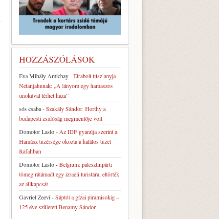
HOZZÁSZÓLÁSOK
Eva Mihály Amichay
-
Elrabolt túsz anyja
Netanjahunak: „A lányom egy hamaszos
unokával térhet haza”
sós csaba
-
Szakály Sándor: Horthy a
budapesti zsidóság megmentője volt
Domotor Laslo
-
Az IDF gyanúja szerint a
Hamász tüzérsége okozta a halálos tüzet
Rafahban
Domotor Laslo
-
Belgium: palesztinpárti
tömeg rátámadt egy izraeli turistára, eltörték
az állkapcsát
Gavriel Zeevi
-
Sáptól a gízai piramisokig –
125 éve született Benamy Sándor