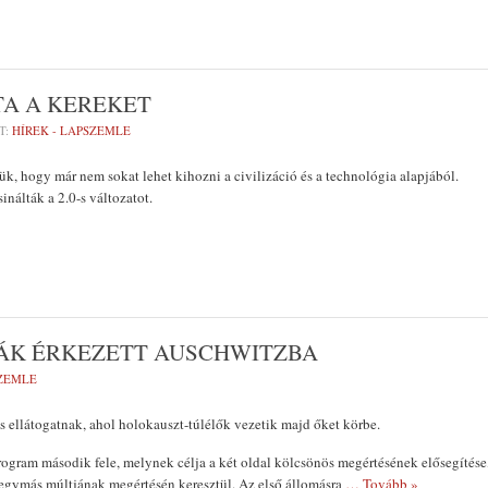
TA A KEREKET
T:
HÍREK - LAPSZEMLE
tük, hogy már nem sokat lehet kihozni a civilizáció és a technológia alapjából.
inálták a 2.0-s változatot.
IÁK ÉRKEZETT AUSCHWITZBA
SZEMLE
 ellátogatnak, ahol holokauszt-túlélők vezetik majd őket körbe.
rogram második fele, melynek célja a két oldal kölcsönös megértésének elősegítése
 egymás múltjának megértésén keresztül. Az első állomásra
… Tovább »