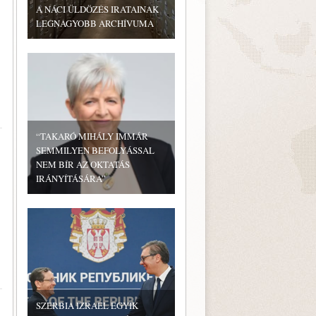
A NÁCI ÜLDÖZÉS IRATAINAK
LEGNAGYOBB ARCHÍVUMA
“TAKARÓ MIHÁLY IMMÁR
SEMMILYEN BEFOLYÁSSAL
NEM BÍR AZ OKTATÁS
IRÁNYÍTÁSÁRA”
SZERBIA IZRAEL EGYIK