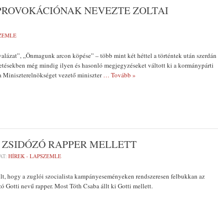
PROVOKÁCIÓNAK NEVEZTE ZOLTAI
SZEMLE
lázat”, „Önmagunk arcon köpése” – több mint két héttel a történtek után szerdán
etésekben még mindig ilyen és hasonló megjegyzéseket váltott ki a kormánypárti
a Miniszterelnökséget vezető miniszter
… Tovább »
A ZSIDÓZÓ RAPPER MELLETT
AT:
HÍREK - LAPSZEMLE
lt, hogy a zuglói szocialista kampányeseményeken rendszeresen felbukkan az
ó Gotti nevű rapper. Most Tóth Csaba állt ki Gotti mellett.