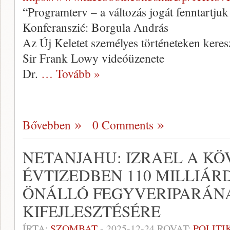
“Programterv – a változás jogát fenntartjuk
Konferanszié: Borgula András
Az Új Keletet személyes történeteken kere
Sir Frank Lowy videóüzenete
Dr.
… Tovább »
Bővebben
0 Comments
NETANJAHU: IZRAEL A K
ÉVTIZEDBEN 110 MILLIÁR
ÖNÁLLÓ FEGYVERIPARÁN
KIFEJLESZTÉSÉRE
ÍRTA:
SZOMBAT
-
2025-12-24
ROVAT:
POLITI