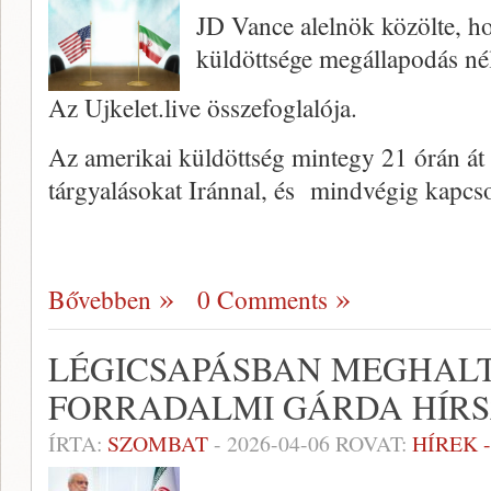
JD Vance alelnök közölte, h
küldöttsége megállapodás né
Az Ujkelet.live összefoglalója.
Az amerikai küldöttség mintegy 21 órán át f
tárgyalásokat Iránnal, és mindvégig kapcs
Bővebben
0 Comments
LÉGICSAPÁSBAN MEGHALT
FORRADALMI GÁRDA HÍRS
ÍRTA:
SZOMBAT
-
2026-04-06
ROVAT:
HÍREK 