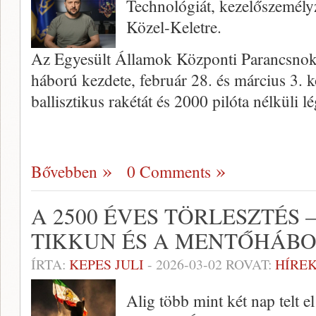
Technológiát, kezelőszemélyz
Közel-Keletre.
Az Egyesült Államok Központi Parancsnoksá
háború kezdete, február 28. és március 3. 
ballisztikus rakétát és 2000 pilóta nélküli l
Bővebben
0 Comments
A 2500 ÉVES TÖRLESZTÉS 
TIKKUN ÉS A MENTŐHÁB
ÍRTA:
KEPES JULI
-
2026-03-02
ROVAT:
HÍREK
Alig több mint két nap telt el