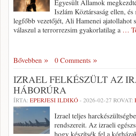
Egyesült Államok megkezdté
Iszlám Köztársaság ellen, és 
legfőbb vezetőjét, Ali Hamenei ajatollahot 
válaszul a terrorrezsim gyakorlatilag a
… T
Bővebben
0 Comments
IZRAEL FELKÉSZÜLT AZ I
HÁBORÚRA
ÍRTA:
EPERJESI ILDIKÓ
-
2026-02-27
ROVAT:
Izrael teljes harckészültségb
rendszereit. Az izraeli egész
hogy készítsék fel a kórházak