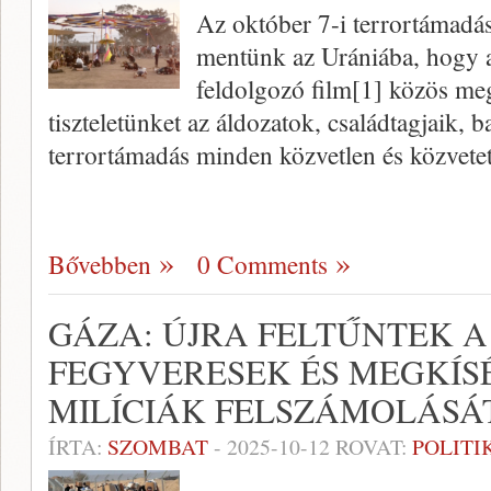
Az október 7-i terrortámadás
mentünk az Urániába, hogy a
feldolgozó film[1] közös meg
tiszteletünket az áldozatok, családtagjaik, b
terrortámadás minden közvetlen és közvete
Bővebben
0 Comments
GÁZA: ÚJRA FELTŰNTEK 
FEGYVERESEK ÉS MEGKÍSÉ
MILÍCIÁK FELSZÁMOLÁSÁ
ÍRTA:
SZOMBAT
-
2025-10-12
ROVAT:
POLITI