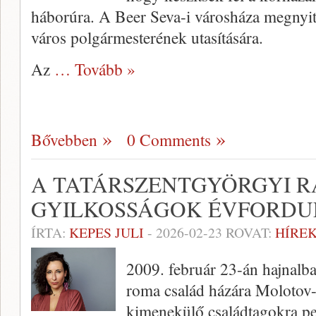
háborúra. A Beer Seva-i városháza megnyito
város polgármesterének utasítására.
Az
… Tovább »
Bővebben
0 Comments
A TATÁRSZENTGYÖRGYI RA
GYILKOSSÁGOK ÉVFORDU
ÍRTA:
KEPES JULI
-
2026-02-23
ROVAT:
HÍREK
2009. február 23-án hajnalb
roma család házára Molotov-k
kimenekülő családtagokra ped