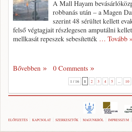
A Mall Hayam bevásárlóközpo
robbanás után – a Magen Da
szerint 48 sérültet kellett ev
felső végtagjait részlegesen amputálni kelle
mellkasát repeszek sebesítették
… Tovább 
Bővebben
0 Comments
1
1 / 16
2
3
4
5
...
10
ELŐFIZETÉS
KAPCSOLAT
SZERKESZTŐK
MAGUNKRÓL
IMPRESSZUM