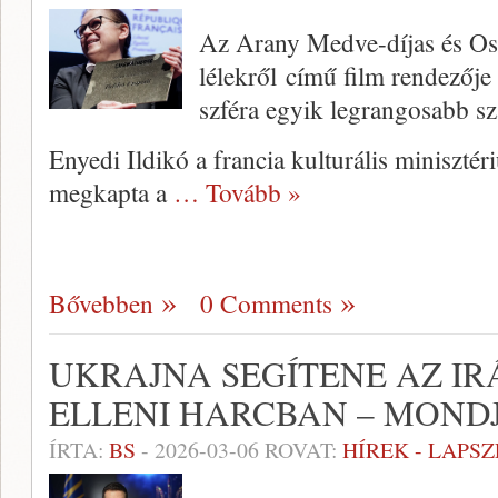
Az Arany Medve-díjas és Osca
lélekről című film rendezője 
szféra egyik legrangosabb sz
Enyedi Ildikó a francia kulturális miniszté
megkapta a
… Tovább »
Bővebben
0 Comments
UKRAJNA SEGÍTENE AZ I
ELLENI HARCBAN – MONDJ
ÍRTA:
BS
-
2026-03-06
ROVAT:
HÍREK - LAPS