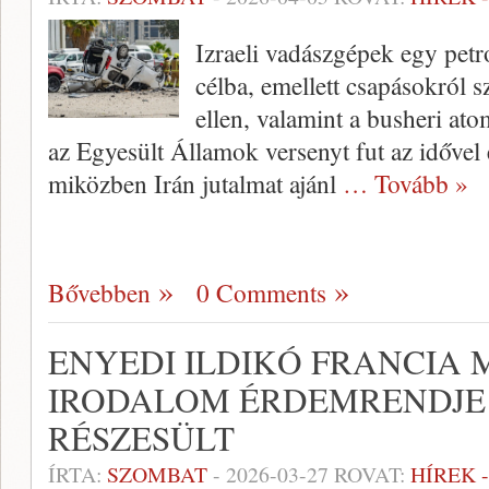
Izraeli vadászgépek egy petr
célba, emellett csapásokról
ellen, valamint a busheri a
az Egyesült Államok versenyt fut az idővel e
miközben Irán jutalmat ajánl
… Tovább »
Bővebben
0 Comments
ENYEDI ILDIKÓ FRANCIA 
IRODALOM ÉRDEMRENDJE
RÉSZESÜLT
ÍRTA:
SZOMBAT
-
2026-03-27
ROVAT:
HÍREK 