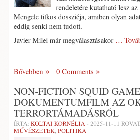
rendeletére kutatható lesz az
Mengele titkos dossziéja, amiben olyan ada
eddig senki nem tudott.
Javier Milei már megválasztásakor
… Tová
Bővebben
0 Comments
NON-FICTION SQUID GAM
DOKUMENTUMFILM AZ OKT
TERRORTÁMADÁSRÓL
ÍRTA:
KOLTAI KORNÉLIA
-
2025-11-11
ROVAT
MŰVÉSZETEK
,
POLITIKA