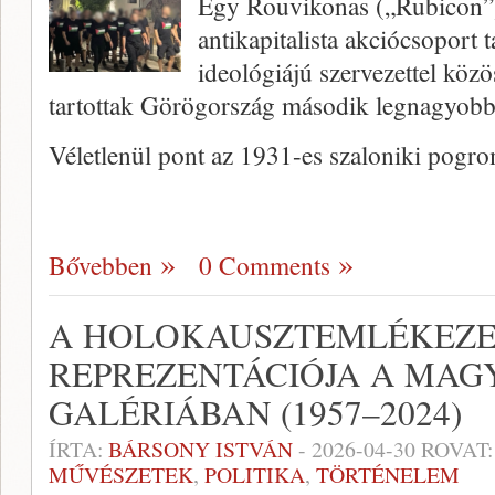
Egy Rouvikonas („Rubicon”)
antikapitalista akciócsoport t
ideológiájú szervezettel köz
tartottak Görögország második legnagyobb
Véletlenül pont az 1931-es szaloniki pog
Bővebben
0 Comments
A HOLOKAUSZTEMLÉKEZ
REPREZENTÁCIÓJA A MAG
GALÉRIÁBAN (1957–2024)
ÍRTA:
BÁRSONY ISTVÁN
-
2026-04-30
ROVAT
MŰVÉSZETEK
,
POLITIKA
,
TÖRTÉNELEM