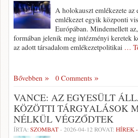
A holokauszt emlékezete az e
emlékezet egyik központi vis
Európában. Mindemellett az,
formában jelenik meg intézményi keretek k
az adott társadalom emlékezetpolitikai
… T
Bővebben
0 Comments
VANCE: AZ EGYESÜLT ÁL
KÖZÖTTI TÁRGYALÁSOK 
NÉLKÜL VÉGZŐDTEK
ÍRTA:
SZOMBAT
-
2026-04-12
ROVAT:
HÍREK 