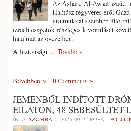
Az Asharq Al-Awsat szaúdi na
Hamász fegyveres erői Gáza 
uralmukkal szemben álló milí
izraeli csapatok részleges kivonulását köve
hatalmat az övezetben.
A biztonsági
… Tovább »
Bővebben
0 Comments
JEMENBŐL INDÍTOTT DRÓ
EILATON, 48 SEBESÜLTET 
ÍRTA:
SZOMBAT
-
2025-09-25
ROVAT:
POLITI