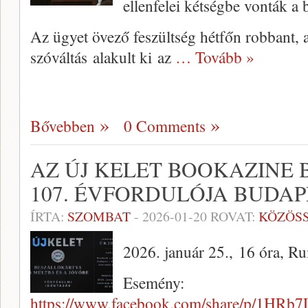
ellenfelei kétségbe vonták a
Az ügyet övező feszültség hétfőn robbant, 
szóváltás alakult ki az
… Tovább »
Bővebben
0 Comments
AZ ÚJ KELET BOOKAZINE 
107. ÉVFORDULÓJA BUDA
ÍRTA:
SZOMBAT
-
2026-01-20
ROVAT:
KÖZÖS
2026. január 25., 16 óra, R
Esemény:
https://www.facebook.com/share/p/1HRb