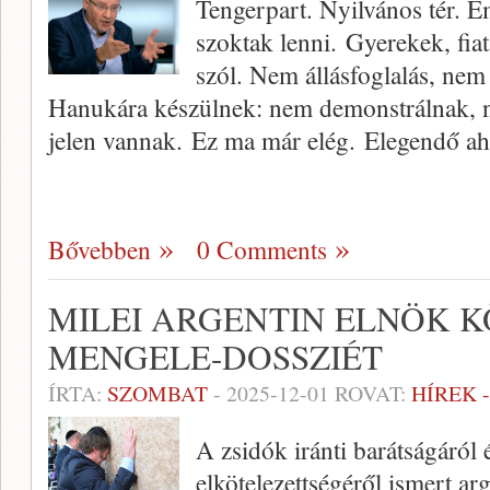
Tengerpart. Nyilvános tér. E
szoktak lenni. Gyerekek, fia
szól. Nem állásfoglalás, nem
Hanukára készülnek: nem demonstrálnak, 
jelen vannak. Ez ma már elég. Elegendő a
Bővebben
0 Comments
MILEI ARGENTIN ELNÖK K
MENGELE-DOSSZIÉT
ÍRTA:
SZOMBAT
-
2025-12-01
ROVAT:
HÍREK 
A zsidók iránti barátságáról é
elkötelezettségéről ismert ar