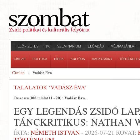
ELŐFIZETÉS
1%
SZEMINÁRIUM
ELŐADÁS
MÉDIAAJÁNLAT
CÍMLAP
POLITIKA
HÍREK
KULTÚRA
HAGYOMÁNY
TÖRTÉNELE
Címlap
Vadász Éva
TALÁLATOK ‘VADÁSZ ÉVA’
308
1
20
Vadász Éva
Összesen
találat (
-
) :
.
EGY LEGENDÁS ZSIDÓ LAP
TÁNCKRITIKUS: NATHAN WO
ÍRTA:
NÉMETH ISTVÁN
-
2026-07-21
ROVAT:
TÖRTÉNELEM