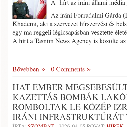
A hírt az iráni állami média j
Az iráni Forradalmi Gárda (
Khademi, aki a szervezet hírszerzési és bels
egy ma reggeli légicsapásban vesztette életé
A hírt a Tasnim News Agency is közölte a
Bővebben
0 Comments
HAT EMBER MEGSEBESÜLT,
KAZETTÁS BOMBÁK LAKÓ
ROMBOLTAK LE KÖZÉP-IZR
IRÁNI INFRASTRUKTÚRÁT
ÍRTA:
SZOMBAT
-
2026-04-05
ROVAT:
HÍREK 