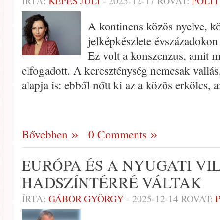
ÍRTA:
KEPES JULI
-
2025-12-17
ROVAT:
POLIT
A kontinens közös nyelve, k
jelképkészlete évszázadokon 
Ez volt a konszenzus, amit m
elfogadott. A kereszténység nemcsak vallás
alapja is: ebből nőtt ki az a közös erkölcs,
Bővebben
0 Comments
EURÓPA ÉS A NYUGATI VI
HADSZÍNTÉRRÉ VÁLTAK
ÍRTA:
GÁBOR GYÖRGY
-
2025-12-14
ROVAT: