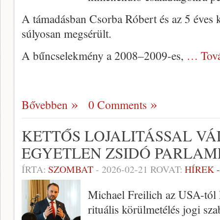
A támadásban Csorba Róbert és az 5 éves ki
súlyosan megsérült.
A bűncselekmény a 2008–2009-es,
… Tov
Bővebben
0 Comments
KETTŐS LOJALITÁSSAL V
EGYETLEN ZSIDÓ PARLAM
ÍRTA:
SZOMBAT
-
2026-02-21
ROVAT:
HÍREK 
Michael Freilich az USA-tól 
rituális körülmetélés jogi sza