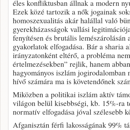
éles konfliktusban állnak a modern nyu
Ezek közé tartozik a nők jogainak sok
homoszexualitás akár halállal való bün
gyerekházasságok vallási legitimációja,
fenyítésen és brutális lemészárolásán a
gyakorlatok elfogadása. Bár a sharia 
irányzatonként eltérő, a probléma ne
értelmezésekben” rejlik, hanem abba
hagyományos iszlám jogirodalomban m
hívő számára ma is követendőnek szá
Miközben a politikai iszlám aktív tám
világon belül kisebbségi, kb. 15%-ra t
normatív elfogadása jóval szélesebb k
Afganisztán férfi lakosságának 99% tá