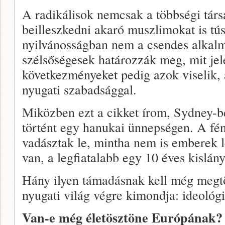
A radikálisok nemcsak a többségi tár
beilleszkedni akaró muszlimokat is tús
nyilvánosságban nem a csendes alkal
szélsőségesek határozzák meg, mit je
következményeket pedig azok viselik, 
nyugati szabadsággal.
Miközben ezt a cikket írom, Sydney-b
történt egy hanukai ünnepségen. A fén
vadásztak le, mintha nem is emberek l
van, a legfiatalabb egy 10 éves kislány
Hány ilyen támadásnak kell még megt
nyugati világ végre kimondja: ideológi
Van-e még életösztöne Európának?