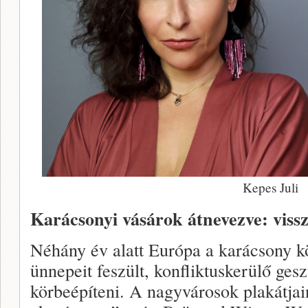
Kepes Juli
Karácsonyi vásárok átnevezve: vissz
Néhány év alatt Európa a karácsony k
ünnepeit feszült, konfliktuskerülő ges
körbeépíteni. A nagyvárosok plakátjai