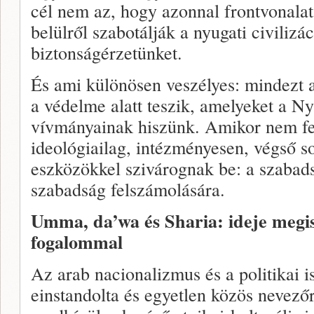
cél nem az, hogy azonnal frontvonala
belülről szabotálják a nyugati civilizá
biztonságérzetünket.
És ami különösen veszélyes: mindezt
a védelme alatt teszik, amelyeket a N
vívmányainak hiszünk. Amikor nem fe
ideológiailag, intézményesen, végső 
eszközökkel szivárognak be: a szabads
szabadság felszámolására.
Umma, da’wa és Sharia: ideje meg
fogalommal
Az arab nacionalizmus és a politikai i
einstandolta és egyetlen közös nevező