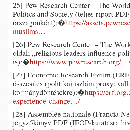
25] Pew Research Center – The World
Politics and Society (teljes riport PD
országonként):�
https://assets.pewre
muslims…
[26] Pew Research Center – The Worl
oldal; „religious leaders influence pol
is):�
https://www.pewresearch.org/…
[27] Economic Research Forum (ERF)
összesítés (politikai iszlám proxy: val
kormánydöntésekre):�
https://erf.org
experience-change…/
[28] Assemblée nationale (Francia Ne
jegyzőkönyv PDF (IFOP-kutatásra hiv