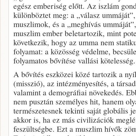
egész emberiség előtt. Az iszlám gon
különböztet meg: a „válasz ummáját”,
muszlimok, és a „meghívás ummáját”
muszlim ember beletartozik, mint pote
következik, hogy az umma nem statikus
folyamat: a közösség védelme, becsül
folyamatos bővítése vallási kötelesség.
A bővítés eszközei közé tartozik a nyí
(misszió), az intézményesítés, a társad
valamint a demográfiai növekedés. Eb
nem pusztán személyes hit, hanem olya
természetesnek tekinti saját globális 
akkor is, ha ez más civilizációk meglé
feszültségbe. Ezt a muszlim hívők zö