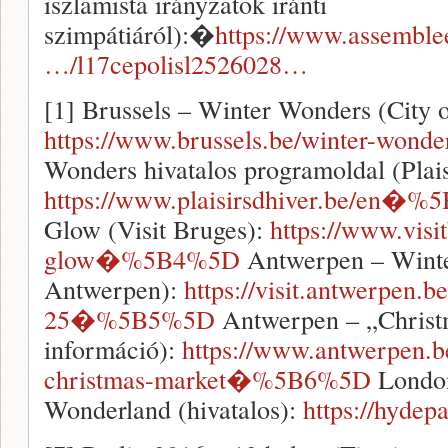
iszlamista irányzatok iránti
szimpátiáról):�
https://www.assemblee
…/l17cepolisl2526028…
[1] Brussels – Winter Wonders (City o
https://www.brussels.be/winter-w
Wonders hivatalos programoldal (Plais
https://www.plaisirsdhiver.be/en�
Glow (Visit Bruges):
https://www.visi
glow�%5B4%5D
Antwerpen – Winter
Antwerpen):
https://visit.antwerpen.b
25�%5B5%5D
Antwerpen – „Christm
információ):
https://www.antwerpen.b
christmas-market�%5B6%5D
London
Wonderland (hivatalos):
https://hyde