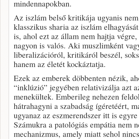
mindennapokban.
Az iszlám belső kritikája ugyanis nem
klasszikus sharia az iszlám elhagyását 
is, ahol ezt az állam nem hajtja végre,
nagyon is valós. Aki muszlimként vag
liberalizációról, kritikáról beszél, so
hanem az életét kockáztatja.
Ezek az emberek döbbenten nézik, aho
“inklúzió” jegyében relativizálja azt a
menekültek. Emberileg nehezen feldol
hátrahagyni a szabadság ígéretéért, m
ugyanaz az eszmerendszer itt is egyre
Számukra a patológiás empátia nem n
mechanizmus, amely miatt sehol ninc