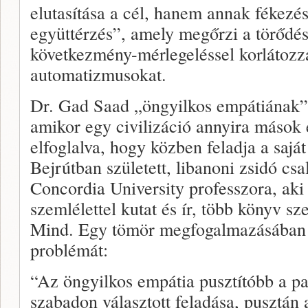
elutasítása a cél, hanem annak fékezés
együttérzés”, amely megőrzi a törődés
következmény-mérlegeléssel korlátozz
automatizmusokat.
Dr. Gad Saad „öngyilkos empátiának” n
amikor egy civilizáció annyira mások
elfoglalva, hogy közben feladja a saját
Bejrútban született, libanoni zsidó cs
Concordia University professzora, aki
szemlélettel kutat és ír, több könyv sz
Mind. Egy tömör megfogalmazásában í
problémát:
“Az öngyilkos empátia pusztítóbb a pa
szabadon választott feladása, pusztán 