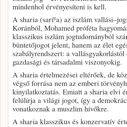
mindenhol érvényesíteni is kell.
A sharia (saríʿa) az iszlám vallási–j
Koránból, Mohamed próféta hagyomány
klasszikus iszlám jogtudományból sz
büntetőjogot jelent, hanem az élet egé
szabályrendszert: a vallásgyakorlástól 
gazdasági és társadalmi viszonyokig.
A sharia értelmezései eltérőek, de kö
végső forrása nem az emberi törvényh
kinyilatkoztatás. Emiatt a sharia elvi
felülírja a világi jogot, így a demokrá
vonatkoznak a muszlim hívőkre.
A sharia klasszikus és konzervatív ér