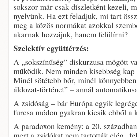
sokszor már csak díszletként kezeli, 
nyelvünk. Ha ezt feladjuk, mi tart ös
meg a közös normákat azokkal szemb
akarnak hozzájuk, hanem felülírni?
Szelektív együttérzés:
A „sokszínűség” diskurzusa mögött va
működik. Nem minden kisebbség kap u
Minél sötétebb bőr, minél könnyebben
áldozat-történet” – annál automatikus
A zsidóság – bár Európa egyik legrég
furcsa módon gyakran kiesik ebből a k
A paradoxon kemény: a 20. században 
mert a zsidókat nem tartották elég „f