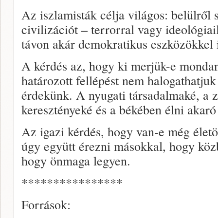
Az iszlamisták célja világos: belülről 
civilizációt – terrorral vagy ideológiai
távon akár demokratikus eszközökkel i
A kérdés az, hogy ki merjük-e mondani:
határozott fellépést nem halogathatjuk
érdekünk. A nyugati társadalmaké, a z
keresztényeké és a békében élni akar
Az igazi kérdés, hogy van-e még éle
úgy együtt érezni másokkal, hogy köz
hogy önmaga legyen.
****************
Források: