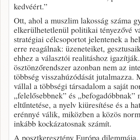
kedvéért.”
Ott, ahol a muszlim lakosság száma g
elkerülhetetlenül politikai tényezővé vá
stratégiai célcsoportot jelentenek a he
erre reagálnak: üzeneteiket, gesztusai
ehhez a választói realitáshoz igazítják
ösztönzőrendszer azonban nem az integ
többség visszahúzódását jutalmazza. M
vállal a többségi társadalom a saját no
„felelősebbnek” és „befogadóbbnak” m
eltűntetése, a nyelv kiüresítése és a ha
erénnyé válik, miközben a közös norm
inkább kockázatosnak számít.
A posztkeresztény Európa dilemmája, 