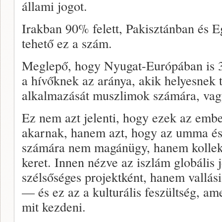
állami jogot.
Irakban 90% felett, Pakisztánban és
tehető ez a szám.
Meglepő, hogy Nyugat-Európában is 
a hívőknek az aránya, akik helyesnek t
alkalmazását muszlimok számára, vagy
Ez nem azt jelenti, hogy ezek az emb
akarnak, hanem azt, hogy az umma és
számára nem magánügy, hanem kollektí
keret. Innen nézve az iszlám globális 
szélsőséges projektként, hanem vallás
— és ez az a kulturális feszültség, a
mit kezdeni.