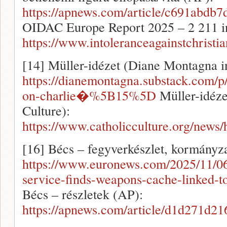
https://apnews.com/article/c691a
OIDAC Europe Report 2025 – 2 211 i
https://www.intoleranceagainstchrist
[14] Müller-idézet (Diane Montagna in
https://dianemontagna.substack.com/p/
on-charlie�%5B15%5D
Müller-idéze
Culture):
https://www.catholicculture.org/news
[16] Bécs – fegyverkészlet, kormányza
https://www.euronews.com/2025/11/06/
service-finds-weapons-cache-link
Bécs – részletek (AP):
https://apnews.com/article/d1d271d