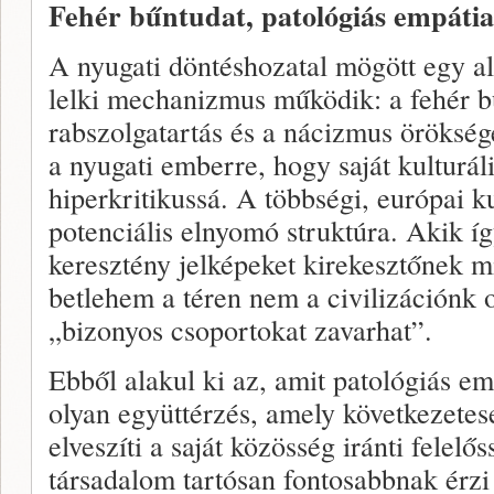
Fehér bűntudat, patológiás empátia
A nyugati döntéshozatal mögött egy al
lelki mechanizmus működik: a fehér b
rabszolgatartás és a nácizmus öröksége
a nyugati emberre, hogy saját kulturális
hiperkritikussá. A többségi, európai 
potenciális elnyomó struktúra. Akik í
keresztény jelképeket kirekesztőnek m
betlehem a téren nem a civilizációnk 
„bizonyos csoportokat zavarhat”.
Ebből alakul ki az, amit patológiás e
olyan együttérzés, amely következetes
elveszíti a saját közösség iránti felel
társadalom tartósan fontosabbnak érz