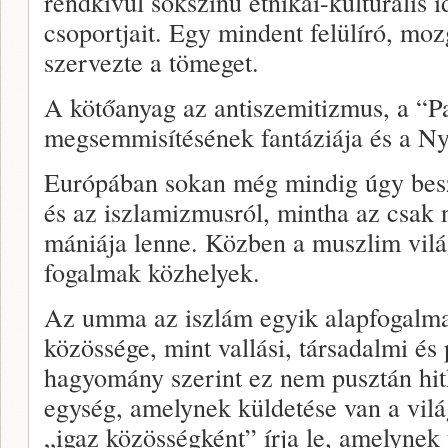
rendkívül sokszínű etnikai-kulturális i
csoportjait. Egy mindent felülíró, mo
szervezte a tömeget.
A kötőanyag az antiszemitizmus, a “Pa
megsemmisítésének fantáziája és a Ny
Európában sokan még mindig úgy beszé
és az iszlamizmusról, mintha az csak 
mániája lenne. Közben a muszlim vilá
fogalmak közhelyek.
Az umma az iszlám egyik alapfogalma
közössége, mint vallási, társadalmi és 
hagyomány szerint ez nem pusztán hi
egység, amelynek küldetése van a vi
„igaz közösségként” írja le, amelynek 