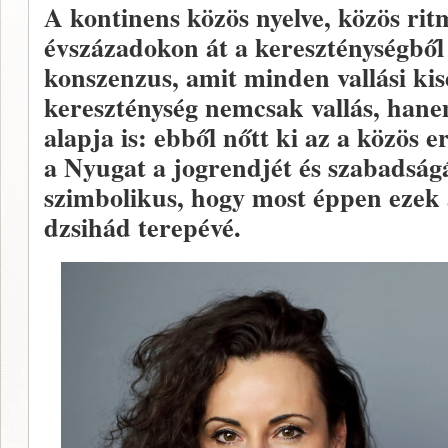
A kontinens közös nyelve, közös rit
évszázadokon át a kereszténységből n
konszenzus, amit minden vallási kis
kereszténység nemcsak vallás, hane
alapja is: ebből nőtt ki az a közös 
a Nyugat a jogrendjét és szabadságá
szimbolikus, hogy most éppen ezek 
dzsihád terepévé.