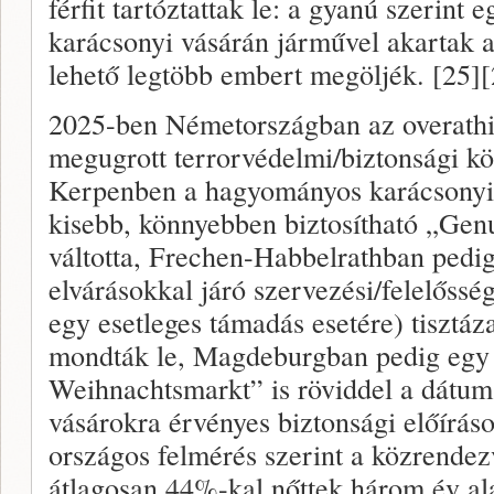
férfit tartóztattak le: a gyanú szerint 
karácsonyi vásárán járművel akartak a
lehető legtöbb embert megöljék. [25][
2025-ben Németországban az overathi 
megugrott terrorvédelmi/biztonsági köl
Kerpenben a hagyományos karácsonyi 
kisebb, könnyebben biztosítható „Ge
váltotta, Frechen-Habbelrathban pedig
elvárásokkal járó szervezési/felelőss
egy esetleges támadás esetére) tisztáz
mondták le, Magdeburgban pedig egy 
Weihnachtsmarkt” is röviddel a dátum e
vásárokra érvényes biztonsági előírás
országos felmérés szerint a közrendez
átlagosan 44%-kal nőttek három év ala