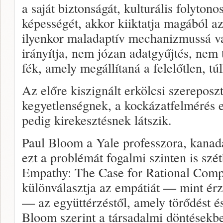
a saját biztonságát, kulturális folyton
képességét, akkor kiiktatja magából a
ilyenkor maladaptív mechanizmussá vá
irányítja, nem józan adatgyűjtés, nem 
fék, amely megállítaná a felelőtlen, t
Az előre kiszignált erkölcsi szereposz
kegyetlenségnek, a kockázatfelmérés e
pedig kirekesztésnek látszik.
Paul Bloom a Yale professzora, kanada
ezt a problémát fogalmi szinten is szé
Empathy: The Case for Rational Com
különválasztja az empátiát — mint érz
— az együttérzéstől, amely törődést és
Bloom szerint a társadalmi döntésekb