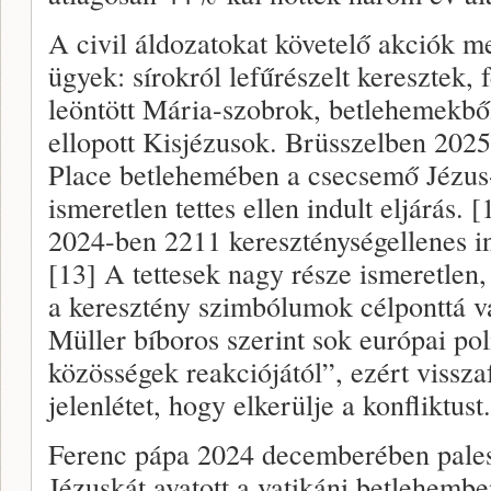
A civil áldozatokat követelő akciók m
ügyek: sírokról lefűrészelt keresztek, 
leöntött Mária-szobrok, betlehemekbő
ellopott Kisjézusok. Brüsszelben 202
Place betlehemében a csecsemő Jézus-f
ismeretlen tettes ellen indult eljárás
2024-ben 2211 kereszténységellenes i
[13] A tettesek nagy része ismeretlen
a keresztény szimbólumok célponttá 
Müller bíboros szerint sok európai pol
közösségek reakciójától”, ezért vissza
jelenlétet, hogy elkerülje a konfliktust
Ferenc pápa 2024 decemberében pales
Jézuskát avatott a vatikáni betlehembe