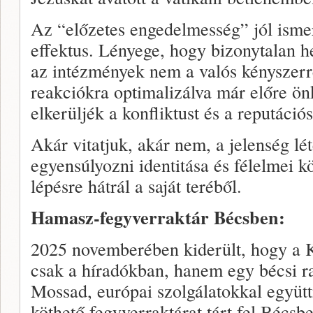
Az “előzetes engedelmesség” jól ismer
effektus. Lényege, hogy bizonytalan h
az intézmények nem a valós kényszerre
reakciókra optimalizálva már előre ön
elkerüljék a konfliktust és a reputációs
Akár vitatjuk, akár nem, a jelenség lé
egyensúlyozni identitása és félelmei k
lépésre hátrál a saját teréből.
Hamasz-fegyverraktár Bécsben:
2025 novemberében kiderült, hogy a 
csak a híradókban, hanem egy bécsi ra
Mossad, európai szolgálatokkal egy
köthető fegyverraktárat tárt fel Bécsb