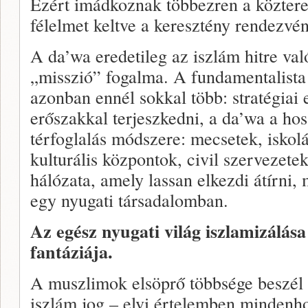
Ezért imádkoznak többezren a köztere
félelmet keltve a keresztény rendezv
A da’wa eredetileg az iszlám hitre va
„misszió” fogalma. A fundamentalista
azonban ennél sokkal több: stratégiai 
erőszakkal terjeszkedni, a da’wa a ho
térfoglalás módszere: mecsetek, iskolá
kulturális központok, civil szervezet
hálózata, amely lassan elkezdi átírni,
egy nyugati társadalomban.
Az egész nyugati világ iszlamizálás
fantáziája.
A muszlimok elsöprő többsége beszél a
iszlám jog – elvi értelemben mindenho