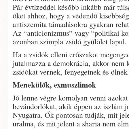
Pár évtizeddel később inkább már túls
őket ahhoz, hogy a védendő kisebbség
antiszemita támadásokra gyakran relat
Az “anticionizmus” vagy “politikai ko
azonban szimpla zsidó gyűlölet lapul.
Ha a zsidók elleni erőszakot megenge
jutalmazza a demokrácia, akkor nem 
zsidókat vernek, fenyegetnek és ölnek
Menekülők, exmuszlimok
Jó lenne végre komolyan venni azoka
bevándorlókat, akik éppen az iszlám j
Nyugatra. Ők pontosan tudják, mit jele
uralma, és mit jelent a sharia nem el