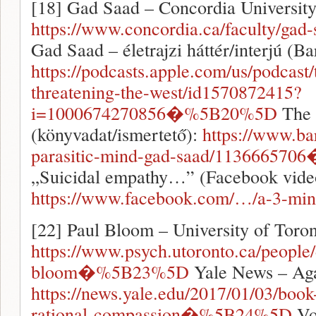
[18] Gad Saad – Concordia University 
https://www.concordia.ca/faculty/
Gad Saad – életrajzi háttér/interjú (Ba
https://podcasts.apple.com/us/podcast/
threatening-the-west/id1570872415?
i=1000674270856�%5B20%5D
The 
(könyvadat/ismertető):
https://www.ba
parasitic-mind-gad-saad/1136665
„Suicidal empathy…” (Facebook vide
https://www.facebook.com/…/a-3-mi
[22] Paul Bloom – University of Toront
https://www.psych.utoronto.ca/people/d
bloom�%5B23%5D
Yale News – Aga
https://news.yale.edu/2017/01/03/book
rational-compassion�%5B24%5D
Vo