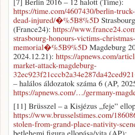
[7] Berlin 2016 – 12 halott (Time):
https://time.com/4607430/berlin-truck
dead-injured/�%5B8%5D
Strasbourg
(France24):
https://www.france24.co
strasbourg-honours-victims-christmas-
memorial�%5B9%5D
Magdeburg 202
2024.12.21):
https://apnews.com/artic
market-attack-magdeburg-
32ec923f21cccb2a34e287da42ced
– halálos áldozatok száma 6 (AP, 202
https://apnews.com/…/germany-magd
[11] Brüsszel – a Kisjézus „feje” ell
https://www.brusselstimes.com/18608
stolen-from-grand-place-nativity-
betlehemi figura ellopása/vita (AP):