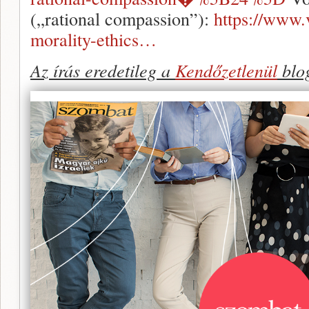
(„rational compassion”):
https://www
morality-ethics…
Az írás eredetileg a
Kendőzetlenül
blog