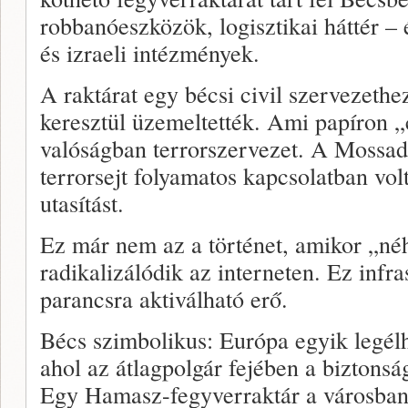
robbanóeszközök, logisztikai háttér – 
és izraeli intézmények.
A raktárat egy bécsi civil szervezeth
keresztül üzemeltették. Ami papíron „ci
valóságban terrorszervezet. A Mossad
terrorsejt folyamatos kapcsolatban vol
utasítást.
Ez már nem az a történet, amikor „néhá
radikalizálódik az interneten. Ez infra
parancsra aktiválható erő.
Bécs szimbolikus: Európa egyik legélh
ahol az átlagpolgár fejében a biztons
Egy Hamasz-fegyverraktár a városban