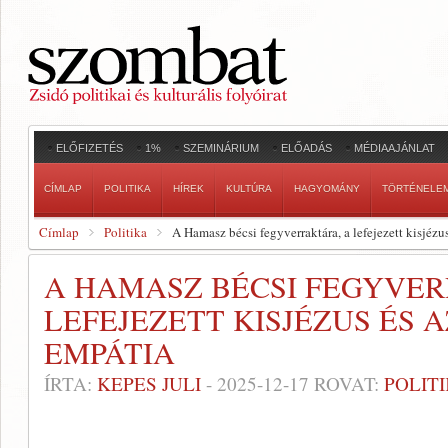
ELŐFIZETÉS
1%
SZEMINÁRIUM
ELŐADÁS
MÉDIAAJÁNLAT
CÍMLAP
POLITIKA
HÍREK
KULTÚRA
HAGYOMÁNY
TÖRTÉNELE
Címlap
Politika
A Hamasz bécsi fegyverraktára, a lefejezett kisjézu
A HAMASZ BÉCSI FEGYVER
LEFEJEZETT KISJÉZUS ÉS 
EMPÁTIA
ÍRTA:
KEPES JULI
-
2025-12-17
ROVAT:
POLIT