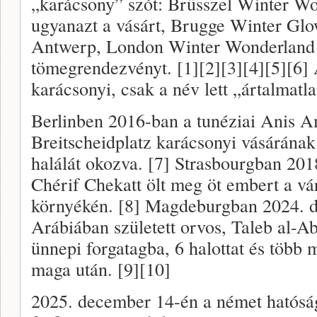
„karácsony” szót: Brüsszel Winter Wo
ugyanazt a vásárt, Brugge Winter Gl
Antwerp, London Winter Wonderland n
tömegrendezvényt. [1][2][3][4][5][6]
karácsonyi, csak a név lett „ártalmatla
Berlinben 2016-ban a tunéziai Anis A
Breitscheidplatz karácsonyi vásárána
halálát okozva. [7] Strasbourgban 201
Chérif Chekatt ölt meg öt embert a vá
környékén. [8] Magdeburgban 2024. 
Arábiában született orvos, Taleb al-A
ünnepi forgatagba, 6 halottat és több 
maga után. [9][10]
2025. december 14-én a német hatóság