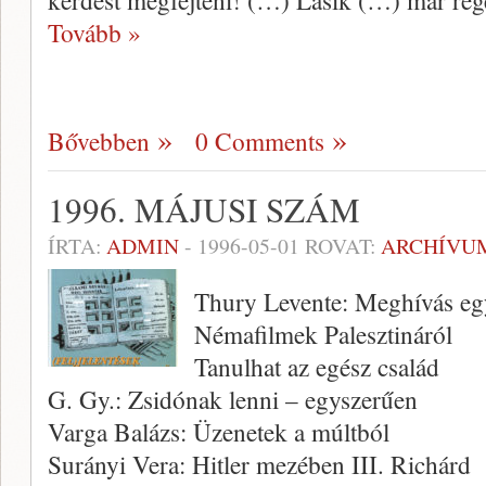
kér­dést megfejteni! (…) Lasik (…) már ré­ge
Tovább »
Bővebben
0 Comments
1996. MÁJUSI SZÁM
ÍRTA:
ADMIN
-
1996-05-01
ROVAT:
ARCHÍVU
Thury Levente: Meghívás e
Némafilmek Palesztináról
Tanulhat az egész család
G. Gy.: Zsidónak lenni – egyszerűen
Varga Balázs: Üzenetek a múltból
Surányi Vera: Hitler mezében III. Richárd