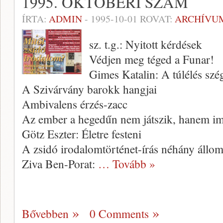
1995. OKTÓBERI SZÁM
ÍRTA:
ADMIN
-
1995-10-01
ROVAT:
ARCHÍVU
sz. t.g.: Nyitott kérdések
Védjen meg téged a Funar!
Gimes Katalin: A túlélés szé
A Szivárvány barokk hangjai
Ambivalens érzés-zacc
Az ember a hegedűn nem játszik, hanem i
Götz Eszter: Életre festeni
A zsidó irodalomtörténet-írás néhány állo
Ziva Ben-Porat:
… Tovább »
Bővebben
0 Comments