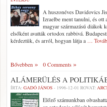
A huszonéves Davidovics Ji
Izraelbe ment tanulni, és ott
magyar származású diákok kö
elsőként avatták ortodox rabbivá. Budapesti 
kérdeztük, és arról, hogyan látja a
… Továb
Bővebben
0 Comments
ALÁMERÜLÉS A POLITIKÁ
ÍRTA:
GADÓ JÁNOS
-
1996-12-01
ROVAT:
ARC
Előző számunkban olvashatt