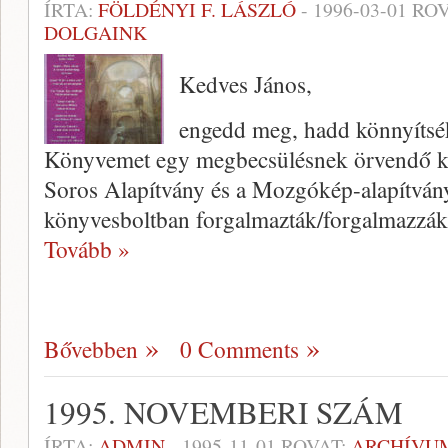
ÍRTA:
FÖLDÉNYI F. LÁSZLÓ
-
1996-03-01
ROV
DOLGAINK
Kedves János,
engedd meg, hadd könnyítsék 
Könyvemet egy megbecsülésnek örvendő kiad
Soros Alapít­vány és a Mozgókép-alapítvány
könyvesboltban forgalmazták/forgalmazzák
Tovább »
Bővebben
0 Comments
1995. NOVEMBERI SZÁM
ÍRTA:
ADMIN
-
1995-11-01
ROVAT:
ARCHÍVU