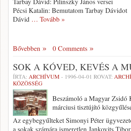
Tarbay Dávid: Pilinszky János versei
Pécsi Katalin: Bemutatom Tarbay Dávidot
Dávid
… Tovább »
Bővebben
0 Comments
SOK A KÓVED, KEVÉS A 
ÍRTA:
ARCHÍVUM
-
1996-04-01
ROVAT:
ARCH
KÖZÖSSÉG
Beszámoló a Magyar Zsidó K
márciusi tisztújító közgyűlés
Az egybegyűlteket Simonyi Péter ügyvezető
a sokak számára ismeretlen Jankovits Tibor 