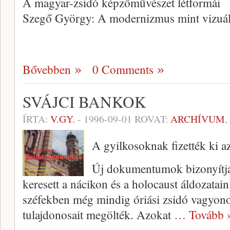
A magyar-zsidó képzőművészet létformái
Szegő György: A modernizmus mint vizuál
Bővebben
0 Comments
SVÁJCI BANKOK
ÍRTA:
V.GY.
-
1996-09-01
ROVAT:
ARCHÍVUM
,
A gyilkosoknak fizették ki az
Új dokumentumok bizonyítjá
keresett a nácikon és a holocaust áldozatai
széfekben még mindig óriási zsidó vagyon
tulajdono­sait megölték. Azokat
… Tovább 