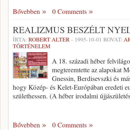
Bővebben
0 Comments
REALIZMUS BESZÉLT NYE
ÍRTA:
ROBERT ALTER
-
1995-10-01
ROVAT:
A
TÖRTÉNELEM
A 18. századi héber felvilág
megterem­tette az alapokat 
Gnessin, Berdisevszki és más
hogy Közép- és Kelet-Európában eredeti e
születhessen. (A héber irodalmi újjászü­leté
Bővebben
0 Comments