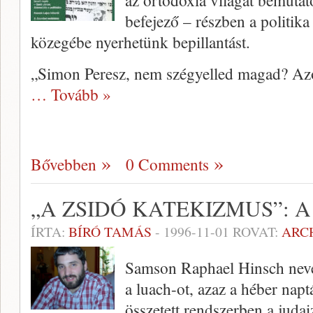
az ortodoxia világát bemutat
befejező – részben a politika
közegébe nyerhetünk bepillantást.
„Simon Peresz, nem szégyelled magad? Azok
… Tovább »
Bővebben
0 Comments
„A ZSIDÓ KATEKIZMUS”: 
ÍRTA:
BÍRÓ TAMÁS
-
1996-11-01
ROVAT:
ARC
Samson Raphael Hinsch neve
a luach-ot, azaz a héber napt
összetett rendszerben a jud