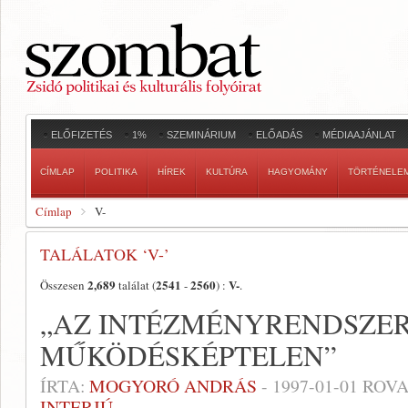
ELŐFIZETÉS
1%
SZEMINÁRIUM
ELŐADÁS
MÉDIAAJÁNLAT
CÍMLAP
POLITIKA
HÍREK
KULTÚRA
HAGYOMÁNY
TÖRTÉNELE
Címlap
V-
TALÁLATOK ‘V-’
2,689
2541
2560
V-
Összesen
találat (
-
) :
.
„AZ INTÉZMÉNYRENDSZE
MŰKÖDÉSKÉPTELEN”
ÍRTA:
MOGYORÓ ANDRÁS
-
1997-01-01
ROVA
INTERJÚ