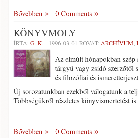
Bővebben
0 Comments
KÖNYVMOLY
ÍRTA:
G. K.
-
1996-03-01
ROVAT:
ARCHÍVUM
,
Az elmúlt hónapokban szép 
tárgyú vagy zsidó szerzőtől sz
és filozófiai és ismeretterje
Új sorozatunkban ezekből válogatunk a telj
Többségükről részletes könyvismertetést is
Bővebben
0 Comments