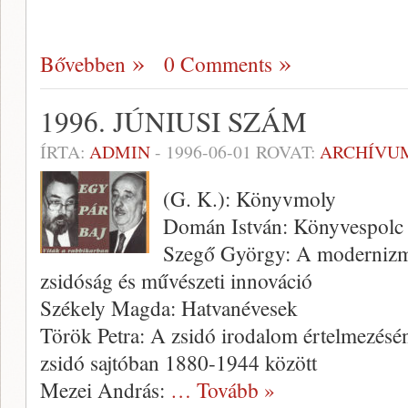
Bővebben
0 Comments
1996. JÚNIUSI SZÁM
ÍRTA:
ADMIN
-
1996-06-01
ROVAT:
ARCHÍVU
(G. K.): Könyvmoly
Domán István: Könyvespolc
Szegő György: A modernizmu
zsidóság és művészeti innováció
Székely Magda: Hatvanévesek
Török Petra: A zsidó irodalom értelmezésé
zsidó sajtóban 1880-1944 között
Mezei András:
… Tovább »