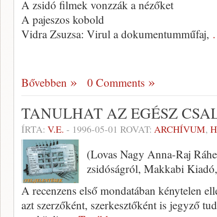
A zsidó filmek vonzzák a nézőket
A pajeszos kobold
Vidra Zsuzsa: Virul a dokumentum­műfaj,
Bővebben
0 Comments
TANULHAT AZ EGÉSZ CSA
ÍRTA:
V.E.
-
1996-05-01
ROVAT:
ARCHÍVUM
,
(Lovas Nagy Anna-Raj Ráhel
zsidóságról, Makkabi Kiadó, 
A recenzens első mondatában kény­telen ell
azt szerzőként, szerkesztőként is jegy­ző tu