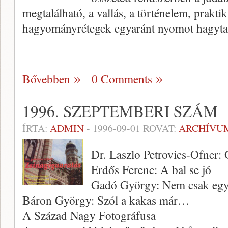
megtalálható, a vallás, a történelem, prakt
hagyományrétegek egyaránt nyomot hagyt
Bővebben
0 Comments
1996. SZEPTEMBERI SZÁM
ÍRTA:
ADMIN
-
1996-09-01
ROVAT:
ARCHÍVU
Dr. Laszlo Petrovics-Ofner: 
Erdős Ferenc: A bal se jó
Gadó György: Nem csak egy
Báron György: Szól a kakas már…
A Század Nagy Fotográfusa