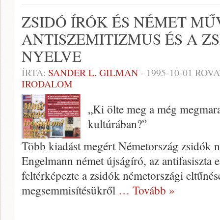
ZSIDÓ ÍRÓK ÉS NÉMET MŰ
ANTISZEMITIZMUS ÉS A Z
NYELVE
ÍRTA:
SANDER L. GILMAN
-
1995-10-01
ROVA
IRODALOM
„Ki ölte meg a még megmara
kultúrában?”
Több kiadást megért Németország zsi­dók 
Engelmann német újságíró, az antifasiszta el­
feltérképezte a zsidók németországi eltűnés
megsemmisítésükről
… Tovább »