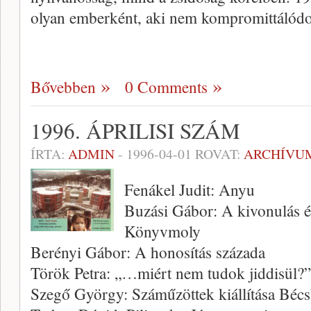
olyan emberként, aki nem kompromittálód
Bővebben
0 Comments
1996. ÁPRILISI SZÁM
ÍRTA:
ADMIN
-
1996-04-01
ROVAT:
ARCHÍVU
Fenákel Judit: Anyu
Buzási Gábor: A kivonulás és
Könyvmoly
Berényi Gábor: A honosítás százada
Török Petra: „…miért nem tudok jiddisül?”
Szegő György: Száműzöttek kiállítása Béc