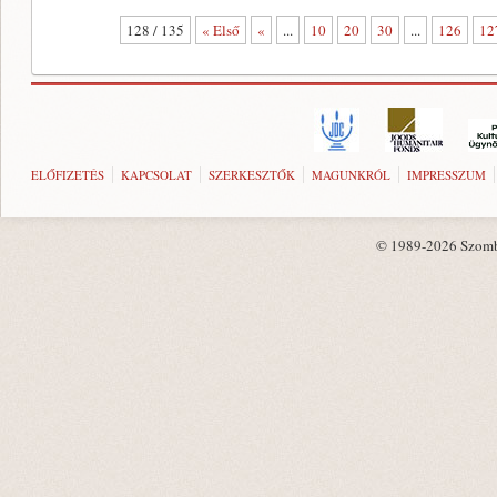
128 / 135
« Első
«
...
10
20
30
...
126
12
ELŐFIZETÉS
KAPCSOLAT
SZERKESZTŐK
MAGUNKRÓL
IMPRESSZUM
© 1989-2026 Szombat