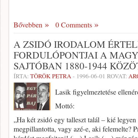
Bővebben
0 Comments
A ZSIDÓ IRODALOM ÉRTE
FORDULÓPONTJAI A MAGY
SAJTÓBAN 1880-1944 KÖZÖ
ÍRTA:
TÖRÖK PETRA
-
1996-06-01
ROVAT:
AR
Lasik figyelmeztetése ellenér
Mottó:
„Ha két zsidó egy talleszt talál – kié legyen
megpillantotta, vagy azé-e, aki felemel­te?