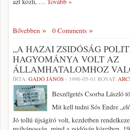
azt közli,
… Tovább »
Bővebben
0 Comments
„A HAZAI ZSIDÓSÁG POLIT
HAGYOMÁNYA VOLT AZ
ÁLLAMHATALOMHOZ VAL
ÍRTA:
GADÓ JÁNOS
-
1996-05-01
ROVAT:
ARC
Beszélgetés Csorba László tö
Mit kell tudni Sós Endre „elő
Jó tollú újságíró volt, kezdetben rendelke­ze
nyilvánosság, mind a zsidóság köreiben. 195