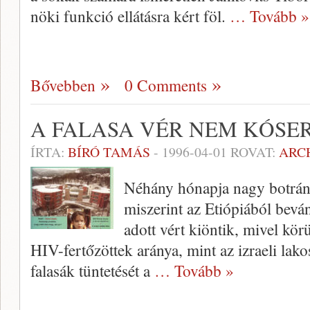
nöki funkció ellátásra kért föl.
… Tovább »
Bővebben
0 Comments
A FALASA VÉR NEM KÓSE
ÍRTA:
BÍRÓ TAMÁS
-
1996-04-01
ROVAT:
ARC
Néhány hónapja nagy botrányt
miszerint az Etiópiá­ból beván
adott vért kiöntik, mivel kö
HIV-fertőzöttek aránya, mint az izraeli lak
falasák tüntetését a
… Tovább »