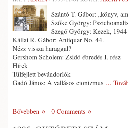
Szántó T. Gábor: „könyv, a
Szőke György: Pszichoanalízi
Szegő György: Kezek, 1944
Kállai R. Gábor: Antiquar No. 44.
Nézz vissza haraggal?
Gershom Scholem: Zsidó ébredés I. rész
Hírek
Túlfejlett bevándorlók
Gadó János: A vallásos cionizmus
… Tová
Bővebben
0 Comments