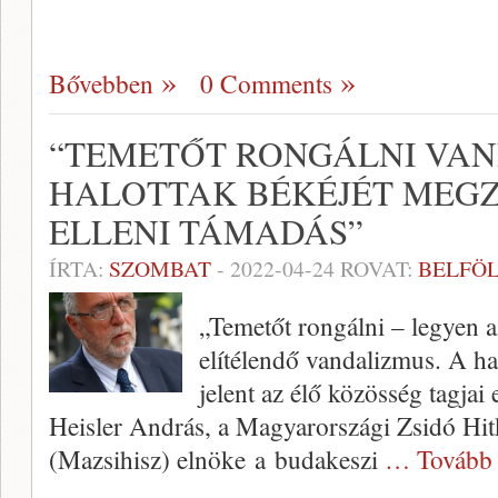
Bővebben
0 Comments
“TEMETŐT RONGÁLNI VAN
HALOTTAK BÉKÉJÉT MEGZ
ELLENI TÁMADÁS”
ÍRTA:
SZOMBAT
-
2022-04-24
ROVAT:
BELFÖ
„Temetőt rongálni – legyen a
elítélendő vandalizmus. A ha
jelent az élő közösség tagjai
Heisler András, a Magyarországi Zsidó Hi
(Mazsihisz) elnöke a budakeszi
… Tovább