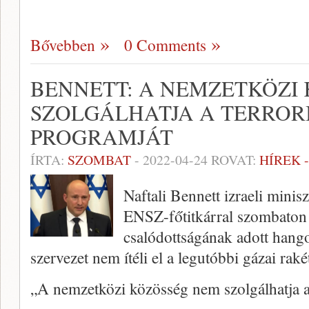
Bővebben
0 Comments
BENNETT: A NEMZETKÖZI
SZOLGÁLHATJA A TERROR
PROGRAMJÁT
ÍRTA:
SZOMBAT
-
2022-04-24
ROVAT:
HÍREK 
Naftali Bennett izraeli mini
ENSZ-főtitkárral szombaton t
csalódottságának adott hang
szervezet nem ítéli el a legutóbbi gázai rak
„A nemzetközi közösség nem szolgálhatja 