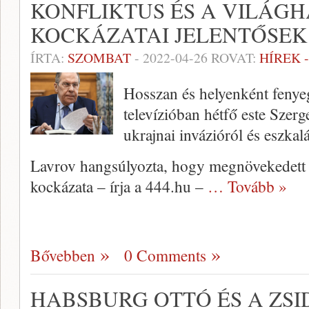
KONFLIKTUS ÉS A VILÁG
KOCKÁZATAI JELENTŐSEK
ÍRTA:
SZOMBAT
-
2022-04-26
ROVAT:
HÍREK 
Hosszan és helyenként fenyeg
televízióban hétfő este Szer
ukrajnai invázióról és eszkal
Lavrov hangsúlyozta, hogy megnövekedett a
kockázata – írja a 444.hu –
… Tovább »
Bővebben
0 Comments
HABSBURG OTTÓ ÉS A ZS