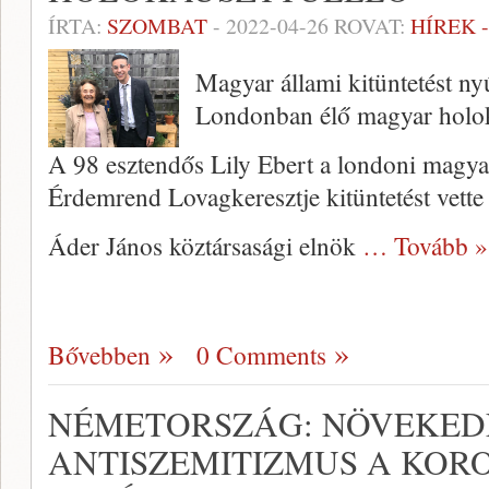
ÍRTA:
SZOMBAT
-
2022-04-26
ROVAT:
HÍREK 
Magyar állami kitüntetést ny
Londonban élő magyar holok
A 98 esztendős Lily Ebert a londoni magy
Érdemrend Lovagkeresztje kitüntetést vette
Áder János köztársasági elnök
… Tovább »
Bővebben
0 Comments
NÉMETORSZÁG: NÖVEKED
ANTISZEMITIZMUS A KOR