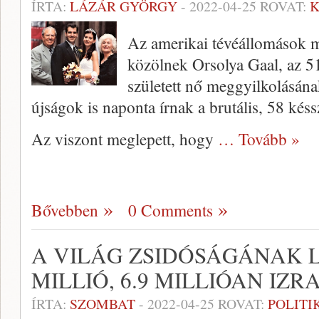
ÍRTA:
LÁZÁR GYÖRGY
-
2022-04-25
ROVAT:
K
Az amerikai tévéállomások m
közölnek Orsolya Gaal, az 
született nő meggyilkolásán
újságok is naponta írnak a brutális, 58 késs
Az viszont meglepett, hogy
… Tovább »
Bővebben
0 Comments
A VILÁG ZSIDÓSÁGÁNAK 
MILLIÓ, 6.9 MILLIÓAN IZ
ÍRTA:
SZOMBAT
-
2022-04-25
ROVAT:
POLITI