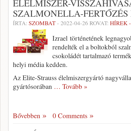
ÉLELMISZER-VISSZAHÍVÁS
SZALMONELLA-FERTŐZÉS 
ÍRTA:
SZOMBAT
-
2022-04-26
ROVAT:
HÍREK 
Izrael történetének legnagyo
rendelték el a boltokból szal
csokoládét tartalmazó termék
helyi média kedden.
Az Elite-Strauss élelmiszergyártó nagyváll
gyártósorában
… Tovább »
Bővebben
0 Comments