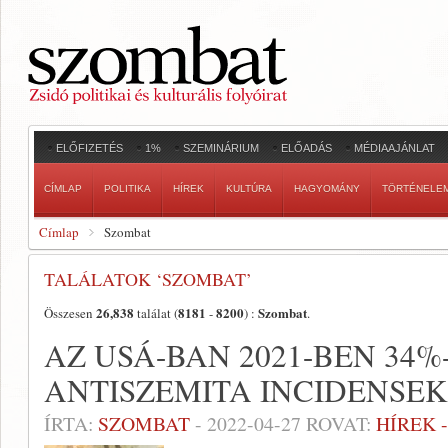
ELŐFIZETÉS
1%
SZEMINÁRIUM
ELŐADÁS
MÉDIAAJÁNLAT
CÍMLAP
POLITIKA
HÍREK
KULTÚRA
HAGYOMÁNY
TÖRTÉNELE
Címlap
Szombat
TALÁLATOK ‘SZOMBAT’
26,838
8181
8200
Szombat
Összesen
találat (
-
) :
.
AZ USÁ-BAN 2021-BEN 34%
ANTISZEMITA INCIDENSE
ÍRTA:
SZOMBAT
-
2022-04-27
ROVAT:
HÍREK 