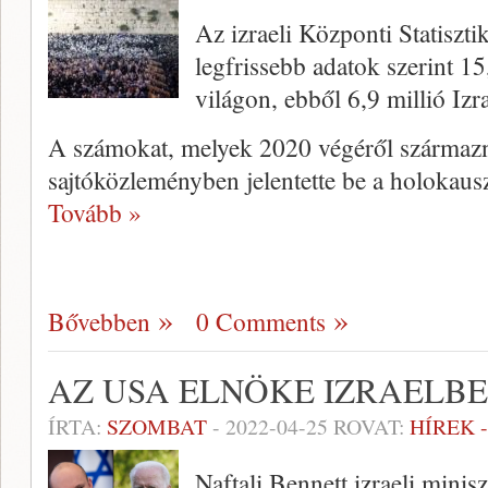
Az izraeli Központi Statiszti
legfrissebb adatok szerint 15,
világon, ebből 6,9 millió Izr
A számokat, melyek 2020 végéről származn
sajtóközleményben jelentette be a holokaus
Tovább »
Bővebben
0 Comments
AZ USA ELNÖKE IZRAELB
ÍRTA:
SZOMBAT
-
2022-04-25
ROVAT:
HÍREK 
Naftali Bennett izraeli minis