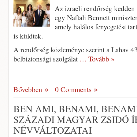
Az izraeli rendőrség kedden
egy Naftali Bennett miniszter
amely halálos fenyegetést ta
is küldtek.
A rendőrség közleménye szerint a Lahav 4
belbiztonsági szolgálat
… Tovább »
Bővebben
0 Comments
BEN AMI, BENAMI, BENAMY
SZÁZADI MAGYAR ZSIDÓ Í
NÉVVÁLTOZATAI