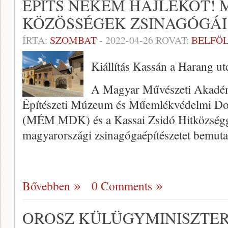
ÉPÍTS NEKEM HAJLÉKOT!
KÖZÖSSÉGEK ZSINAGÓGÁI
ÍRTA:
SZOMBAT
-
2022-04-26
ROVAT:
BELFÖ
Kiállítás Kassán a Harang u
A Magyar Művészeti Akad
Építészeti Múzeum és Műemlékvédelmi Do
(MÉM MDK) és a Kassai Zsidó Hitközségg
magyarországi zsinagógaépítészetet bemutat
Bővebben
0 Comments
OROSZ KÜLÜGYMINISZTER