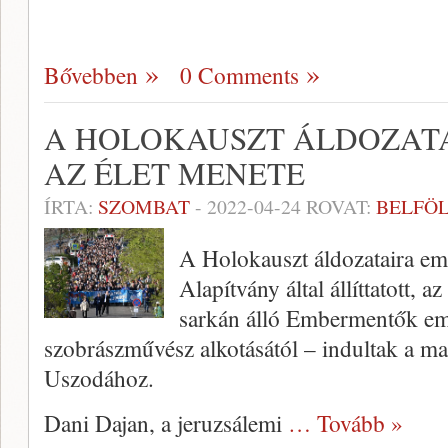
Bővebben
0 Comments
A HOLOKAUSZT ÁLDOZAT
AZ ÉLET MENETE
ÍRTA:
SZOMBAT
-
2022-04-24
ROVAT:
BELFÖ
A Holokauszt áldozataira em
Alapítvány által állíttatott, 
sarkán álló Embermentők e
szobrászművész alkotásától – indultak a mar
Uszodához.
Dani Dajan, a jeruzsálemi
… Tovább »