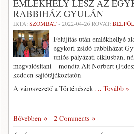
EMLÉKHELY LESZ AZ EGYK
RABBIHÁZ GYULÁN
ÍRTA:
SZOMBAT
-
2022-04-26
ROVAT:
BELFÖ
Felújítás után emlékhellyé al
egykori zsidó rabbiházat Gyu
uniós pályázati ciklusban, n
megvalósítani – mondta Alt Norbert (Fide
kedden sajtótájékoztatón.
A városvezető a Történészek
… Tovább »
Bővebben
2 Comments