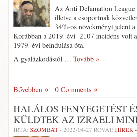
Az Anti Defamation League ál
illetve a csoportnak közvetle
34%-os növekményt jelent a 
Korábban a 2019. évi 2107 incidens volt a
1979. évi beindulása óta.
A gyalázkodástól
… Tovább »
Bővebben
0 Comments
HALÁLOS FENYEGETÉST É
KÜLDTEK AZ IZRAELI MI
ÍRTA:
SZOMBAT
-
2022-04-27
ROVAT:
HÍREK 