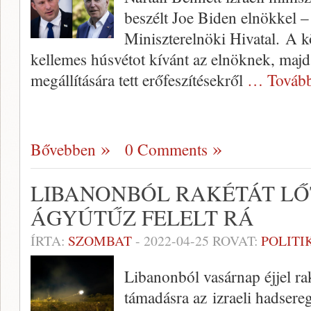
beszélt Joe Biden elnökkel – 
Miniszterelnöki Hivatal. A 
kellemes húsvétot kívánt az elnöknek, majd 
megállítására tett erőfeszítésekről
… Tovább
Bővebben
0 Comments
LIBANONBÓL RAKÉTÁT LŐ
ÁGYÚTŰZ FELELT RÁ
ÍRTA:
SZOMBAT
-
2022-04-25
ROVAT:
POLITI
Libanonból vasárnap éjjel raké
támadásra az izraeli hadsereg