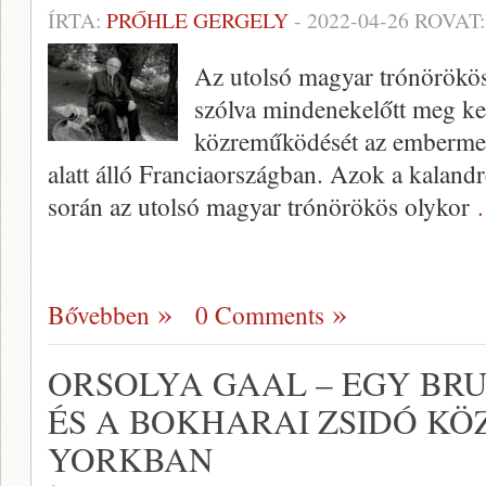
ÍRTA:
PRŐHLE GERGELY
-
2022-04-26
ROVAT
Az utolsó magyar trónörökös
szólva mindenekelőtt meg kel
közreműködését az embermen
alatt álló Franciaországban. Azok a kalandr
során az utolsó magyar trónörökös olykor
Bővebben
0 Comments
ORSOLYA GAAL – EGY BRU
ÉS A BOKHARAI ZSIDÓ K
YORKBAN