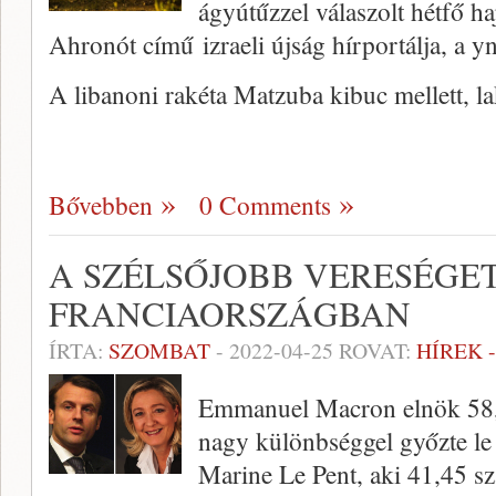
ágyútűzzel válaszolt hétfő haj
Ahronót című izraeli újság hírportálja, a yn
A libanoni rakéta Matzuba kibuc mellett, l
Bővebben
0 Comments
A SZÉLSŐJOBB VERESÉGE
FRANCIAORSZÁGBAN
ÍRTA:
SZOMBAT
-
2022-04-25
ROVAT:
HÍREK 
Emmanuel Macron elnök 58,
nagy különbséggel győzte le 
Marine Le Pent, aki 41,45 szá