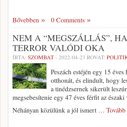
Bővebben
0 Comments
NEM A “MEGSZÁLLÁS”, HA
TERROR VALÓDI OKA
ÍRTA:
SZOMBAT
-
2022-04-23
ROVAT:
POLITI
Peszách estéjén egy 15 éves h
otthonát, és elindult, hogy l
a tinédzsernek sikerült leszú
megsebesítenie egy 47 éves férfit az északi
Néhányan közülünk a jól ismert
… Tovább