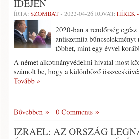
IDEJÉN
ÍRTA:
SZOMBAT
-
2022-04-26
ROVAT:
HÍREK 
2020-ban a rendőrség egés
antiszemita bűncselekményt r
többet, mint egy évvel koráb
A német alkotmányvédelmi hivatal most közz
számolt be, hogy a különböző összeesküvé
Tovább »
Bővebben
0 Comments
IZRAEL: AZ ORSZÁG LEG