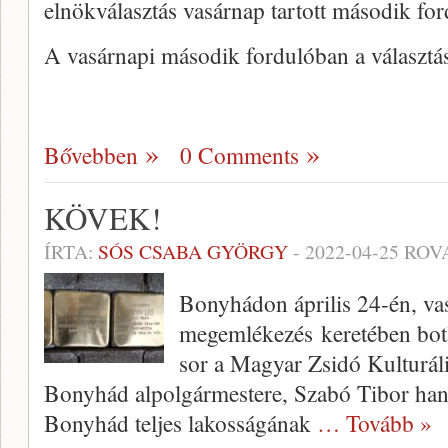
elnökválasztás vasárnap tartott második fo
A vasárnapi második fordulóban a választá
Bővebben
0 Comments
KÖVEK!
ÍRTA:
SÓS CSABA GYÖRGY
-
2022-04-25
ROV
Bonyhádon április 24-én, vas
megemlékezés keretében botl
sor a Magyar Zsidó Kulturál
Bonyhád alpolgármestere, Szabó Tibor hang
Bonyhád teljes lakosságának
… Tovább »