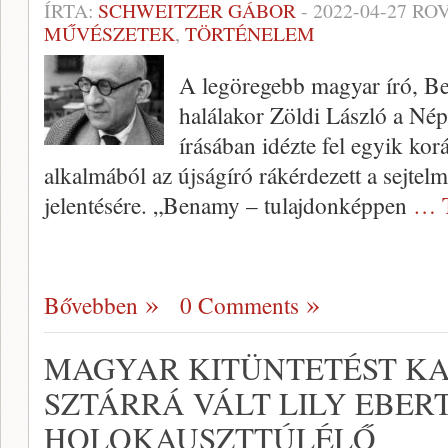
ÍRTA:
SCHWEITZER GÁBOR
-
2022-04-27
ROV
MŰVÉSZETEK
,
TÖRTÉNELEM
A legöregebb magyar író, 
halálakor Zöldi László a Nép
írásában idézte fel egyik kor
alkalmából az újságíró rákérdezett a sejte
jelentésére. „Benamy – tulajdonképpen
… T
Bővebben
0 Comments
MAGYAR KITÜNTETÉST KA
SZTÁRRÁ VÁLT LILY EBER
HOLOKAUSZTTÚLÉLŐ