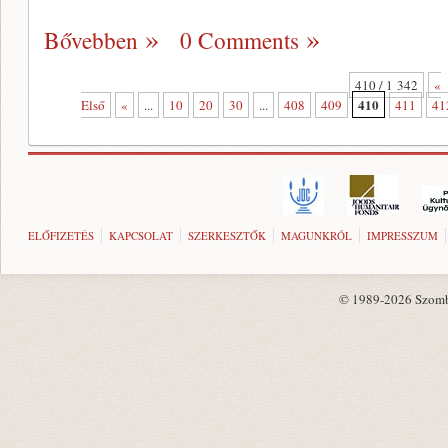
Bővebben
0 Comments
410 / 1 342
«
410
Első
«
...
10
20
30
...
408
409
411
41
ELŐFIZETÉS
KAPCSOLAT
SZERKESZTŐK
MAGUNKRÓL
IMPRESSZUM
© 1989-2026 Szombat