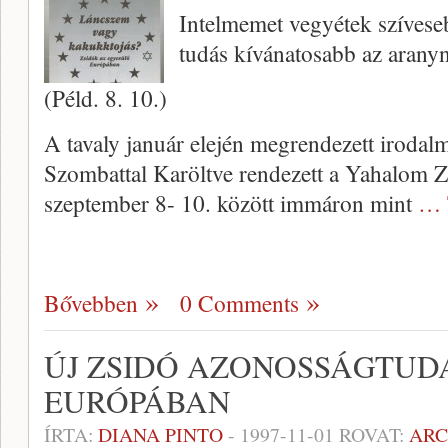
Intelmemet vegyétek szíveseb
tudás kí­vánatosabb az aranyn
(Péld. 8. 10.)
A tavaly január elején megren­dezett iroda
Szombattal Karöltve rendezett a Yahalom 
szeptember 8- 10. között immáron mint
… 
Bővebben
0 Comments
ÚJ ZSIDÓ AZONOSSÁGTUDA
EURÓPÁBAN
ÍRTA:
DIANA PINTO
-
1997-11-01
ROVAT:
AR