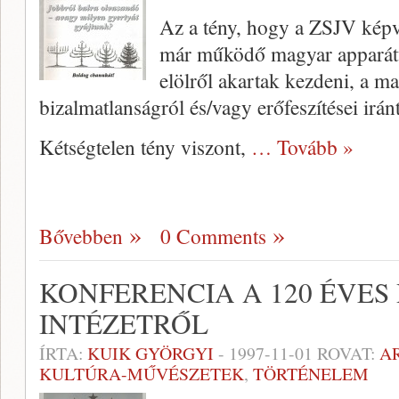
Az a tény, hogy a ZSJV képvi
már működő ma­gyar apparátu
elölről akartak kezdeni, a ma
bizalmatlanságról és/vagy erőfeszítései irán
Kétségtelen tény viszont,
… Tovább »
Bővebben
0 Comments
KONFERENCIA A 120 ÉVES
INTÉZETRŐL
ÍRTA:
KUIK GYÖRGYI
-
1997-11-01
ROVAT:
A
KULTÚRA-MŰVÉSZETEK
,
TÖRTÉNELEM