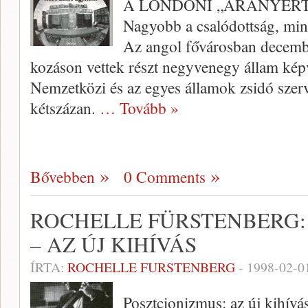
A LONDONI „ARANYÉR
Nagyobb a csalódottság, min
Az angol fővárosban decemb
kozáson vettek részt negyvenegy állam képvi
Nemzetközi és az egyes államok zsidó szerv
kétszázan.
… Tovább »
Bővebben
0 Comments
ROCHELLE FÜRSTENBERG:
– AZ ÚJ KIHÍVÁS
ÍRTA:
ROCHELLE FURSTENBERG
-
1998-02-0
Posztcionizmus: az új kihívá