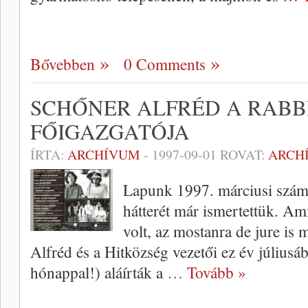
Bővebben
0 Comments
SCHŐNER ALFRÉD A RABB
FŐIGAZGATÓJA
ÍRTA:
ARCHÍVUM
-
1997-09-01
ROVAT:
ARCH
Lapunk 1997. márciusi számá
hátterét már is­mertettük. Am
volt, az mostanra de jure is m
Alfréd és a Hitközség vezetői ez év júliusáb
hónappal!) alá­írták a
… Tovább »