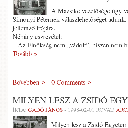
A Mazsike vezetősége úgy vélt
Simonyi Péternek válaszle­hetőséget adunk.
jellemző írójára.
Néhány észrevétel:
– Az Elnökség nem „vádolt”, hiszen nem b
Tovább »
Bővebben
0 Comments
MILYEN LESZ A ZSIDÓ EG
ÍRTA:
GADÓ JÁNOS
-
1998-02-01
ROVAT:
ARC
Milyen lesz a Zsidó Egyetem