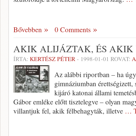
Bővebben
0 Comments
AKIK ALIJÁZTAK, ÉS AKIK
ÍRTA:
KERTÉSZ PÉTER
-
1998-01-01
ROVAT:
A
Az alábbi riportban – ha úgy
gimnáziumban érettségizett,
kijáró katonai állami temetés
Gábor emléke előtt tisztelegve – olyan magya
villantjuk fel, akik félbehagyták, illetve
… T