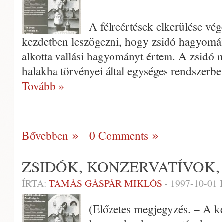
A félreértések elkerülése vég
kezdetben leszögezni, hogy zsidó hagyomány 
alkotta vallási hagyományt értem. A zsidó 
halakha törvényei által egységes rendszerbe
Tovább »
Bővebben
0 Comments
ZSIDÓK, KONZERVATÍVOK,
ÍRTA:
TAMÁS GÁSPÁR MIKLÓS
-
1997-10-01
(Előzetes megjegyzés. – A ké