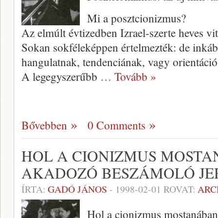
Mi a posztcionizmus?
Az elmúlt évtizedben Izrael-szerte heves vit
Sokan sokféleképpen értelmezték: de inkáb
hangulatnak, tendenciának, vagy orientáci
A legegyszerűbb
… Tovább »
Bővebben
0 Comments
HOL A CIONIZMUS MOSTA
AKADOZÓ BESZÁMOLÓ JE
ÍRTA:
GADÓ JÁNOS
-
1998-02-01
ROVAT:
ARC
Hol a cionizmus mostanába