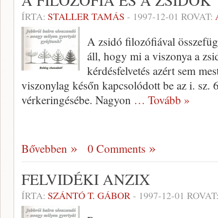
A FILOZÓFIA ÉS A ZSIDÓK
ÍRTA:
STALLER TAMÁS
-
1997-12-01
ROVAT:
A zsidó filozófiával összefü
áll, hogy mi a viszonya a zs
kérdésfelvetés azért sem mest
viszonylag későn kap­csolódott be az i. sz. 6
vérkeringésébe. Nagyon
… Tovább »
Bővebben
0 Comments
FELVIDÉKI ANZIX
ÍRTA:
SZÁNTÓ T. GÁBOR
-
1997-12-01
ROVAT