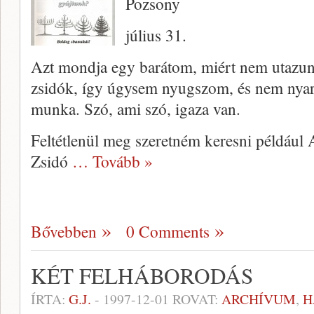
Pozsony
július 31.
Azt mondja egy barátom, miért nem utazunk
zsi­dók, így úgysem nyugszom, és nem nya­
munka. Szó, ami szó, igaza van.
Feltétlenül meg szeretném keresni pél­dául 
Zsidó
… Tovább »
Bővebben
0 Comments
KÉT FELHÁBORODÁS
ÍRTA:
G.J.
-
1997-12-01
ROVAT:
ARCHÍVUM
,
H