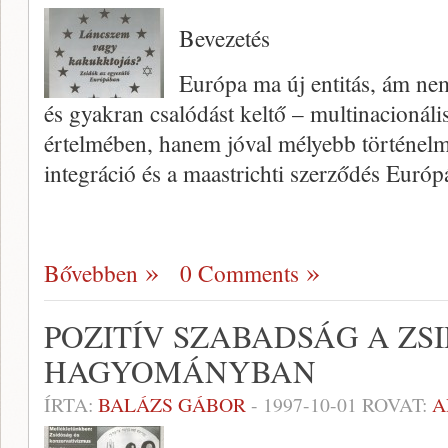
Bevezetés
Európa ma új entitás, ám ne
és gyakran csa­lódást keltő – multinacionáli
értelmében, hanem jóval mélyebb történelm
integráció és a maastrichti szerződés Európ
Bővebben
0 Comments
POZITÍV SZABADSÁG A ZS
HAGYOMÁNYBAN
ÍRTA:
BALÁZS GÁBOR
-
1997-10-01
ROVAT:
A