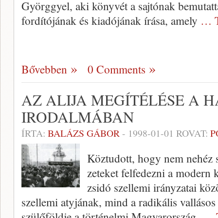
Györggyel, aki könyvét a sajtónak bemutatt
fordí­tójának és kiadójának írása, amely
… T
Bővebben
0 Comments
AZ ALIJA MEGÍTÉLÉSE A 
IRODALMÁBAN
ÍRTA:
BALÁZS GÁBOR
-
1998-01-01
ROVAT:
P
Köztudott, hogy nem nehéz sz
zeteket felfedezni a modern
zsidó szellemi irányzatai köz
szellemi atyjának, mind a radikális valláso
szülőföldje a történel­mi Magyarország.
… 