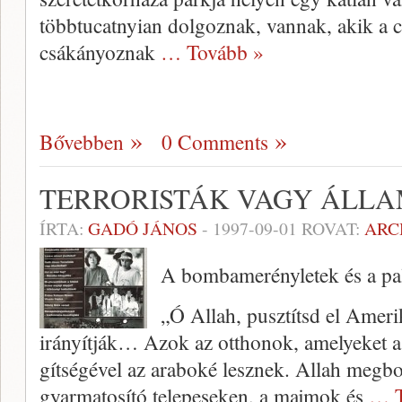
többtucatnyian dolgoznak, vannak, akik a 
csákányoznak
… Tovább »
Bővebben
0 Comments
TERRORISTÁK VAGY ÁLLA
ÍRTA:
GADÓ JÁNOS
-
1997-09-01
ROVAT:
ARC
A bombamerényletek és a pal
„Ó Allah, pusztítsd el Amerik
irányít­ják… Azok az otthonok, amelye­ket a
gítségével az araboké lesznek. Allah megbos
gyarmatosító telepeseken, a majmok és
… T