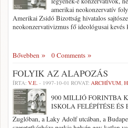
legyenek-e konzer­vatívok, 
amerikai neokonzervatív fol
Amerikai Zsidó Bizottság hivatalos sajtószer
neokonzervativizmus fő ideológusai kevés k
Bővebben
0 Comments
FOLYIK AZ ALAPOZÁS
ÍRTA:
V.E.
-
1997-10-01
ROVAT:
ARCHÍVUM
,
H
900 MILLIÓ FORINTBA
ISKOLA FELÉPÍTÉSE ÉS
Zuglóban, a Laky Adolf utcában, a Budape
szeretetkórháza parkja helyén egy katlan 