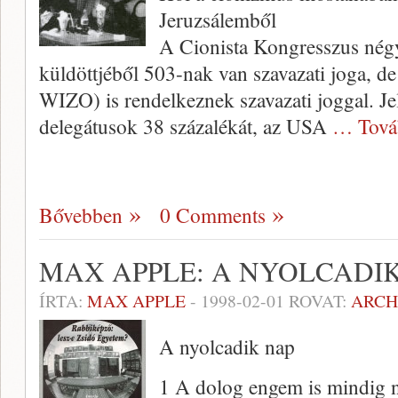
Jeruzsálemből
A Cionista Kongresszus négy
küldöttjéből 503-nak van szavazati joga, de
WIZO) is rendelkeznek szavazati joggal. Jel
delegátusok 38 százalékát, az USA
… Tová
Bővebben
0 Comments
MAX APPLE: A NYOLCADI
ÍRTA:
MAX APPLE
-
1998-02-01
ROVAT:
ARCH
A nyolcadik nap
1 A dolog engem is mindig n