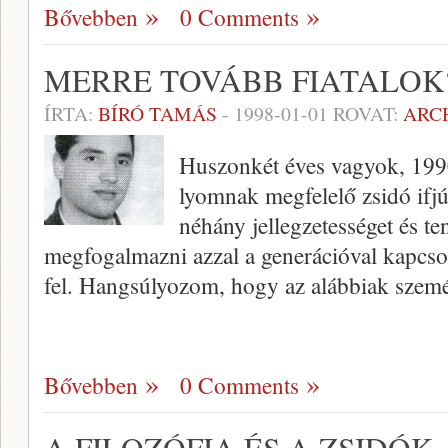
Bővebben
0 Comments
MERRE TOVÁBB FIATALOK
ÍRTA:
BÍRÓ TAMÁS
-
1998-01-01
ROVAT:
ARC
Huszonkét éves vagyok, 1990
lyomnak megfelelő zsidó ifjú
néhány jellegzetességet és t
megfogalmazni azzal a generá­cióval kapcsol
fel. Hangsúlyozom, hogy az alábbiak szem
Bővebben
0 Comments