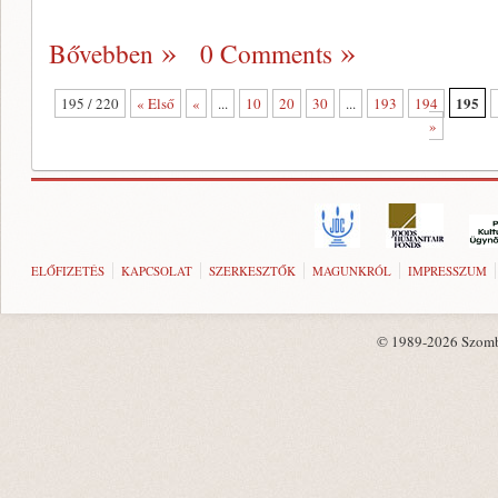
Bővebben
0 Comments
195
195 / 220
« Első
«
...
10
20
30
...
193
194
»
ELŐFIZETÉS
KAPCSOLAT
SZERKESZTŐK
MAGUNKRÓL
IMPRESSZUM
© 1989-2026 Szombat