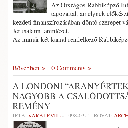
Az Országos Rabbiképző Inté
tagozattal, amelynek előkész
kezdeti finanszírozásában döntő szerepet vál
Jerusalaim tanintézet.
Az immár két karral rendelkező Rabbikép
Bővebben
0 Comments
A LONDONI “ARANYÉRTEK
NAGYOBB A CSALÓDOTTSÁ
REMÉNY
ÍRTA:
VÁRAI EMIL
-
1998-02-01
ROVAT:
ARC