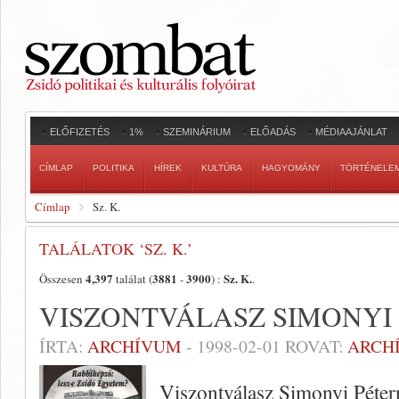
ELŐFIZETÉS
1%
SZEMINÁRIUM
ELŐADÁS
MÉDIAAJÁNLAT
CÍMLAP
POLITIKA
HÍREK
KULTÚRA
HAGYOMÁNY
TÖRTÉNELE
Címlap
Sz. K.
TALÁLATOK ‘SZ. K.’
4,397
3881
3900
Sz. K.
Összesen
találat (
-
) :
.
VISZONTVÁLASZ SIMONYI
ÍRTA:
ARCHÍVUM
-
1998-02-01
ROVAT:
ARCH
Viszontválasz Simonyi Péte