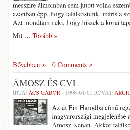
messzire álmomban sem jutott volna eszem
azonban épp, hogy találkoztunk, máris a sz
Azt mondtam neki, hogy hiszek a korai tapa
Mit
… Tovább »
Bővebben
0 Comments
ÁMOSZ ÉS CVI
ÍRTA:
ÁCS GÁBOR
-
1998-01-01
ROVAT:
ARCH
Az út Ein Harodba című reg
magyarországi megjelenése a
Ámosz Kenan. Akkor találkoz