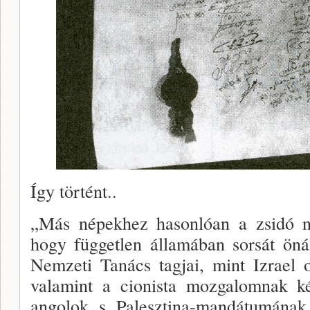
Így történt..
„Más népekhez hasonlóan a zsidó né
hogy független államában sorsát önál
Nemzeti Tanács tagjai, mint Izrael o
valamint a cionista mozgalomnak kép
angolok s Palesztina-mandátumának 