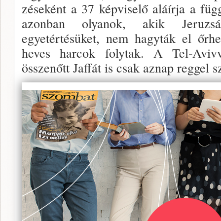
zéseként a 37 képviselő aláírja a függ
azonban olyanok, akik Jeruzsá
egyetértésüket, nem hagyták el őrhe
heves harcok folytak. A Tel-Aviv
összenőtt Jaffát is csak aznap reggel s