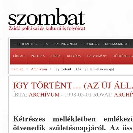
ELŐFIZETÉS
1%
SZEMINÁRIUM
ELŐADÁS
MÉDIAAJÁNLAT
CÍMLAP
POLITIKA
HÍREK
KULTÚRA
HAGYOMÁNY
TÖRTÉNELE
Címlap
Archívum
Igy történt… (Az új állam első napja)
IGY TÖRTÉNT… (AZ ÚJ ÁLL
ÍRTA:
ARCHÍVUM
-
1998-05-01
ROVAT:
ARCH
Kétrészes mellékletben emlék
ötvenedik születésnapjáról. Az össz