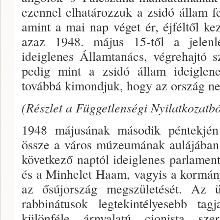
ezennel elhatározzuk a zsidó állam f
amint a mai nap véget ér, éjféltől ke
azaz 1948. má­jus 15-től a jelen
ideiglenes Ál­lamtanács, végrehajtó 
pedig mint a zsidó állam ideigle
továbbá kimondjuk, hogy az ország n
(Részlet a Függetlenségi Nyilatkozatbó
1948 májusának második péntekjén
össze a város múzeumának aulájában
következő naptól ideiglenes parlamen
és a Minhelet Haam, vagyis a kormány
az ősújország megszületését. Az 
rabbinátusok legtekintélyesebb tag
különféle árnyalatú cionista sze