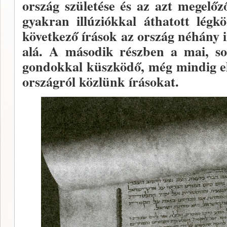
ország születése és az azt megelőz
gyakran illúziókkal áthatott lég
következő írások az ország néhány 
alá. A második részben a mai, sok 
gondokkal küszködő, még mindig el
országról közlünk írásokat.