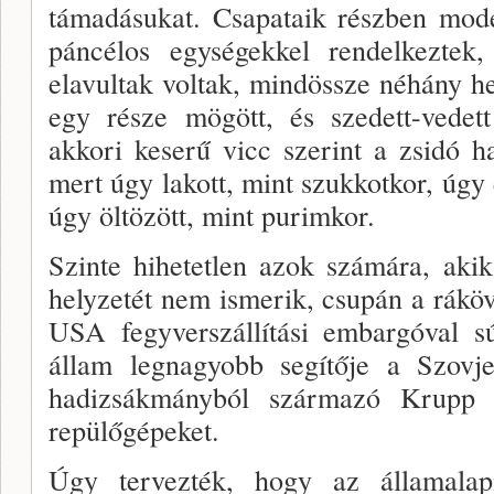
támadásukat. Csapataik részben mode
páncélos egységekkel rendelkeztek,
elavultak voltak, mindössze néhány he
egy része mögött, és szedett-vedett
akkori keserű vicc szerint a zsidó h
mert úgy lakott, mint szukkotkor, úgy 
úgy öltözött, mint purimkor.
Szinte hihetetlen azok számára, aki
helyzetét nem ismerik, csupán a ráköv
USA fegyverszállítási embargóval súj
állam legnagyobb segítője a Szovje
hadizsákmányból származó Krupp 
repülőgépeket.
Úgy tervezték, hogy az államalap