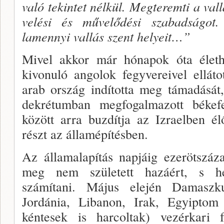
való tekintet nélkül. Megteremti a vallá
velési és művelődési szabadságot.
lamennyi vallás szent helyeit…”
Mivel akkor már hónapok óta életha
kivonuló angolok fegyvereivel elláto
arab ország indította meg támadását,
dekrétumban megfogalmazott békef
között arra buzdítja az Izraelben é
részt az államépítésben.
Az államalapítás napjáig ezerötszáz
meg nem született hazáért, s he
számítani. Május elején Damaszku
Jordánia, Libanon, Irak, Egyiptom
kéntesek is harcoltak) vezérkari 