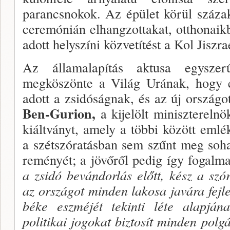
parancsnokok. Az épület körül száza
ceremónián elhangzotta­kat, otthonaik
adott helyszíni közvetítést a Kol Jiszra
Az államalapítás aktusa egysze
megköszönte a Világ Urának, hogy é
adott a zsidóságnak, és az új országot
Ben-Gurion,
a kijelölt miniszterelnö
kiáltványt, amely a többi között emlék
a szétszóratásban sem szűnt meg soha
reményét; a jövőről pedig így fo­galm
a zsidó bevándorlás előtt, kész a sz
az országot minden lakosa javára fejle
béke eszmé­jét tekinti léte alapján
politikai jo­gokat biztosít minden polg