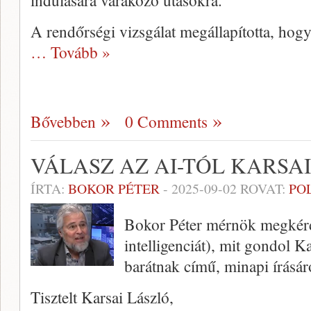
indulására várakozó utasokra.
A rendőrségi vizsgálat megállapította, hog
… Tovább »
Bővebben
0 Comments
VÁLASZ AZ AI-TÓL KARSA
ÍRTA:
BOKOR PÉTER
-
2025-09-02
ROVAT:
PO
Bokor Péter mérnök megkérd
intelligenciát), mit gondol K
barátnak című, minapi írásár
Tisztelt Karsai László,