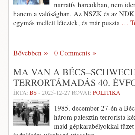
narratív harcokban, nem ident
hanem a valóságban. Az NSZK és az NDK 
egymás mellett léteztek, és már puszta
… T
Bővebben
0 Comments
MA VAN A BÉCS–SCHWECH
TERRORTÁMADÁS 40. ÉVF
ÍRTA:
BS
-
2025-12-27
ROVAT:
POLITIKA
1985. december 27-én a Béc
három palesztin terrorista ké
majd gépkarabélyokkal tüzet ny