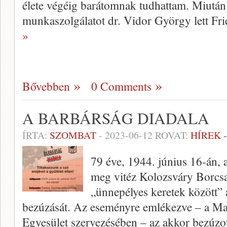
élete végéig barátomnak tudhattam. Miután 
munkaszolgálatot dr. Vidor György lett Fr
»
Bővebben
0 Comments
A BARBÁRSÁG DIADALA
ÍRTA:
SZOMBAT
-
2023-06-12
ROVAT:
HÍREK 
79 éve, 1944. június 16-án,
meg vitéz Kolozsváry Borcsa
„ünnepélyes keretek között”
bezúzását. Az eseményre emlékezve – a Ma
Egyesület szervezésében – az akkor bezúzo