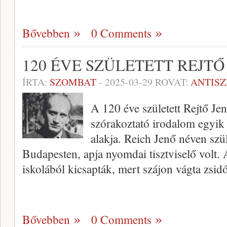
Bővebben
0 Comments
120 ÉVE SZÜLETETT REJTŐ
ÍRTA:
SZOMBAT
-
2025-03-29
ROVAT:
ANTIS
A 120 éve született Rejtő Je
szórakoztató irodalom egyik
alakja. Reich Jenő néven szü
Budapesten, apja nyomdai tisztviselő volt. 
iskolából kicsapták, mert szájon vágta zsi
Bővebben
0 Comments