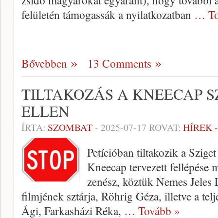
zsidó magyarokat egyaránt), hogy további 
felületén támogassák a nyilatkozatban
… To
Bővebben
13 Comments
TILTAKOZÁS A KNEECAP S
ELLEN
ÍRTA:
SZOMBAT
-
2025-07-17
ROVAT:
HÍREK 
Petícióban tiltakozik a Sziget
Kneecap tervezett fellépése 
zenész, köztük Nemes Jeles L
filmjének sztárja, Röhrig Géza, illetve a tel
Ági, Farkasházi Réka,
… Tovább »