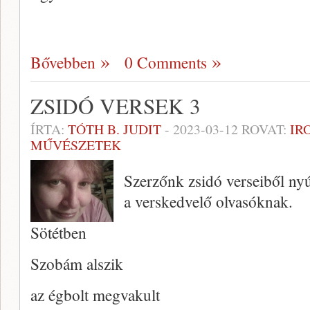
Bővebben
0 Comments
ZSIDÓ VERSEK 3
ÍRTA:
TÓTH B. JUDIT
-
2023-03-12
ROVAT:
IR
MŰVÉSZETEK
Szerzőnk zsidó verseiből ny
a verskedvelő olvasóknak.
Sötétben
Szobám alszik
az égbolt megvakult