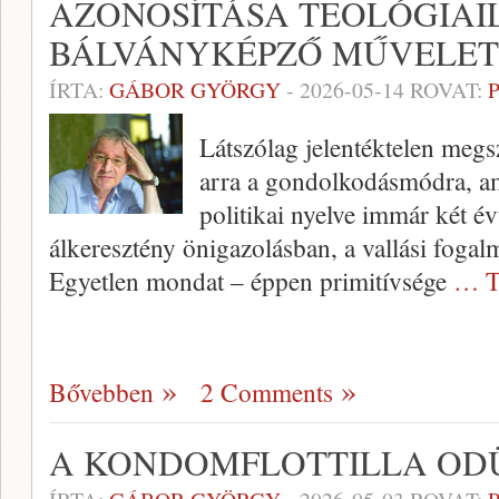
AZONOSÍTÁSA TEOLÓGIAI
BÁLVÁNYKÉPZŐ MŰVELET
ÍRTA:
GÁBOR GYÖRGY
-
2026-05-14
ROVAT:
Látszólag jelentéktelen megs
arra a gondolkodásmódra, 
politikai nyelve immár két é
álkeresztény önigazolásban, a vallási fogalm
Egyetlen mondat – éppen primitívsége
… T
Bővebben
2 Comments
A KONDOMFLOTTILLA ODÜ