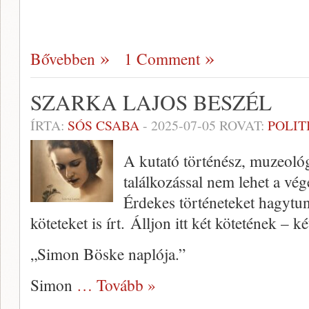
Bővebben
1 Comment
SZARKA LAJOS BESZÉL
ÍRTA:
SÓS CSABA
-
2025-07-05
ROVAT:
POLIT
A kutató történész, muzeológ
találkozással nem lehet a vé
Érdekes történeteket hagytu
köteteket is írt. Álljon itt két kötetének – k
„Simon Böske naplója.”
Simon
… Tovább »