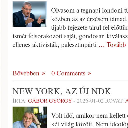
Olvasom a tegnapi londoni tün
közben az az érzésem támad, 
újabb fejezete tárul fel előtt
ismét felsorakozott saját, gondosan kiválasz
ellenes aktivisták, palesztinpárti
… Tovább 
Bővebben
0 Comments
NEW YORK, AZ ÚJ NDK
ÍRTA:
GÁBOR GYÖRGY
-
2026-01-02
ROVAT:
Volt idő, amikor nem kellett
két világ között. Nem ideol