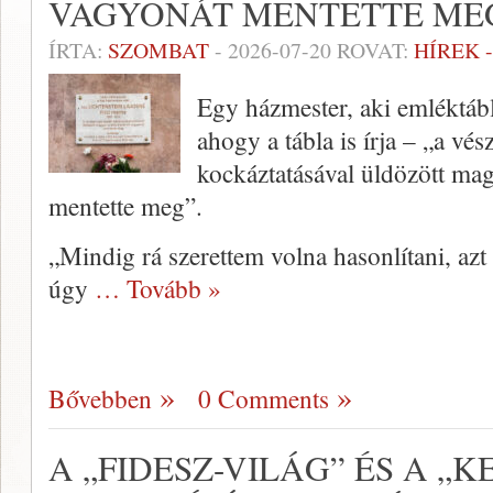
VAGYONÁT MENTETTE ME
ÍRTA:
SZOMBAT
-
2026-07-20
ROVAT:
HÍREK 
Egy házmester, aki emléktábl
ahogy a tábla is írja – „a vés
kockáztatásával üldözött mag
mentette meg”.
„Mindig rá szerettem volna hasonlítani, az
úgy
… Tovább »
Bővebben
0 Comments
A „FIDESZ-VILÁG” ÉS A „