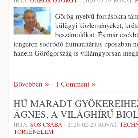
ÍRTA:
GÁBOR GYÖRGY
-
2026-05-03
ROVAT:
Görög nyelvű forrásokra tá
külügyi közleményeket, kréta
beszámolókat. És már ezekből
tengeren sodródó humanitárius eposzban ne
hanem Görögország is villámgyorsan meg
Bővebben
1 Comment
HŰ MARADT GYÖKEREIHE
ÁGNES, A VILÁGHÍRŰ BIO
ÍRTA:
SÓS CSABA
-
2026-02-25
ROVAT:
TECH
TÖRTÉNELEM