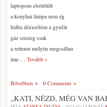
laptopom elsötétült
a konyhai lámpa nem ég
hiába dörzsölöm a gyufát
gáz sziszeg csak
a rettenet mélyén megcsillan
íme
… Tovább »
Bővebben
0 Comments
„KATI, NÉZD, MÉG VAN B
ÍRTA:
SZARKA ZSUZSA
-
2023-02-15
ROVAT: