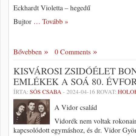
Eckhardt Violetta – hegedű
Bujtor
… Tovább »
Bővebben
0 Comments
KISVÁROSI ZSIDÓÉLET B
EMLÉKEK A SOÁ 80. ÉVFO
ÍRTA:
SÓS CSABA
-
2024-04-16
ROVAT:
HOLO
A Vidor család
Vidorék nem voltak rokonaink
kapcsolódott egymáshoz, és dr. Vidor Györg