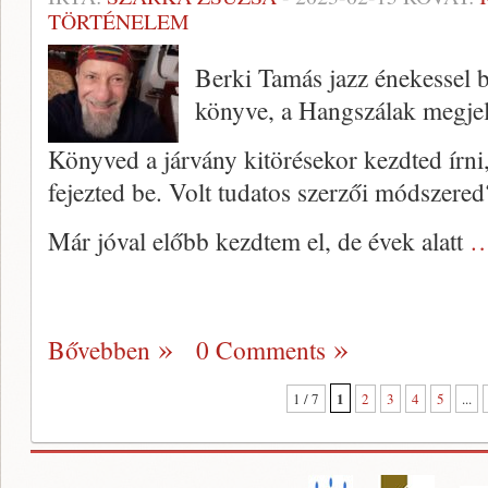
TÖRTÉNELEM
Berki Tamás jazz énekessel be
könyve, a Hangszálak megjel
Könyved a járvány kitörésekor kezdted írni
fejezted be. Volt tudatos szerzői módszered
Már jóval előbb kezdtem el, de évek alatt
…
Bővebben
0 Comments
1
1 / 7
2
3
4
5
...