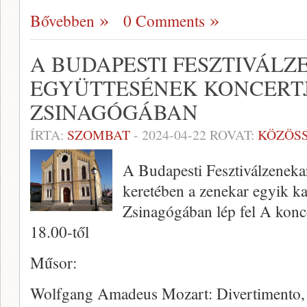
Bővebben
0 Comments
A BUDAPESTI FESZTIVÁL
EGYÜTTESÉNEK KONCERTJ
ZSINAGÓGÁBAN
ÍRTA:
SZOMBAT
-
2024-04-22
ROVAT:
KÖZÖS
A Budapesti Fesztiválzenek
keretében a zenekar egyik k
Zsinagógában lép fel A konce
18.00-től
Műsor:
Wolfgang Amadeus Mozart: Divertimento