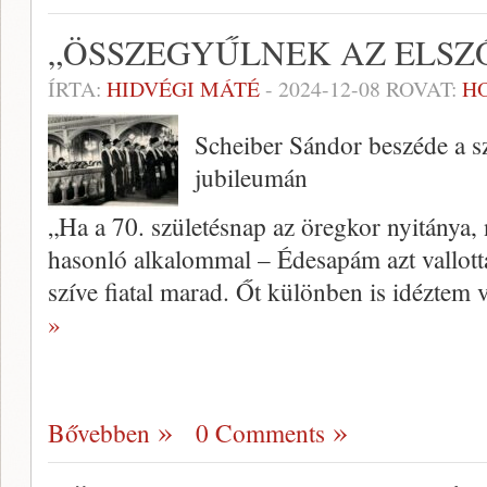
„ÖSSZEGYŰLNEK AZ ELSZ
ÍRTA:
HIDVÉGI MÁTÉ
-
2024-12-08
ROVAT:
H
Scheiber Sándor beszéde a s
jubileumán
„Ha a 70. születésnap az öregkor nyitánya,
hasonló alkalommal – Édesapám azt vallott
szíve fiatal marad. Őt különben is idéztem 
»
Bővebben
0 Comments