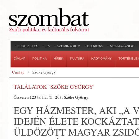
ELŐFIZETÉS
1%
SZEMINÁRIUM
ELŐADÁS
MÉDIAAJÁNLAT
CÍMLAP
POLITIKA
HÍREK
KULTÚRA
HAGYOMÁNY
TÖRTÉNELE
Címlap
Szőke György
TALÁLATOK ‘SZŐKE GYÖRGY’
123
1
20
Szőke György
Összesen
találat (
-
) :
.
EGY HÁZMESTER, AKI „A
IDEJÉN ÉLETE KOCKÁZTA
ÜLDÖZÖTT MAGYAR ZSIDÓ