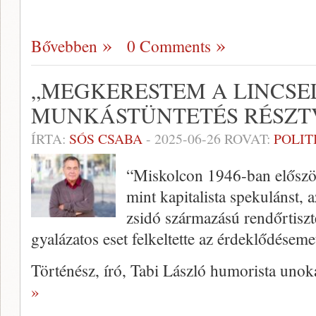
Bővebben
0 Comments
„MEGKERESTEM A LINCSE
MUNKÁSTÜNTETÉS RÉSZT
ÍRTA:
SÓS CSABA
-
2025-06-26
ROVAT:
POLIT
“Miskolcon 1946-ban először 
mint kapitalista spekulánst,
zsidó származású rendőrtiszt
gyalázatos eset felkeltette az érdeklődéseme
Történész, író, Tabi László humorista uno
»