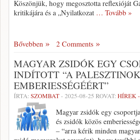
Köszönjük, hogy megosztotta reflexióját 
kritikájára és a „Nyilatkozat
… Tovább »
Bővebben
2 Comments
MAGYAR ZSIDÓK EGY CSOP
INDÍTOTT “A PALESZTINOK
EMBERIESSÉGÉÉRT”
ÍRTA:
SZOMBAT
-
2025-08-25
ROVAT:
HÍREK 
Magyar zsidók egy csoportja 
és zsidók közös emberiesség
– “arra kérik minden magyar