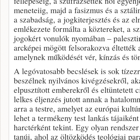
fellépéséig, a szüfrazsettek női egyen
meneteiig, majd a fasizmus és a sztáli
a szabadság, a jogkiterjesztés és az el
emlékezete formálta a köztereket, a sza
jogokért vonulók nyomában – palesztin 
arcképei mögött felsorakozva éltették a
amelynek működését vér, kínzás és töm
A legóvatosabb becslések is sok tíze
beszélnek nyilvános kivégzésekről, ak
elpusztított emberekről és eltüntetett c
lelkes éljenzés jutott annak a hatalomn
arra a testre, amelyet az európai kult
lehet a termékeny test lankás tájaiként
harctérként tekint. Egy olyan rendsze
tanúi, ahol az öltözködés teológiai pa