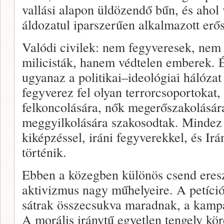
vallási alapon üldözendő bűn, és ahol 
áldozatul iparszerűen alkalmazott erő
Valódi civilek: nem fegyveresek, nem
milicisták, hanem védtelen emberek.
ugyanaz a politikai–ideológiai hálózat
fegyverez fel olyan terrorcsoportokat,
felkoncolására, nők megerőszakolásár
meggyilkolására szakosodtak. Mindez i
kiképzéssel, iráni fegyverekkel, és Ir
történik.
Ebben a közegben különös csend eresz
aktivizmus nagy műhelyeire. A petíció
sátrak összecsukva maradnak, a kamp
A morális iránytű egyetlen tengely kö