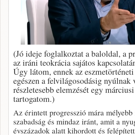
(Jó ideje foglalkoztat a baloldal, a
az iráni teokrácia sajátos kapcsolatá
Úgy látom, ennek az eszmetörténeti
egészen a felvilágosodásig nyúlnak 
részletesebb elemzését egy márciusi
tartogatom.)
Az érintett progresszió mára mélyebb i
szabadság és mindaz iránt, amit a nyug
évszázadok alatt kihordott és felépített