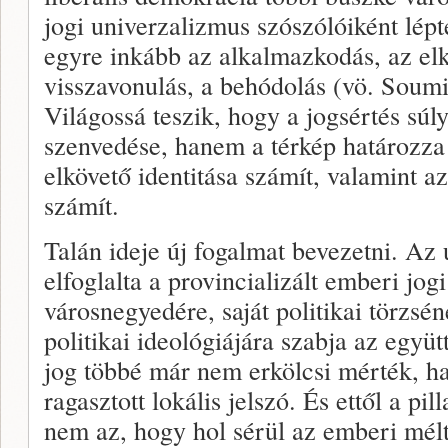
jogi univerzalizmus szószólóiként lépt
egyre inkább az alkalmazkodás, az elk
visszavonulás, a behódolás (vö. Soumi
Világossá teszik, hogy a jogsértés súl
szenvedése, hanem a térkép határozza
elkövető identitása számít, valamint a
számít.
Talán ideje új fogalmat bevezetni. Az
elfoglalta a provincializált emberi jog
városnegyedére, saját politikai törzsé
politikai ideológiájára szabja az együt
jog többé már nem erkölcsi mérték, h
ragasztott lokális jelszó. És ettől a pi
nem az, hogy hol sérül az emberi mél