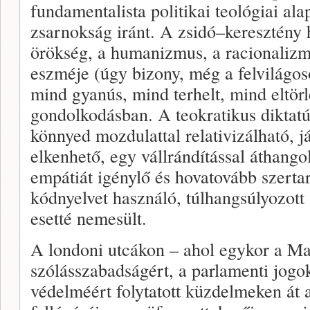
fundamentalista politikai teológiai a
zsarnokság iránt. A zsidó–keresztén
örökség, a humanizmus, a racionalizmu
eszméje (úgy bizony, még a felvilágos
mind gyanús, mind terhelt, mind eltör
gondolkodásban. A teokratikus diktatú
könnyed mozdulattal relativizálható, j
elkenhető, egy vállrándítással áthangol
empátiát igénylő és hovatovább szerta
kódnyelvet használó, túlhangsúlyozott
esetté nemesült.
A londoni utcákon – ahol egykor a Ma
szólásszabadságért, a parlamenti jogok
védelméért folytatott küzdelmeken át a