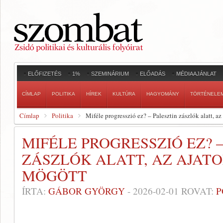
ELŐFIZETÉS
1%
SZEMINÁRIUM
ELŐADÁS
MÉDIAAJÁNLAT
CÍMLAP
POLITIKA
HÍREK
KULTÚRA
HAGYOMÁNY
TÖRTÉNELE
Címlap
Politika
Miféle progresszió ez? – Palesztin zászlók alatt, a
MIFÉLE PROGRESSZIÓ EZ? 
ZÁSZLÓK ALATT, AZ AJAT
MÖGÖTT
ÍRTA:
GÁBOR GYÖRGY
-
2026-02-01
ROVAT:
P