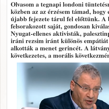
Olvasom a tegnapi londoni tüntetésrő
közben az az érzésem támad, hogy e
újabb fejezete tárul fel előttünk. A
felsorakozott saját, gondosan kivála
Nyugat-ellenes aktivisták, paleszti
iráni rezsim iránt különös empátiá
alkották a menet gerincét. A látvány
következetes, a morális következmén