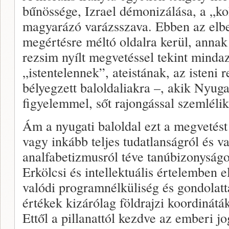
bűnössége, Izrael démonizálása, a „k
magyarázó varázsszava. Ebben az elbe
megértésre méltó oldalra kerül, annak
rezsim nyílt megvetéssel tekint minda
„istentelennek”, ateistának, az isteni 
bélyegzett baloldaliakra –, akik Nyuga
figyelemmel, sőt rajongással szemlélik 
Ám a nyugati baloldal ezt a megvetést
vagy inkább teljes tudatlanságról és va
analfabetizmusról téve tanúbizonyságo
Erkölcsi és intellektuális értelemben elj
valódi programnélküliség és gondolatt
értékek kizárólag földrajzi koordinátá
Ettől a pillanattól kezdve az emberi j