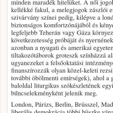
minden maradék hitelüket. A női jogok
kellékké fakul, a melegjogok zászlói
szivárvány színei pedig, kilépve a lond
biztonságos komfortzónájából és kénye
legfeljebb Teherán vagy Gáza környez
következetesség próbáját és nyernének
azonban a nyugati és amerikai egyete
tiltakozótáborok groteszk színházzá 
ugyanezeket a felsőoktatási intézmén
finanszírozzák olyan közel-keleti rezs
további öbölmenti emírségek), ahol a 
baloldal liturgikus szókészletének egy
bűncselekményként jelenik meg.
London, Párizs, Berlin, Brüsszel, Ma
liberális demokrácia többi büszke vár