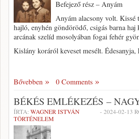
Befejező rész – Anyám
Anyám alacsony volt. Kissé t
hajló, enyhén göndörödő, csigás barna haj 
arcának szelíd mosolyában fogai fehér gyö
Kislány koráról keveset mesélt. Édesanyja,
Bővebben
0 Comments
BÉKÉS EMLÉKEZÉS – NAG
ÍRTA:
WAGNER ISTVÁN
-
2024-02-13
R
TÖRTÉNELEM