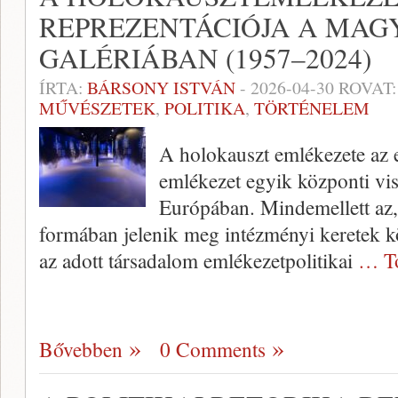
REPREZENTÁCIÓJA A MAG
GALÉRIÁBAN (1957–2024)
ÍRTA:
BÁRSONY ISTVÁN
-
2026-04-30
ROVAT
MŰVÉSZETEK
,
POLITIKA
,
TÖRTÉNELEM
A holokauszt emlékezete az e
emlékezet egyik központi vis
Európában. Mindemellett az,
formában jelenik meg intézményi keretek k
az adott társadalom emlékezetpolitikai
… T
Bővebben
0 Comments