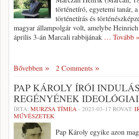
történetíró, egyetemi tanár, a
történetírás és történészképz
magyar állampolgár volt, amelybe Heinric
április 3-án Marcali rabbijának
… Tovább 
Bővebben
2 Comments
PAP KÁROLY ÍRÓI INDULÁS
REGÉNYÉNEK IDEOLÓGIA
ÍRTA:
MURZSA TÍMEA
-
2023-03-17
ROVAT:
I
MŰVÉSZETEK
Pap Károly egyike azon magy