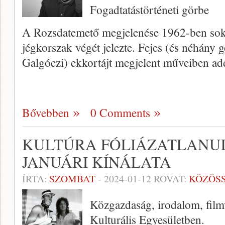
Fogadtatástörténeti görbe
A Rozsdatemető megjelenése 1962-ben sok
jégkorszak végét jelezte. Fejes (és néhány g
Galgóczi) ekkortájt megjelent műveiben add
Bővebben
0 Comments
KULTÚRA FÓLIÁZATLANUL
JANUÁRI KÍNÁLATA
ÍRTA:
SZOMBAT
-
2024-01-12
ROVAT:
KÖZÖS
Közgazdaság, irodalom, film
Kulturális Egyesületben.