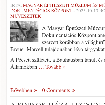
ÍRTA:
MAGYAR ÉPÍTÉSZETI MÚZEUM ÉS 
DOKUMENTÁCIÓS KÖZPONT
-
2025-10-13
RO
MŰVÉSZETEK
A Magyar Építészeti Múzeu
Dokumentációs Központ ame
szerzett korábban a világhír
Breuer Marcell tulajdonában lévő tárgyakat
A Pécsett született, a Bauhausban tanult és
Államokban
… Tovább »
Bővebben
0 Comments
A SORSOK HÁZA LEGYEN 