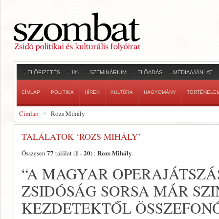
ELŐFIZETÉS
1%
SZEMINÁRIUM
ELŐADÁS
MÉDIAAJÁNLAT
CÍMLAP
POLITIKA
HÍREK
KULTÚRA
HAGYOMÁNY
TÖRTÉNELE
Címlap
Rozs Mihály
TALÁLATOK ‘ROZS MIHÁLY’
77
1
20
Rozs Mihály
Összesen
találat (
-
) :
.
“A MAGYAR OPERAJÁTSZÁS
ZSIDÓSÁG SORSA MÁR SZI
KEZDETEKTŐL ÖSSZEFON