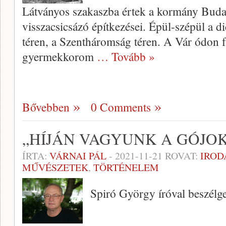
Látványos szakaszba értek a kormány Buda
visszacsicsázó építkezései. Épül-szépül a d
téren, a Szentháromság téren. A Vár ódon fa
gyermekkorom
… Tovább »
Bővebben
0 Comments
„HÍJÁN VAGYUNK A GÓJO
ÍRTA:
VÁRNAI PÁL
-
2021-11-21
ROVAT:
IRO
MŰVÉSZETEK
,
TÖRTÉNELEM
Spiró György íróval beszélge