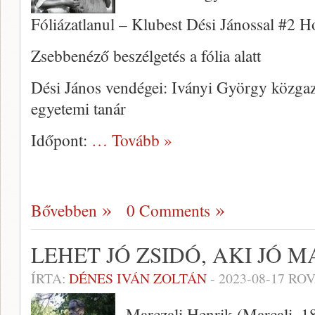
Fóliázatlanul – Klubest Dési Jánossal #2 H
Zsebbenéző beszélgetés a fólia alatt
Dési János vendégei: Iványi György közga
egyetemi tanár
Időpont:
… Tovább »
Bővebben
0 Comments
LEHET JÓ ZSIDÓ, AKI JÓ 
ÍRTA:
DÉNES IVÁN ZOLTÁN
-
2023-08-17
ROV
Marczali Henrik (Marcali, 