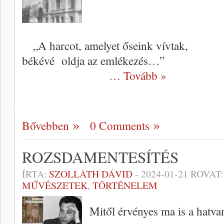
„A harcot, amelyet őseink vívtak,
békévé oldja az emlékezés…”
… Tovább »
Bővebben
0 Comments
ROZSDAMENTESÍTÉS
ÍRTA:
SZOLLÁTH DÁVID
-
2024-01-21
ROVAT
MŰVÉSZETEK
,
TÖRTÉNELEM
Mitől érvényes ma is a hatv