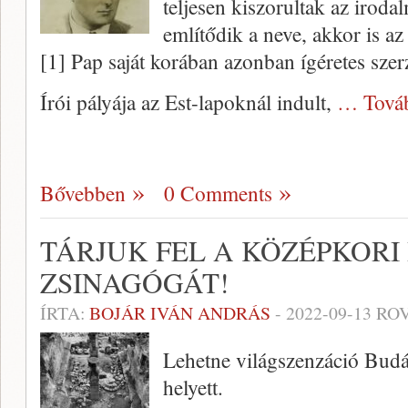
teljesen kiszorultak az irod
említődik a neve, akkor is az
[1] Pap saját korában azonban ígéretes szer
Írói pályája az Est-lapoknál indult,
… Tová
Bővebben
0 Comments
TÁRJUK FEL A KÖZÉPKORI
ZSINAGÓGÁT!
ÍRTA:
BOJÁR IVÁN ANDRÁS
-
2022-09-13
ROV
Lehetne világszenzáció Bud
helyett.