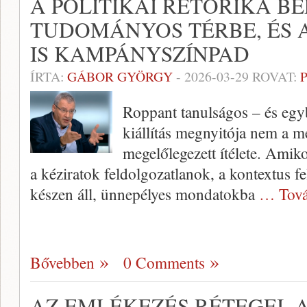
A POLITIKAI RETORIKA B
TUDOMÁNYOS TÉRBE, ÉS A
IS KAMPÁNYSZÍNPAD
ÍRTA:
GÁBOR GYÖRGY
-
2026-03-29
ROVAT:
Roppant tanulságos – és egy
kiállítás megnyitója nem a 
megelőlegezett ítélete. Amik
a kéziratok feldolgozatlanok, a kontextus fe
készen áll, ünnepélyes mondatokba
… Tová
Bővebben
0 Comments
AZ EMLÉKEZÉS RÉTEGEI, 