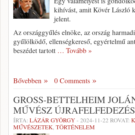
Egy valamelyest is gondolk
kihívást, amit Kövér László 
jelent.
Az országgyűlés elnöke, az ország harmadi
gyűlölködő, ellenségkereső, egyértelmű anti
beszédet tartott
… Tovább »
Bővebben
0 Comments
GROSS-BETTELHEIM JOLÁ
MŰVÉSZ ÚJRAFELFEDEZÉS
ÍRTA:
LÁZÁR GYÖRGY
-
2024-11-22
ROVAT:
K
MŰVÉSZETEK
,
TÖRTÉNELEM