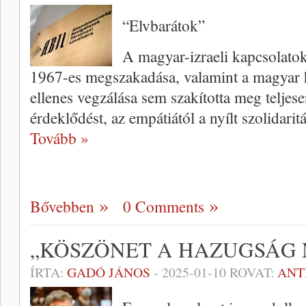
“Elvbarátok”
A magyar-izraeli kapcsolatok
1967-es megszakadása, valamint a magyar h
ellenes vegzálása sem szakította meg teljese
érdeklődést, az empátiától a nyílt szolidarit
Tovább »
Bővebben
0 Comments
„KÖSZÖNET A HAZUGSÁG 
ÍRTA:
GADÓ JÁNOS
-
2025-01-10
ROVAT:
ANT