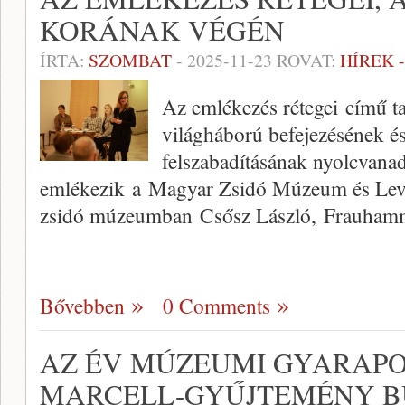
KORÁNAK VÉGÉN
ÍRTA:
SZOMBAT
-
2025-11-23
ROVAT:
HÍREK 
Az emlékezés rétegei című t
világháború befejezésének és
felszabadításának nyolcvanad
emlékezik a Magyar Zsidó Múzeum és Levé
zsidó múzeumban Csősz László, Frauha
Bővebben
0 Comments
AZ ÉV MÚZEUMI GYARAPO
MARCELL-GYŰJTEMÉNY B