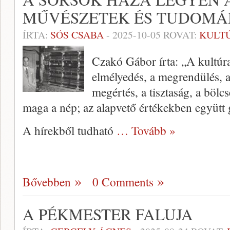
MŰVÉSZETEK ÉS TUDOMÁ
ÍRTA:
SÓS CSABA
-
2025-10-05
ROVAT:
KULT
Czakó Gábor írta: „A kultúr
elmélyedés, a megrendülés, a
megértés, a tisztaság, a böl
maga a nép; az alapvető értékekben együt
A hírekből tudható
… Tovább »
Bővebben
0 Comments
A PÉKMESTER FALUJA