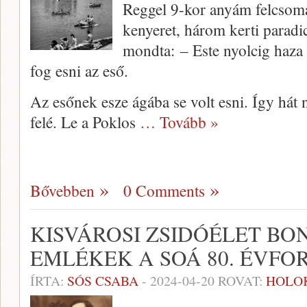
Reggel 9-kor anyám felcsoma
kenyeret, három kerti paradic
mondta: – Este nyolcig haza
fog esni az eső.
Az esőnek esze ágába se volt esni. Így hát
felé. Le a Poklos
… Tovább »
Bővebben
0 Comments
KISVÁROSI ZSIDÓÉLET B
EMLÉKEK A SOÁ 80. ÉVFOR
ÍRTA:
SÓS CSABA
-
2024-04-20
ROVAT:
HOLO