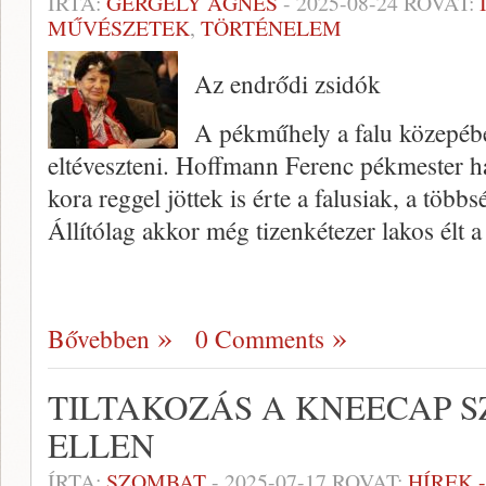
ÍRTA:
GERGELY ÁGNES
-
2025-08-24
ROVAT:
MŰVÉSZETEK
,
TÖRTÉNELEM
Az endrődi zsidók
A pékműhely a falu közepében
eltéveszteni. Hoffmann Ferenc pékmester ha
kora reggel jöttek is érte a falusiak, a több
Állítólag akkor még tizenkétezer lakos élt 
Bővebben
0 Comments
TILTAKOZÁS A KNEECAP S
ELLEN
ÍRTA:
SZOMBAT
-
2025-07-17
ROVAT:
HÍREK 