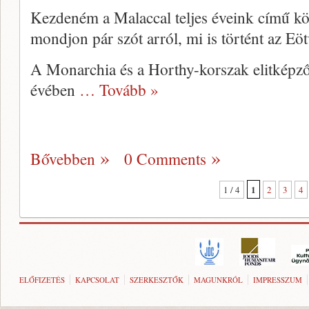
Kezdeném a Malaccal teljes éveink című kö
mondjon pár szót arról, mi is történt az E
A Monarchia és a Horthy-korszak elitképző
évében
… Tovább »
Bővebben
0 Comments
1
1 / 4
2
3
4
ELŐFIZETÉS
KAPCSOLAT
SZERKESZTŐK
MAGUNKRÓL
IMPRESSZUM