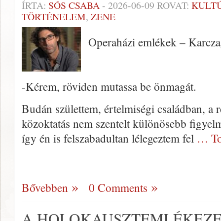
ÍRTA:
SÓS CSABA
-
2026-06-09
ROVAT:
KULT
TÖRTÉNELEM
,
ZENE
Operaházi emlékek – Karcza
-Kérem, röviden mutassa be önmagát.
Budán születtem, értelmiségi családban, a r
közoktatás nem szentelt különösebb figyel
így én is felszabadultan lélegeztem fel
… To
Bővebben
0 Comments
A HOLOKAUSZTEMLÉKEZ