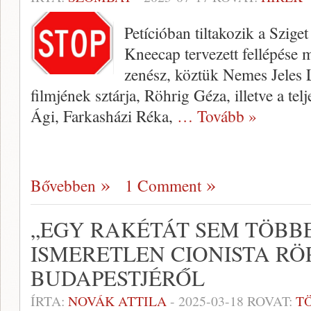
Petícióban tiltakozik a Sziget
Kneecap tervezett fellépése 
zenész, köztük Nemes Jeles L
filmjének sztárja, Röhrig Géza, illetve a tel
Ági, Farkasházi Réka,
… Tovább »
Bővebben
1 Comment
„EGY RAKÉTÁT SEM TÖBB
ISMERETLEN CIONISTA RÖP
BUDAPESTJÉRŐL
ÍRTA:
NOVÁK ATTILA
-
2025-03-18
ROVAT:
T