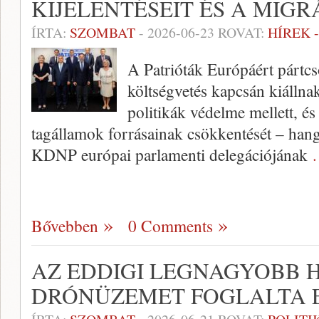
KIJELENTÉSEIT ÉS A MIG
ÍRTA:
SZOMBAT
-
2026-06-23
ROVAT:
HÍREK 
A Patrióták Európáért pártcs
költségvetés kapcsán kiálln
politikák védelme mellett, és 
tagállamok forrásainak csökkentését – hang
KDNP európai parlamenti delegációjának
Bővebben
0 Comments
AZ EDDIGI LEGNAGYOBB 
DRÓNÜZEMET FOGLALTA E