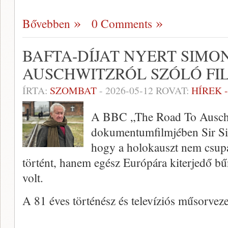
Bővebben
0 Comments
BAFTA-DÍJAT NYERT SIM
AUSCHWITZRÓL SZÓLÓ FI
ÍRTA:
SZOMBAT
-
2026-05-12
ROVAT:
HÍREK 
A BBC „The Road To Ausch
dokumentumfilmjében Sir Si
hogy a holokauszt nem csupá
történt, hanem egész Európára kiterjedő bű
volt.
A 81 éves történész és televíziós műsorvez