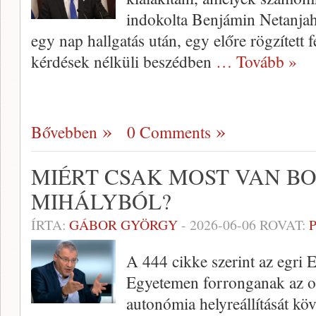
indokolta Benjámin Netanjahu
egy nap hallgatás után, egy előre rögzített f
kérdések nélküli beszédben
… Tovább »
Bővebben
0 Comments
MIÉRT CSAK MOST VAN B
MIHÁLYBÓL?
ÍRTA:
GÁBOR GYÖRGY
-
2026-06-06
ROVAT:
A 444 cikke szerint az egri 
Egyetemen forronganak az o
autonómia helyreállítását köv