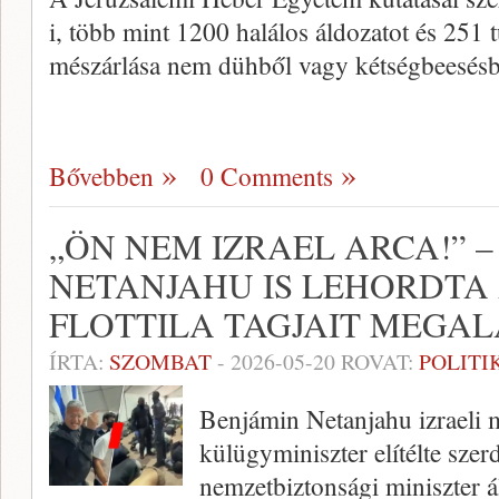
i, több mint 1200 halálos áldozatot és 251 t
mészárlása nem dühből vagy kétségbeesésb
Bővebben
0 Comments
„ÖN NEM IZRAEL ARCA!” –
NETANJAHU IS LEHORDTA
FLOTTILA TAGJAIT MEGAL
ÍRTA:
SZOMBAT
-
2026-05-20
ROVAT:
POLITI
Benjámin Netanjahu izraeli 
külügyminiszter elítélte szer
nemzetbiztonsági miniszter ál