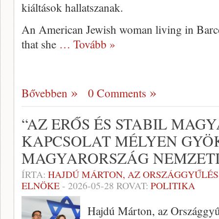
kiáltások hallatszanak.
An American Jewish woman living in Barce
that she
… Tovább »
Bővebben
0 Comments
“AZ ERŐS ÉS STABIL MAGY
KAPCSOLAT MÉLYEN GYÖ
MAGYARORSZÁG NEMZETI
ÍRTA:
HAJDÚ MÁRTON, AZ ORSZÁGGYŰLÉS
ELNÖKE
-
2026-05-28
ROVAT:
POLITIKA
Hajdú Márton, az Országgyű