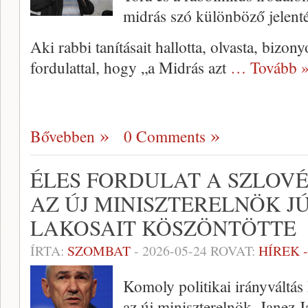
midrás szó különböző jelenté
Aki rabbi tanításait hallotta, olvasta, bizon
fordulattal, hogy „a Midrás azt
… Tovább 
Bővebben
0 Comments
ÉLES FORDULAT A SZLOVÉ
AZ ÚJ MINISZTERELNÖK J
LAKOSAIT KÖSZÖNTÖTTE
ÍRTA:
SZOMBAT
-
2026-05-24
ROVAT:
HÍREK 
Komoly politikai irányváltás
az új miniszterelnök, Janez J