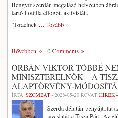
Bengvír szerdán megalázó helyzetben ábráz
tartó flottilla elfogott aktivistáit.
“Izraelnek
… Tovább »
Bővebben
0 Comments
ORBÁN VIKTOR TÖBBÉ NE
MINISZTERELNÖK – A TISZ
ALAPTÖRVÉNY-MÓDOSÍTÁS
ÍRTA:
SZOMBAT
-
2026-05-20
ROVAT:
HÍREK 
Szerda délután benyújtotta a
javaslatát a Tisza Párt. Az el