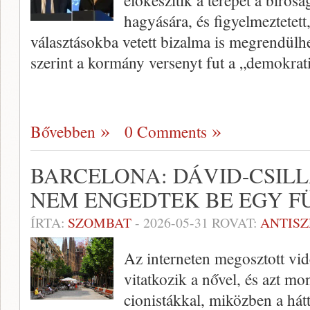
előkészítik a terepet a bírós
hagyására, és figyelmeztetet
választásokba vetett bizalma is megrendül
szerint a kormány versenyt fut a „demokra
Bővebben
0 Comments
BARCELONA: DÁVID-CSILL
NEM ENGEDTEK BE EGY 
ÍRTA:
SZOMBAT
-
2026-05-31
ROVAT:
ANTIS
Az interneten megosztott vid
vitatkozik a nővel, és azt m
cionistákkal, miközben a hát