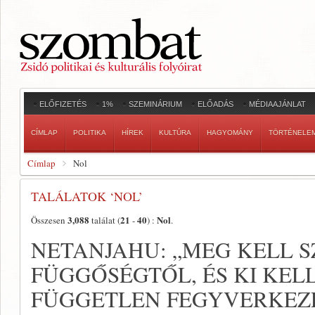
ELŐFIZETÉS
1%
SZEMINÁRIUM
ELŐADÁS
MÉDIAAJÁNLAT
CÍMLAP
POLITIKA
HÍREK
KULTÚRA
HAGYOMÁNY
TÖRTÉNELE
Címlap
Nol
TALÁLATOK ‘NOL’
3,088
21
40
Nol
Összesen
találat (
-
) :
.
NETANJAHU: „MEG KELL 
FÜGGŐSÉGTŐL, ÉS KI KELL
FÜGGETLEN FEGYVERKEZ