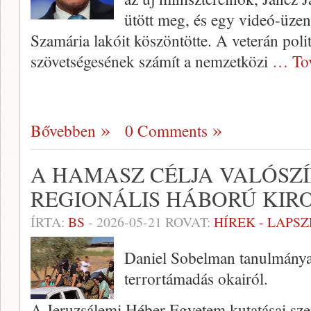
ütött meg, és egy videó-üzen
Szamária lakóit köszöntötte. A veterán pol
szövetségesének számít a nemzetközi
… To
Bővebben
0 Comments
A HAMASZ CÉLJA VALÓSZ
REGIONÁLIS HÁBORÚ KIR
ÍRTA:
BS
-
2026-05-21
ROVAT:
HÍREK - LAPS
Daniel Sobelman tanulmánya 
terrortámadás okairól.
A Jeruzsálemi Héber Egyetem kutatásai sze