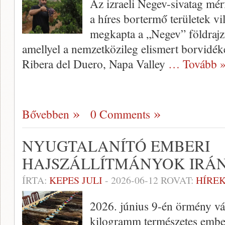
Az izraeli Negev-sivatag mér
a híres bortermő területek vi
megkapta a „Negev” földrajzi
amellyel a nemzetközileg elismert borvidé
Ribera del Duero, Napa Valley
… Tovább 
Bővebben
0 Comments
NYUGTALANÍTÓ EMBERI
HAJSZÁLLÍTMÁNYOK IRÁ
ÍRTA:
KEPES JULI
-
2026-06-12
ROVAT:
HÍREK
2026. június 9-én örmény v
kilogramm természetes emberi