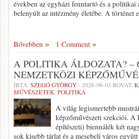
években az egyházi fenntartó és a politikai
belenyúlt az intézmény életébe. A történet
Bővebben
1 Comment
A POLITIKA ÁLDOZATA? – 
NEMZETKÖZI KÉPZŐMŰVÉS
ÍRTA:
SZEGŐ GYÖRGY
-
2026-06-03
ROVAT:
K
MŰVÉSZETEK
,
POLITIKA
A világ legismertebb mustrái
képzőművészeti szekciói. A 
építészeti) biennálék két na
sok kisebb tárlat és a mesebeli város együt