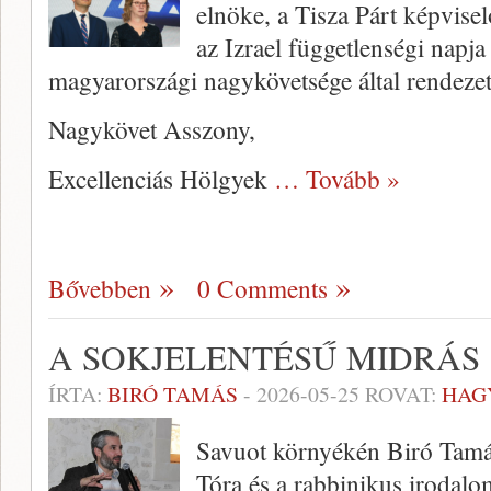
elnöke, a Tisza Párt képviselő
az Izrael függetlenségi napj
magyarországi nagykövetsége által rendezet
Nagykövet Asszony,
Excellenciás Hölgyek
… Tovább »
Bővebben
0 Comments
A SOKJELENTÉSŰ MIDRÁS
ÍRTA:
BIRÓ TAMÁS
-
2026-05-25
ROVAT:
HAG
Savuot környékén Biró Tamás
Tóra és a rabbinikus irodalo