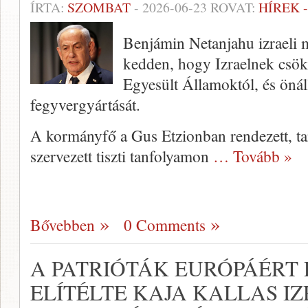
ÍRTA:
SZOMBAT
-
2026-06-23
ROVAT:
HÍREK 
Benjámin Netanjahu izraeli m
kedden, hogy Izraelnek csök
Egyesült Államoktól, és önál
fegyvergyártását.
A kormányfő a Gus Etzionban rendezett, ta
szervezett tiszti tanfolyamon
… Tovább »
Bővebben
0 Comments
A PATRIÓTÁK EURÓPÁÉRT
ELÍTÉLTE KAJA KALLAS I