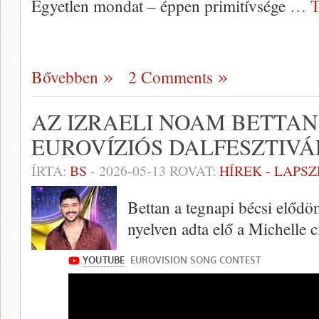
Egyetlen mondat – éppen primitívsége
… T
Bővebben
2 Comments
AZ IZRAELI NOAM BETTAN
EUROVÍZIÓS DALFESZTIV
ÍRTA:
BS
-
2026-05-13
ROVAT:
HÍREK - LAPS
Bettan a tegnapi bécsi elődö
nyelven adta elő a Michelle c