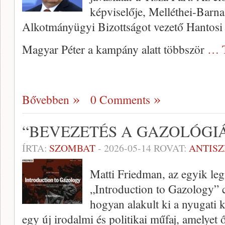
képviselője, Melléthei-Barn
Alkotmányügyi Bizottságot vezető Hantosi I
Magyar Péter a kampány alatt többször
… T
Bővebben
0 Comments
“BEVEZETÉS A GAZOLÓGI
ÍRTA:
SZOMBAT
-
2026-05-14
ROVAT:
ANTIS
Matti Friedman, az egyik leg
„Introduction to Gazology” c
hogyan alakult ki a nyugati k
egy új irodalmi és politikai műfaj, amelyet