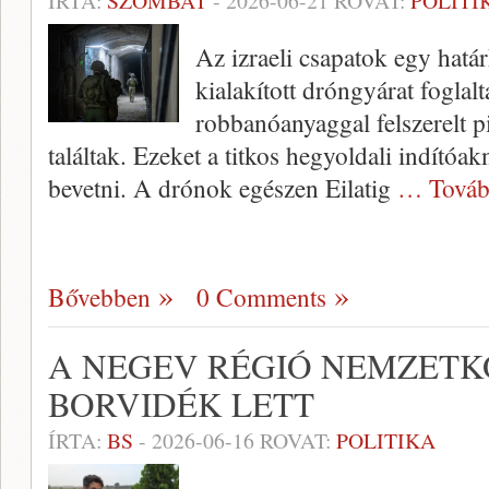
ÍRTA:
SZOMBAT
-
2026-06-21
ROVAT:
POLITI
Az izraeli csapatok egy határk
kialakított dróngyárat foglal
robbanóanyaggal felszerelt p
találtak. Ezeket a titkos hegyoldali indítóak
bevetni. A drónok egészen Eilatig
… Továb
Bővebben
0 Comments
A NEGEV RÉGIÓ NEMZETK
BORVIDÉK LETT
ÍRTA:
BS
-
2026-06-16
ROVAT:
POLITIKA