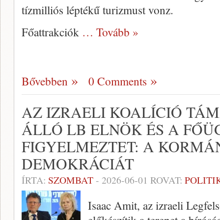
tízmilliós léptékű turizmust vonz.
Főattrakciók
… Tovább »
Bővebben
0 Comments
AZ IZRAELI KOALÍCIÓ TÁ
ÁLLÓ LB ELNÖK ÉS A FŐÜ
FIGYELMEZTET: A KORMÁ
DEMOKRÁCIÁT
ÍRTA:
SZOMBAT
-
2026-06-01
ROVAT:
POLITI
Isaac Amit, az izraeli Legfel