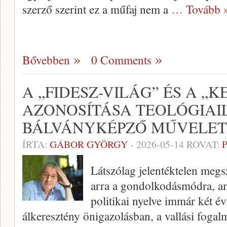
szerző szerint ez a műfaj nem a
… Tovább 
Bővebben
0 Comments
A „FIDESZ-VILÁG” ÉS A „
AZONOSÍTÁSA TEOLÓGIAI
BÁLVÁNYKÉPZŐ MŰVELET
ÍRTA:
GÁBOR GYÖRGY
-
2026-05-14
ROVAT:
Látszólag jelentéktelen megs
arra a gondolkodásmódra, 
politikai nyelve immár két é
álkeresztény önigazolásban, a vallási fogalm