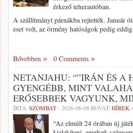
érkező teherautóban.
A szállítmányt párnákba rejtették. Január ó
eset volt, az örmény hatóságok pedig eddi
Bővebben
0 Comments
NETANJAHU: “”IRÁN ÉS A
GYENGÉBB, MINT VALAHA,
ERŐSEBBEK VAGYUNK, MI
ÍRTA:
SZOMBAT
-
2026-06-08
ROVAT:
HÍREK 
“Az elmúlt 24 órában új játé
kialakítani, amelyek számom