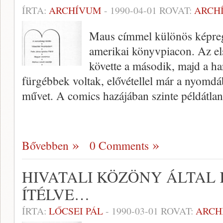
ÍRTA:
ARCHÍVUM
-
1990-04-01
ROVAT:
ARCH
Maus címmel különös képreg
amerikai könyvpiacon. Az el
követte a második, majd a h
fürgébbek voltak, elővétellel már a nyomdá
művet. A comics hazájában szinte példátla
Bővebben
0 Comments
HIVATALI KÖZÖNY ÁLTAL
ÍTÉLVE…
ÍRTA:
LŐCSEI PÁL
-
1990-03-01
ROVAT:
ARCH