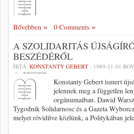
Bővebben
0 Comments
A SZOLIDARITÁS ÚJSÁGÍR
BESZÉDÉRŐL
ÍRTA:
KONSTANTY GEBERT
-
1989-11-01
ROV
Konstanty Gebert ismert újsá
jelennek meg a független len
orgánumaiban. Dawid Warsza
Tygodnik Solidarnosc és a Gazeta Wyborcza
melyet rövidítve közlünk, a Politykában jel