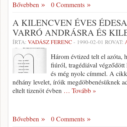
Bővebben
0 Comments
A KILENCVEN ÉVES ÉDES
VARRÓ ANDRÁSRA ÉS KIL
ÍRTA:
VADÁSZ FERENC
-
1990-02-01
ROVAT:
Három évtized telt el azóta, 
fiúról, tra­gédiával végződöt
és még nyolc cím­mel. A cikk
néhány levelet, íróik megdöb­benésüknek a
eltelt tizenöt évben
… Tovább »
Bővebben
0 Comments