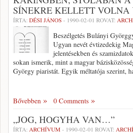
SÍNEKRE KELLETT VOLNA 
ÍRTA:
DÉSI JÁNOS
-
1990-02-01
ROVAT:
ARCH
Beszélgetés Bulányi Györgg
Ugyan nevét évtizedekig Ma
jelentésekben és szamizdatok
sokan ismerik, mint a magyar bázisközössé
György piaristát. Egyik méltatója szerint, 
Bővebben
0 Comments
„JOG, HOGYHA VAN…”
ÍRTA:
ARCHÍVUM
-
1990-02-01
ROVAT:
ARCH