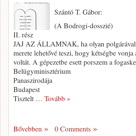
Szántó T. Gábor:
(A Bodrogi-dosszié)
II. rész
JAJ AZ ÁLLAMNAK, ha olyan pol­gárával k
merete lehetővé teszi, hogy kétségbe vonja 
voltát. A gépezetbe esett por­szem a fogaske
Belügyminisztérium
Panaszirodája
Budapest
Tisztelt
… Tovább »
Bővebben
0 Comments