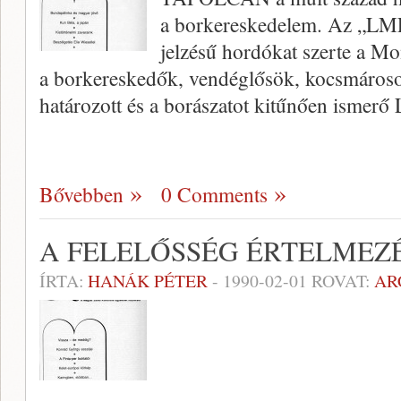
a borkereskedelem. Az „LMF
jelzésű hordókat szerte a Mo
a borkereskedők, vendéglősök, kocsmárosok.
határozott és a borászatot kitűnően ismerő
Bővebben
0 Comments
A FELELŐSSÉG ÉRTELMEZ
ÍRTA:
HANÁK PÉTER
-
1990-02-01
ROVAT:
AR