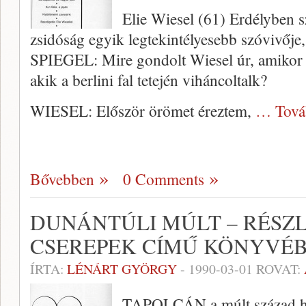
Elie Wiesel (61) Erdélyben sz
zsidóság egyik legtekintélyesebb szóvivője
SPIEGEL: Mire gondolt Wiesel úr, amikor azt
akik a berlini fal tetején viháncoltalk?
WIESEL: Először örömet éreztem,
… Tová
Bővebben
0 Comments
DUNÁNTÚLI MÚLT – RÉSZ
CSEREPEK CÍMŰ KÖNYVÉ
ÍRTA:
LÉNÁRT GYÖRGY
-
1990-03-01
ROVAT:
TAPOLCÁN a múlt század he