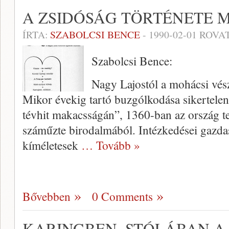
A ZSIDÓSÁG TÖRTÉNETE
ÍRTA:
SZABOLCSI BENCE
-
1990-02-01
ROVAT
Szabolcsi Bence:
Nagy Lajostól a mohácsi vés
Mikor évekig tartó buzgólkodása sikertelen
tévhit makacsságán”, 1360-ban az ország te
száműzte birodalmá­ból. Intézkedései gazdas
kíméletesek
… Tovább »
Bővebben
0 Comments
KARINGBEN, STÓLÁBAN A