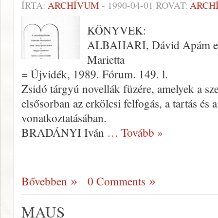
ÍRTA:
ARCHÍVUM
-
1990-04-01
ROVAT:
ARCH
KÖNYVEK:
ALBAHARI, Dávid Apám eva
Ma­rietta
= Újvidék, 1989. Fórum. 149. l.
Zsidó tárgyú novellák füzére, amelyek a s
első­sorban az erkölcsi felfogás, a tartás és a
vonatkoztatásában.
BRADÁNYI Iván
… Tovább »
Bővebben
0 Comments
MAUS