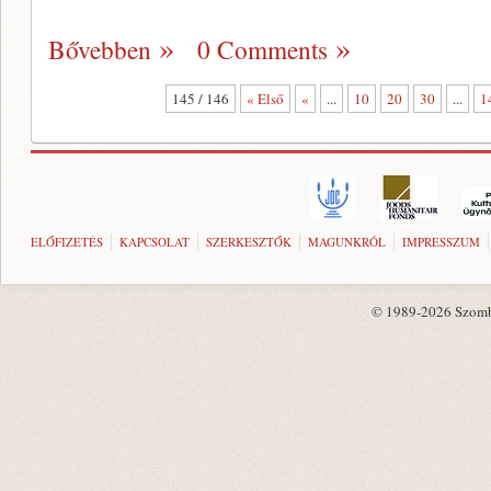
Bővebben
0 Comments
145 / 146
« Első
«
...
10
20
30
...
1
ELŐFIZETÉS
KAPCSOLAT
SZERKESZTŐK
MAGUNKRÓL
IMPRESSZUM
© 1989-2026 Szombat