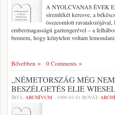
A NYOLCVANAS ÉVEK ELE
síremlékét keresve, a békésc
összeomlott ravatalozójával, l
embermagasságú gaztengerével – a felháboro
bennem, hogy kénytelen voltam lemondani
Bővebben
0 Comments
„NÉMETORSZÁG MÉG NEM 
BESZÉLGETÉS ELIE WIESE
ÍRTA:
ARCHÍVUM
-
1990-03-01
ROVAT:
ARCH