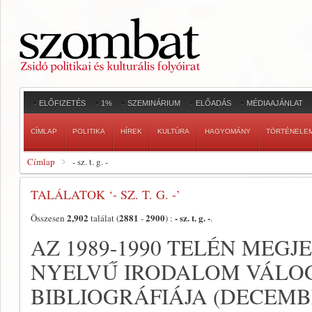
ELŐFIZETÉS
1%
SZEMINÁRIUM
ELŐADÁS
MÉDIAAJÁNLAT
CÍMLAP
POLITIKA
HÍREK
KULTÚRA
HAGYOMÁNY
TÖRTÉNELE
Címlap
- sz. t. g. -
TALÁLATOK ‘- SZ. T. G. -’
2,902
2881
2900
- sz. t. g. -
Összesen
találat (
-
) :
.
AZ 1989-1990 TELÉN MEG
NYELVŰ IRODALOM VÁLO
BIBLIOGRÁFIÁJA (DECEMB