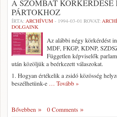
A SZOMBAT KÖRKÉRDÉSE 
PÁRTOKHOZ
ÍRTA:
ARCHÍVUM
-
1994-03-01
ROVAT:
ARCH
DOLGAINK
Az alábbi négy körkérdést int
MDF, FKGP, KDNP, SZDSZ,
Független képviselők parlam
után közöljük a beérkezett válaszokat.
1. Hogyan értékelik a zsidó közösség hely
beszélhetünk-e
… Tovább »
Bővebben
0 Comments