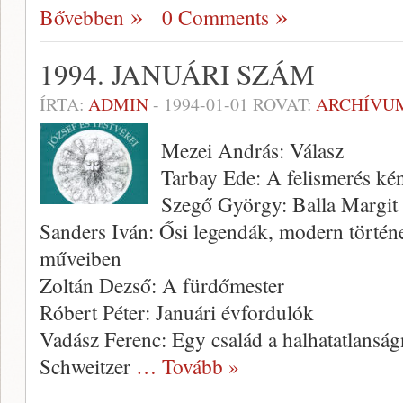
Bővebben
0 Comments
1994. JANUÁRI SZÁM
ÍRTA:
ADMIN
-
1994-01-01
ROVAT:
ARCHÍVU
Mezei András: Válasz
Tarbay Ede: A felismerés ké
Szegő György: Balla Margit 
Sanders Iván: Ősi legendák, modern történ
műveiben
Zoltán Dezső: A fürdőmester
Róbert Péter: Januári évfordulók
Vadász Ferenc: Egy család a halhatatlans
Schweitzer
… Tovább »