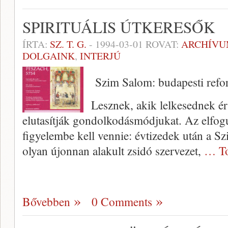
SPIRITUÁLIS ÚTKERESŐK
ÍRTA:
SZ. T. G.
-
1994-03-01
ROVAT:
ARCHÍV
DOLGAINK
,
INTERJÚ
Szim Salom: budapesti refo
Lesznek, akik lelkesednek ér
elutasítják gondolkodásmódjukat. Az elfog
figyelembe kell vennie: évtizedek után a S
olyan újonnan alakult zsidó szervezet,
… To
Bővebben
0 Comments