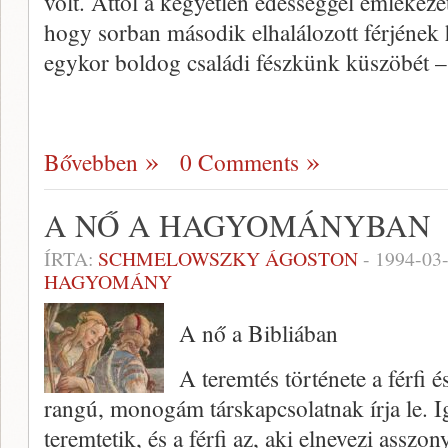
volt. Attól a kegyetlen édességgel emlékez
hogy sorban második elhalálozott férjének h
egykor boldog családi fészkünk küszöbét 
Bővebben
0 Comments
A NŐ A HAGYOMÁNYBAN
ÍRTA:
SCHMELOWSZKY ÁGOSTON
-
1994-03
HAGYOMÁNY
A nő a Bibliában
A teremtés története a férfi 
rangú, monogám társkapcsolatnak írja le. I
teremtetik, és a férfi az, aki elnevezi ass