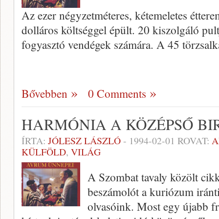
Az ezer négyzetméteres, kéteme­letes étter
dolláros költséggel épült. 20 kiszolgáló pul
fogyasztó vendégek számára. A 45 törzsal
Bővebben
0 Comments
HARMÓNIA A KÖZÉPSŐ B
ÍRTA:
JÓLESZ LÁSZLÓ
-
1994-02-01
ROVAT:
A
KÜLFÖLD
,
VILÁG
A Szombat tavaly közölt cikk
beszámolót a kuriózum iránt
olvasóink. Most egy újabb f