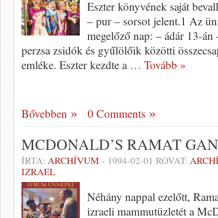
Eszter könyvének saját beval
– pur – sorsot jelent.1 Az ü
megelőző nap: – ádár 13-án – 
perzsa zsidók és gyűlölőik közötti összec
emléke. Eszter kezdte a
… Tovább »
Bővebben
0 Comments
MCDONALD’S RAMAT GAN
ÍRTA:
ARCHÍVUM
-
1994-02-01
ROVAT:
ARCH
IZRAEL
Néhány nappal ezelőtt, Rama
izraeli mammutüzletét a McD