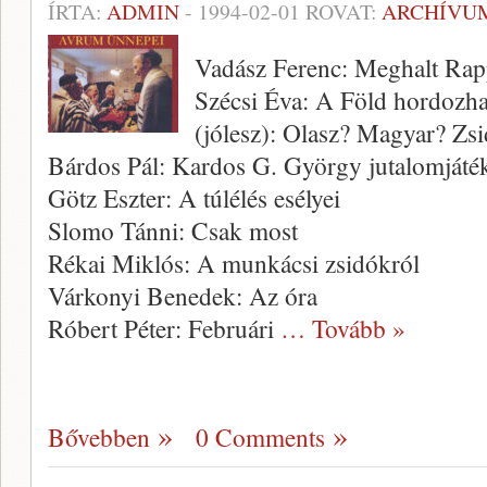
ÍRTA:
ADMIN
-
1994-02-01
ROVAT:
ARCHÍVU
Vadász Ferenc: Meghalt Rap
Szécsi Éva: A Föld hordozh
(jólesz): Olasz? Magyar? Zs
Bárdos Pál: Kardos G. György jutalomjáté
Götz Eszter: A túlélés esélyei
Slomo Tánni: Csak most
Rékai Miklós: A munkácsi zsidókról
Várkonyi Benedek: Az óra
Róbert Péter: Februári
… Tovább »
Bővebben
0 Comments