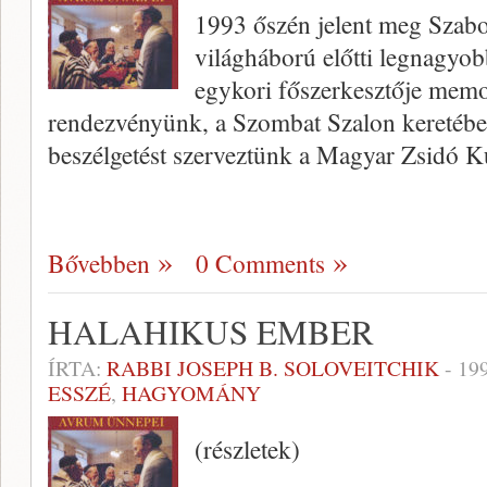
1993 őszén jelent meg Szabol
világháború előtti legnagyo
egykori főszerkesztője mem
rendezvényünk, a Szombat Szalon keretében
beszélgetést szerveztünk a Magyar Zsidó K
Bővebben
0 Comments
HALAHIKUS EMBER
ÍRTA:
RABBI JOSEPH B. SOLOVEITCHIK
-
19
ESSZÉ
,
HAGYOMÁNY
(részletek)