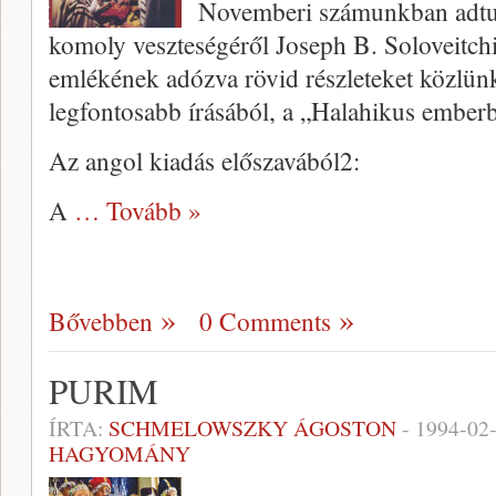
Novemberi számunkban adtunk
komoly veszteségéről Joseph B. Soloveitchi
emlékének adózva rövid részleteket közlün
legfontosabb írásából, a „Halahikus ember­
Az angol kiadás előszavából2:
A
… Tovább »
Bővebben
0 Comments
PURIM
ÍRTA:
SCHMELOWSZKY ÁGOSTON
-
1994-02
HAGYOMÁNY