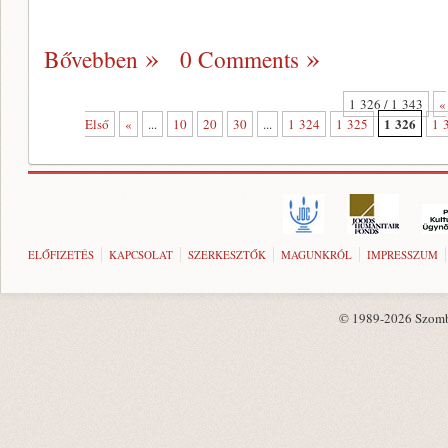
Bővebben
0 Comments
1 326 / 1 343
«
1 326
Első
«
...
10
20
30
...
1 324
1 325
1 
ELŐFIZETÉS
KAPCSOLAT
SZERKESZTŐK
MAGUNKRÓL
IMPRESSZUM
© 1989-2026 Szombat