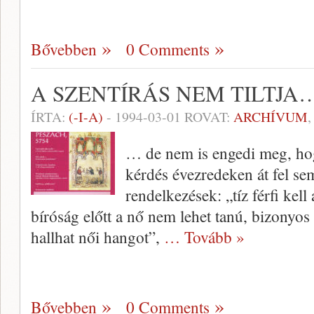
Bővebben
0 Comments
A SZENTÍRÁS NEM TILTJA
ÍRTA:
(-I-A)
-
1994-03-01
ROVAT:
ARCHÍVUM
… de nem is engedi meg, ho
kérdés évezredeken át fel se
ren­delkezések: „tíz férfi kel
bíróság előtt a nő nem lehet tanú, bizonyos
hallhat női hangot”,
… Tovább »
Bővebben
0 Comments