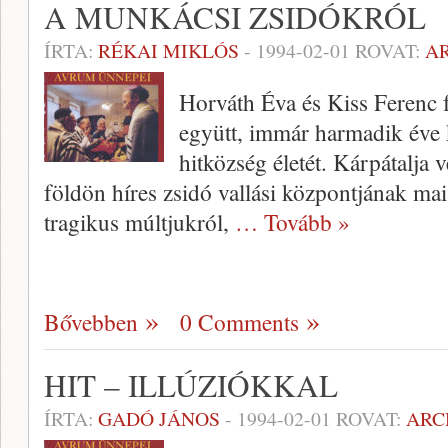
A MUNKÁCSI ZSIDÓKRÓL
ÍRTA:
RÉKAI MIKLÓS
-
1994-02-01
ROVAT:
A
Horváth Éva és Kiss Ferenc 
együtt, immár harmadik éve 
hitközség életét. Kárpátalja 
földön híres zsidó vallási központjának mai
tragikus múlt­jukról,
… Tovább »
Bővebben
0 Comments
HIT – ILLÚZIÓKKAL
ÍRTA:
GADÓ JÁNOS
-
1994-02-01
ROVAT:
ARC