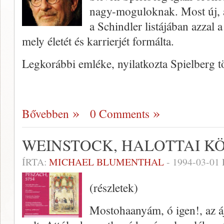
nagy-moguloknak. Most új, a 
a Schindler listájában azzal 
mely életét és karrierjét formálta.
Legkorábbi emléke, nyilatkozta Spielberg t
Bővebben
0 Comments
WEINSTOCK, HALOTTAI K
ÍRTA:
MICHAEL BLUMENTHAL
-
1994-03-01
(részletek)
Mostohaanyám, ó igen!, az á