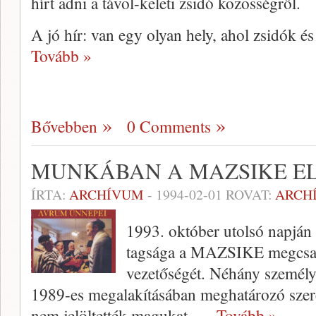
hírt adni a távol-keleti zsidó közösségről.
A jó hír: van egy olyan hely, ahol zsidók 
Tovább »
Bővebben
0 Comments
MUNKÁBAN A MAZSIKE E
ÍRTA:
ARCHÍVUM
-
1994-02-01
ROVAT:
ARCH
1993. október utolsó napján 
tagsága a MAZSIKE megcsapp
vezetőségét. Néhány személy
1989-es megalakításában meghatározó szere
nem jelöltették magukat.
… Tovább »