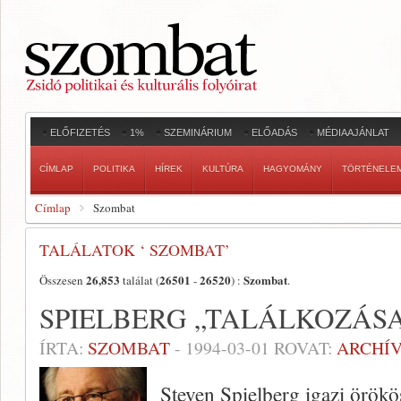
ELŐFIZETÉS
1%
SZEMINÁRIUM
ELŐADÁS
MÉDIAAJÁNLAT
CÍMLAP
POLITIKA
HÍREK
KULTÚRA
HAGYOMÁNY
TÖRTÉNELE
Címlap
Szombat
TALÁLATOK ‘ SZOMBAT’
26,853
26501
26520
Szombat
Összesen
találat (
-
) :
.
SPIELBERG „TALÁLKOZÁSA
ÍRTA:
SZOMBAT
-
1994-03-01
ROVAT:
ARCHÍ
Steven Spielberg igazi örök