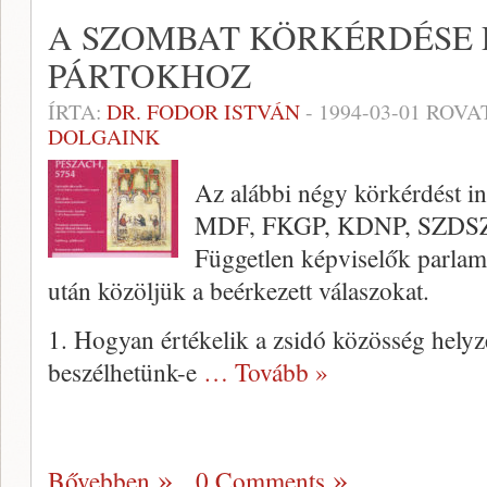
A SZOMBAT KÖRKÉRDÉSE 
PÁRTOKHOZ
ÍRTA:
DR. FODOR ISTVÁN
-
1994-03-01
ROVA
DOLGAINK
Az alábbi négy körkérdést int
MDF, FKGP, KDNP, SZDSZ,
Független képviselők parlam
után közöljük a beérkezett válaszokat.
1. Hogyan értékelik a zsidó közösség hely
beszélhetünk-e
… Tovább »
Bővebben
0 Comments