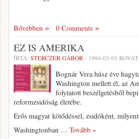
Bővebben
0 Comments
EZ IS AMERIKA
ÍRTA:
STERCZER GÁBOR
-
1994-03-01
ROVAT
Bognár Vera húsz éve hagyt
Washington mellett él, az Am
folytatott beszélgetés­ből bepi
reformzsidóság életébe.
Erős magyar kötődéssel, zsidó­ként, milyennek
Washingtonban
… Tovább »