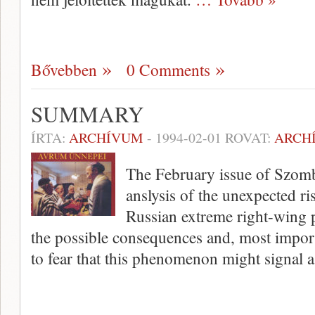
Bővebben
0 Comments
SUMMARY
ÍRTA:
ARCHÍVUM
-
1994-02-01
ROVAT:
ARCH
The February issue of Szomb
anslysis of the unexpected r
Russian extreme right-wing p
the possible consequences and, most import
to fear that this phenomenon might signal 