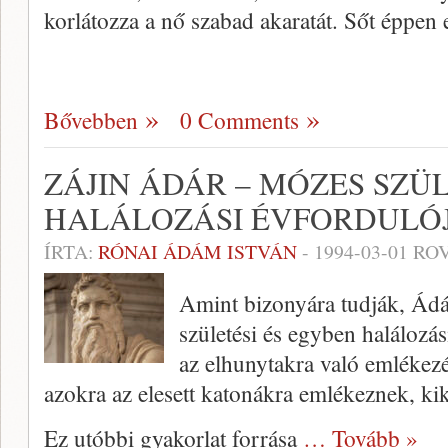
korlátozza a nő szabad akaratát. Sőt éppen
Bővebben
0 Comments
ZÁJIN ÁDÁR – MÓZES SZÜ
HALÁLOZÁSI ÉVFORDULÓ
ÍRTA:
RÓNAI ÁDÁM ISTVÁN
-
1994-03-01
ROV
Amint bizonyára tudják, Ádá
születési és egyben halálozás
az elhunytakra való emlékezé
azokra az elesett katonákra em­lékeznek, ki
Ez utóbbi gyakorlat forrása
… Tovább »